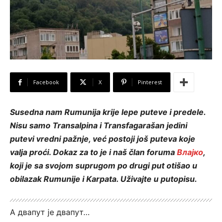
Facebook
X
Pinterest
Susedna nam Rumunija krije lepe puteve i predele.
Nisu samo Transalpina i Transfagarašan jedini
putevi vredni pažnje, već postoji još puteva koje
valja proći. Dokaz za to je i naš član foruma
Влајко
,
koji je sa svojom suprugom po drugi put otišao u
obilazak Rumunije i Karpata. Uživajte u putopisu.
А двапут је двапут…