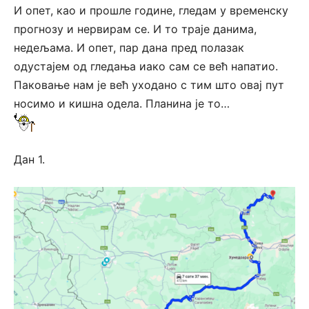
И опет, као и прошле године, гледам у временску
прогнозу и нервирам се. И то траје данима,
недељама. И опет, пар дана пред полазак
одустајем од гледања иако сам се већ напатио.
Паковање нам је већ уходано с тим што овај пут
носимо и кишна одела. Планина је то…
Дан 1.