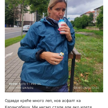
Одавде креће много леп, нов асфалт ка
Карансебешу. Ми нисмо стали али ако идете