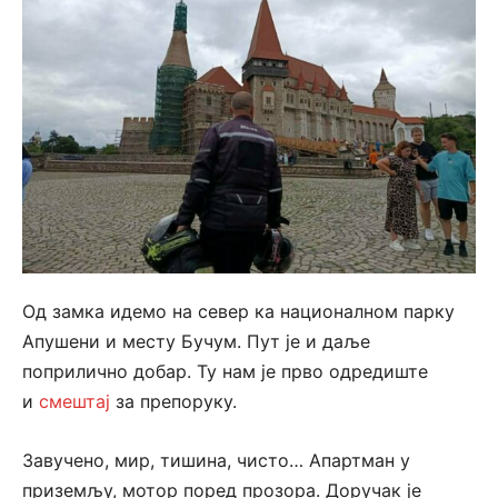
Од замка идемо на север ка националном парку
Апушени и месту Бучум. Пут је и даље
поприлично добар. Ту нам је прво одредиште
и
смештај
за препоруку.
Завучено, мир, тишина, чисто… Апартман у
приземљу, мотор поред прозора. Доручак је