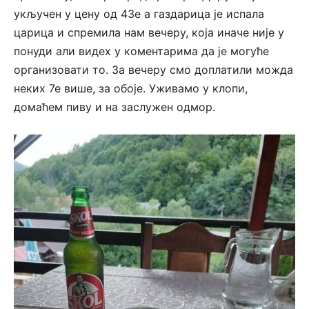
укључен у цену од 43е а газдарица је испала
царица и спремила нам вечеру, која иначе није у
понуди али видех у коментарима да је могуће
организовати то. За вечеру смо доплатили можда
неких 7е више, за обоје. Уживамо у клопи,
домаћем пиву и на заслужен одмор.