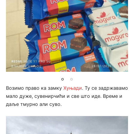
Возимо право ка замку
Хуњади
. Ту се задржавамо
мало дуже, сувенирчићи и све што иде. Време и
даље тмурно али суво.