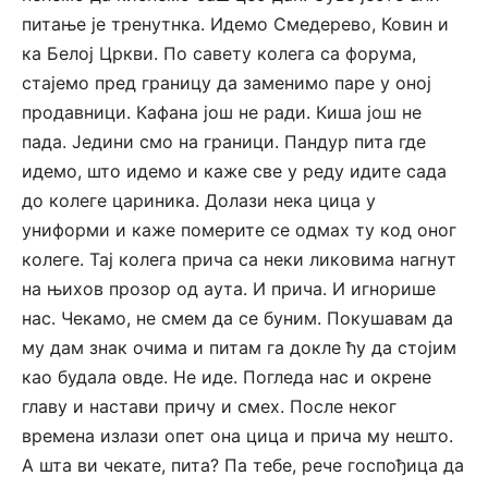
питање је тренутнка. Идемо Смедерево, Ковин и
ка Белој Цркви. По савету колега са форума,
стајемо пред границу да заменимо паре у оној
продавници. Кафана још не ради. Киша још не
пада. Једини смо на граници. Пандур пита где
идемо, што идемо и каже све у реду идите сада
до колеге цариника. Долази нека цица у
униформи и каже померите се одмах ту код оног
колеге. Тај колега прича са неки ликовима нагнут
на њихов прозор од аута. И прича. И игнорише
нас. Чекамо, не смем да се буним. Покушавам да
му дам знак очима и питам га докле ћу да стојим
као будала овде. Не иде. Погледа нас и окрене
главу и настави причу и смех. После неког
времена излази опет она цица и прича му нешто.
А шта ви чекате, пита? Па тебе, рече госпођица да