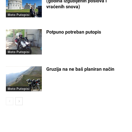
(godina izgubljenih poslova i
vraćenih snova)
Moto Putopisi
Potpuno potreban putopis
Moto Putopisi
Gruzija na ne baš planiran način
Moto Putopisi