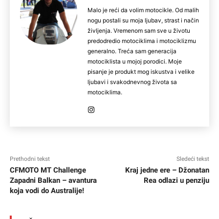
Malo je reći da volim motocikle. Od malih
nogu postali su moja ljubav, strast i način
življenja. Vremenom sam sve u životu
predodredio motociklima i motociklizmu
generalno. Treća sam generacija
motociklista u mojoj porodici. Moje
pisanje je produkt mog iskustva i velike
ljubavi i svakodnevnog života sa
motociklima.
Prethodni tekst
Sledeći tekst
CFMOTO MT Challenge
Kraj jedne ere – Džonatan
Zapadni Balkan – avantura
Rea odlazi u penziju
koja vodi do Australije!