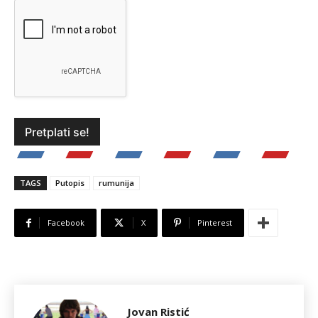
TAGS
Putopis
rumunija
Facebook
X
Pinterest
Jovan Ristić