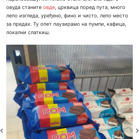
овуда станите
овде
, црквица поред пута, много
лепо изгледа, уређено, фино и чисто, лепо место
за предах. Ту опет паузирамо на пумпи, кафица,
локални слаткиш.