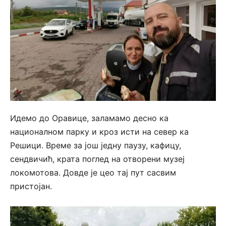
Идемо до Оравице, заламамо десно ка
националном парку и кроз исти на север ка
Решици. Време за још једну паузу, кафицу,
сендвичић, крата поглед на отворени музеј
локомотова. Довде је цео тај пут сасвим
пристојан.