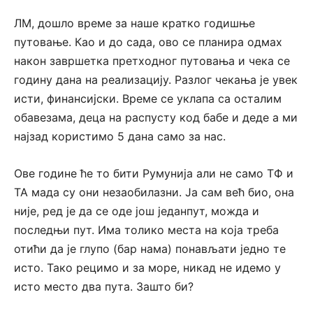
ЛМ, дошло време за наше кратко годишње
путовање. Као и до сада, ово се планира одмах
након завршетка претходног путовања и чека се
годину дана на реализацију. Разлог чекања је увек
исти, финансијски. Време се уклапа са осталим
обавезама, деца на распусту код бабе и деде а ми
најзад користимо 5 дана само за нас.
Ове године ће то бити Румунија али не само ТФ и
ТА мада су они незаобилазни. Ја сам већ био, она
није, ред је да се оде још једанпут, можда и
последњи пут. Има толико места на која треба
отићи да је глупо (бар нама) понављати једно те
исто. Тако рецимо и за море, никад не идемо у
исто место два пута. Зашто би?