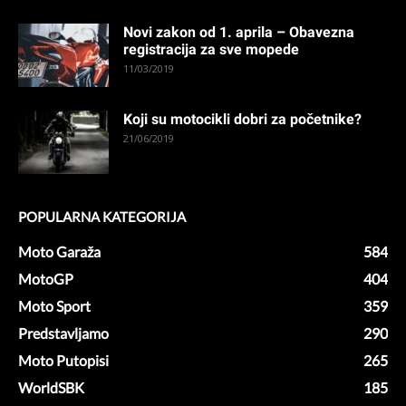
Novi zakon od 1. aprila – Obavezna
registracija za sve mopede
11/03/2019
Koji su motocikli dobri za početnike?
21/06/2019
POPULARNA KATEGORIJA
Moto Garaža
584
MotoGP
404
Moto Sport
359
Predstavljamo
290
Moto Putopisi
265
WorldSBK
185