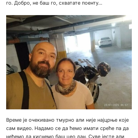
го. Добро, не баш го, схватате поенту…
Време је очекивано тмурно али није најцрње које
сам видео. Надамо се да ћемо имати среће па да
нећемо да киснемо баш цео дан. Суве јесте али