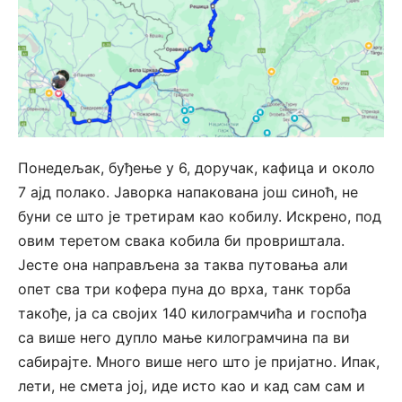
Понедељак, буђење у 6, доручак, кафица и около
7 ајд полако. Јаворка напакована још синоћ, не
буни се што је третирам као кобилу. Искрено, под
овим теретом свака кобила би провриштала.
Јесте она направљена за таква путовања али
опет сва три кофера пуна до врха, танк торба
такође, ја са својих 140 килограмчића и госпођа
са више него дупло мање килограмчина па ви
сабирајте. Много више него што је пријатно. Ипак,
лети, не смета јој, иде исто као и кад сам сам и