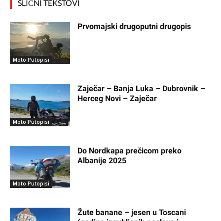
SLIČNI TEKSTOVI
Prvomajski drugoputni drugopis
Moto Putopisi
Zaječar – Banja Luka – Dubrovnik –
Herceg Novi – Zaječar
Moto Putopisi
Do Nordkapa prečicom preko
Albanije 2025
Moto Putopisi
Žute banane – jesen u Toscani