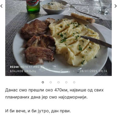
Данас смо прешли око 470км, највише од свих
планираних дана јер смо најодморнији.
И би вече, и би јутро, дан први.