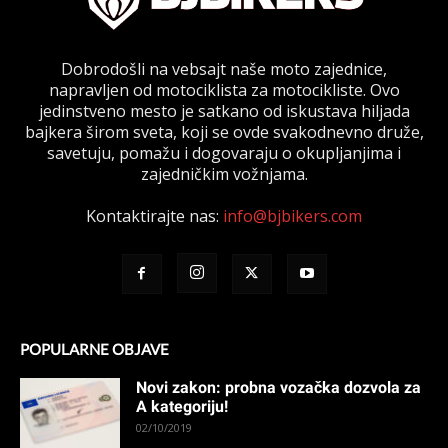
Dobrodošli na vebsajt naše moto zajednice,
napravljen od motociklista za motocikliste. Ovo
jedinstveno mesto je satkano od iskustava hiljada
bajkera širom sveta, koji se ovde svakodnevno druže,
savetuju, pomažu i dogovaraju o okupljanjima i
zajedničkim vožnjama.
Kontaktirajte nas:
info@bjbikers.com
POPULARNE OBJAVE
Novi zakon: probna vozačka dozvola za
A kategoriju!
02/10/2019