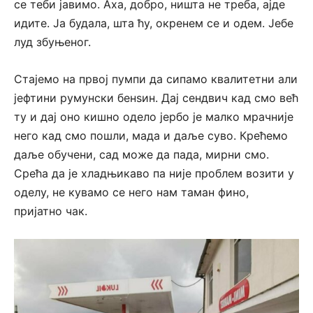
се теби јавимо. Аха, добро, ништа не треба, ајде
идите. Ја будала, шта ћу, окренем се и одем. Јебе
луд збуњеног.
Стајемо на првој пумпи да сипамо квалитетни али
јефтини румунски бенѕин. Дај сендвич кад смо већ
ту и дај оно кишно одело јербо је малко мрачније
него кад смо пошли, мада и даље суво. Крећемо
даље обучени, сад може да пада, мирни смо.
Срећа да је хладњикаво па није проблем возити у
оделу, не кувамо се него нам таман фино,
пријатно чак.