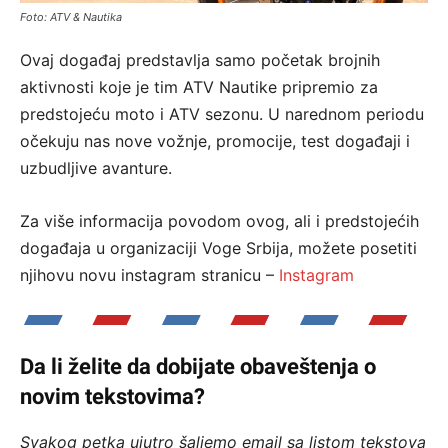
Foto: ATV & Nautika
Ovaj događaj predstavlja samo početak brojnih
aktivnosti koje je tim ATV Nautike pripremio za
predstojeću moto i ATV sezonu. U narednom periodu
očekuju nas nove vožnje, promocije, test događaji i
uzbudljive avanture.
Za više informacija povodom ovog, ali i predstojećih
događaja u organizaciji Voge Srbija, možete posetiti
njihovu novu instagram stranicu –
Instagram
Da li želite da dobijate obaveštenja o
novim tekstovima?
Svakog petka ujutro šaljemo email sa listom tekstova