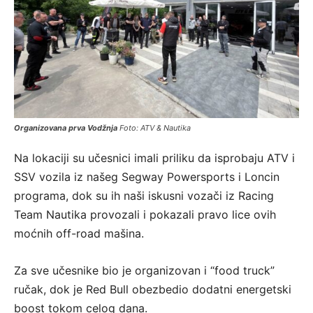
Organizovana prva Vodžnja
Foto: ATV & Nautika
Na lokaciji su učesnici imali priliku da isprobaju ATV i
SSV vozila iz našeg Segway Powersports i Loncin
programa, dok su ih naši iskusni vozači iz Racing
Team Nautika provozali i pokazali pravo lice ovih
moćnih off-road mašina.
Za sve učesnike bio je organizovan i “food truck”
ručak, dok je Red Bull obezbedio dodatni energetski
boost tokom celog dana.