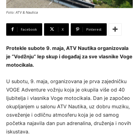
Foto: ATV & Nautica
Facebook
X
Pinterest
Protekle subote 9. maja, ATV Nautika organizovala
je “Vodžnju” lep skup i događaj za sve vlasnike Voge
motocikala.
U subotu, 9. maja, organizovana je prva zajedničku
VOGE Adventure vožnju koja je okupila više od 40
ljubitelja i vlasnika Voge motocikala. Dan je započeo
okupljanjem u salonu ATV Nautika, uz dobru muziku,
osveženje i odličnu atmosferu koja je od samog
početka najavila dan pun adrenalina, druženja i novih
iskustava.