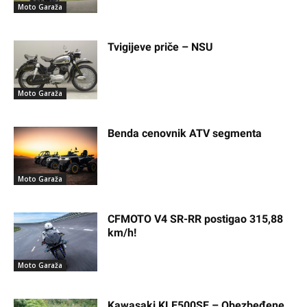
Moto Garaža
Tvigijeve priče – NSU
Moto Garaža
Benda cenovnik ATV segmenta
Moto Garaža
CFMOTO V4 SR-RR postigao 315,88
km/h!
Moto Garaža
Kawasaki KLE500SE – Obezbeđene