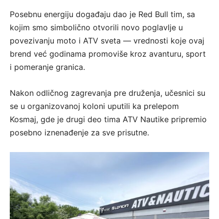
Posebnu energiju događaju dao je Red Bull tim, sa
kojim smo simbolično otvorili novo poglavlje u
povezivanju moto i ATV sveta — vrednosti koje ovaj
brend već godinama promoviše kroz avanturu, sport
i pomeranje granica.
Nakon odličnog zagrevanja pre druženja, učesnici su
se u organizovanoj koloni uputili ka prelepom
Kosmaj, gde je drugi deo tima ATV Nautike pripremio
posebno iznenađenje za sve prisutne.