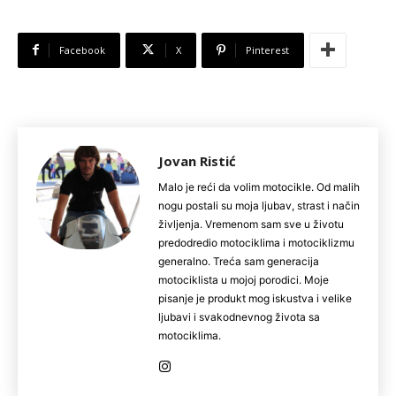
Facebook
X
Pinterest
Jovan Ristić
Malo je reći da volim motocikle. Od malih
nogu postali su moja ljubav, strast i način
življenja. Vremenom sam sve u životu
predodredio motociklima i motociklizmu
generalno. Treća sam generacija
motociklista u mojoj porodici. Moje
pisanje je produkt mog iskustva i velike
ljubavi i svakodnevnog života sa
motociklima.