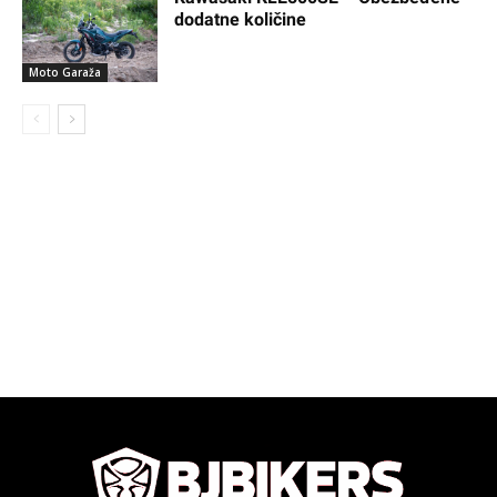
dodatne količine
Moto Garaža