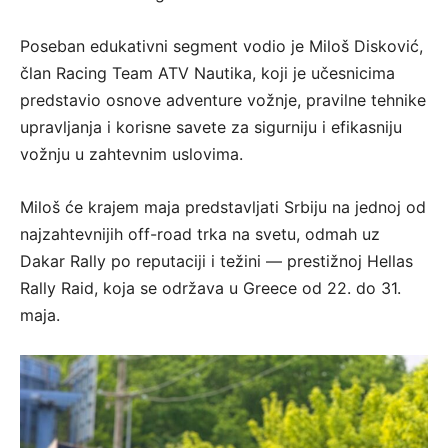
Poseban edukativni segment vodio je Miloš Disković,
član Racing Team ATV Nautika, koji je učesnicima
predstavio osnove adventure vožnje, pravilne tehnike
upravljanja i korisne savete za sigurniju i efikasniju
vožnju u zahtevnim uslovima.
Miloš će krajem maja predstavljati Srbiju na jednoj od
najzahtevnijih off-road trka na svetu, odmah uz
Dakar Rally po reputaciji i težini — prestižnoj Hellas
Rally Raid, koja se održava u Greece od 22. do 31.
maja.