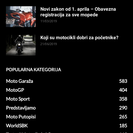
Novi zakon od 1. aprila – Obavezna
registracija za sve mopede
11/03/2019
Koji su motocikli dobri za početnike?
21/06/2019
POPULARNA KATEGORIJA
Moto Garaža
583
MotoGP
404
Moto Sport
358
Predstavljamo
290
Moto Putopisi
265
WorldSBK
185