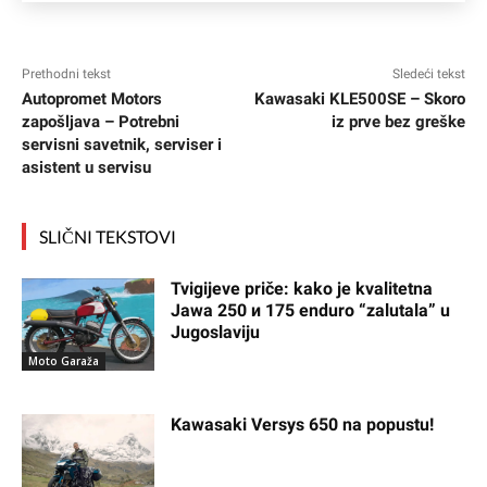
Prethodni tekst
Sledeći tekst
Autopromet Motors
Kawasaki KLE500SE – Skoro
zapošljava – Potrebni
iz prve bez greške
servisni savetnik, serviser i
asistent u servisu
SLIČNI TEKSTOVI
Tvigijeve priče: kako je kvalitetna
Jawa 250 и 175 enduro “zalutala” u
Jugoslaviju
Moto Garaža
Kawasaki Versys 650 na popustu!