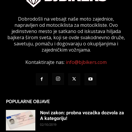
Dobrodošli na vebsajt naše moto zajednice,
napravljen od motociklista za motocikliste. Ovo
jedinstveno mesto je satkano od iskustava hiljada
bajkera širom sveta, koji se ovde svakodnevno druže,
savetuju, pomažu i dogovaraju o okupljanjima i
zajedničkim vožnjama.
Kontaktirajte nas:
info@bjbikers.com
POPULARNE OBJAVE
Novi zakon: probna vozačka dozvola za
A kategoriju!
02/10/2019