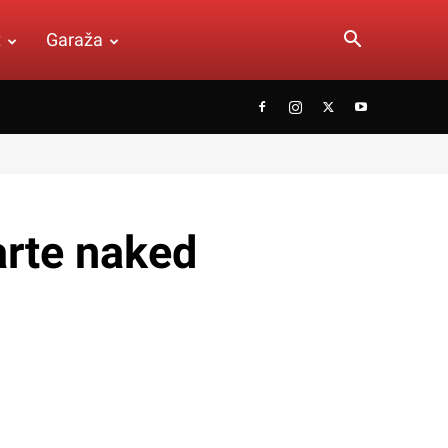
t
Garaža
rte naked