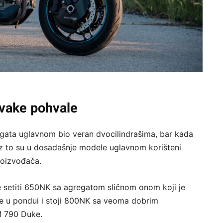
svake pohvale
gata uglavnom bio veran dvocilindrašima, bar kada
z to su u dosadašnje modele uglavnom korišteni
roizvođača.
e setiti 650NK sa agregatom sličnom onom koji je
lje u pondui i stoji 800NK sa veoma dobrim
M 790 Duke.