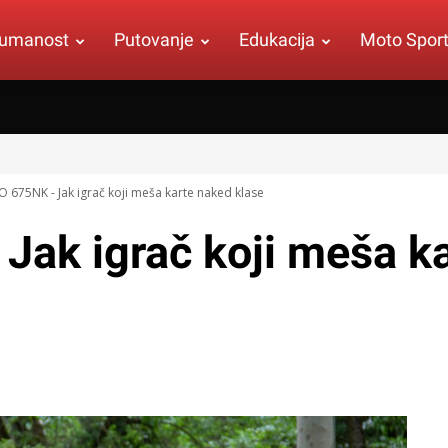
umanost
Putovanje
Edukacija
Moto Spor
675NK - Jak igrač koji meša karte naked klase
ak igrač koji meša ka