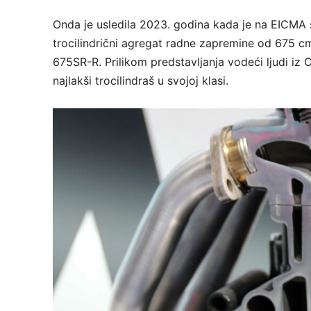
Onda je usledila 2023. godina kada je na EICMA 
trocilindrični agregat radne zapremine od 675 c
675SR-R. Prilikom predstavljanja vodeći ljudi iz 
najlakši trocilindraš u svojoj klasi.