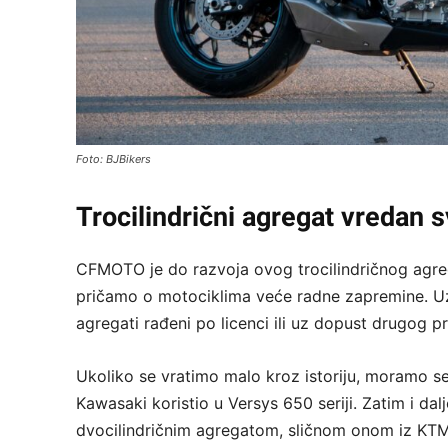
Foto: BJBikers
Trocilindrični agregat vredan 
CFMOTO je do razvoja ovog trocilindričnog agre
pričamo o motociklima veće radne zapremine. U
agregati rađeni po licenci ili uz dopust drugog p
Ukoliko se vratimo malo kroz istoriju, moramo s
Kawasaki koristio u Versys 650 seriji. Zatim i da
dvocilindričnim agregatom, sličnom onom iz KT