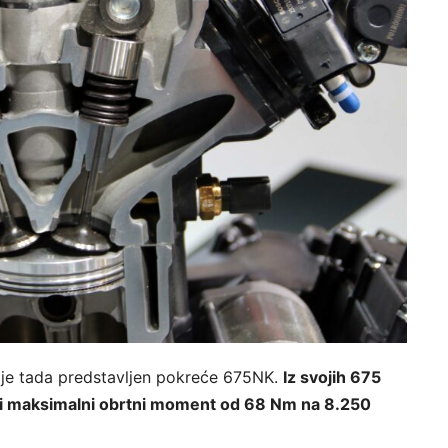
 je tada predstavljen pokreće 675NK.
Iz svojih 675
 i maksimalni obrtni moment od 68 Nm na 8.250