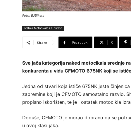
Foto: BJBikers
Testovi Motocikala i Opreme
Facebook
X
Share
Sve jača kategorija naked motocikala srednje r
konkurenta u vidu CFMOTO 675NK koji se ističe 
Jedna od stvari koja ističe 675NK jeste činjenica
zapremine koji je CFMOTO samostalno razvio. Sh
propisno iskorišten, te je i ostatak motocikla izra
Doduše, CFMOTO je morao dobrano da se potrudi
u ovoj klasi jaka.