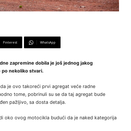
Pinterest
WhatsApp
adne zapremine dobila je još jednog jakog
po nekoliko stvari.
 da je ovo takoreći prvi agregat veće radne
odno tome, pobrinuli su se da taj agregat bude
đen pažljivo, sa dosta detalja.
 oko ovog motocikla budući da je naked kategorija