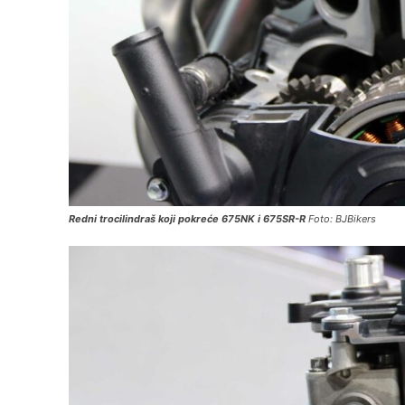
Redni trocilindraš koji pokreće 675NK i 675SR-R
Foto: BJBikers