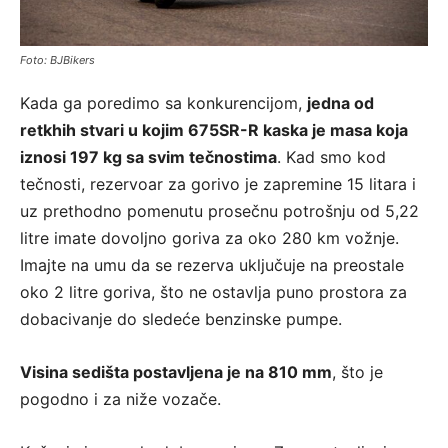
Foto: BJBikers
Kada ga poredimo sa konkurencijom,
jedna od
retkhih stvari u kojim 675SR-R kaska je masa koja
iznosi 197 kg sa svim tečnostima
. Kad smo kod
tečnosti, rezervoar za gorivo je zapremine 15 litara i
uz prethodno pomenutu prosečnu potrošnju od 5,22
litre imate dovoljno goriva za oko 280 km vožnje.
Imajte na umu da se rezerva uključuje na preostale
oko 2 litre goriva, što ne ostavlja puno prostora za
dobacivanje do sledeće benzinske pumpe.
Visina sedišta postavljena je na 810 mm
, što je
pogodno i za niže vozače.