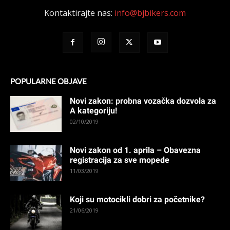
Kontaktirajte nas:
info@bjbikers.com
POPULARNE OBJAVE
Novi zakon: probna vozačka dozvola za
A kategoriju!
02/10/2019
Novi zakon od 1. aprila – Obavezna
registracija za sve mopede
11/03/2019
Koji su motocikli dobri za početnike?
21/06/2019