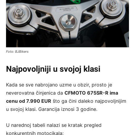
Foto: BJBikers
Najpovoljniji u svojoj klasi
Kada se sve nabrojano uzme u obzir, prosto je
neverovatna činjenica da
CFMOTO 675SR-R ima
cenu od 7.990 EUR
što ga čini daleko najpovoljnijim
u svojoj klasi. Garancija iznosi 3 godine.
U narednoj tabeli nalazi se kratak pregled
konkurentnih motocikala: