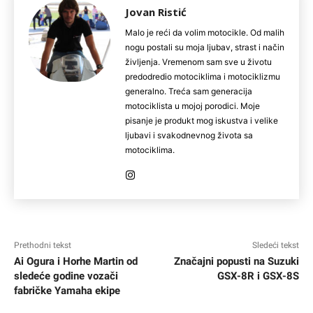
Jovan Ristić
Malo je reći da volim motocikle. Od malih
nogu postali su moja ljubav, strast i način
življenja. Vremenom sam sve u životu
predodredio motociklima i motociklizmu
generalno. Treća sam generacija
motociklista u mojoj porodici. Moje
pisanje je produkt mog iskustva i velike
ljubavi i svakodnevnog života sa
motociklima.
Prethodni tekst
Sledeći tekst
Ai Ogura i Horhe Martin od
Značajni popusti na Suzuki
sledeće godine vozači
GSX-8R i GSX-8S
fabričke Yamaha ekipe