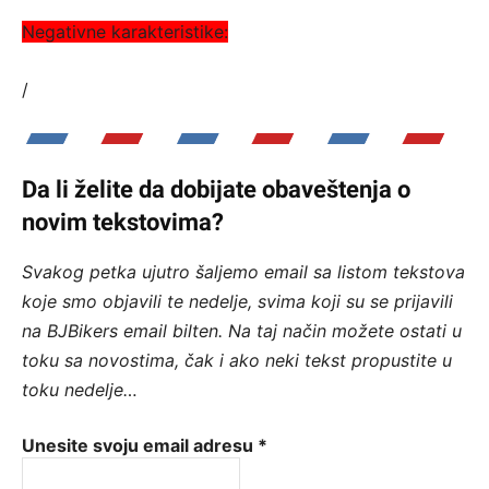
Negativne karakteristike:
/
Da li želite da dobijate obaveštenja o
novim tekstovima?
Svakog petka ujutro šaljemo email sa listom tekstova
koje smo objavili te nedelje, svima koji su se prijavili
na BJBikers email bilten.
Na taj način možete ostati u
toku sa novostima, čak i ako neki tekst propustite u
toku nedelje…
Unesite svoju email adresu
*