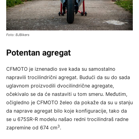
Foto: BJBikers
Potentan agregat
CFMOTO je iznenadio sve kada su samostalno
napravili trocilindrični agregat. Budući da su do sada
uglavnom proizvodili dvocilindrične agregate,
očekivalo se da će nastaviti u tom smeru. Međutim,
očigledno je CFMOTO želeo da pokaže da su u stanju
da naprave agregat bilo koje konfiguracije, tako da
se u 675SR-R modelu našao redni trocilindraš radne
3
zapremine od 674 cm
.