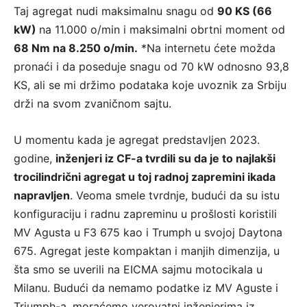
Taj agregat nudi maksimalnu snagu od
90 KS (66
kW)
na 11.000 o/min i maksimalni obrtni moment od
68 Nm na 8.250 o/min.
*Na internetu ćete možda
pronaći i da poseduje snagu od 70 kW odnosno 93,8
KS, ali se mi držimo podataka koje uvoznik za Srbiju
drži na svom zvaničnom sajtu.
U momentu kada je agregat predstavljen 2023.
godine,
inženjeri iz CF-a tvrdili su da je to najlakši
trocilindrični agregat u toj radnoj zapremini ikada
napravljen
. Veoma smele tvrdnje, budući da su istu
konfiguraciju i radnu zapreminu u prošlosti koristili
MV Agusta u F3 675 kao i Trumph u svojoj Daytona
675. Agregat jeste kompaktan i manjih dimenzija, u
šta smo se uverili na EICMA sajmu motocikala u
Milanu. Budući da nemamo podatke iz MV Aguste i
Triumph-a, moraćemo verovatni inženjerima iz