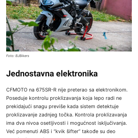
Foto: BJBikers
Jednostavna elektronika
CFMOTO na 675SR-R nije preterao sa elektronikom.
Poseduje kontrolu proklizavanja koja lepo radi ne
prekidajući snagu previše kada sistem detektuje
proklizavanje zadnjeg točka. Kontrola proklizavanja
ima dva nivoa osetljivosti i mogućnost isključivanja.
Već pomenuti ABS i “kvik šifter” takođe su deo