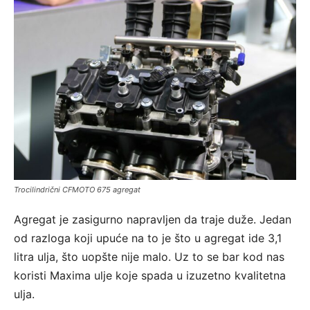
Trocilindrični CFMOTO 675 agregat
Agregat je zasigurno napravljen da traje duže. Jedan
od razloga koji upuće na to je što u agregat ide 3,1
litra ulja, što uopšte nije malo. Uz to se bar kod nas
koristi Maxima ulje koje spada u izuzetno kvalitetna
ulja.