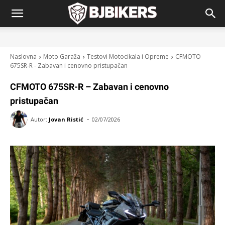
Naslovna
Moto Garaža
Testovi Motocikala i Opreme
CFMOTO
675SR-R - Zabavan i cenovno pristupačan
CFMOTO 675SR-R – Zabavan i cenovno
pristupačan
-
Autor:
Jovan Ristić
02/07/2026