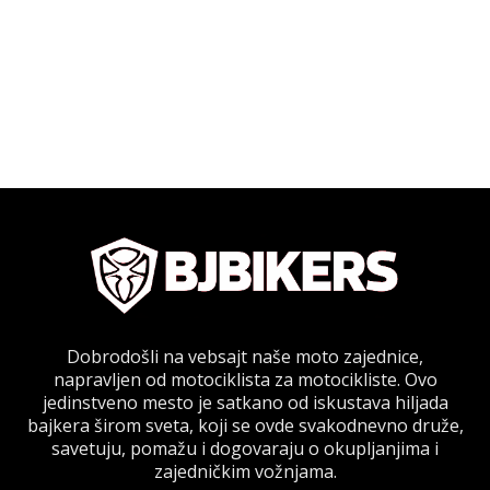
Dobrodošli na vebsajt naše moto zajednice,
napravljen od motociklista za motocikliste. Ovo
jedinstveno mesto je satkano od iskustava hiljada
bajkera širom sveta, koji se ovde svakodnevno druže,
savetuju, pomažu i dogovaraju o okupljanjima i
zajedničkim vožnjama.