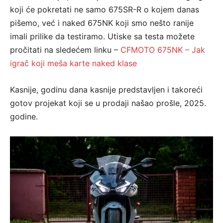
koji će pokretati ne samo 675SR-R o kojem danas
pišemo, već i naked 675NK koji smo nešto ranije
imali prilike da testiramo. Utiske sa testa možete
pročitati na sledećem linku –
CFMOTO 675NK – Jak
igrač koji meša karte naked klase
Kasnije, godinu dana kasnije predstavljen i takoreći
gotov projekat koji se u prodaji našao prošle, 2025.
godine.