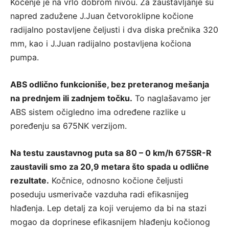
Kočenje je na vrlo dobrom nivou. Za zaustavljanje su
napred zadužene J.Juan četvoroklipne kočione
radijalno postavljene čeljusti i dva diska prečnika 320
mm, kao i J.Juan radijalno postavljena kočiona
pumpa.
ABS odlično funkcioniše, bez preteranog mešanja
na prednjem ili zadnjem točku.
To naglašavamo jer
ABS sistem očigledno ima određene razlike u
poređenju sa 675NK verzijom.
Na testu zaustavnog puta sa 80 – 0 km/h 675SR-R
zaustavili smo za 20,9 metara što spada u odlične
rezultate.
Kočnice, odnosno kočione čeljusti
poseduju usmerivače vazduha radi efikasnijeg
hlađenja. Lep detalj za koji verujemo da bi na stazi
mogao da doprinese efikasnijem hlađenju kočionog