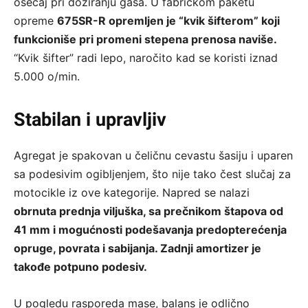
osećaj pri doziranju gasa. U fabričkom paketu
opreme
675SR-R opremljen je “kvik šifterom” koji
funkcioniše pri promeni stepena prenosa naviše.
“Kvik šifter” radi lepo, naročito kad se koristi iznad
5.000 o/min.
Stabilan i upravljiv
Agregat je spakovan u čeličnu cevastu šasiju i uparen
sa podesivim ogibljenjem, što nije tako čest slučaj za
motocikle iz ove kategorije. Napred se nalazi
obrnuta prednja viljuška, sa prečnikom štapova od
41 mm i mogućnosti podešavanja predopterećenja
opruge, povrata i sabijanja. Zadnji amortizer je
takođe potpuno podesiv.
U pogledu rasporeda mase, balans je odlično