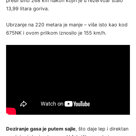
prešli smo 268 km nakon kojih je u rezervoar stalo
13,99 litara goriva.
Ubrzanje na 220 metara je manje – više isto kao kod
675NK i ovom prilkom iznosilo je 155 km/h.
Doziranje gasa je putem sajle
, što daje lep i direktan