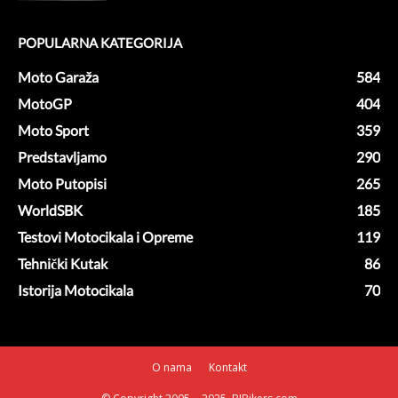
POPULARNA KATEGORIJA
Moto Garaža
584
MotoGP
404
Moto Sport
359
Predstavljamo
290
Moto Putopisi
265
WorldSBK
185
Testovi Motocikala i Opreme
119
Tehnički Kutak
86
Istorija Motocikala
70
O nama
Kontakt