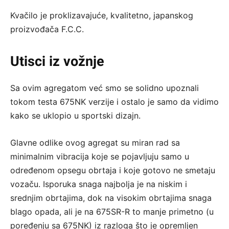
Kvačilo je proklizavajuće, kvalitetno, japanskog
proizvođača F.C.C.
Utisci iz vožnje
Sa ovim agregatom već smo se solidno upoznali
tokom testa 675NK verzije i ostalo je samo da vidimo
kako se uklopio u sportski dizajn.
Glavne odlike ovog agregat su miran rad sa
minimalnim vibracija koje se pojavljuju samo u
određenom opsegu obrtaja i koje gotovo ne smetaju
vozaču. Isporuka snaga najbolja je na niskim i
srednjim obrtajima, dok na visokim obrtajima snaga
blago opada, ali je na 675SR-R to manje primetno (u
poređenju sa 675NK) iz razloga što je opremljen