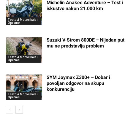
Michelin Anakee Adventure – Test i
iskustvo nakon 21.000 km
Testovi Motocikala i
Opreme
Suzuki V-Strom 800DE – Nijedan put
mu ne predstavlja problem
Testovi Motocikala i
Opreme
SYM Joymax Z300+ – Dobar i
povoljan odgovor na skupu
konkurenciju
Testovi Motocikala i
Opreme