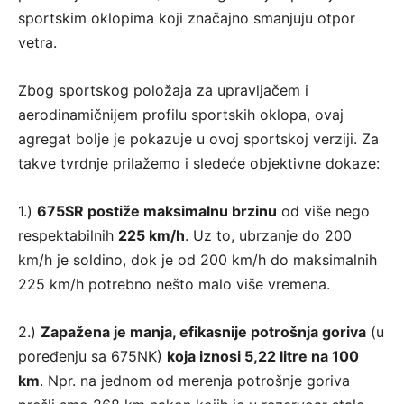
sportskim oklopima koji značajno smanjuju otpor
vetra.
Zbog sportskog položaja za upravljačem i
aerodinamičnijem profilu sportskih oklopa, ovaj
agregat bolje je pokazuje u ovoj sportskoj verziji. Za
takve tvrdnje prilažemo i sledeće objektivne dokaze:
1.)
675SR postiže maksimalnu brzinu
od više nego
respektabilnih
225 km/h
. Uz to, ubrzanje do 200
km/h je soldino, dok je od 200 km/h do maksimalnih
225 km/h potrebno nešto malo više vremena.
2.)
Zapažena je manja, efikasnije potrošnja goriva
(u
poređenju sa 675NK)
koja iznosi 5,22 litre na 100
km
. Npr. na jednom od merenja potrošnje goriva