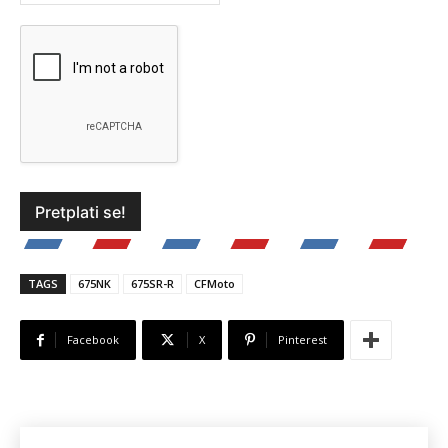
TAGS
675NK
675SR-R
CFMoto
Facebook
X
Pinterest