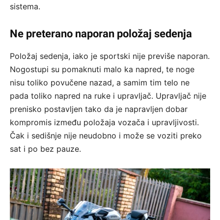
sistema.
Ne preterano naporan položaj sedenja
Položaj sedenja, iako je sportski nije previše naporan.
Nogostupi su pomaknuti malo ka napred, te noge
nisu toliko povučene nazad, a samim tim telo ne
pada toliko napred na ruke i upravljač. Upravljač nije
prenisko postavljen tako da je napravljen dobar
kompromis između položaja vozača i upravljivosti.
Čak i sedišnje nije neudobno i može se voziti preko
sat i po bez pauze.