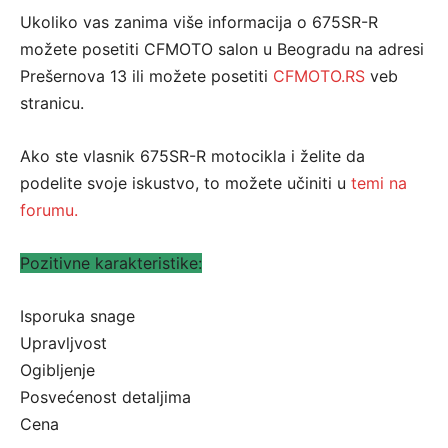
Ukoliko vas zanima više informacija o 675SR-R
možete posetiti CFMOTO salon u Beogradu na adresi
Prešernova 13 ili možete posetiti
CFMOTO.RS
veb
stranicu.
Ako ste vlasnik 675SR-R motocikla i želite da
podelite svoje iskustvo, to možete učiniti u
temi na
forumu.
Pozitivne karakteristike:
Isporuka snage
Upravljvost
Ogibljenje
Posvećenost detaljima
Cena