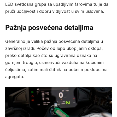
LED svetlosna grupa sa upadljivim farovima tu je da
pruži uočljivost i dobru vidljivost u svim uslovima.
Pažnja posvećena detaljima
Generalno je velika pažnja posvećena detaljima u
završnoj izradi. Počev od lepo ukopljenih oklopa,
preko detalja kao što su ugravirana oznaka na
gornjem trouglu, usmerivači vazduha na kočionim
čeljustima, zatim mali štitnik na bočnim poklopcima
agregata.