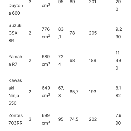
3
95
69
201
29
3
Dayton
cm
0
a 660
Suzuki
776
83
9.2
GSX-
2
78
205
3
cm
,1
90
8R
11.
Yamah
689
72,
2
68
188
49
3
a R7
cm
4
0
Kawas
aki
649
67,
8.1
2
65,7
193
3
Ninja
cm
3
82
650
Zontes
699
7.9
3
95
74,5
202
3
703RR
cm
90