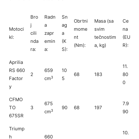
Bro
Radn
Sn
Obrtni
Masa (sa
Ce
j
a
ag
Motoci
mome
svim
na
cili
zapr
a
kl:
nt
tečnostim
(EU
nda
emin
(K
(Nm):
a, kg)
R):
ra:
a:
S):
Aprilia
11.
RS 660
659
10
2
68
183
80
3
Factor
cm
5
0
y
CFMO
675
7.9
TO
3
90
68
197
3
cm
90
675SR
Triump
10.
h
660