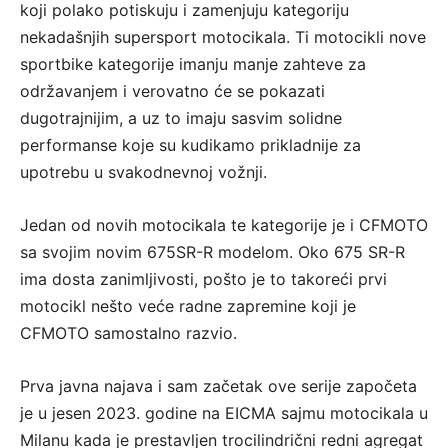
koji polako potiskuju i zamenjuju kategoriju
nekadašnjih supersport motocikala. Ti motocikli nove
sportbike kategorije imanju manje zahteve za
održavanjem i verovatno će se pokazati
dugotrajnijim, a uz to imaju sasvim solidne
performanse koje su kudikamo prikladnije za
upotrebu u svakodnevnoj vožnji.
Jedan od novih motocikala te kategorije je i CFMOTO
sa svojim novim 675SR-R modelom. Oko 675 SR-R
ima dosta zanimljivosti, pošto je to takoreći prvi
motocikl nešto veće radne zapremine koji je
CFMOTO samostalno razvio.
Prva javna najava i sam začetak ove serije započeta
je u jesen 2023. godine na EICMA sajmu motocikala u
Milanu kada je prestavljen trocilindrični redni agregat