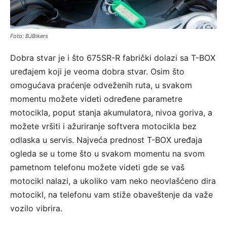
Foto: BJBikers
Dobra stvar je i što 675SR-R fabrički dolazi sa T-BOX
uređajem koji je veoma dobra stvar. Osim što
omogućava praćenje odveženih ruta, u svakom
momentu možete videti određene parametre
motocikla, poput stanja akumulatora, nivoa goriva, a
možete vršiti i ažuriranje softvera motocikla bez
odlaska u servis. Najveća prednost T-BOX uređaja
ogleda se u tome što u svakom momentu na svom
pametnom telefonu možete videti gde se vaš
motocikl nalazi, a ukoliko vam neko neovlašćeno dira
motocikl, na telefonu vam stiže obaveštenje da važe
vozilo vibrira.