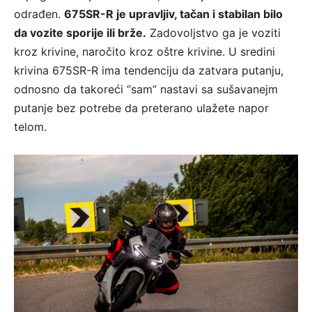
odrađen.
675SR-R je upravljiv, tačan i stabilan bilo
da vozite sporije ili brže.
Zadovoljstvo ga je voziti
kroz krivine, naročito kroz oštre krivine. U sredini
krivina 675SR-R ima tendenciju da zatvara putanju,
odnosno da takoreći “sam” nastavi sa sušavanejm
putanje bez potrebe da preterano ulažete napor
telom.