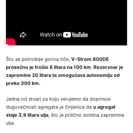
Što se potrošnje goriva tiče,
V-Strom 800DE
prosečno je trošio 6 litara na 100 km
.
Rezervoar je
zapremine 20 litara te omogućava autonomiju od
preko 300 km.
Jedna od stvari za koju verujemo da doprinosi
dugovečnosti agregata je činjenica da
u agregat
staje 3,9 litara ulja
, što je prilično solidna zapremina
ulja.