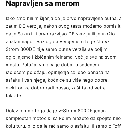
Napravljen sa merom
Iako smo bili mišljenja da je prvo napravljena putna, a
zatim DE verzija, nakon ovog testa možemo pomisliti
da je Suzuki ili prvo razvijao DE verziju ili je uložio
znatan napor. Razlog da verujemo u to je što V-
Strom 800DE nije samo putna verzija sa boljim
ogibljnjeme i žbičanim felnama, već je sve na svom
mestu. Položaj vozača je dobar u sedećem i
stojećem položaju, ogibljenje se lepo ponaša na
asfaltu i van njega, kočnice su više nego dobre,
elektronika dobro radi posao, zaštita od vetra
takođe.
Dolazimo do toga da je V-Strom 800DE jedan
kompleetan motocikl sa kojim možete da spojite bilo
koju turu, bilo da je reč samo o asfaltu ili samo o “off