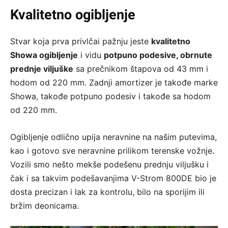
Kvalitetno ogibljenje
Stvar koja prva privlčai pažnju jeste
kvalitetno
Showa ogibljenje
i vidu
potpuno podesive, obrnute
prednje viljuške
sa prečnikom štapova od 43 mm i
hodom od 220 mm. Zadnji amortizer je takođe marke
Showa, takođe potpuno podesiv i takođe sa hodom
od 220 mm.
Ogibljenje odlično upija neravnine na našim putevima,
kao i gotovo sve neravnine prilikom terenske vožnje.
Vozili smo nešto mekše podešenu prednju viljušku i
čak i sa takvim podešavanjima V-Strom 800DE bio je
dosta precizan i lak za kontrolu, bilo na sporijim ili
bržim deonicama.