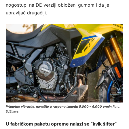
nogostupi na DE verziji obloženi gumom i da je
upravljač drugačiji.
Primetne vibracije, naročito u rasponu između 5.000 – 6.000 o/min
Foto:
BJBikers
U fabričkom paketu opreme nalazi se “kvik šifter
”