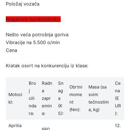
Položaj vozača
Negativne karakteristike:
Nešto veća potrošnja goriva
Vibracije na 5.500 o/min
Cena
Kratak osvrt na konkurenciju iz klase:
Bro
Radn
Sn
Ce
Obrtni
Masa (sa
j
a
ag
na
Motoci
mome
svim
cili
zapr
a
(E
kl:
nt
tečnostim
nda
emin
(K
UR
(Nm):
a, kg)
ra:
a:
S):
):
Aprilia
12.
660