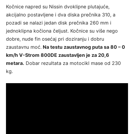
Kočnice napred su Nissin dvoklipne plutajuće,
akcijalno postavljene i dva diska prečnika 310, a
pozadi se nalazi jedan disk prečnika 260 mm i
jednoklipna kočiona čeljust. Kočnice su više nego
dobre, nude fin osećaj pri doziranju i dobru
zaustavnu moć.
Na testu zaustavnog puta sa 80 – 0
km/h V-Strom 800DE zaustavljen je za 20,6
metara.
Dobar rezultata za motocikl mase od 230
kg.