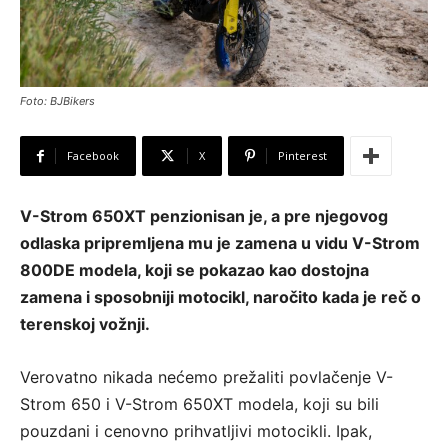
Foto: BJBikers
Facebook
X
Pinterest
V-Strom 650XT penzionisan je, a pre njegovog
odlaska pripremljena mu je zamena u vidu V-Strom
800DE modela, koji se pokazao kao dostojna
zamena i sposobniji motocikl, naročito kada je reč o
terenskoj vožnji.
Verovatno nikada nećemo prežaliti povlačenje V-
Strom 650 i V-Strom 650XT modela, koji su bili
pouzdani i cenovno prihvatljivi motocikli. Ipak,