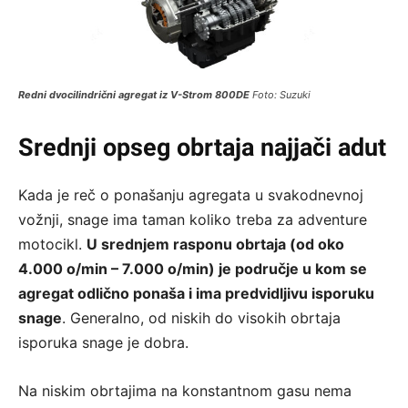
Redni dvocilindrični agregat iz V-Strom 800DE
Foto: Suzuki
Srednji opseg obrtaja najjači adut
Kada je reč o ponašanju agregata u svakodnevnoj
vožnji, snage ima taman koliko treba za adventure
motocikl.
U srednjem rasponu obrtaja (od oko
4.000 o/min – 7.000 o/min) je područje u kom se
agregat odlično ponaša i ima predvidljivu isporuku
snage
. Generalno, od niskih do visokih obrtaja
isporuka snage je dobra.
Na niskim obrtajima na konstantnom gasu nema