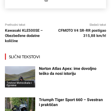
Prethodni tekst
Sledeći tekst
Kawasaki KLE500SE –
CFMOTO V4 SR-RR postigao
Obezbeđene dodatne
315,88 km/h!
količine
SLIČNI TEKSTOVI
Norton Atlas Apex: ime dovoljno
teško da nosi istoriju
Testovi Motocikala i
Opreme
Triumph Tiger Sport 660 – Svestran
i praktičan