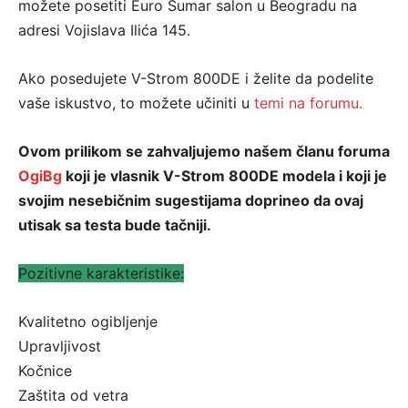
možete posetiti Euro Sumar salon u Beogradu na
adresi Vojislava Ilića 145.
Ako posedujete V-Strom 800DE i želite da podelite
vaše iskustvo, to možete učiniti u
temi na forumu.
Ovom prilikom se zahvaljujemo našem članu foruma
OgiBg
koji je vlasnik V-Strom 800DE modela i koji je
svojim nesebičnim sugestijama doprineo da ovaj
utisak sa testa bude tačniji.
Pozitivne karakteristike:
Kvalitetno ogibljenje
Upravljivost
Kočnice
Zaštita od vetra