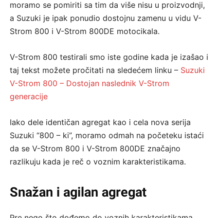
moramo se pomiriti sa tim da više nisu u proizvodnji,
a Suzuki je ipak ponudio dostojnu zamenu u vidu V-
Strom 800 i V-Strom 800DE motocikala.
V-Strom 800 testirali smo iste godine kada je izašao i
taj tekst možete pročitati na sledećem linku –
Suzuki
V-Strom 800 – Dostojan naslednik V-Strom
generacije
Iako dele identičan agregat kao i cela nova serija
Suzuki “800 – ki”, moramo odmah na početeku istaći
da se V-Strom 800 i V-Strom 800DE značajno
razlikuju kada je reč o voznim karakteristikama.
Snažan i agilan agregat
Pre nego što dođemo do voznih karakteristikama,