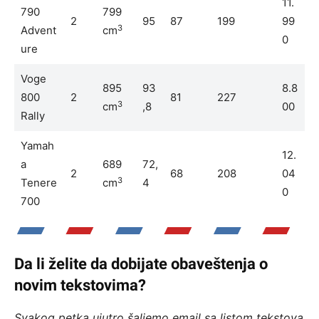
11.
790
799
2
95
87
199
99
3
Advent
cm
0
ure
Voge
895
93
8.8
800
2
81
227
3
cm
,8
00
Rally
Yamah
12.
a
689
72,
2
68
208
04
3
Tenere
cm
4
0
700
Da li želite da dobijate obaveštenja o
novim tekstovima?
Svakog petka ujutro šaljemo email sa listom tekstova