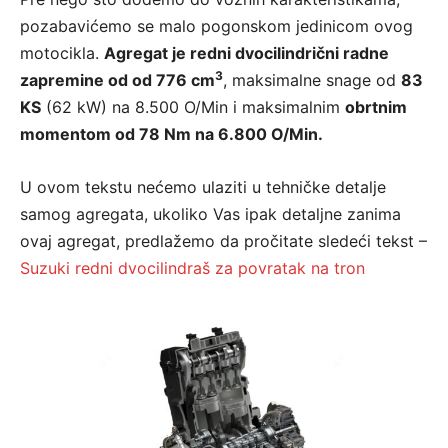
pozabavićemo se malo pogonskom jedinicom ovog
motocikla.
Agregat je redni dvocilindrični radne
3
zapremine od od 776 cm
, maksimalne snage od
83
KS
(62 kW) na 8.500 O/Min i maksimalnim
obrtnim
momentom od 78 Nm na 6.800 O/Min.
U ovom tekstu nećemo ulaziti u tehničke detalje
samog agregata, ukoliko Vas ipak detaljne zanima
ovaj agregat, predlažemo da pročitate sledeći tekst –
Suzuki redni dvocilindraš za povratak na tron