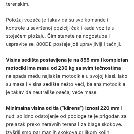
terenskim.
Položaj vozača je takav da su sve komande i
kontrole u savršenoj poziciji čak i kada vozite u
stojećem pložaju. Čim stanete na nogostupe i
uspravite se, 800DE postaje još upravljiviji i tačniji.
Visina sedišta postavljena je na 855 mm i kompletan
motocikl ima masu od 230 kg sa svim tečnostima
i
ne spada među najlakše motocikle u svojoj klasi. Iako
su masa i visina sedišta nešto veći, balans motocikla
je takav da neutrališe osećaj veće mase.
Minimalna visina od tla (“klirens”) iznosi 220 mm
i
nudi solidno odstojanje od podloge te je prigodan za
prelazak preko neravnih terena i za blage skokove.
Izvšrili smo par manjih skokova prilikom kojih