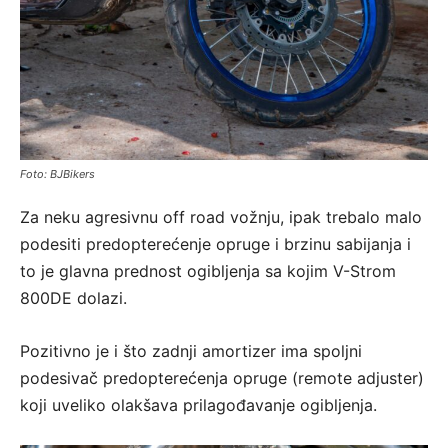
Foto: BJBikers
Za neku agresivnu off road vožnju, ipak trebalo malo
podesiti predopterećenje opruge i brzinu sabijanja i
to je glavna prednost ogibljenja sa kojim V-Strom
800DE dolazi.
Pozitivno je i što zadnji amortizer ima spoljni
podesivač predopterećenja opruge (remote adjuster)
koji uveliko olakšava prilagođavanje ogibljenja.