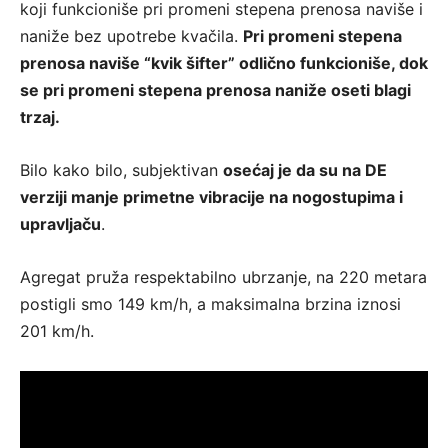
koji funkcioniše pri promeni stepena prenosa naviše i
naniže bez upotrebe kvačila.
Pri promeni stepena
prenosa naviše “kvik šifter” odlično funkcioniše, dok
se pri promeni stepena prenosa naniže oseti blagi
trzaj.
Bilo kako bilo, subjektivan
osećaj je da su na DE
verziji manje primetne vibracije na nogostupima i
upravljaču
.
Agregat pruža respektabilno ubrzanje, na 220 metara
postigli smo 149 km/h, a maksimalna brzina iznosi
201 km/h.