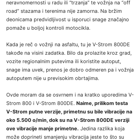
neravnomernosti u radu ili “trzanja” te vožnja na “off
road” stazama i terenima nije zamorna. Na bržim
deonicama predvidljivost u isporuci snage značajno
pomaže u boljoj kontroli motocikla.
Kada je reč o vožnji na asfaltu, tu je V-Strom 800DE
takođe na visini zadatka. Bilo da prolazite kroz grad,
vozite regionalnim putevima ili koristite autoput,
snage ima uvek, prenos je dobro odmeren pa i vožnja
autoputem nije u previsokim obrtajima.
Ovde moram da se osvrnem i na kratko uporedima V-
Strom 800 i V-Strom 800DE.
Naime, prilikom testa
V-Strom putne verzije, primetnu su bile vibracije na
oko 5.500 o/min, dok su na V-Strom 800DE verziji
ove vibracije manje primetne.
Jedina razlika koja
može doprineti smanjenju vibracija jeste to što su