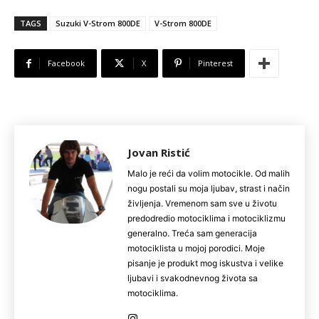
TAGS
Suzuki V-Strom 800DE
V-Strom 800DE
Facebook
X
Pinterest
Jovan Ristić
Malo je reći da volim motocikle. Od malih
nogu postali su moja ljubav, strast i način
življenja. Vremenom sam sve u životu
predodredio motociklima i motociklizmu
generalno. Treća sam generacija
motociklista u mojoj porodici. Moje
pisanje je produkt mog iskustva i velike
ljubavi i svakodnevnog života sa
motociklima.