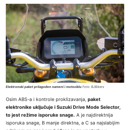
Elektronski paket prilagođen nameni i motociklu
Foto: BJBikers
Osim ABS-a i kontrole proklizavanja,
paket
elektronike uključuje i Suzuki Drive Mode Selector,
to jest režime isporuke snage.
A je najdirektnija
isporuka snage, B manje direktna, a C sa najslabijim