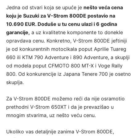
Jedna od stvari koja se upuće je
nešto veća cena
koju je Suzuki za V-Strom 800DE postavio na
10.690 EUR. Doduše u tu cenu ulazi i 6 godina
garancije,
a uz kvalitetne komponente to donekle
opravdava cenu. Konkretno, V-Strom 800DE jeftiniji
je od konkurentnih motocikala poput Aprilie Tuareg
660 ili KTM 790 Adventure i 890 Adventure, a skuplji
od modela poput CFMOTO 800 MT-X i Voge Rally
800. Od konkurencije iz Japana Tenere 700 je osetno
skuplja.
Za V-Strom 800DE možemo reći da nije osramotio
prethodni V-Strom 650XT i da je prevazišao u
mnogim stvarima, uz nešto veću cenu.
Ukoliko vas detaljnije zanima V-Strom 800DE,