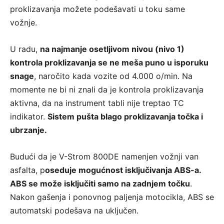
proklizavanja možete podešavati u toku same
vožnje.
U radu,
na najmanje osetljivom nivou (nivo 1)
kontrola proklizavanja se ne meša puno u isporuku
snage
, naročito kada vozite od 4.000 o/min. Na
momente ne bi ni znali da je kontrola proklizavanja
aktivna, da na instrument tabli nije treptao TC
indikator.
Sistem pušta blago proklizavanja točka i
ubrzanje.
Budući da je V-Strom 800DE namenjen vožnji van
asfalta, p
oseduje mogućnost isključivanja ABS-a.
ABS se može isključiti samo na zadnjem točku
.
Nakon gašenja i ponovnog paljenja motocikla, ABS se
automatski podešava na uključen.