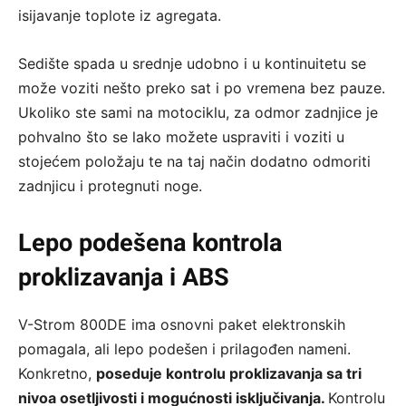
isijavanje toplote iz agregata.
Sedište spada u srednje udobno i u kontinuitetu se
može voziti nešto preko sat i po vremena bez pauze.
Ukoliko ste sami na motociklu, za odmor zadnjice je
pohvalno što se lako možete uspraviti i voziti u
stojećem položaju te na taj način dodatno odmoriti
zadnjicu i protegnuti noge.
Lepo podešena kontrola
proklizavanja i ABS
V-Strom 800DE ima osnovni paket elektronskih
pomagala, ali lepo podešen i prilagođen nameni.
Konkretno,
poseduje kontrolu proklizavanja sa tri
nivoa osetljivosti i mogućnosti isključivanja.
Kontrolu