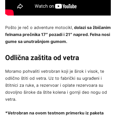
Pošto je reč o adventure motocikl,
dolazi sa žbičanim
felnama prečnika 17″ pozadi i 21″ napred. Felna nosi
gume sa unutrašnjom gumom.
Odlična zaštita od vetra
Moramo pohvaliti vetrobran koji je širok i visok, te
odlično štiti od vetra. Uz to fabrički su ugrađeni i
štitnici za ruke, a rezervoar i oplate rezervoara su
dovoljno široke da štite kolena i gornji deo nogu od
vetra.
*Vetrobran na ovom testnom primerku iz paketa