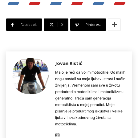
Facebook
X
Pinterest
Jovan Ristić
Malo je reći da volim motocikle. Od malih
nogu postali su moja ljubav, strast i način
življenja. Vremenom sam sve u životu
predodredio motociklima i motociklizmu
generalno. Treća sam generacija
motociklista u mojoj porodici. Moje
pisanje je produkt mog iskustva i velike
ljubavi i svakodnevnog života sa
motociklima.