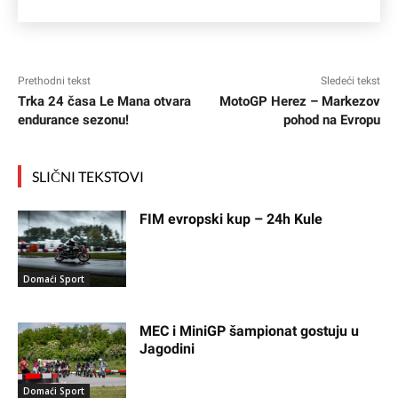
Prethodni tekst
Sledeći tekst
Trka 24 časa Le Mana otvara
MotoGP Herez – Markezov
endurance sezonu!
pohod na Evropu
SLIČNI TEKSTOVI
FIM evropski kup – 24h Kule
Domaći Sport
MEC i MiniGP šampionat gostuju u
Jagodini
Domaći Sport