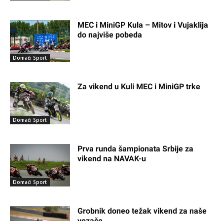
MEC i MiniGP Kula – Mitov i Vujaklija
do najviše pobeda
Domaći Sport
Za vikend u Kuli MEC i MiniGP trke
Domaći Sport
Prva runda šampionata Srbije za
vikend na NAVAK-u
Domaći Sport
Grobnik doneo težak vikend za naše
vozače