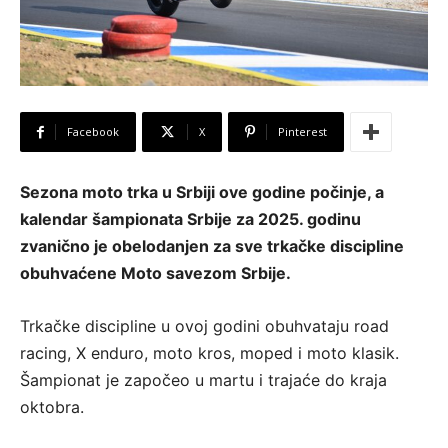
Facebook
X
Pinterest
Sezona moto trka u Srbiji ove godine počinje, a
kalendar šampionata Srbije za 2025. godinu
zvanično je obelodanjen za sve trkačke discipline
obuhvaćene Moto savezom Srbije.
Trkačke discipline u ovoj godini obuhvataju road
racing, X enduro, moto kros, moped i moto klasik.
Šampionat je započeo u martu i trajaće do kraja
oktobra.