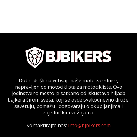
Dobrodošli na vebsajt naše moto zajednice,
napravljen od motociklista za motocikliste. Ovo
jedinstveno mesto je satkano od iskustava hiljada
bajkera širom sveta, koji se ovde svakodnevno druže,
savetuju, pomažu i dogovaraju o okupljanjima i
zajedničkim vožnjama.
Kontaktirajte nas:
info@bjbikers.com