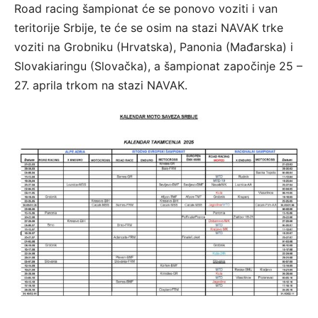
Road racing šampionat će se ponovo voziti i van
teritorije Srbije, te će se osim na stazi NAVAK trke
voziti na Grobniku (Hrvatska), Panonia (Mađarska) i
Slovakiaringu (Slovačka), a šampionat započinje 25 –
27. aprila trkom na stazi NAVAK.