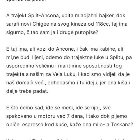
A trajekt Split-Ancona, upita mladjahni bajker, dok
sarafi novi Chigee na svog kineza od 118cc, taj ima
sigurno, čitao sam ja i druge putopise?
E taj ima, ali vozi do Ancone, i čak ima kabine, ali
mi,ne budi lijeni, odemo do trajektne luke u Splitu, pa
usporedimo veličinu i maritimne sposobnosti tog
trajekta s našim za Vela Luku, i kad smo vidjeli da je
naš domaći veći, odhebasmo i tu ideju, jer ona kiša i
dalje treba padat.
E što ćemo sad, ide se meni, ide se njoj, sve
spakovano u motoru već 7 dana, i tako dok pijemo
obični espresso kod kuće, kaže ona milo- a Toskana?