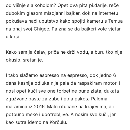
od višnje s alkoholom? Opet ova pita pi.darije, reče
dubokim glasom mladjahni bajker, dok na internetu
pokušava naći uputstvo kako spojiti kameru s Temua
na onaj svoj Chigee. Pa zna se da bajkeri vole vjetar
u kosi.
Kako sam ja ćelav, priča ne drži vodu, a buru tko nije
okusio, sretan je.
I tako slažemo espresso na espresso, dok jedno 6
dana kasnije odluka nije pala da raspakiram motor. I
nosi opet kući sve one torbetine pune zlata, dukata i
zgužvane paste za zube i pola paketa Paloma
maramica iz 2016. Malo ofucane na krajevima, ali
potpuno meke i upotrebljive. A nosim sve kuči, jer
kao sutra idemo na Korčulu.