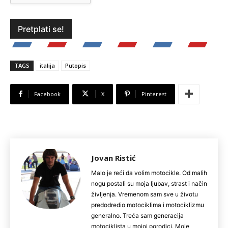
TAGS
italija
Putopis
Facebook
X
Pinterest
Jovan Ristić
Malo je reći da volim motocikle. Od malih
nogu postali su moja ljubav, strast i način
življenja. Vremenom sam sve u životu
predodredio motociklima i motociklizmu
generalno. Treća sam generacija
motociklista u mojoj porodici. Moje