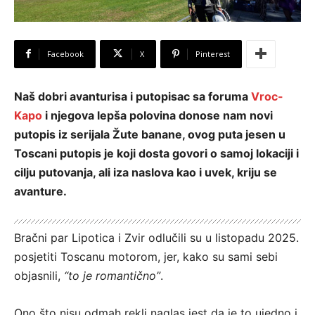
Facebook
X
Pinterest
Naš dobri avanturisa i putopisac sa foruma
Vroc-
Kapo
i njegova lepša polovina donose nam novi
putopis iz serijala Žute banane, ovog puta jesen u
Toscani putopis je koji dosta govori o samoj lokaciji i
cilju putovanja, ali iza naslova kao i uvek, kriju se
avanture.
Bračni par Lipotica i Zvir odlučili su u listopadu 2025.
posjetiti Toscanu motorom, jer, kako su sami sebi
objasnili,
“to je romantično”
.
Ono što nisu odmah rekli naglas jest da je to ujedno i