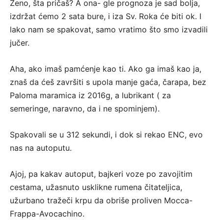
Ženo, šta pričaš? A ona- gle prognoza je sad bolja,
izdržat ćemo 2 sata bure, i iza Sv. Roka će biti ok. I
lako nam se spakovat, samo vratimo što smo izvadili
jučer.
Aha, ako imaš pamćenje kao ti. Ako ga imaš kao ja,
znaš da ćeš završiti s upola manje gaća, čarapa, bez
Paloma maramica iz 2016g, a lubrikant ( za
semeringe, naravno, da i ne spominjem).
Spakovali se u 312 sekundi, i dok si rekao ENC, evo
nas na autoputu.
Ajoj, pa kakav autoput, bajkeri voze po zavojitim
cestama, užasnuto usklikne rumena čitateljica,
užurbano tražeči krpu da obriše proliven Mocca-
Frappa-Avocachino.