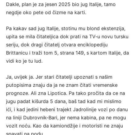
Dakle, plan je za jesen 2025 bio jug Italije, tamo
negdje oko pete od čizme na karti.
Pa kakav sad jug Italije, stotinu mu blond ekstenzija,
upita se mila čitateljica dok prati na TV-u novu tursku
seriju, dok dragi čitatelj otvara enciklopediju
Brittanicu i traži tom 5, strana 149, s kartom Italije, da
vidi ko je tu lud.
Ja, uvijek ja. Jer stari čitatelji upoznati s našim
putopisima znaju da ja ne znam čitati vremenske
prognoze. Ali zna Lipotica. Pa tako pročita da ce na
jugu padat kišurda 5 dana, baš tad kad mi mislimo
ići, i kad jedini hebeni trajekt Jadrolinije vozi po danu
na liniji Dubrovnik-Bari, jer nema kabina, pa ne mogu
vozit noću. Kao da kamiondžije i motoristi ne znaju
spavati na podu.