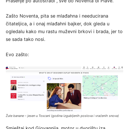
Prašenje po autostradi , sve do Noventa di Piave.
Zašto Noventa, pita se mlađahna i needucirana
čitateljica, a i onaj mlađahni bajker, dok gleda u
ogledalu kako mu rastu muževni brkovi i brada, jer to
se sada tako nosi.
Evo zašto:
Žute banane – jesen u Toscani (godina izgubljenih poslova i vraćenih snova)
Smještaj kod Giovannija, motor u dvorištu iza