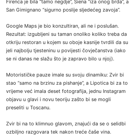
Firenca je bila “tamo negdje”, Siena “iza onog brda”, a
San Gimignano “sigurno poslije sljedećeg zavoja”.
Google Maps je bio konzultiran, ali ne i poslušan.
Rezultat: izgubljeni su taman onoliko koliko treba da
otkriju restoran u kojem su oboje kasnije tvrdili da su
jeli najbolju tjesteninu u povijesti čovječanstva (iako
se ni danas ne slažu što je zapravo bilo u njoj).
Motorističke pauze imale su svoju dinamiku: Zvir bi
stao “samo na brzinu za pishanje”, a Lipotica bi za to
vrijeme već imala deset fotografija, jednu Instagram
objavu u glavi i novu teoriju zašto bi se mogli
preseliti u Toscanu.
Zvir bi na to klimnuo glavom, znajući da se o selidbi
ozbiljno razgovara tek nakon treće čaše vina.