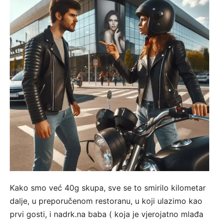
Kako smo već 40g skupa, sve se to smirilo kilometar
dalje, u preporučenom restoranu, u koji ulazimo kao
prvi gosti, i nadrk.na baba ( koja je vjerojatno mlađa