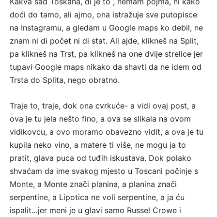
Kakva sad Toskana, di je to , nemam pojma, ni kako
doći do tamo, ali ajmo, ona istražuje sve putopisce
na Instagramu, a gledam u Google maps ko debil, ne
znam ni di počet ni di stat. Ali ajde, klikneš na Split,
pa klikneš na Trst, pa klikneš na one dvije strelice jer
tupavi Google maps nikako da shavti da ne idem od
Trsta do Splita, nego obratno.
Traje to, traje, dok ona cvrkuće- a vidi ovaj post, a
ova je tu jela nešto fino, a ova se slikala na ovom
vidikovcu, a ovo moramo obavezno vidit, a ova je tu
kupila neko vino, a matere ti više, ne mogu ja to
pratit, glava puca od tuđih iskustava. Dok polako
shvaćam da ime svakog mjesto u Toscani počinje s
Monte, a Monte znači planina, a planina znači
serpentine, a Lipotica ne voli serpentine, a ja ću
ispalit…jer meni je u glavi samo Russel Crowe i