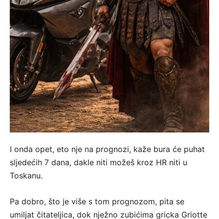
I onda opet, eto nje na prognozi, kaže bura će puhat
sljedećih 7 dana, dakle niti možeš kroz HR niti u
Toskanu.
Pa dobro, što je više s tom prognozom, pita se
umiljat čitateljica, dok nježno zubićima gricka Griotte