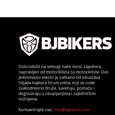
Dobrodošli na vebsajt naše moto zajednice,
napravljen od motociklista za motocikliste. Ovo
jedinstveno mesto je satkano od iskustava
hiljada bajkera širom sveta, koji se ovde
svakodnevno druže, savetuju, pomažu i
dogovaraju o okupljanjima i zajedničkim
vožnjama.
Kontaktirajte nas:
info@bjbikers.com