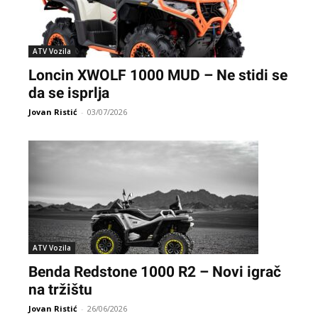
ATV Vozila
Loncin XWOLF 1000 MUD – Ne stidi se
da se isprlja
Jovan Ristić
-
03/07/2026
ATV Vozila
Benda Redstone 1000 R2 – Novi igrač
na tržištu
Jovan Ristić
-
26/06/2026