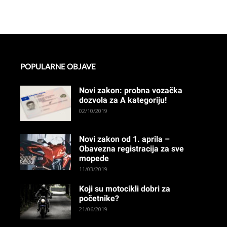
POPULARNE OBJAVE
Novi zakon: probna vozačka
dozvola za A kategoriju!
02/10/2019
Novi zakon od 1. aprila –
Obavezna registracija za sve
mopede
11/03/2019
Koji su motocikli dobri za
početnike?
21/06/2019