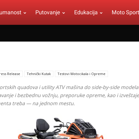
umanost
Putovanje
Edukacija
Moto Spor
ress Release
Tehnički Kutak
Testovi Motocikala i Opreme
tskih quadova i utility ATV mašina do side-by-side modela
avanje i bezbednu vožnju, preporuke opreme, kao i izveštaje
gmenta treba — na jednom mestu.