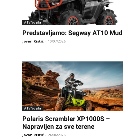
ATV Vozila
Predstavljamo: Segway AT10 Mud
Jovan Ristić
-
10/07/2026
ATV Vozila
Polaris Scrambler XP1000S –
Napravljen za sve terene
Jovan Ristić
-
26/06/2026