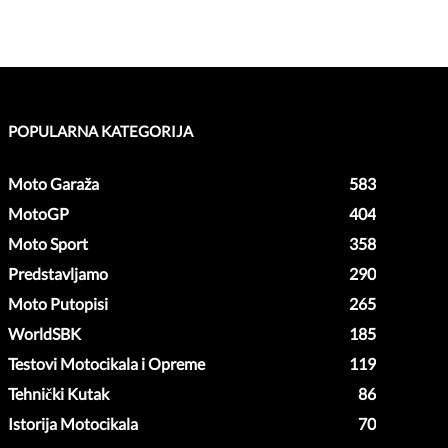
POPULARNA KATEGORIJA
Moto Garaža
583
MotoGP
404
Moto Sport
358
Predstavljamo
290
Moto Putopisi
265
WorldSBK
185
Testovi Motocikala i Opreme
119
Tehnički Kutak
86
Istorija Motocikala
70