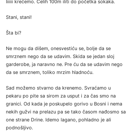
Iiiiii krećemo. Celih 100m iliti do početka sokaka.
Stani, stani!
Šta bi?
Ne mogu da dišem, onesvestiću se, bolje da se
smrznem nego da se udavim. Skida se jedan sloj
garderobe, ja naravno ne. Pre ću da se udavim nego
da se smrznem, toliko mrzim hladnoću.
Sad možemo stvarno da krenemo. Svraćamo u
pekaru po pite sa sirom za usput i za čas smo na
granici. Od kada je poskupelo gorivo u Bosni i nema
nekih gužvi na prelazu pa se tako časom nađosmo sa
one strane Drine. Idemo lagano, pohladno je ali
podnošljivo.