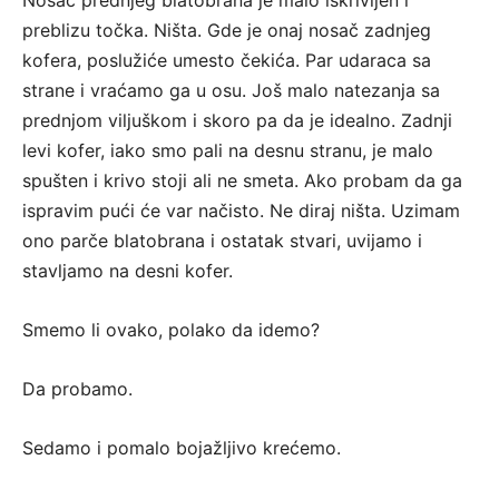
Nosač prednjeg blatobrana je malo iskrivljen i
preblizu točka. Ništa. Gde je onaj nosač zadnjeg
kofera, poslužiće umesto čekića. Par udaraca sa
strane i vraćamo ga u osu. Još malo natezanja sa
prednjom viljuškom i skoro pa da je idealno. Zadnji
levi kofer, iako smo pali na desnu stranu, je malo
spušten i krivo stoji ali ne smeta. Ako probam da ga
ispravim pući će var načisto. Ne diraj ništa. Uzimam
ono parče blatobrana i ostatak stvari, uvijamo i
stavljamo na desni kofer.
Smemo li ovako, polako da idemo?
Da probamo.
Sedamo i pomalo bojažljivo krećemo.