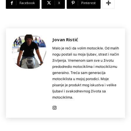
Facebook
X
Pinterest
Jovan Ristić
Malo je reći da volim motocikle. Od malih
nogu postali su moja ljubav, strast i način
življenja. Vremenom sam sve u životu
predodredio motociklima i motociklizmu
generalno. Treća sam generacija
motociklista u mojoj porodici. Moje
pisanje je produkt mog iskustva i velike
ljubavi i svakodnevnog života sa
motociklima.