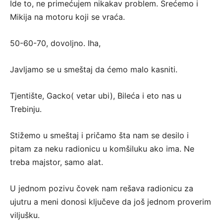
Ide to, ne primećujem nikakav problem. Srećemo i
Mikija na motoru koji se vraća.
50-60-70, dovoljno. Iha,
Javljamo se u smeštaj da ćemo malo kasniti.
Tjentište, Gacko( vetar ubi), Bileća i eto nas u
Trebinju.
Stižemo u smeštaj i pričamo šta nam se desilo i
pitam za neku radionicu u komšiluku ako ima. Ne
treba majstor, samo alat.
U jednom pozivu čovek nam rešava radionicu za
ujutru a meni donosi ključeve da još jednom proverim
viljušku.