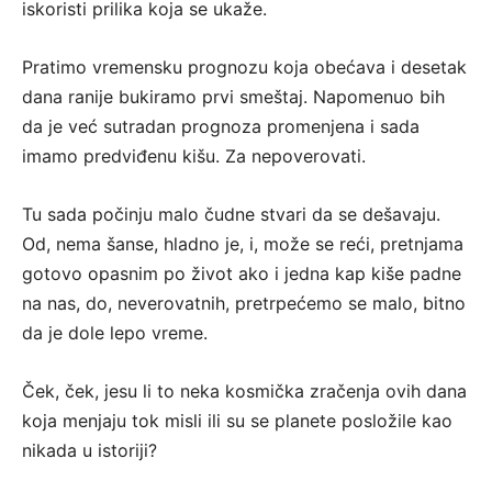
iskoristi prilika koja se ukaže.
Pratimo vremensku prognozu koja obećava i desetak
dana ranije bukiramo prvi smeštaj. Napomenuo bih
da je već sutradan prognoza promenjena i sada
imamo predviđenu kišu. Za nepoverovati.
Tu sada počinju malo čudne stvari da se dešavaju.
Od, nema šanse, hladno je, i, može se reći, pretnjama
gotovo opasnim po život ako i jedna kap kiše padne
na nas, do, neverovatnih, pretrpećemo se malo, bitno
da je dole lepo vreme.
Ček, ček, jesu li to neka kosmička zračenja ovih dana
koja menjaju tok misli ili su se planete posložile kao
nikada u istoriji?