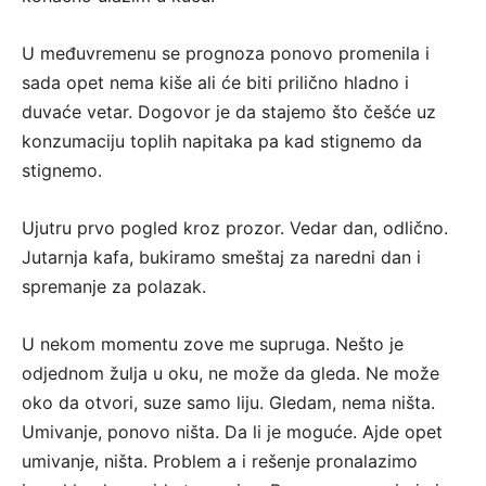
U međuvremenu se prognoza ponovo promenila i
sada opet nema kiše ali će biti prilično hladno i
duvaće vetar. Dogovor je da stajemo što češće uz
konzumaciju toplih napitaka pa kad stignemo da
stignemo.
Ujutru prvo pogled kroz prozor. Vedar dan, odlično.
Jutarnja kafa, bukiramo smeštaj za naredni dan i
spremanje za polazak.
U nekom momentu zove me supruga. Nešto je
odjednom žulja u oku, ne može da gleda. Ne može
oko da otvori, suze samo liju. Gledam, nema ništa.
Umivanje, ponovo ništa. Da li je moguće. Ajde opet
umivanje, ništa. Problem a i rešenje pronalazimo