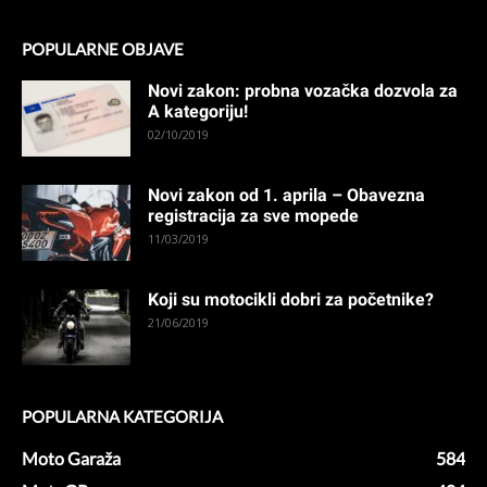
POPULARNE OBJAVE
Novi zakon: probna vozačka dozvola za
A kategoriju!
02/10/2019
Novi zakon od 1. aprila – Obavezna
registracija za sve mopede
11/03/2019
Koji su motocikli dobri za početnike?
21/06/2019
POPULARNA KATEGORIJA
Moto Garaža
584