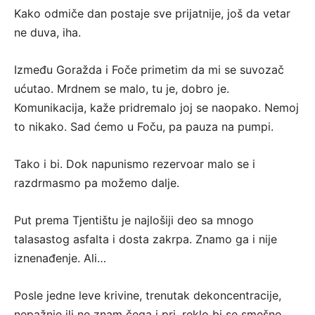
Kako odmiče dan postaje sve prijatnije, još da vetar
ne duva, iha.
Između Goražda i Foče primetim da mi se suvozač
ućutao. Mrdnem se malo, tu je, dobro je.
Komunikacija, kaže pridremalo joj se naopako. Nemoj
to nikako. Sad ćemo u Foču, pa pauza na pumpi.
Tako i bi. Dok napunismo rezervoar malo se i
razdrmasmo pa možemo dalje.
Put prema Tjentištu je najlošiji deo sa mnogo
talasastog asfalta i dosta zakrpa. Znamo ga i nije
iznenađenje. Ali…
Posle jedne leve krivine, trenutak dekoncentracije,
nepažnje ili ne znam čega i pri, reklo bi se smešno