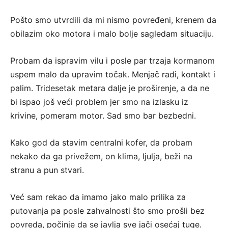
Pošto smo utvrdili da mi nismo povređeni, krenem da
obilazim oko motora i malo bolje sagledam situaciju.
Probam da ispravim vilu i posle par trzaja kormanom
uspem malo da upravim točak. Menjač radi, kontakt i
palim. Tridesetak metara dalje je proširenje, a da ne
bi ispao još veći problem jer smo na izlasku iz
krivine, pomeram motor. Sad smo bar bezbedni.
Kako god da stavim centralni kofer, da probam
nekako da ga privežem, on klima, ljulja, beži na
stranu a pun stvari.
Već sam rekao da imamo jako malo prilika za
putovanja pa posle zahvalnosti što smo prošli bez
povreda, počinje da se javlja sve jači osećaj tuge.