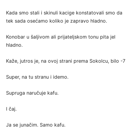
Kada smo stali i skinuli kacige konstatovali smo da
tek sada osećamo koliko je zapravo hladno.
Konobar u šaljivom ali prijateljskom tonu pita jel
hladno.
Kaže, jutros je, na ovoj strani prema Sokolcu, bilo -7
Super, na tu stranu i idemo.
Supruga naručuje kafu.
I čaj.
Ja se junačim. Samo kafu.