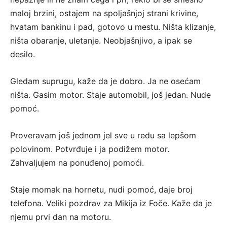
maloj brzini, ostajem na spoljašnjoj strani krivine,
hvatam bankinu i pad, gotovo u mestu. Ništa klizanje,
ništa obaranje, uletanje. Neobjašnjivo, a ipak se
desilo.
Gledam suprugu, kaže da je dobro. Ja ne osećam
ništa. Gasim motor. Staje automobil, još jedan. Nude
pomoć.
Proveravam još jednom jel sve u redu sa lepšom
polovinom. Potvrđuje i ja podižem motor.
Zahvaljujem na ponuđenoj pomoći.
Staje momak na hornetu, nudi pomoć, daje broj
telefona. Veliki pozdrav za Mikija iz Foče. Kaže da je
njemu prvi dan na motoru.