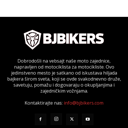
Dobrodošli na vebsajt naše moto zajednice,
napravljen od motociklista za motocikliste. Ovo
jedinstveno mesto je satkano od iskustava hiljada
bajkera širom sveta, koji se ovde svakodnevno druže,
savetuju, pomažu i dogovaraju o okupljanjima i
zajedničkim vožnjama.
Kontaktirajte nas:
info@bjbikers.com