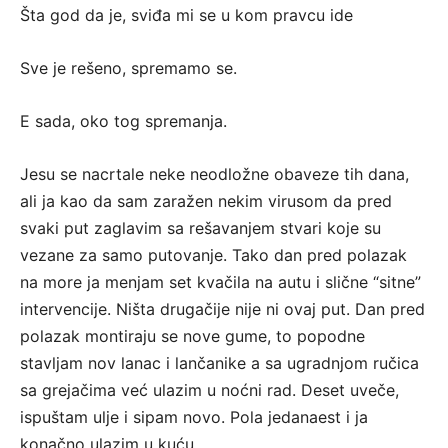
Šta god da je, sviđa mi se u kom pravcu ide
Sve je rešeno, spremamo se.
E sada, oko tog spremanja.
Jesu se nacrtale neke neodložne obaveze tih dana,
ali ja kao da sam zaražen nekim virusom da pred
svaki put zaglavim sa rešavanjem stvari koje su
vezane za samo putovanje. Tako dan pred polazak
na more ja menjam set kvačila na autu i slične “sitne”
intervencije. Ništa drugačije nije ni ovaj put. Dan pred
polazak montiraju se nove gume, to popodne
stavljam nov lanac i lančanike a sa ugradnjom ručica
sa grejačima već ulazim u noćni rad. Deset uveče,
ispuštam ulje i sipam novo. Pola jedanaest i ja
konačno ulazim u kuću.