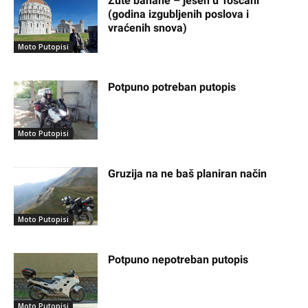
Žute banane – jesen u Toscani
(godina izgubljenih poslova i
vraćenih snova)
Moto Putopisi
Potpuno potreban putopis
Moto Putopisi
Gruzija na ne baš planiran način
Moto Putopisi
Potpuno nepotreban putopis
Moto Putopisi