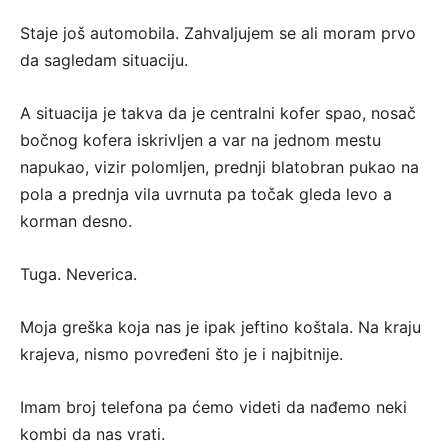
Staje još automobila. Zahvaljujem se ali moram prvo
da sagledam situaciju.
A situacija je takva da je centralni kofer spao, nosač
bočnog kofera iskrivljen a var na jednom mestu
napukao, vizir polomljen, prednji blatobran pukao na
pola a prednja vila uvrnuta pa točak gleda levo a
korman desno.
Tuga. Neverica.
Moja greška koja nas je ipak jeftino koštala. Na kraju
krajeva, nismo povređeni što je i najbitnije.
Imam broj telefona pa ćemo videti da nađemo neki
kombi da nas vrati.