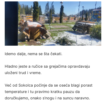
Idemo dalje, nema se šta čekati.
Hladno jeste a ručice sa grejačima opravdavaju
uloženi trud i vreme.
Već od Sokolca počinje da se oseća blagi porast
temperature i tu pravimo kratku pauzu da
doručkujemo, onako s’nogu i na suncu naravno.