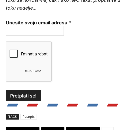
toku sa novostima, čak i ako neki tekst propustite u
toku nedelje…
Unesite svoju email adresu
*
TAGS
Putopis