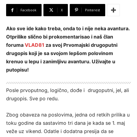
Facebook
X
Pinterest
Ako sve ide kako treba, onda to i nije neka avantura.
Otprilike slično bi prokomentarisao i naš član
foruma
VLAD81
za svoj Prvomajski drugoputni
drugopis koji je sa svojom lepšom polovinom
krenuo u lepu i zanimljivu avanturu. Uživajte u
putopisu!
Posle prvoputnog, logično, dođe i drugoputni, jel, ali
drugopis. Sve po redu.
Zbog obaveza na poslovima, jedna od retkih prilika u
toku godine da sastavimo tri dana je kada se 1. maj
veže uz vikend. Odatle i dodatna presija da se