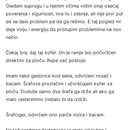
Gledam suprugu i u njenim očima vidim onaj osećaj
poverenja i sigurnosti, ima tu i zebnje, ali nije prvi put
da se desi problem pa da ga rešimo. E taj pogled mi
daje volju i energiju da pristupim problemima na nov
način.
Čekaj bre, daj taj kofer. On je ranije bio pričvršćen
direktno za ploču. Rupe već postoje.
Imam neke gedorice kod sebe, odvrćem nosač i
bacam. Šrafove provlačim i učvršćujem kofer za
ploču. Doduše samo dva šrafa ga drže ali ako ga
malo rasteretimo trebalo bi da izdrži.
Šrafciger, odvrćem ono parče vizira i bacam.