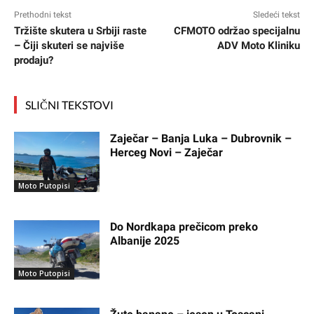
Prethodni tekst
Sledeći tekst
Tržište skutera u Srbiji raste
CFMOTO održao specijalnu
– Čiji skuteri se najviše
ADV Moto Kliniku
prodaju?
SLIČNI TEKSTOVI
Zaječar – Banja Luka – Dubrovnik –
Herceg Novi – Zaječar
Moto Putopisi
Do Nordkapa prečicom preko
Albanije 2025
Moto Putopisi