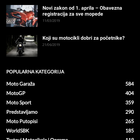
Novi zakon od 1. aprila – Obavezna
registracija za sve mopede
11/03/2019
Koji su motocikli dobri za početnike?
21/06/2019
POPULARNA KATEGORIJA
Moto Garaža
584
MotoGP
404
Moto Sport
359
Predstavljamo
290
Moto Putopisi
265
WorldSBK
185
Testovi Motocikala i Opreme
119