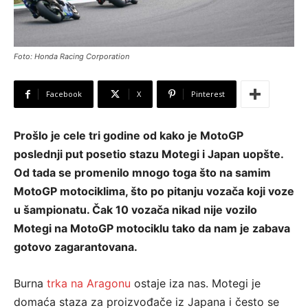
Foto: Honda Racing Corporation
Facebook
X
Pinterest
Prošlo je cele tri godine od kako je MotoGP
poslednji put posetio stazu Motegi i Japan uopšte.
Od tada se promenilo mnogo toga što na samim
MotoGP motociklima, što po pitanju vozača koji voze
u šampionatu. Čak 10 vozača nikad nije vozilo
Motegi na MotoGP motociklu tako da nam je zabava
gotovo zagarantovana.
Burna
trka na Aragonu
ostaje iza nas. Motegi je
domaća staza za proizvođače iz Japana i često se