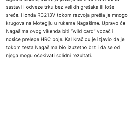
sastavi i odveze trku bez velikih grešaka ili loše
sreće. Honda RC213V tokom razvoja prešla je mnogo
krugova na Motegiju u rukama Nagašime. Upravo će
Nagašima ovog vikenda biti “wild card” vozač i
nosiće prelepe HRC boje. Kal Kračlou je izjavio da je
tokom testa Nagašima bio izuzetno brz i da se od
njega mogu očekivati solidni rezultati.