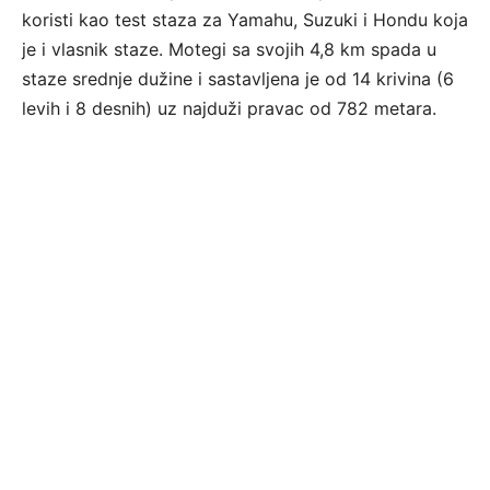
koristi kao test staza za Yamahu, Suzuki i Hondu koja
je i vlasnik staze. Motegi sa svojih 4,8 km spada u
staze srednje dužine i sastavljena je od 14 krivina (6
levih i 8 desnih) uz najduži pravac od 782 metara.