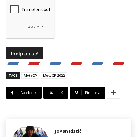
TAGS
MotoGP
MotoGP 2022
Facebook
X
Pinterest
Jovan Ristić