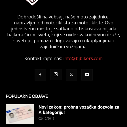
Dobrodošli na vebsajt naše moto zajednice,
napravljen od motociklista za motocikliste. Ovo
jedinstveno mesto je satkano od iskustava hiljada
bajkera širom sveta, koji se ovde svakodnevno druže,
savetuju, pomažu i dogovaraju o okupljanjima i
zajedničkim vožnjama.
Kontaktirajte nas:
info@bjbikers.com
POPULARNE OBJAVE
Novi zakon: probna vozačka dozvola za
A kategoriju!
02/10/2019