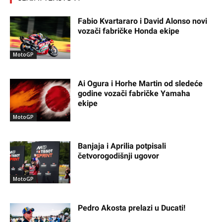
Fabio Kvartararo i David Alonso novi
vozači fabričke Honda ekipe
MotoGP
Ai Ogura i Horhe Martin od sledeće
godine vozači fabričke Yamaha
ekipe
MotoGP
Banjaja i Aprilia potpisali
četvorogodišnji ugovor
MotoGP
Pedro Akosta prelazi u Ducati!