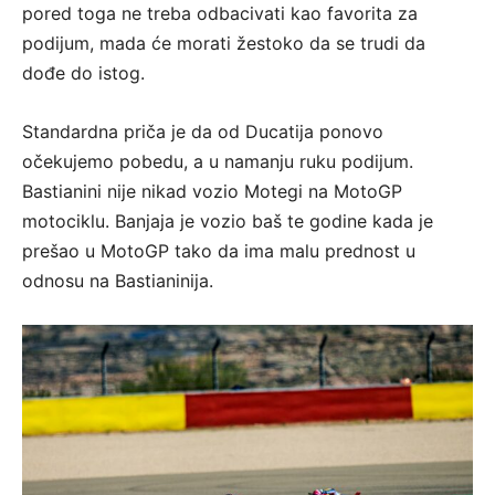
pored toga ne treba odbacivati kao favorita za
podijum, mada će morati žestoko da se trudi da
dođe do istog.
Standardna priča je da od Ducatija ponovo
očekujemo pobedu, a u namanju ruku podijum.
Bastianini nije nikad vozio Motegi na MotoGP
motociklu. Banjaja je vozio baš te godine kada je
prešao u MotoGP tako da ima malu prednost u
odnosu na Bastianinija.