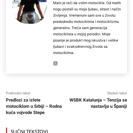
Malo je reći da volim motocikle. Od malih
nogu postali su moja ljubav, strast i način
življenja. Vremenom sam sve u životu
predodredio motociklima i motociklizmu
generalno. Treća sam generacija
motociklista u mojoj porodici. Moje
pisanje je produkt mog iskustva i velike
ljubavi i svakodnevnog života sa
motociklima.
Prethodni tekst
Sledeći tekst
Predlozi za izlete
WSBK Katalunja – Tenzija se
motociklom u Srbiji – Rodna
nastavlja u Španiji
kuća vojvode Stepe
SLIČNI TEKSTOVI