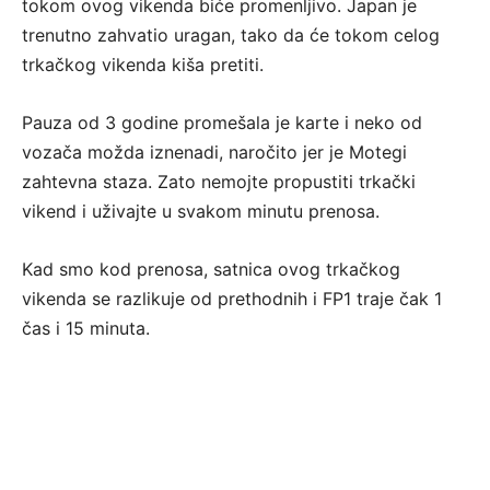
tokom ovog vikenda biće promenljivo. Japan je
trenutno zahvatio uragan, tako da će tokom celog
trkačkog vikenda kiša pretiti.
Pauza od 3 godine promešala je karte i neko od
vozača možda iznenadi, naročito jer je Motegi
zahtevna staza. Zato nemojte propustiti trkački
vikend i uživajte u svakom minutu prenosa.
Kad smo kod prenosa, satnica ovog trkačkog
vikenda se razlikuje od prethodnih i FP1 traje čak 1
čas i 15 minuta.