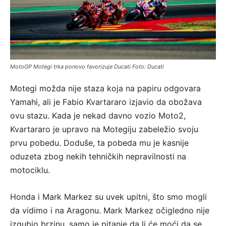
MotoGP Motegi trka ponovo favorizuje Ducati Foto: Ducati
Motegi možda nije staza koja na papiru odgovara
Yamahi, ali je Fabio Kvartararo izjavio da obožava
ovu stazu. Kada je nekad davno vozio Moto2,
Kvartararo je upravo na Motegiju zabeležio svoju
prvu pobedu. Doduše, ta pobeda mu je kasnije
oduzeta zbog nekih tehničkih nepravilnosti na
motociklu.
Honda i Mark Markez su uvek upitni, što smo mogli
da vidimo i na Aragonu. Mark Markez očigledno nije
izgubio brzinu, samo je pitanje da li će moći da se