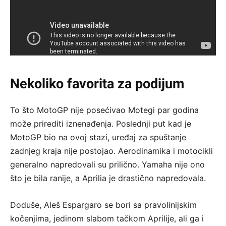
Nekoliko favorita za podijum
To što MotoGP nije posećivao Motegi par godina
može prirediti iznenađenja. Poslednji put kad je
MotoGP bio na ovoj stazi, uređaj za spuštanje
zadnjeg kraja nije postojao. Aerodinamika i motocikli
generalno napredovali su prilično. Yamaha nije ono
što je bila ranije, a Aprilia je drastično napredovala.
Doduše, Aleš Espargaro se bori sa pravolinijskim
kočenjima, jedinom slabom tačkom Aprilije, ali ga i