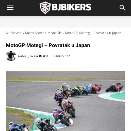
Naslovna
Moto Sport
MotoGP
MotoGP Motegi - Povratak u Japan
MotoGP Motegi – Povratak u Japan
-
Autor:
Jovan Ristić
23/09/2022