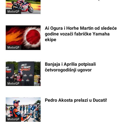
MotoGP
Ai Ogura i Horhe Martin od sledeće
godine vozači fabričke Yamaha
ekipe
MotoGP
Banjaja i Aprilia potpisali
četvorogodišnji ugovor
MotoGP
Pedro Akosta prelazi u Ducati!
MotoGP