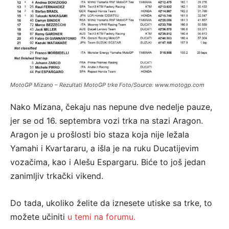
MotoGP Mizano – Rezultati MotoGP trke Foto/Source: www.motogp.com
Nako Mizana, čekaju nas nepune dve nedelje pauze,
jer se od 16. septembra vozi trka na stazi Aragon.
Aragon je u prošlosti bio staza koja nije ležala
Yamahi i Kvartararu, a išla je na ruku Ducatijevim
vozačima, kao i Alešu Espargaru. Biće to još jedan
zanimljiv trkački vikend.
Do tada, ukoliko želite da iznesete utiske sa trke, to
možete učiniti
u temi na forumu.