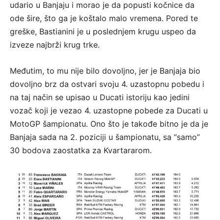
udario u Banjaju i morao je da popusti kočnice da
ode šire, što ga je koštalo malo vremena. Pored te
greške, Bastianini je u poslednjem krugu uspeo da
izveze najbrži krug trke.
Međutim, to mu nije bilo dovoljno, jer je Banjaja bio
dovoljno brz da ostvari svoju 4. uzastopnu pobedu i
na taj način se upisao u Ducati istoriju kao jedini
vozač koji je vezao 4. uzastopne pobede za Ducati u
MotoGP šampionatu. Ono što je takođe bitno je da je
Banjaja sada na 2. poziciji u šampionatu, sa “samo”
30 bodova zaostatka za Kvartararom.