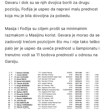
Gevaru i dok su se njih dvojica borili za drugu
poziciju, Fođija je uspeo da napravi malu prednost
koja mu je bila dovoljna za pobedu.
Masija i Fođija su ciljem prošli sa minimalnim
razmakom u Masijinu korist. Gevara je morao da se
zadovolji trećom pozicijom što mu i nije tako teško
palo jer je uspeo da uveća prednost u šampionatu i
trenutno vodi sa 11 bodova prednosti u odnosu na
Garsiju.