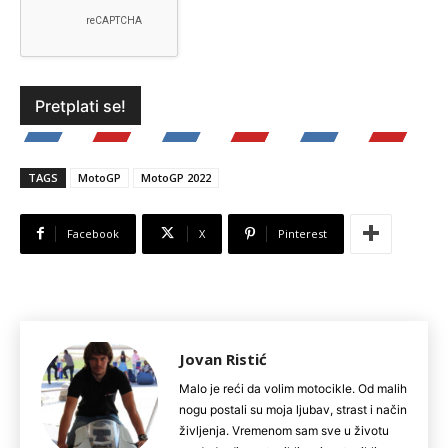
TAGS
MotoGP
MotoGP 2022
Facebook
X
Pinterest
Jovan Ristić
Malo je reći da volim motocikle. Od malih
nogu postali su moja ljubav, strast i način
življenja. Vremenom sam sve u životu