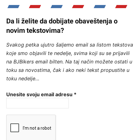
Da li želite da dobijate obaveštenja o
novim tekstovima?
Svakog petka ujutro šaljemo email sa listom tekstova
koje smo objavili te nedelje, svima koji su se prijavili
na BJBikers email bilten.
Na taj način možete ostati u
toku sa novostima, čak i ako neki tekst propustite u
toku nedelje…
Unesite svoju email adresu
*