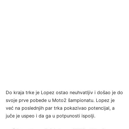
Do kraja trke je Lopez ostao neuhvatljiv i došao je do
svoje prve pobede u Moto2 šampionatu. Lopez je
već na poslednjih par trka pokazivao potencijal, a
juče je uspeo i da ga u potpunosti ispolji.