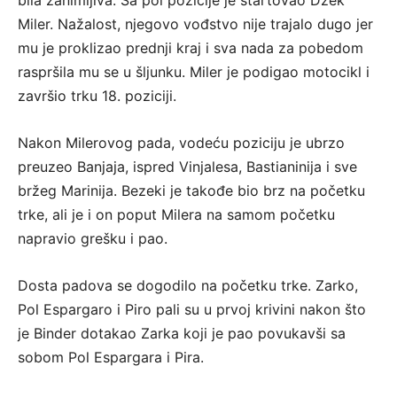
bila zanimljiva. Sa pol pozicije je startovao Džek
Miler. Nažalost, njegovo vođstvo nije trajalo dugo jer
mu je proklizao prednji kraj i sva nada za pobedom
raspršila mu se u šljunku. Miler je podigao motocikl i
završio trku 18. poziciji.
Nakon Milerovog pada, vodeću poziciju je ubrzo
preuzeo Banjaja, ispred Vinjalesa, Bastianinija i sve
bržeg Marinija. Bezeki je takođe bio brz na početku
trke, ali je i on poput Milera na samom početku
napravio grešku i pao.
Dosta padova se dogodilo na početku trke. Zarko,
Pol Espargaro i Piro pali su u prvoj krivini nakon što
je Binder dotakao Zarka koji je pao povukavši sa
sobom Pol Espargara i Pira.