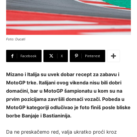
Foto: Ducati
Facebook
X
Pinterest
Mizano i Italija su uvek dobar recept za zabavu i
MotoGP trke. Italijani ovog vikenda nisu bili dobri
domaćini, bar u MotoGP šampionatu u kom su na
prvim pozicijama završili domaći vozači. Pobeda u
MotoGP kategoriji odlučivao je foto finiš posle bliske
borbe Banjaje i Bastianinija.
Da ne preskačemo red, valja ukratko proći kroz