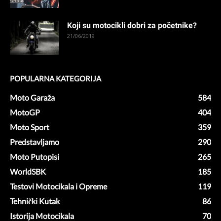
Koji su motocikli dobri za početnike?
21/06/2019
POPULARNA KATEGORIJA
Moto Garaža
584
MotoGP
404
Moto Sport
359
Predstavljamo
290
Moto Putopisi
265
WorldSBK
185
Testovi Motocikala i Opreme
119
Tehnički Kutak
86
Istorija Motocikala
70