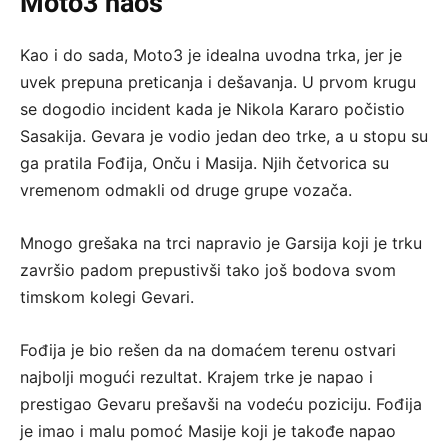
Moto3 haos
Kao i do sada, Moto3 je idealna uvodna trka, jer je
uvek prepuna preticanja i dešavanja. U prvom krugu
se dogodio incident kada je Nikola Kararo počistio
Sasakija. Gevara je vodio jedan deo trke, a u stopu su
ga pratila Fođija, Onču i Masija. Njih četvorica su
vremenom odmakli od druge grupe vozača.
Mnogo grešaka na trci napravio je Garsija koji je trku
završio padom prepustivši tako još bodova svom
timskom kolegi Gevari.
Fođija je bio rešen da na domaćem terenu ostvari
najbolji mogući rezultat. Krajem trke je napao i
prestigao Gevaru prešavši na vodeću poziciju. Fođija
je imao i malu pomoć Masije koji je takođe napao