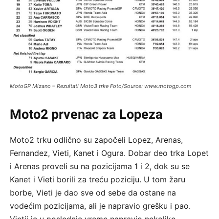
MotoGP Mizano – Rezultati Moto3 trke Foto/Source: www.motogp.com
Moto2 prvenac za Lopeza
Moto2 trku odlično su započeli Lopez, Arenas,
Fernandez, Vieti, Kanet i Ogura. Dobar deo trka Lopet
i Arenas proveli su na pozicijama 1 i 2, dok su se
Kanet i Vieti borili za treću poziciju. U tom žaru
borbe, Vieti je dao sve od sebe da ostane na
vodećim pozicijama, ali je napravio grešku i pao.
Vietij je u poslednje vreme napravio nekoliko