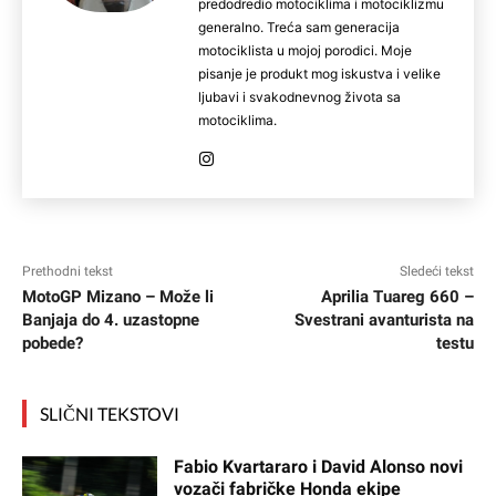
predodredio motociklima i motociklizmu
generalno. Treća sam generacija
motociklista u mojoj porodici. Moje
pisanje je produkt mog iskustva i velike
ljubavi i svakodnevnog života sa
motociklima.
Prethodni tekst
Sledeći tekst
MotoGP Mizano – Može li
Aprilia Tuareg 660 –
Banjaja do 4. uzastopne
Svestrani avanturista na
pobede?
testu
SLIČNI TEKSTOVI
Fabio Kvartararo i David Alonso novi
vozači fabričke Honda ekipe