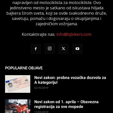
napravljen od motociklista za motocikliste. Ovo
jedinstveno mesto je satkano od iskustava hiljada
bajkera širom sveta, koji se ovde svakodnevno druže,
savetuju, pomažu i dogovaraju o okupljanjima i
zajedničkim vožnjama.
Kontaktirajte nas:
info@bjbikers.com
POPULARNE OBJAVE
Novi zakon: probna vozačka dozvola za
A kategoriju!
02/10/2019
Novi zakon od 1. aprila – Obavezna
registracija za sve mopede
11/03/2019