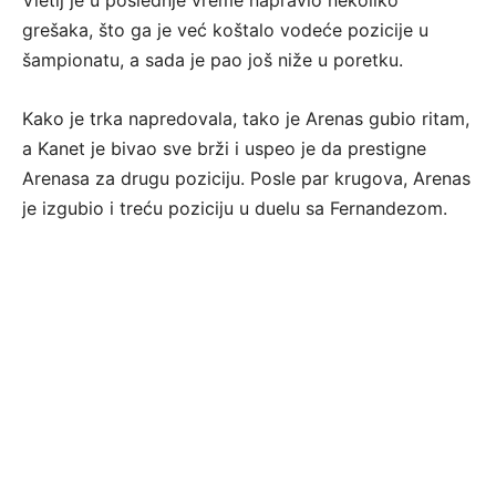
grešaka, što ga je već koštalo vodeće pozicije u
šampionatu, a sada je pao još niže u poretku.
Kako je trka napredovala, tako je Arenas gubio ritam,
a Kanet je bivao sve brži i uspeo je da prestigne
Arenasa za drugu poziciju. Posle par krugova, Arenas
je izgubio i treću poziciju u duelu sa Fernandezom.