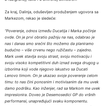
Za kraj, Dalinja, oduševljen produženjem ugovora sa
Markezom, rekao je sledeće:
“Poverenje, odnos između Ducatija i Marka počinje
ovde. On je prvi obratio pažnju na nas, odabrao je
nas i danas smo srećni što možemo da planiramo
budućno – više crvenu nego ružičastu – zajedno.
Mark uvek stavlja svoju strast, svoju motivaciju i
svoju visoko kompetitivni duh iznad svega drugog u
izborima koji vode njegovo iskustvo sa Ducati
Lenovo timom. On je ukazao svoje poverenje celom
timu: to nas čini ponosnim i motivisanim da mu uvek
damo podršku. Kao inženjer, rad sa Markom me uvek
impresionira. Doveo je Desemosedici GP do vršnih
performansi, unapređujući svaku komponentu.