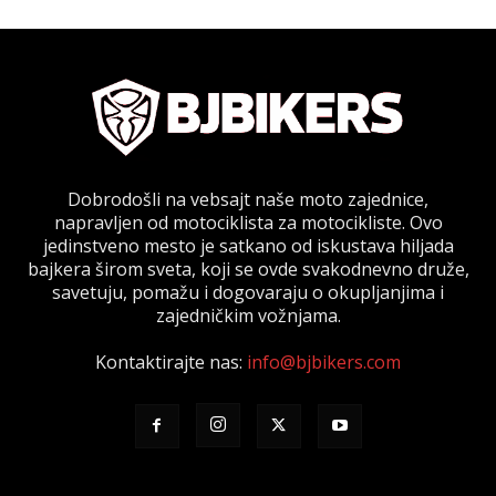
Dobrodošli na vebsajt naše moto zajednice,
napravljen od motociklista za motocikliste. Ovo
jedinstveno mesto je satkano od iskustava hiljada
bajkera širom sveta, koji se ovde svakodnevno druže,
savetuju, pomažu i dogovaraju o okupljanjima i
zajedničkim vožnjama.
Kontaktirajte nas:
info@bjbikers.com