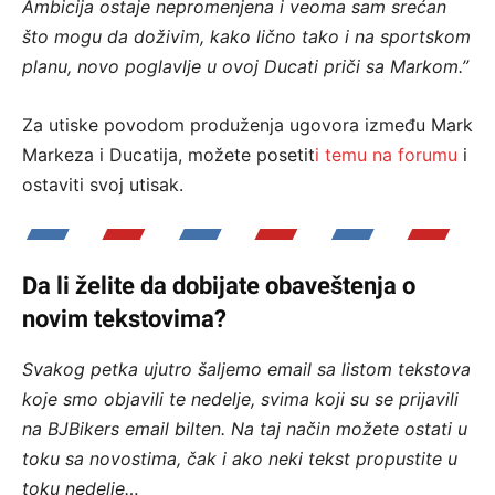
Ambicija ostaje nepromenjena i veoma sam srećan
što mogu da doživim, kako lično tako i na sportskom
planu, novo poglavlje u ovoj Ducati priči sa Markom.”
Za utiske povodom produženja ugovora između Mark
Markeza i Ducatija, možete posetit
i temu na forumu
i
ostaviti svoj utisak.
Da li želite da dobijate obaveštenja o
novim tekstovima?
Svakog petka ujutro šaljemo email sa listom tekstova
koje smo objavili te nedelje, svima koji su se prijavili
na BJBikers email bilten.
Na taj način možete ostati u
toku sa novostima, čak i ako neki tekst propustite u
toku nedelje…