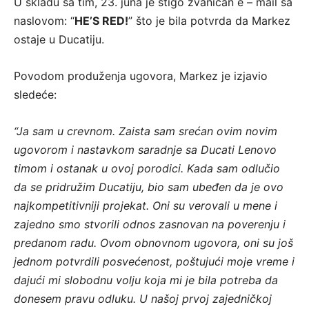
U skladu sa tim, 23. juna je stigo zvaničan e – mail sa
naslovom: “
HE’S RED!
” što je bila potvrda da Markez
ostaje u Ducatiju.
Povodom produženja ugovora, Markez je izjavio
sledeće:
“Ja sam u crevnom. Zaista sam srećan ovim novim
ugovorom i nastavkom saradnje sa Ducati Lenovo
timom i ostanak u ovoj porodici. Kada sam odlučio
da se pridružim Ducatiju, bio sam ubeđen da je ovo
najkompetitivniji projekat. Oni su verovali u mene i
zajedno smo stvorili odnos zasnovan na poverenju i
predanom radu. Ovom obnovnom ugovora, oni su još
jednom potvrdili posvećenost, poštujući moje vreme i
dajući mi slobodnu volju koja mi je bila potreba da
donesem pravu odluku. U našoj prvoj zajedničkoj