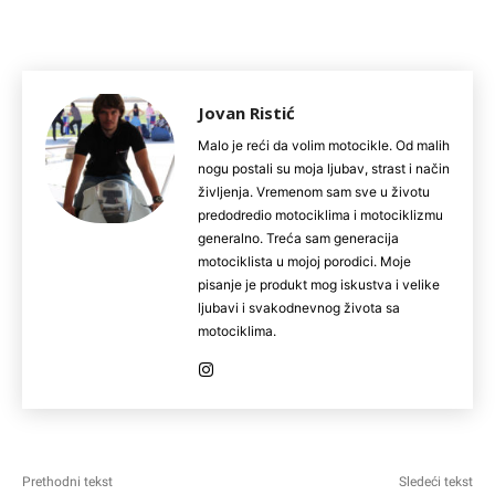
Jovan Ristić
Malo je reći da volim motocikle. Od malih
nogu postali su moja ljubav, strast i način
življenja. Vremenom sam sve u životu
predodredio motociklima i motociklizmu
generalno. Treća sam generacija
motociklista u mojoj porodici. Moje
pisanje je produkt mog iskustva i velike
ljubavi i svakodnevnog života sa
motociklima.
Prethodni tekst
Sledeći tekst