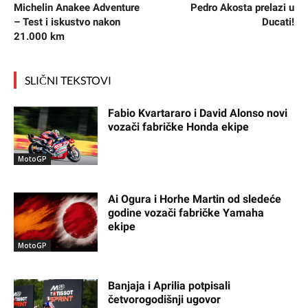
Michelin Anakee Adventure
Pedro Akosta prelazi u
– Test i iskustvo nakon
Ducati!
21.000 km
SLIČNI TEKSTOVI
Fabio Kvartararo i David Alonso novi
vozači fabričke Honda ekipe
MotoGP
Ai Ogura i Horhe Martin od sledeće
godine vozači fabričke Yamaha
ekipe
MotoGP
Banjaja i Aprilia potpisali
četvorogodišnji ugovor