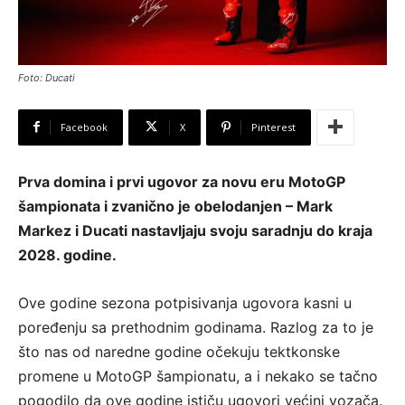
Foto: Ducati
Facebook
X
Pinterest
Prva domina i prvi ugovor za novu eru MotoGP
šampionata i zvanično je obelodanjen – Mark
Markez i Ducati nastavljaju svoju saradnju do kraja
2028. godine.
Ove godine sezona potpisivanja ugovora kasni u
poređenju sa prethodnim godinama. Razlog za to je
što nas od naredne godine očekuju tektkonske
promene u MotoGP šampionatu, a i nekako se tačno
pogodilo da ove godine ističu ugovori većini vozača.