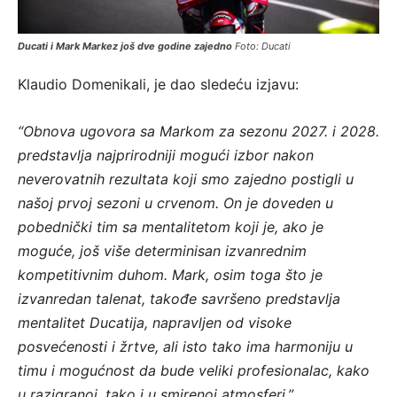
Ducati i Mark Markez još dve godine zajedno
Foto: Ducati
Klaudio Domenikali, je dao sledeću izjavu:
“Obnova ugovora sa Markom za sezonu 2027. i 2028.
predstavlja najprirodniji mogući izbor nakon
neverovatnih rezultata koji smo zajedno postigli u
našoj prvoj sezoni u crvenom. On je doveden u
pobednički tim sa mentalitetom koji je, ako je
moguće, još više determinisan izvanrednim
kompetitivnim duhom. Mark, osim toga što je
izvanredan talenat, takođe savršeno predstavlja
mentalitet Ducatija, napravljen od visoke
posvećenosti i žrtve, ali isto tako ima harmoniju u
timu i mogućnost da bude veliki profesionalac, kako
u razigranoj, tako i u smirenoj atmosferi.”