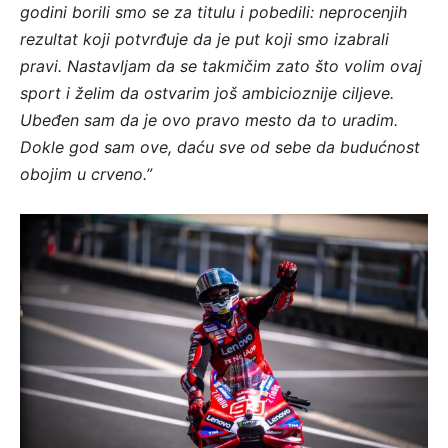
godini borili smo se za titulu i pobedili: neprocenjih
rezultat koji potvrđuje da je put koji smo izabrali
pravi. Nastavljam da se takmičim zato što volim ovaj
sport i želim da ostvarim još ambicioznije ciljeve.
Ubeđen sam da je ovo pravo mesto da to uradim.
Dokle god sam ove, daću sve od sebe da budućnost
obojim u crveno.”