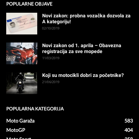
POPULARNE OBJAVE
Novi zakon: probna vozačka dozvola za
A kategoriju!
02/10/2019
Novi zakon od 1. aprila – Obavezna
registracija za sve mopede
11/03/2019
Koji su motocikli dobri za početnike?
21/06/2019
POPULARNA KATEGORIJA
Moto Garaža
583
MotoGP
404