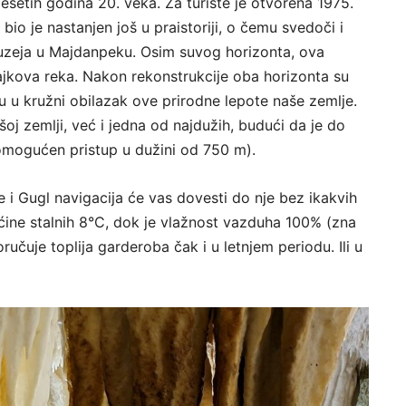
desetih godina 20. veka. Za turiste je otvorena 1975.
io je nastanjen još u praistoriji, o čemu svedoči i
Muzeja u Majdanpeku. Osim suvog horizonta, ova
Rajkova reka. Nakon rekonstrukcije oba horizonta su
 u kružni obilazak ove prirodne lepote naše zemlje.
oj zemlji, već i jedna od najdužih, budući da je do
 omogućen pristup u dužini od 750 m).
 i Gugl navigacija će vas dovesti do nje bez ikakvih
ćine stalnih 8°C, dok je vlažnost vazduha 100% (zna
učuje toplija garderoba čak i u letnjem periodu. Ili u