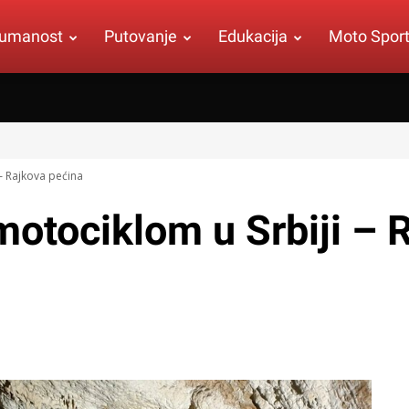
umanost
Putovanje
Edukacija
Moto Spor
 – Rajkova pećina
 motociklom u Srbiji – 