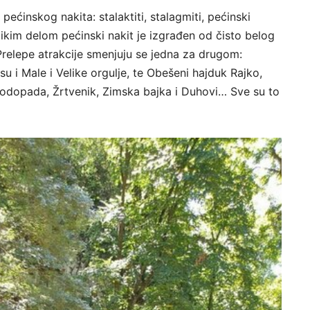
ećinskog nakita: stalaktiti, stalagmiti, pećinski
likim delom pećinski nakit je izgrađen od čisto belog
 Prelepe atrakcije smenjuju se jedna za drugom:
 i Male i Velike orgulje, te Obešeni hajduk Rajko,
 vodopada, Žrtvenik, Zimska bajka i Duhovi… Sve su to