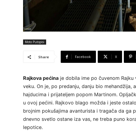
Moto Putopisi
Facebook
X
Share
Rajkova pećina
je dobila ime po čuvenom Rajku vo
veku. On je, po predanju, danju bio mehandžija, 
hajducima i prijateljem popom Martinom. Opljačk
u ovoj pećini. Rajkovo blago možda i jeste ostal
brojnim pokušajima avanturista i tragača da ga p
dnevno svetlo ostane iza vas, ne treba puno kor
lepotice.