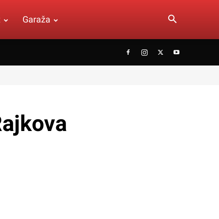
t
Garaža
Rajkova