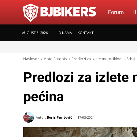
BJBikers.com
Forum
H
AUGUST 8, 2026
O NAMA
KONTAKT
Naslovna
Moto Putopisi
Predlozi za izlete motociklom u Srbiji
Predlozi za izlete
pećina
-
Autor:
Boris Pantović
17/05/2024