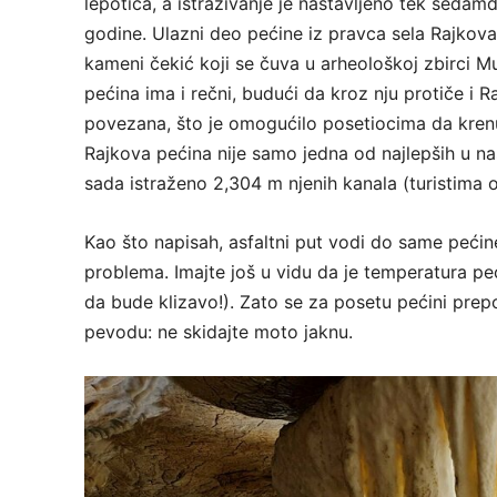
lepotica, a istraživanje je nastavljeno tek sedam
godine. Ulazni deo pećine iz pravca sela Rajkova b
kameni čekić koji se čuva u arheološkoj zbirci 
pećina ima i rečni, budući da kroz nju protiče i 
povezana, što je omogućilo posetiocima da krenu
Rajkova pećina nije samo jedna od najlepših u naš
sada istraženo 2,304 m njenih kanala (turistima
Kao što napisah, asfaltni put vodi do same pećine
problema. Imajte još u vidu da je temperatura pe
da bude klizavo!). Zato se za posetu pećini prepor
pevodu: ne skidajte moto jaknu.