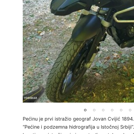
Pećinu je prvi istražio geograf Jovan Cvijić 1894
“Pećine i podzemna hidrografija u Istočnoj Srbij