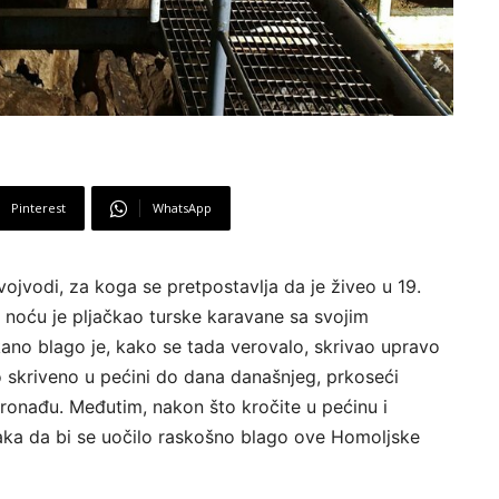
Pinterest
WhatsApp
jvodi, za koga se pretpostavlja da je živeo u 19.
a noću je pljačkao turske karavane sa svojim
ano blago je, kako se tada verovalo, skrivao upravo
o skriveno u pećini do dana današnjeg, prkoseći
ronađu. Međutim, nakon što kročite u pećinu i
aka da bi se uočilo raskošno blago ove Homoljske