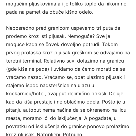
mogućim pljuskovima ali je toliko toplo da nikom ne
pada na pamet da obuče kišno odelo.
Neposredno pred granicom uspevamo tri puta da
prođemo kroz isti pljusak. Nemoguće? Sve je
moguće kada se čovek dovoljno potrudi. Tokom
prvog prolaska kroz pljusak greškom se odvajamo na
teretni terminal. Relativno suvi dolazimo na granicu
(gde kiša ne pada) i uviđamo da ćemo morati da se
vraćamo nazad. Vraćamo se, opet ulazimo pljusak i
stajemo ispod nadsteršnice na ulazu u
kockarnicu/hotel, ovaj put delimično pokisli. Deluje
kao da kiša prestaje i ne oblačimo odela. Pošto je u
pitanju autoput nema načina da se okrenemo na licu
mesta, moramo ići do isključenja. A pogađate, u
povratku od isključenja do granice ponovo prolazimo
kroz pljusak. Natopljeni. Potpuno.