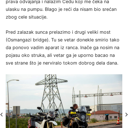
prava odvajanja i nalazim Čedu koji me čeka na
ulasku na pumpu. Blago je reći da nisam bio srećan
zbog cele situacije.
Pred zalazak sunca prelazimo i drugi veliki most
(Osmangazi bridge). Tu se vetar donekle smirio tako
da ponovo vadim aparat iz ranca. Inače ga nosim na
pojasu oko struka, ali vetar ga je uporno bacao na
sve strane što je nerviralo tokom dobrog dela dana.