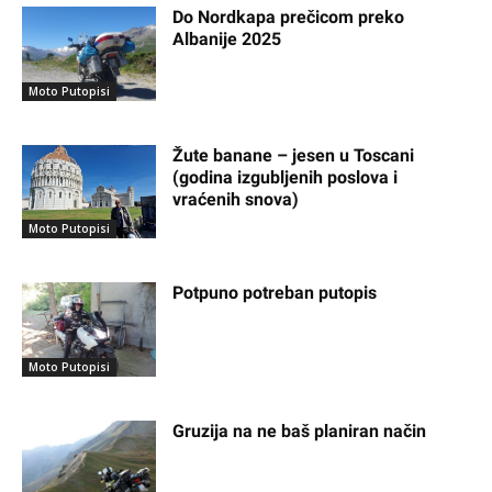
Do Nordkapa prečicom preko
Albanije 2025
Moto Putopisi
Žute banane – jesen u Toscani
(godina izgubljenih poslova i
vraćenih snova)
Moto Putopisi
Potpuno potreban putopis
Moto Putopisi
Gruzija na ne baš planiran način