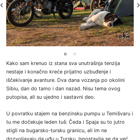
Kako sam krenuo iz stana sva unutrašnja tenzija
nestaje i konačno kreće prijatno uzbuđenje i
iščekivanje avanture. Dva dana vozanja po okolini
Sibiu, dan do tamo i dan nazad. Nisu tema ovog
putopisa, ali su ujedno i sastavni deo.
U povratku stajem na benzinsku pumpu u Temišvaru i
tu me dočekuje leden tuš: Čeda i Spaja su to jutro
stigli na bugarsko-tursku granicu, ali im ne
dozvoljavaju da uđu u Tursku. Ispostavlja se da već