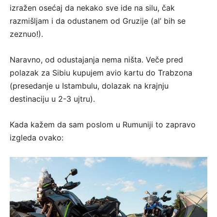
izražen osećaj da nekako sve ide na silu, čak
razmišljam i da odustanem od Gruzije (al’ bih se
zeznuo!).
Naravno, od odustajanja nema ništa. Veče pred
polazak za Sibiu kupujem avio kartu do Trabzona
(presedanje u Istambulu, dolazak na krajnju
destinaciju u 2-3 ujtru).
Kada kažem da sam poslom u Rumuniji to zapravo
izgleda ovako: