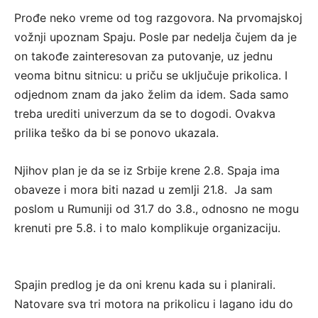
Prođe neko vreme od tog razgovora. Na prvomajskoj
vožnji upoznam Spaju. Posle par nedelja čujem da je
on takođe zainteresovan za putovanje, uz jednu
veoma bitnu sitnicu: u priču se uključuje prikolica. I
odjednom znam da jako želim da idem. Sada samo
treba urediti univerzum da se to dogodi. Ovakva
prilika teško da bi se ponovo ukazala.
Njihov plan je da se iz Srbije krene 2.8. Spaja ima
obaveze i mora biti nazad u zemlji 21.8. Ja sam
poslom u Rumuniji od 31.7 do 3.8., odnosno ne mogu
krenuti pre 5.8. i to malo komplikuje organizaciju.
Spajin predlog je da oni krenu kada su i planirali.
Natovare sva tri motora na prikolicu i lagano idu do