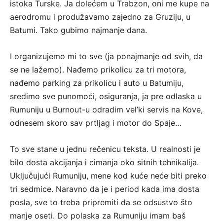
istoka Turske. Ja dolećem u Trabzon, oni me kupe na
aerodromu i produžavamo zajedno za Gruziju, u
Batumi. Tako gubimo najmanje dana.
I organizujemo mi to sve (ja ponajmanje od svih, da
se ne lažemo). Nađemo prikolicu za tri motora,
nađemo parking za prikolicu i auto u Batumiju,
sredimo sve punomoći, osiguranja, ja pre odlaska u
Rumuniju u Burnout-u odradim vel’ki servis na Kove,
odnesem skoro sav prtljag i motor do Spaje…
To sve stane u jednu rečenicu teksta. U realnosti je
bilo dosta akcijanja i cimanja oko sitnih tehnikalija.
Uključujući Rumuniju, mene kod kuće neće biti preko
tri sedmice. Naravno da je i period kada ima dosta
posla, sve to treba pripremiti da se odsustvo što
manje oseti. Do polaska za Rumuniju imam baš