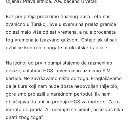
Cijena? Prava sitnica. 70€ bačeno u vetar.
Bez peripetija prolazimo finalnog bosa i eto nas
zvanično u Turskoj. Sve u svemu na prelaz granice
odlazi malo više od sat vremena, a nula procenata
tog vremena je izazvano gužvom. Ostaje jak utisak
ozbiljne kontrole i bogate birokratske tradicije.
Na jednoj od prvih pumpi stajemo da razmenimo
devize, uplatimo HGS i eventualno uzmemo SIM
kartice. Ne završavamo ništa od toga. Proglašavamo
da je kurs koji nam nude dosta nepovoljan (nije bio,
gore smo prolazili u narednom periodu), lik nam
objašnjava da oni ne prodaju HGS za motore. “Za to
morate do grada. Ali nemojte se cimati, neće vas niko
dirati zbog toga”.