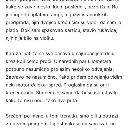
kako se zove mesto. Idem poslednji, bezbrižan. Na
jednoj od naplatnih rampi, u gužvi istanbulskih
predgrađa, njih dvojica kreću čim su videli da sam ja
platio. Dok sam spakovao karticu, stavio rukavice,
njih nije bilo na vidiku.
Kao za inat, to se sve dešava u najurbanijem delu
kroz koji ćemo proći. U narednih par kilometara
potpuno nasumično prolazim nekoliko odvajanja.
Zapravo ne nasumično. Kako priđem odvajanju vidim
neki motor daleko ispred. Proglasim da su oni i
krenem tuda. Stignem ih, samo da bi se ispostavilo
kako to nisu oni. I tako dva puta.
Srećom po mene, u tom trenutku smo bili u potrazi
za prvom pumpom. Ispostavilo se da sam izabrao