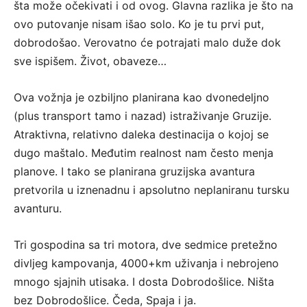
šta može očekivati i od ovog. Glavna razlika je što na
ovo putovanje nisam išao solo. Ko je tu prvi put,
dobrodošao. Verovatno će potrajati malo duže dok
sve ispišem. Život, obaveze…
Ova vožnja je ozbiljno planirana kao dvonedeljno
(plus transport tamo i nazad) istraživanje Gruzije.
Atraktivna, relativno daleka destinacija o kojoj se
dugo maštalo. Međutim realnost nam često menja
planove. I tako se planirana gruzijska avantura
pretvorila u iznenadnu i apsolutno neplaniranu tursku
avanturu.
Tri gospodina sa tri motora, dve sedmice pretežno
divljeg kampovanja, 4000+km uživanja i nebrojeno
mnogo sjajnih utisaka. I dosta Dobrodošlice. Ništa
bez Dobrodošlice. Čeda, Spaja i ja.