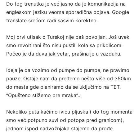
Do tog trenutka je već jasno da je komunikacija na
engleskom jeziku veoma sporadična pojava. Google
translate srećom radi sasvim korektno.
Moj prvi utisak o Turskoj nije baš povoljan. Još uvek
smo revoltirani što nisu pustili kola sa prikolicom.
Počeo je da duva jak vetar, prašina je u vazduhu.
Ideja je da vozimo od pumpe do pumpe, ne pravimo
pauze. Ostaje nam da pređemo nešto više od 350km
do mesta gde planiramo da se uključimo na TET.
“Opušteno stižemo pre mraka”…
Nekoliko puta kačimo ivicu pljuska ( do tog momenta
smo već potpuno suvi od potopa pred granicom),
jednom ispod nadvožnjaka stajemo da prođe.