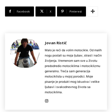
Facebook
X
Pinterest
Jovan Ristić
Malo je reći da volim motocikle. Od malih
nogu postali su moja ljubav, strast i način
življenja. Vremenom sam sve u životu
predodredio motociklima i motociklizmu
generalno. Treća sam generacija
motociklista u mojoj porodici. Moje
pisanje je produkt mog iskustva i velike
ljubavi i svakodnevnog života sa
motociklima.