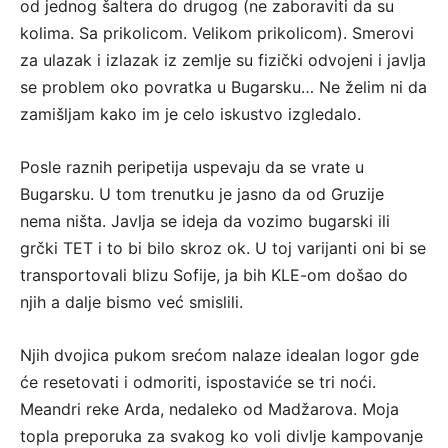
od jednog šaltera do drugog (ne zaboraviti da su
kolima. Sa prikolicom. Velikom prikolicom). Smerovi
za ulazak i izlazak iz zemlje su fizički odvojeni i javlja
se problem oko povratka u Bugarsku… Ne želim ni da
zamišljam kako im je celo iskustvo izgledalo.
Posle raznih peripetija uspevaju da se vrate u
Bugarsku. U tom trenutku je jasno da od Gruzije
nema ništa. Javlja se ideja da vozimo bugarski ili
grčki TET i to bi bilo skroz ok. U toj varijanti oni bi se
transportovali blizu Sofije, ja bih KLE-om došao do
njih a dalje bismo već smislili.
Njih dvojica pukom srećom nalaze idealan logor gde
će resetovati i odmoriti, ispostaviće se tri noći.
Meandri reke Arda, nedaleko od Madžarova. Moja
topla preporuka za svakog ko voli divlje kampovanje