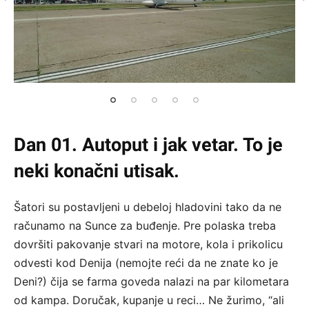
Dan 01. Autoput i jak vetar. To je
neki konačni utisak.
Šatori su postavljeni u debeloj hladovini tako da ne
računamo na Sunce za buđenje. Pre polaska treba
dovršiti pakovanje stvari na motore, kola i prikolicu
odvesti kod Denija (nemojte reći da ne znate ko je
Deni?) čija se farma goveda nalazi na par kilometara
od kampa. Doručak, kupanje u reci… Ne žurimo, “ali