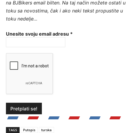
na BJBikers email bilten.
Na taj način možete ostati u
toku sa novostima, čak i ako neki tekst propustite u
toku nedelje…
Unesite svoju email adresu
*
TAGS
Putopis
turska