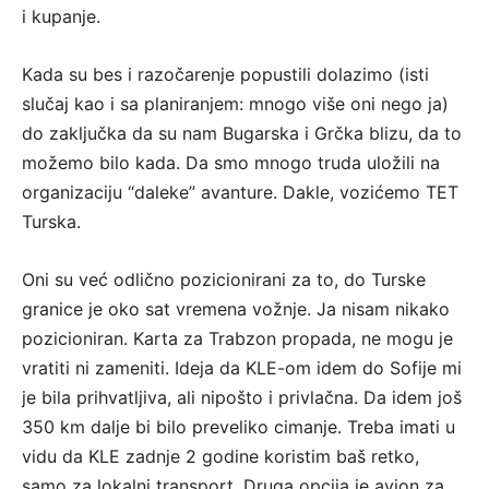
i kupanje.
Kada su bes i razočarenje popustili dolazimo (isti
slučaj kao i sa planiranjem: mnogo više oni nego ja)
do zaključka da su nam Bugarska i Grčka blizu, da to
možemo bilo kada. Da smo mnogo truda uložili na
organizaciju “daleke” avanture. Dakle, vozićemo TET
Turska.
Oni su već odlično pozicionirani za to, do Turske
granice je oko sat vremena vožnje. Ja nisam nikako
pozicioniran. Karta za Trabzon propada, ne mogu je
vratiti ni zameniti. Ideja da KLE-om idem do Sofije mi
je bila prihvatljiva, ali nipošto i privlačna. Da idem još
350 km dalje bi bilo preveliko cimanje. Treba imati u
vidu da KLE zadnje 2 godine koristim baš retko,
samo za lokalni transport. Druga opcija je avion za