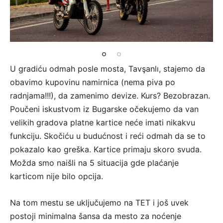
U gradiću odmah posle mosta, Tavşanlı, stajemo da
obavimo kupovinu namirnica (nema piva po
radnjama!!!), da zamenimo devize. Kurs? Bezobrazan.
Poučeni iskustvom iz Bugarske očekujemo da van
velikih gradova platne kartice neće imati nikakvu
funkciju. Skočiću u budućnost i reći odmah da se to
pokazalo kao greška. Kartice primaju skoro svuda.
Možda smo naišli na 5 situacija gde plaćanje
karticom nije bilo opcija.
Na tom mestu se uključujemo na TET i još uvek
postoji minimalna šansa da mesto za noćenje