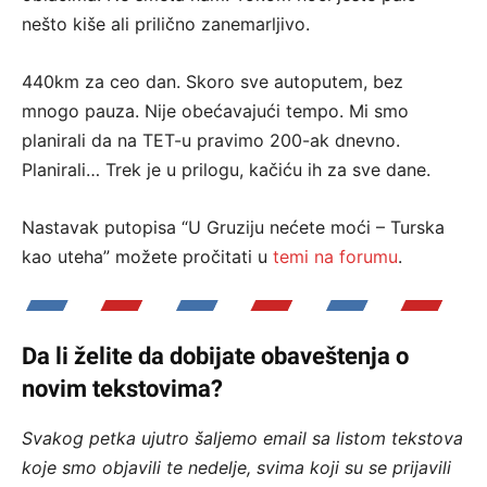
nešto kiše ali prilično zanemarljivo.
440km za ceo dan. Skoro sve autoputem, bez
mnogo pauza. Nije obećavajući tempo. Mi smo
planirali da na TET-u pravimo 200-ak dnevno.
Planirali… Trek je u prilogu, kačiću ih za sve dane.
Nastavak putopisa “U Gruziju nećete moći – Turska
kao uteha” možete pročitati u
temi na forumu
.
Da li želite da dobijate obaveštenja o
novim tekstovima?
Svakog petka ujutro šaljemo email sa listom tekstova
koje smo objavili te nedelje, svima koji su se prijavili