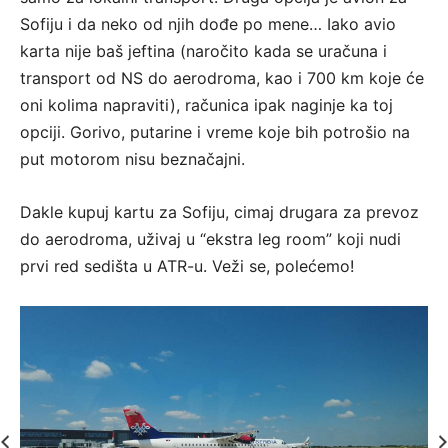
Sofiju i da neko od njih dođe po mene… Iako avio
karta nije baš jeftina (naročito kada se uračuna i
transport od NS do aerodroma, kao i 700 km koje će
oni kolima napraviti), računica ipak naginje ka toj
opciji. Gorivo, putarine i vreme koje bih potrošio na
put motorom nisu beznačajni.
Dakle kupuj kartu za Sofiju, cimaj drugara za prevoz
do aerodroma, uživaj u “ekstra leg room” koji nudi
prvi red sedišta u ATR-u. Veži se, polećemo!