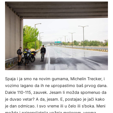
Spaja i ja smo na novim gumama, Michelin Trecker, i
vozimo lagano da ih ne upropastimo baš prvog dana.
Dakle 110-115, zauvek. Jesam li možda spomenuo da
je duvao vetar? A da, jesam. E, postajao je jači kako
je dan odmicao. I svo vreme ili u čelo ili s’boka. Meni
možda i najneprijatnija vožnja motorom, veoma