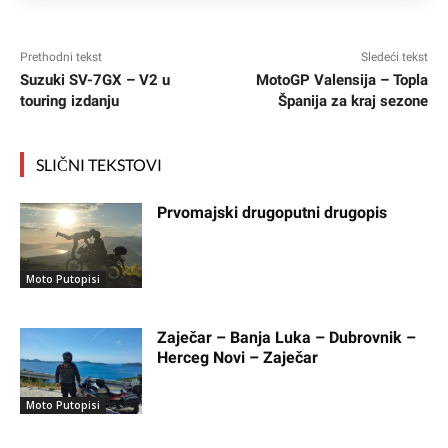
Prethodni tekst
Sledeći tekst
Suzuki SV-7GX – V2 u
MotoGP Valensija – Topla
touring izdanju
Španija za kraj sezone
SLIČNI TEKSTOVI
Prvomajski drugoputni drugopis
Moto Putopisi
Zaječar – Banja Luka – Dubrovnik –
Herceg Novi – Zaječar
Moto Putopisi