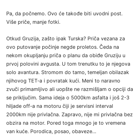
Pa, da počnemo. Ovo će takođe biti uvodni post.
Više priče, manje fotki.
Otkud Gruzija, zašto ipak Turska? Priča vezana za
ovo putovanje počinje negde proletos. Čeda na
nekom okupljanju priča o planu da obiđe Gruziju u
prvoj polovini avgusta. U tom trenutku to je njegova
solo avantura. Stromom do tamo, temeljan obilazak
njihovog TET-a i povratak kući. Meni to naravno
zvuči primamljivo ali uopšte ne razmišljam o opciji da
se priključim. Sama ideja o 5000km asfalta i još 2-3
hiljade off-a na motoru čiji je servisni interval
2000km nije privlačna. Zapravo, nije mi privlačna bez
obzira na motor. Pored toga mnogo je to vremena
van kuće. Porodica, posao, obaveze…