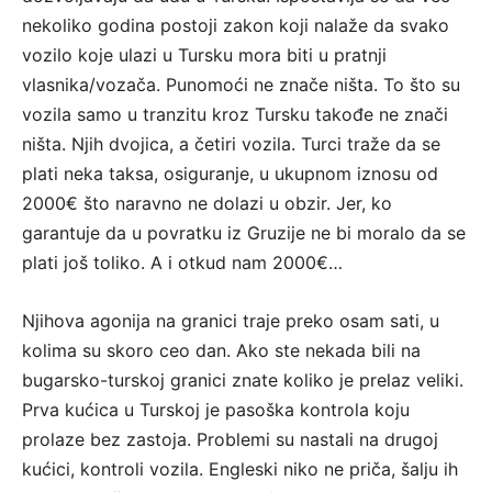
nekoliko godina postoji zakon koji nalaže da svako
vozilo koje ulazi u Tursku mora biti u pratnji
vlasnika/vozača. Punomoći ne znače ništa. To što su
vozila samo u tranzitu kroz Tursku takođe ne znači
ništa. Njih dvojica, a četiri vozila. Turci traže da se
plati neka taksa, osiguranje, u ukupnom iznosu od
2000€ što naravno ne dolazi u obzir. Jer, ko
garantuje da u povratku iz Gruzije ne bi moralo da se
plati još toliko. A i otkud nam 2000€…
Njihova agonija na granici traje preko osam sati, u
kolima su skoro ceo dan. Ako ste nekada bili na
bugarsko-turskoj granici znate koliko je prelaz veliki.
Prva kućica u Turskoj je pasoška kontrola koju
prolaze bez zastoja. Problemi su nastali na drugoj
kućici, kontroli vozila. Engleski niko ne priča, šalju ih