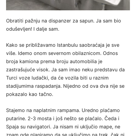
Obratiti pažnju na dispanzer za sapun. Ja sam bio
oduševljen! I dalje sam.
Kako se približavamo Istanbulu saobraćaja je sve
više. Idemo onom severnom obilaznicom. Odnos
broja kamiona prema broju automobilia je
zastrašujuće visok. Ja sam imao neku predstavu da
Turci voze ludački, da će vozila biti u raznim
stadijumima raspadanja. Nijedno od ova dva nije se
pokazalo kao tačno.
Stajemo na naplatnim rampama. Uredno plaćamo
putarine. 2-3 mosta i još nešto se plaćalo. Čeda i
Spaja su navigatori. Ja nisam ni uključio mape, ne
znam gde planiramo da se uključimo na trek, čak ni