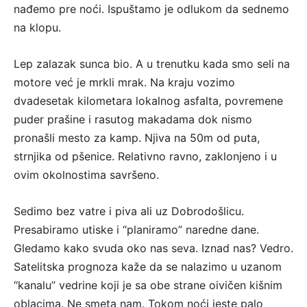
nađemo pre noći. Ispuštamo je odlukom da sednemo
na klopu.
Lep zalazak sunca bio. A u trenutku kada smo seli na
motore već je mrkli mrak. Na kraju vozimo
dvadesetak kilometara lokalnog asfalta, povremene
puder prašine i rasutog makadama dok nismo
pronašli mesto za kamp. Njiva na 50m od puta,
strnjika od pšenice. Relativno ravno, zaklonjeno i u
ovim okolnostima savršeno.
Sedimo bez vatre i piva ali uz Dobrodošlicu.
Presabiramo utiske i “planiramo” naredne dane.
Gledamo kako svuda oko nas seva. Iznad nas? Vedro.
Satelitska prognoza kaže da se nalazimo u uzanom
“kanalu” vedrine koji je sa obe strane oivičen kišnim
oblacima. Ne smeta nam. Tokom noći jeste palo