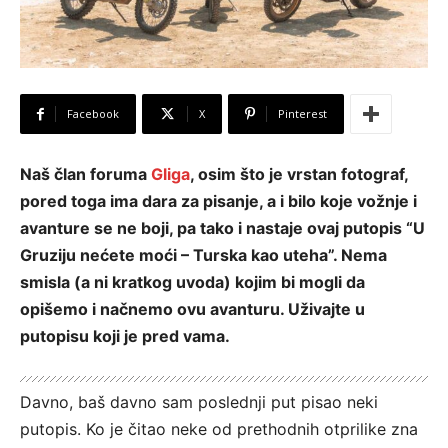
Facebook
X
Pinterest
Naš član foruma
Gliga
, osim što je vrstan fotograf,
pored toga ima dara za pisanje, a i bilo koje vožnje i
avanture se ne boji, pa tako i nastaje ovaj putopis “U
Gruziju nećete moći – Turska kao uteha”. Nema
smisla (a ni kratkog uvoda) kojim bi mogli da
opišemo i načnemo ovu avanturu. Uživajte u
putopisu koji je pred vama.
Davno, baš davno sam poslednji put pisao neki
putopis. Ko je čitao neke od prethodnih otprilike zna