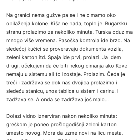
Na granici nema gužve pa se i ne cimamo oko
obilaženja kolone. Kiša ne pada, toplo je. Bugarsku
stranu prolazimo za nekoliko minuta. Turska oduzima
mnogo više vremena. Pasoška kontrola ide brzo. Na
sledećoj kućici se proveravaju dokumenta vozila,
zeleni karton itd. Spaja ide prvi, prolazi. Ja idem
drugi, očekujem da će biti nekog cimanja ako Kove
nemaju u sistemu ali to izostaje. Prolazim. Čeda je
treći i zadržava se dok nas dvojica prolazimo i
sledeću stanicu, unos tablica u sistem i carinu. I
zadžava se. A onda se zadržava još malo…
Dolazi vidno iznerviran nakon nekoliko minuta:
greškom je poneo prošlogodišnji zeleni karton
umesto novog. Mora da uzme novi na licu mesta.