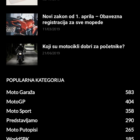
Novi zakon od 1. aprila – Obavezna
registracija za sve mopede
11/03/2019
Koji su motocikli dobri za početnike?
21/06/2019
POPULARNA KATEGORIJA
Moto Garaža
583
MotoGP
404
Moto Sport
358
Predstavljamo
290
Moto Putopisi
265
WorldSBK
185