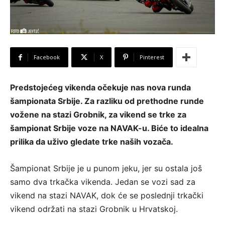
Facebook
X
Pinterest
Predstojećeg vikenda očekuje nas nova runda
šampionata Srbije. Za razliku od prethodne runde
vožene na stazi Grobnik, za vikend se trke za
šampionat Srbije voze na NAVAK-u. Biće to idealna
prilika da uživo gledate trke naših vozača.
Šampionat Srbije je u punom jeku, jer su ostala još
samo dva trkačka vikenda. Jedan se vozi sad za
vikend na stazi NAVAK, dok će se poslednji trkački
vikend održati na stazi Grobnik u Hrvatskoj.