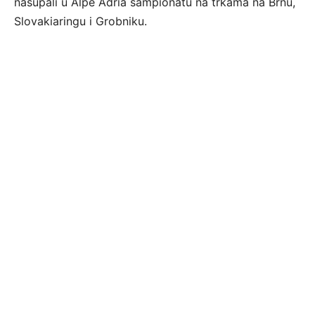
nasupali u Alpe Adria šampionatu na trkama na Brnu,
Slovakiaringu i Grobniku.