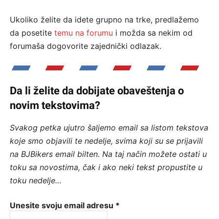
Ukoliko želite da idete grupno na trke, predlažemo
da posetite
temu na forumu
i možda sa nekim od
forumaša dogovorite zajednički odlazak.
Da li želite da dobijate obaveštenja o
novim tekstovima?
Svakog petka ujutro šaljemo email sa listom tekstova
koje smo objavili te nedelje, svima koji su se prijavili
na BJBikers email bilten.
Na taj način možete ostati u
toku sa novostima, čak i ako neki tekst propustite u
toku nedelje…
Unesite svoju email adresu
*