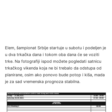
Elem, šampionat Srbije startuje u subotu i podeljen je
u dva trkačka dana i tokom oba dana će se voziti
trke. Na fotografiji ispod možete pogledati satnicu
trkačkog vikenda koja ne bi trebalo da odstupa od
planirane, osim ako ponovo bude potop i kiša, mada
je za sad vremenska prognoza stabilna.