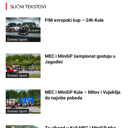
SLIČNI TEKSTOVI
FIM evropski kup – 24h Kule
Domaći Sport
MEC i MiniGP šampionat gostuju u
Jagodini
Domaći Sport
MEC i MiniGP Kula – Mitov i Vujaklija
do najviše pobeda
Domaći Sport
Za vikend u Kuli MEC i MiniGP trke