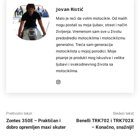
Jovan Ristić
Malo je reći da volim motocikle. Od malih
nogu postali su moja ljubav, strast i način
življenja. Vremenom sam sve u životu
predodredio motociklima i motociklizmu
generalno. Treća sam generacija
motociklista u mojoj porodici. Moje
pisanje je produkt mog iskustva i velike
ljubavi i svakodnevnog života sa
motociklima.
Prethodni tekst
Sledeći tekst
Zontes 350E – Praktičan i
Benelli TRK702 i TRK702X
dobro opremljen maxi skuter
– Konačno, snažniji!