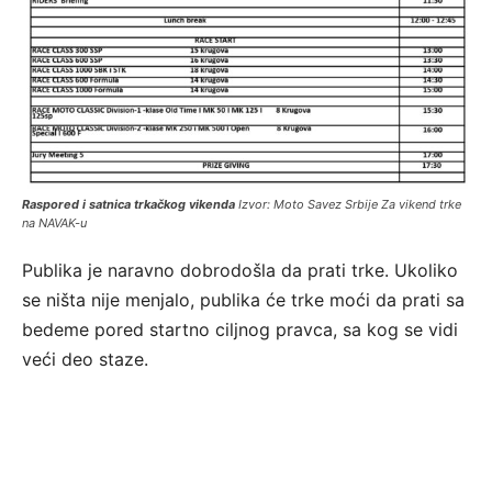
Raspored i satnica trkačkog vikenda
Izvor: Moto Savez Srbije Za vikend trke
na NAVAK-u
Publika je naravno dobrodošla da prati trke. Ukoliko
se ništa nije menjalo, publika će trke moći da prati sa
bedeme pored startno ciljnog pravca, sa kog se vidi
veći deo staze.