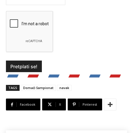
TAGS
Domaći šampionat
navak
Facebook
X
Pinterest