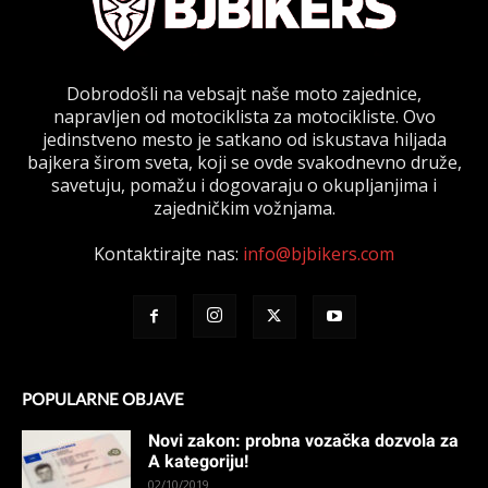
Dobrodošli na vebsajt naše moto zajednice,
napravljen od motociklista za motocikliste. Ovo
jedinstveno mesto je satkano od iskustava hiljada
bajkera širom sveta, koji se ovde svakodnevno druže,
savetuju, pomažu i dogovaraju o okupljanjima i
zajedničkim vožnjama.
Kontaktirajte nas:
info@bjbikers.com
POPULARNE OBJAVE
Novi zakon: probna vozačka dozvola za
A kategoriju!
02/10/2019