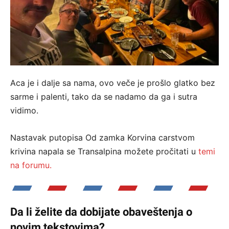
Aca je i dalje sa nama, ovo veče je prošlo glatko bez
sarme i palenti, tako da se nadamo da ga i sutra
vidimo.
Nastavak putopisa Od zamka Korvina carstvom
krivina napala se Transalpina možete pročitati u
temi
na forumu.
Da li želite da dobijate obaveštenja o
novim tekstovima?