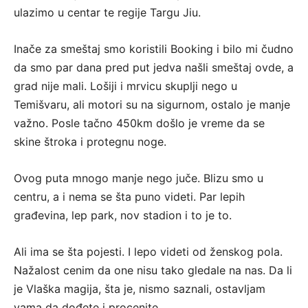
ulazimo u centar te regije Targu Jiu.
Inače za smeštaj smo koristili Booking i bilo mi čudno
da smo par dana pred put jedva našli smeštaj ovde, a
grad nije mali. Lošiji i mrvicu skuplji nego u
Temišvaru, ali motori su na sigurnom, ostalo je manje
važno. Posle tačno 450km došlo je vreme da se
skine štroka i protegnu noge.
Ovog puta mnogo manje nego juče. Blizu smo u
centru, a i nema se šta puno videti. Par lepih
građevina, lep park, nov stadion i to je to.
Ali ima se šta pojesti. I lepo videti od ženskog pola.
Nažalost cenim da one nisu tako gledale na nas. Da li
je Vlaška magija, šta je, nismo saznali, ostavljam
vama da dođete i procenite.