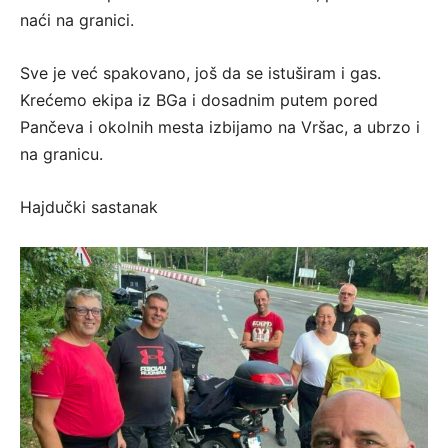
naći na granici.
Sve je već spakovano, još da se istuširam i gas.
Krećemo ekipa iz BGa i dosadnim putem pored
Pančeva i okolnih mesta izbijamo na Vršac, a ubrzo i
na granicu.
Hajdučki sastanak