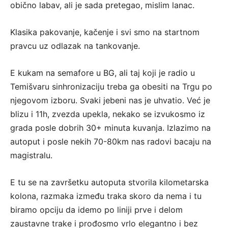
obično labav, ali je sada pretegao, mislim lanac.
Klasika pakovanje, kačenje i svi smo na startnom
pravcu uz odlazak na tankovanje.
E kukam na semafore u BG, ali taj koji je radio u
Temišvaru sinhronizaciju treba ga obesiti na Trgu po
njegovom izboru. Svaki jebeni nas je uhvatio. Već je
blizu i 11h, zvezda upekla, nekako se izvukosmo iz
grada posle dobrih 30+ minuta kuvanja. Izlazimo na
autoput i posle nekih 70-80km nas radovi bacaju na
magistralu.
E tu se na završetku autoputa stvorila kilometarska
kolona, razmaka između traka skoro da nema i tu
biramo opciju da idemo po liniji prve i delom
zaustavne trake i prođosmo vrlo elegantno i bez