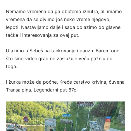
Nemamo vremena da ga obiđemo iznutra, ali imamo
vremena da se divimo još neko vreme njegovoj
lepoti. Nastavljamo dalje i sada dolazimo do glavne
tačke i interesovanja za ovaj put.
Ulazimo u Sebeš na tankovanje i pauzu. Barem ono
što smo videli grad ne zaslužuje veću pažnju od
toga.
I žurka može da počne. Kreće carstvo krivina, čuvena
Transalpina. Legendarni put 67c.