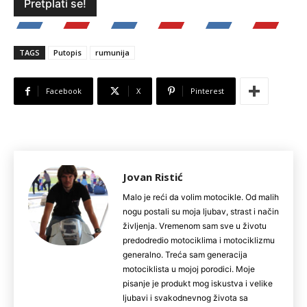
TAGS
Putopis
rumunija
Facebook
X
Pinterest
Jovan Ristić
Malo je reći da volim motocikle. Od malih
nogu postali su moja ljubav, strast i način
življenja. Vremenom sam sve u životu
predodredio motociklima i motociklizmu
generalno. Treća sam generacija
motociklista u mojoj porodici. Moje
pisanje je produkt mog iskustva i velike
ljubavi i svakodnevnog života sa