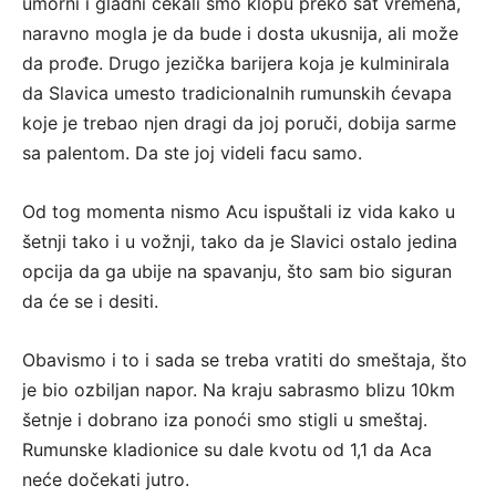
umorni i gladni čekali smo klopu preko sat vremena,
naravno mogla je da bude i dosta ukusnija, ali može
da prođe. Drugo jezička barijera koja je kulminirala
da Slavica umesto tradicionalnih rumunskih ćevapa
koje je trebao njen dragi da joj poruči, dobija sarme
sa palentom. Da ste joj videli facu samo.
Od tog momenta nismo Acu ispuštali iz vida kako u
šetnji tako i u vožnji, tako da je Slavici ostalo jedina
opcija da ga ubije na spavanju, što sam bio siguran
da će se i desiti.
Obavismo i to i sada se treba vratiti do smeštaja, što
je bio ozbiljan napor. Na kraju sabrasmo blizu 10km
šetnje i dobrano iza ponoći smo stigli u smeštaj.
Rumunske kladionice su dale kvotu od 1,1 da Aca
neće dočekati jutro.