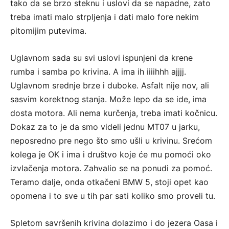
tako da se brzo steknu i uslovi da se napadne, zato
treba imati malo strpljenja i dati malo fore nekim
pitomijim putevima.
Uglavnom sada su svi uslovi ispunjeni da krene
rumba i samba po krivina. A ima ih iiiihhh ajjjj.
Uglavnom srednje brze i duboke. Asfalt nije nov, ali
sasvim korektnog stanja. Može lepo da se ide, ima
dosta motora. Ali nema kurčenja, treba imati kočnicu.
Dokaz za to je da smo videli jednu MT07 u jarku,
neposredno pre nego što smo ušli u krivinu. Srećom
kolega je OK i ima i društvo koje će mu pomoći oko
izvlačenja motora. Zahvalio se na ponudi za pomoć.
Teramo dalje, onda otkačeni BMW 5, stoji opet kao
opomena i to sve u tih par sati koliko smo proveli tu.
Spletom savršenih krivina dolazimo i do jezera Oasa i