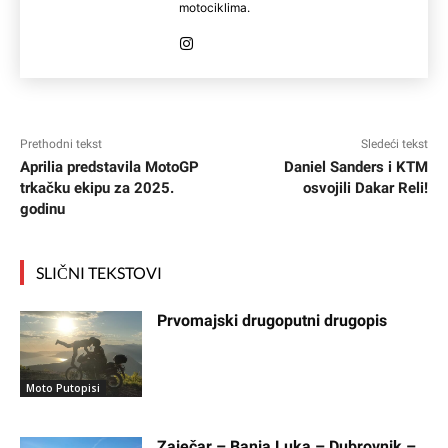
motociklima.
Prethodni tekst
Sledeći tekst
Aprilia predstavila MotoGP
Daniel Sanders i KTM
trkačku ekipu za 2025.
osvojili Dakar Reli!
godinu
SLIČNI TEKSTOVI
Prvomajski drugoputni drugopis
Moto Putopisi
Zaječar – Banja Luka – Dubrovnik –