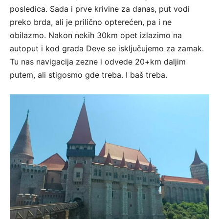
posledica. Sada i prve krivine za danas, put vodi
preko brda, ali je prilično opterećen, pa i ne
obilazmo. Nakon nekih 30km opet izlazimo na
autoput i kod grada Deve se isključujemo za zamak.
Tu nas navigacija zezne i odvede 20+km daljim
putem, ali stigosmo gde treba. I baš treba.