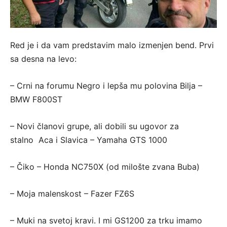
Red je i da vam predstavim malo izmenjen bend. Prvi
sa desna na levo:
– Crni na forumu Negro i lepša mu polovina Bilja –
BMW F800ST
– Novi članovi grupe, ali dobili su ugovor za
stalno Aca i Slavica – Yamaha GTS 1000
– Čiko – Honda NC750X (od milošte zvana Buba)
– Moja malenskost – Fazer FZ6S
– Muki na svetoj kravi. I mi GS1200 za trku imamo