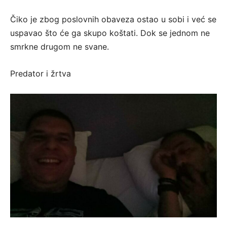
Čiko je zbog poslovnih obaveza ostao u sobi i već se
uspavao što će ga skupo koštati. Dok se jednom ne
smrkne drugom ne svane.
Predator i žrtva