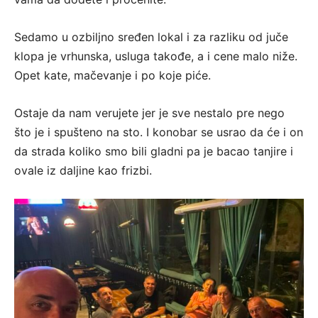
Sedamo u ozbiljno sređen lokal i za razliku od juče
klopa je vrhunska, usluga takođe, a i cene malo niže.
Opet kate, mačevanje i po koje piće.
Ostaje da nam verujete jer je sve nestalo pre nego
što je i spušteno na sto. I konobar se usrao da će i on
da strada koliko smo bili gladni pa je bacao tanjire i
ovale iz daljine kao frizbi.