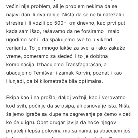
većini nije problem, ali je problem nekima da se
najavi dan ili dva ranije. Ništa da se ne bi natezali i
stresirali ili vozili po 500+ km dnevno, kao prvi put
kada sam išao, rešavamo da ne forsiramo i malo
ugodimo sebi i da spakujemo sve to u vikend
varijantu. To je mnogo lakše za sve, a i ako zakaže
vreme, pomeramo za sledeći i to je dobitna
kombinacija. Izbacujemo Transfagarašan, a
ubacujemo Temišvar i zamak Korvin, poznat i kao
Hunjadi, da bi kilometraža bila optimalna.
Ekipa kao i na prošloj daljoj vožnji, kao i verovatno
kod svih, počinje da se osipa, ali osnova je ista. Ništa
šaljemo igrače sa klupe na zagrevanje pa ćemo videti
ko će u igru. Opet drugar javlja da hoće njegov
prijatelj i lepša polovina mu sa nama, ja ubacujem još