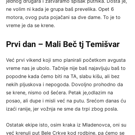
jednog drugara i zatvaramo spisak putnika. Dosta je,
ne volim ni kada je grupa baš prevelika. Opet 6
motora, ovog puta pojačani sa dve dame. To je to
vreme je da se krene.
Prvi dan – Mali Beč tj Temišvar
Već prvi vikend koji smo planirali početkom avgusta
vreme nas je ubolo. Tačnije nije baš najavljuju baš to
popodne kada ćemo biti na TA, slabu kišu, ali bez
nekih pljuskova i nepogoda. Dovoljno prohodno da
se krene, nismo od šećera. Petak je,odlazim na
posao, ali dupe i misli već na putu. Srećom danas ću
izaći ranije, jer vožnja ne sme da trpi zbog posla.
Ostatak ekipe isto, osim kraka iz Mladenovca, oni su
već krenuli put Bele Crkve kod rodbine, pa ćemo se