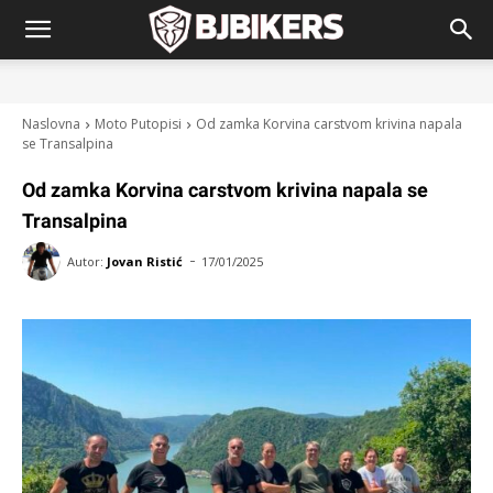
Naslovna
Moto Putopisi
Od zamka Korvina carstvom krivina napala
se Transalpina
Od zamka Korvina carstvom krivina napala se
Transalpina
-
Autor:
Jovan Ristić
17/01/2025