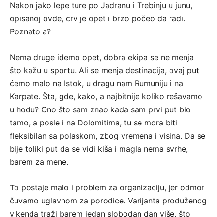
Nakon jako lepe ture po Jadranu i Trebinju u junu,
opisanoj ovde, crv je opet i brzo počeo da radi.
Poznato a?
Nema druge idemo opet, dobra ekipa se ne menja
što kažu u sportu. Ali se menja destinacija, ovaj put
ćemo malo na Istok, u dragu nam Rumuniju i na
Karpate. Šta, gde, kako, a najbitnije koliko rešavamo
u hodu? Ono što sam znao kada sam prvi put bio
tamo, a posle i na Dolomitima, tu se mora biti
fleksibilan sa polaskom, zbog vremena i visina. Da se
bije toliki put da se vidi kiša i magla nema svrhe,
barem za mene.
To postaje malo i problem za organizaciju, jer odmor
čuvamo uglavnom za porodice. Varijanta produženog
vikenda traži barem jedan slobodan dan više, što