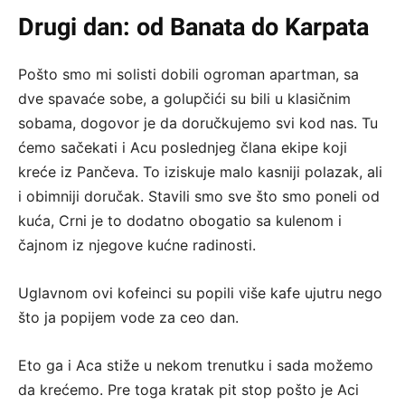
Drugi dan: od Banata do Karpata
Pošto smo mi solisti dobili ogroman apartman, sa
dve spavaće sobe, a golupčići su bili u klasičnim
sobama, dogovor je da doručkujemo svi kod nas. Tu
ćemo sačekati i Acu poslednjeg člana ekipe koji
kreće iz Pančeva. To iziskuje malo kasniji polazak, ali
i obimniji doručak. Stavili smo sve što smo poneli od
kuća, Crni je to dodatno obogatio sa kulenom i
čajnom iz njegove kućne radinosti.
Uglavnom ovi kofeinci su popili više kafe ujutru nego
što ja popijem vode za ceo dan.
Eto ga i Aca stiže u nekom trenutku i sada možemo
da krećemo. Pre toga kratak pit stop pošto je Aci