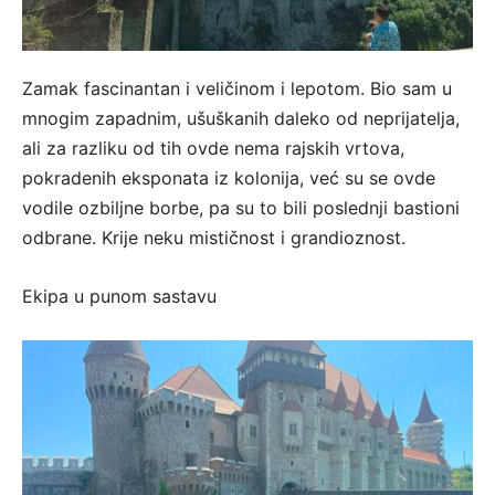
Zamak fascinantan i veličinom i lepotom. Bio sam u
mnogim zapadnim, ušuškanih daleko od neprijatelja,
ali za razliku od tih ovde nema rajskih vrtova,
pokradenih eksponata iz kolonija, već su se ovde
vodile ozbiljne borbe, pa su to bili poslednji bastioni
odbrane. Krije neku mističnost i grandioznost.
Ekipa u punom sastavu