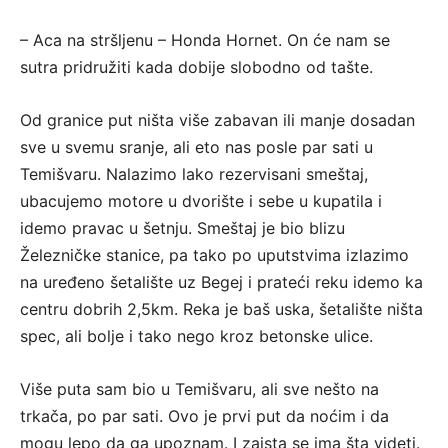
– Aca na stršljenu – Honda Hornet. On će nam se
sutra pridružiti kada dobije slobodno od tašte.
Od granice put ništa više zabavan ili manje dosadan
sve u svemu sranje, ali eto nas posle par sati u
Temišvaru. Nalazimo lako rezervisani smeštaj,
ubacujemo motore u dvorište i sebe u kupatila i
idemo pravac u šetnju. Smeštaj je bio blizu
Železničke stanice, pa tako po uputstvima izlazimo
na uređeno šetalište uz Begej i prateći reku idemo ka
centru dobrih 2,5km. Reka je baš uska, šetalište ništa
spec, ali bolje i tako nego kroz betonske ulice.
Više puta sam bio u Temišvaru, ali sve nešto na
trkača, po par sati. Ovo je prvi put da noćim i da
mogu lepo da ga upoznam. I zaista se ima šta videti.