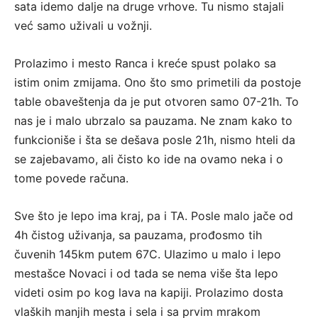
sata idemo dalje na druge vrhove. Tu nismo stajali
već samo uživali u vožnji.
Prolazimo i mesto Ranca i kreće spust polako sa
istim onim zmijama. Ono što smo primetili da postoje
table obaveštenja da je put otvoren samo 07-21h. To
nas je i malo ubrzalo sa pauzama. Ne znam kako to
funkcioniše i šta se dešava posle 21h, nismo hteli da
se zajebavamo, ali čisto ko ide na ovamo neka i o
tome povede računa.
Sve što je lepo ima kraj, pa i TA. Posle malo jače od
4h čistog uživanja, sa pauzama, prođosmo tih
čuvenih 145km putem 67C. Ulazimo u malo i lepo
mestašce Novaci i od tada se nema više šta lepo
videti osim po kog lava na kapiji. Prolazimo dosta
vlaških manjih mesta i sela i sa prvim mrakom