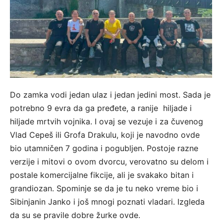
Do zamka vodi jedan ulaz i jedan jedini most. Sada je
potrebno 9 evra da ga pređete, a ranije hiljade i
hiljade mrtvih vojnika. I ovaj se vezuje i za čuvenog
Vlad Cepeš ili Grofa Drakulu, koji je navodno ovde
bio utamničen 7 godina i pogubljen. Postoje razne
verzije i mitovi o ovom dvorcu, verovatno su delom i
postale komercijalne fikcije, ali je svakako bitan i
grandiozan. Spominje se da je tu neko vreme bio i
Sibinjanin Janko i još mnogi poznati vladari. Izgleda
da su se pravile dobre žurke ovde.