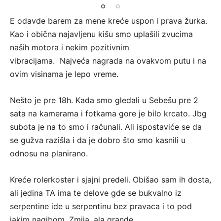
E odavde barem za mene kreće uspon i prava žurka.
Kao i obična najavljenu kišu smo uplašili zvucima
naših motora i nekim pozitivnim
vibracijama. Najveća nagrada na ovakvom putu i na
ovim visinama je lepo vreme.
Nešto je pre 18h. Kada smo gledali u Sebešu pre 2
sata na kamerama i fotkama gore je bilo krcato. Jbg
subota je na to smo i računali. Ali ispostaviće se da
se gužva razišla i da je dobro što smo kasnili u
odnosu na planirano.
Kreće rolerkoster i sjajni predeli. Obišao sam ih dosta,
ali jedina TA ima te delove gde se bukvalno iz
serpentine ide u serpentinu bez pravaca i to pod
jakim nagibom. Zmija, ala grande.