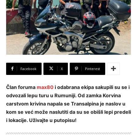
Facebook
X
Pinterest
Član foruma
max80
i odabrana ekipa sakupili su se i
odvozali lepu turu u Rumuniji. Od zamka Korvina
carstvom krivina napala se Transalpina je naslov u
kom se već može naslutiti da su se obišli lepi predeli
i lokacije. Uživajte u putopisu!