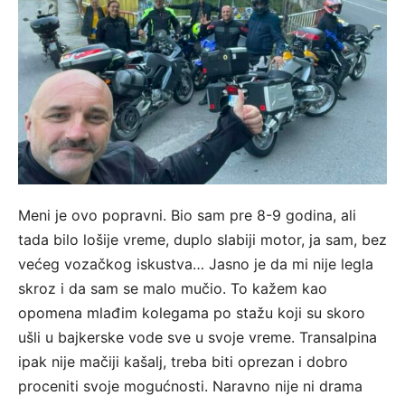
Meni je ovo popravni. Bio sam pre 8-9 godina, ali
tada bilo lošije vreme, duplo slabiji motor, ja sam, bez
većeg vozačkog iskustva… Jasno je da mi nije legla
skroz i da sam se malo mučio. To kažem kao
opomena mlađim kolegama po stažu koji su skoro
ušli u bajkerske vode sve u svoje vreme. Transalpina
ipak nije mačiji kašalj, treba biti oprezan i dobro
proceniti svoje mogućnosti. Naravno nije ni drama