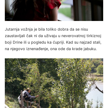
Jutarnja vožnja je bila toliko dobra da se nisu
zaustavljali čak ni da uživaju u neverovatnoj tirkiznoj
boji Drine ili u pogledu ka ćupriji. Kad su najzad stali,
na njegovo iznenađenje, ona ode da krade jabuku.