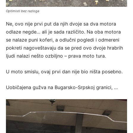
Optimisti bez razloga
Ne, ovo nije prvi put da njih dvoje sa dva motora
odlaze negde… ali je sada različito. Na oba motora
se nalaze puni koferi, a odlučni pogledi i odmereni
pokreti nagoveštavaju da se pred ovo dvoje hrabrih
ljudi nalazi nešto ozbiljno – prava moto tura.
U moto smislu, ovaj prvi dan nije bio ništa posebno.
Uobičajena gužva na Bugarsko-Srpskoj granici, …