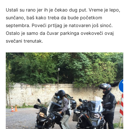
Ustali su rano jer ih je čekao dug put. Vreme je lepo,
sunčano, baš kako treba da bude početkom
septembra. Poveći prtljag je natovaren još sinoć.
Ostalo je samo da čuvar parkinga ovekoveči ovaj
svečani trenutak.