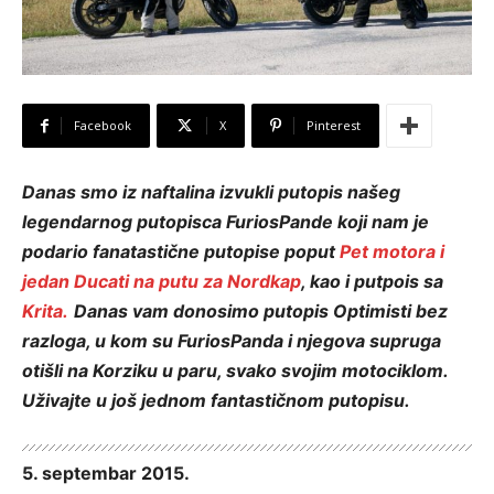
Facebook
X
Pinterest
Danas smo iz naftalina izvukli putopis našeg
legendarnog putopisca FuriosPande koji nam je
podario fanatastične putopise poput
Pet motora i
jedan Ducati na putu za Nordkap
, kao i putpois sa
Krita.
Danas vam donosimo putopis Optimisti bez
razloga, u kom su FuriosPanda i njegova supruga
otišli na Korziku u paru, svako svojim motociklom.
Uživajte u još jednom fantastičnom putopisu.
5. septembar 2015.