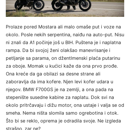
Prolaze pored Mostara ali malo omaše put i voze na
okolo. Posle nekih serpentina, naiđu na auto-put. Nisu
ni znali da A1 počinje još u BIH. Puštena je i naplatna
rampa. Da bi svojoj ženi olakšao manevrisanje i
petljanje sa parama, on džentlmenski plaća putarinu
za oboje. Momak u kućici kaže da ona prvo prođe.
Ona kreće da ga obilazi sa desne strane ali
zaboravlja da ima kofere. Njen levi kofer udara u
njegov. BMW F700GS je na zemlji, a ona pada na
stepenište susedne kabine za naplatu. Dok svi na
okolo pritrčavaju i dižu motor, ona ustaje i valja se od
smeha. Nema ništa slomila samo ogrebotina i otok.
Što bi se reklo, oprema je odradila svoje. Ne izgleda
strašno, zar ne?