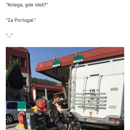
“Kolega, gde ideš?”
“Za Portugal.”
“…”