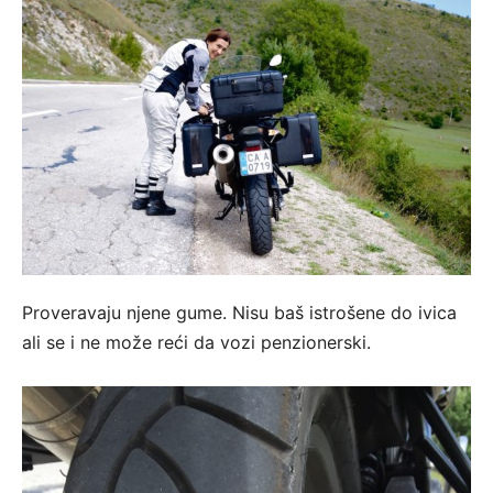
Proveravaju njene gume. Nisu baš istrošene do ivica
ali se i ne može reći da vozi penzionerski.