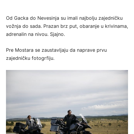
Od Gacka do Nevesinja su imali najbolju zajedničku
vožnja do sada. Prazan brz put, obaranje u krivinama,
adrenalin na nivou. Sjajno.
Pre Mostara se zaustavljaju da naprave prvu
zajedničku fotogrfiju.