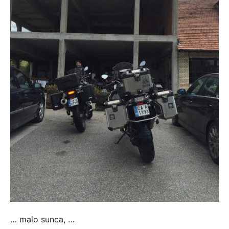
… malo sunca, …