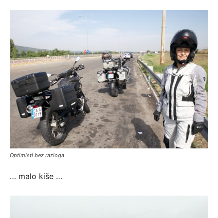
Optimisti bez razloga
… malo kiše …