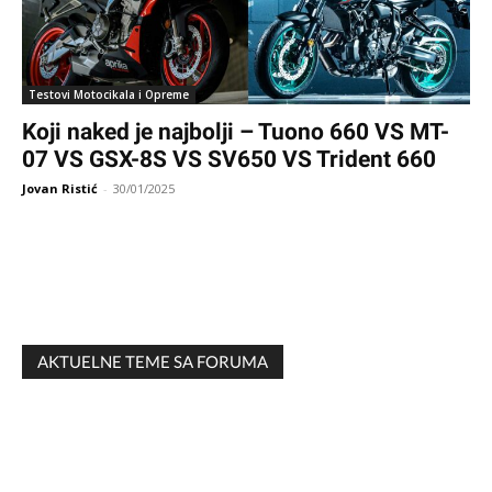
Testovi Motocikala i Opreme
Koji naked je najbolji – Tuono 660 VS MT-
07 VS GSX-8S VS SV650 VS Trident 660
Jovan Ristić
-
30/01/2025
AKTUELNE TEME SA FORUMA