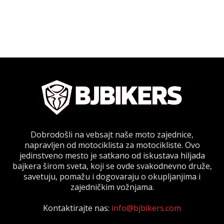
Dobrodošli na vebsajt naše moto zajednice,
napravljen od motociklista za motocikliste. Ovo
jedinstveno mesto je satkano od iskustava hiljada
bajkera širom sveta, koji se ovde svakodnevno druže,
savetuju, pomažu i dogovaraju o okupljanjima i
zajedničkim vožnjama.
Kontaktirajte nas:
info@bjbikers.com