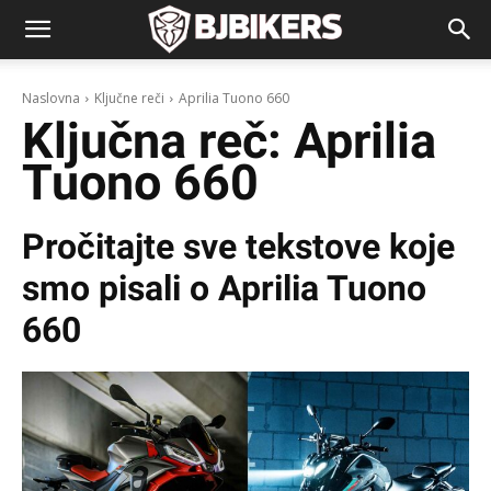
Naslovna
Ključne reči
Aprilia Tuono 660
Ključna reč:
Aprilia
Tuono 660
Pročitajte sve tekstove koje
smo pisali o
Aprilia Tuono
660