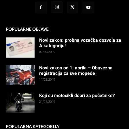
POPULARNE OBJAVE
Novi zakon: probna vozačka dozvola za
A kategoriju!
02/10/2019
Novi zakon od 1. aprila – Obavezna
registracija za sve mopede
11/03/2019
Koji su motocikli dobri za početnike?
21/06/2019
POPULARNA KATEGORIJA