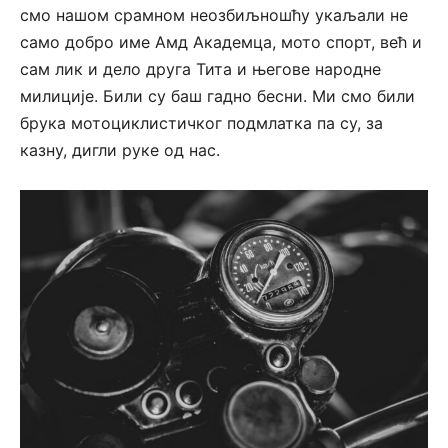
смо нашом срамном неозбиљношћу укаљали не
само добро име Амд Академца, мото спорт, већ и
сам лик и дело друга Тита и његове народне
милиције. Били су баш гадно бесни. Ми смо били
брука мотоциклистичког подмлатка па су, за
казну, дигли руке од нас.