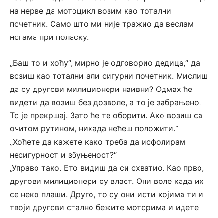
на нерве да мотоцикл возим као тотални
почетник. Само што ми није тражио да веслам
ногама при поласку.
„Баш то и хоћу“, мирно је одговорио дедица,“ да
возиш као тотални али сигурни почетник. Мислиш
да су другови милиционери наивни? Одмах ће
видети да возиш без дозволе, а то је забрањено.
То је прекршај. Зато ће те оборити. Ако возиш са
очитом рутином, никада нећеш положити.“
„Хоћете да кажете како треба да исфолирам
несигурност и збуњеност?“
„Управо тако. Ето видиш да си схватио. Као прво,
другови милиционери су власт. Они воле када их
се неко плаши. Друго, то су они исти којима ти и
твоји другови стално бежите моторима и идете