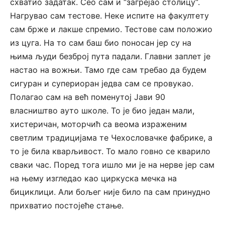
схватио задатак. Сео сам и “загрејао столицу“.
Нагрувао сам тестове. Неке испите на факултету
сам брже и лакше спремио. Тестове сам положио
из цуга. На то сам баш био поносан јер су на
њима људи безброј пута падали. Главни заплет је
настао на вожњи. Тамо где сам требао да будем
сигуран и супериоран једва сам се провукао.
Полагао сам на већ поменутој Јави 90
власништво ауто школе. То је био један мали,
хистеричан, моторчић са веома израженим
светлим традицијама те Чехословачке фабрике, а
то је била кварљивост. То мало говно се кварило
сваки час. Поред тога ишло ми је на нерве јер сам
на њему изгледао као циркуска мечка на
бициклици. Али бољег није било па сам принудно
прихватио постојеће стање.