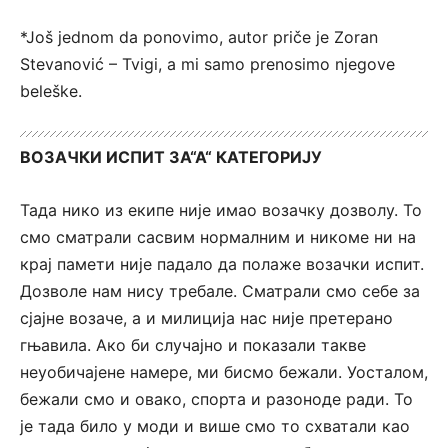
*Još jednom da ponovimo, autor priče je Zoran
Stevanović – Tvigi, a mi samo prenosimo njegove
beleške.
ВОЗАЧКИ ИСПИТ ЗА“А“ КАТЕГОРИЈУ
Тада нико из екипе није имао возачку дозволу. То
смо сматрали сасвим нормалним и никоме ни на
крај памети није падало да полаже возачки испит.
Дозволе нам нису требале. Сматрали смо себе за
сјајне возаче, а и милиција нас није претерано
гњавила. Ако би случајно и показали такве
неуобичајене намере, ми бисмо бежали. Уосталом,
бежали смо и овако, спорта и разоноде ради. То
је тада било у моди и више смо то схватали као