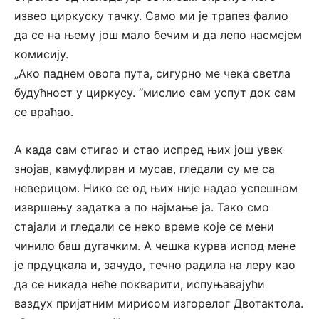
извео циркуску тачку. Само ми је трапез фалио
да се на њему још мало бечим и да лепо насмејем
комисију.
„Ако паднем овога пута, сигурно ме чека светла
будућност у циркусу. “мислио сам успут док сам
се враћао.
А када сам стигао и стао испред њих још увек
знојав, камуфлиран и мусав, гледали су ме са
неверицом. Нико се од њих није надао успешном
извршењу задатка а по најмање ја. Тако смо
стајали и гледали се неко време које се мени
чинило баш дугачким. А чешка курва испод мене
је прдуцкала и, зачудо, течно радила на леру као
да се никада неће покварити, испуњавајући
ваздух пријатним мирисом изгорелог Двотактола.