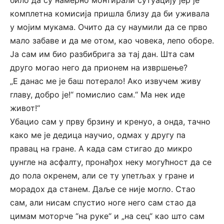
било да су намерно монтирали сутуацију јер је
комплетна комисија пришла близу да би уживала
у мојим мукама. Очито да су наумили да се прво
мало забаве и да ме отом, као човека, лепо оборе.
Ја сам им био разбибрига за тај дан. Шта сам
друго могао него да прионем на извршење?
„Е данас ме је баш потерало! Ако извучем живу
главу, добро је!“ помислио сам.“ Ма нек иде
живот!“
Убацио сам у прву брзину и кренуо, а онда, тачно
како ме је дедица научио, одмах у другу па
правац на гране. А када сам стигао до микро
џунгле на асфалту, пронађох неку могућност да се
до пола окренем, али се ту упетљах у гране и
морадох да станем. Даље се није могло. Стао
сам, али нисам спустио ноге него сам стао да
цимам моторче “на руке“ и „на сец“ као што сам