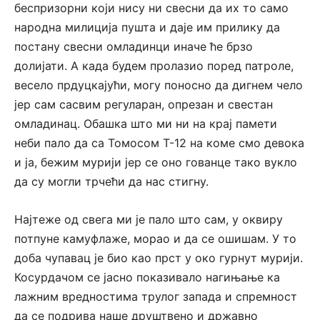
беспризорни који нису ни свесни да их то само
народна милиција пушта и даје им прилику да
постану свесни омладинци иначе ће брзо
долијати. А када будем пролазио поред патроле,
весело прдуцкајући, могу поносно да дигнем чело
јер сам сасвим регуларан, опрезан и свестан
омладинац. Обашка што ми ни на крај памети
неби пало да са Томосом T-12 на коме смо девока
и ја, бежим мурији јер се оно гованце тако вукло
да су могли трчећи да нас стигну.
Најтеже од свега ми је пало што сам, у оквиру
потпуне камуфлаже, морао и да се ошишам. У то
доба чупавац је био као прст у око гурнут мурији.
Косурдачом се јасно показивало нагињање ка
лажним вредностима трулог запада и спремност
да се подрива наше друштвено и државно