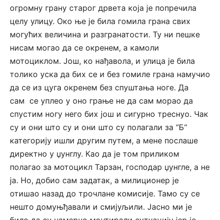
огромну грану старог дрвета која је попречила
целу улицу. Око ње је била гомила грана свих
могућих величина и разгранатости. Ту ни пешке
нисам могао да се окренем, а камоли
мотоциклом. Још, ко нађавола, и улица је била
толико уска да бих се и без гомиле грана намучио
да се из цуга окренем без спуштања ноге. Да
сам се уплео у оно грање не да сам морао да
спустим ногу него бих још и сигурно треснуо. Чак
су и они што су и они што су полагали за “Б“
категорију ишли другим путем, а мене послаше
директно у џунглу. Као да је том приликом
полагао за мотоцикл Тарзан, господар џунгле, а не
ја. Но, добио сам задатак, а милиционер је
отишао назад до трочлане комисије. Тамо су се
нешто домуњђавали и смијуљили. Јасно ми је