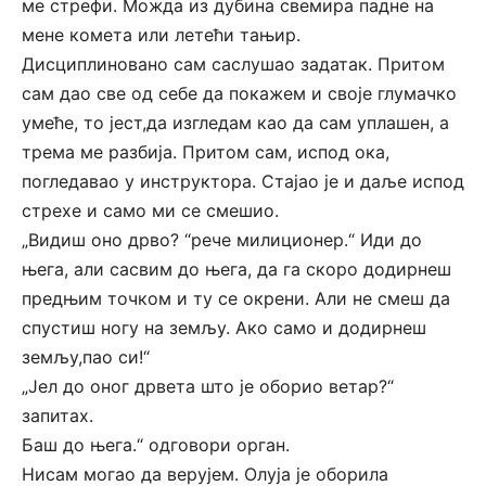
ме стрефи. Можда из дубина свемира падне на
мене комета или летећи тањир.
Дисциплиновано сам саслушао задатак. Притом
сам дао све од себе да покажем и своје глумачко
умеће, то јест,да изгледам као да сам уплашен, а
трема ме разбија. Притом сам, испод ока,
погледавао у инструктора. Стајао је и даље испод
стрехе и само ми се смешио.
„Видиш оно дрво? “рече милиционер.“ Иди до
њега, али сасвим до њега, да га скоро додирнеш
предњим точком и ту се окрени. Али не смеш да
спустиш ногу на земљу. Ако само и додирнеш
земљу,пао си!“
„Јел до оног дрвета што је оборио ветар?“
запитах.
Баш до њега.“ одговори орган.
Нисам могао да верујем. Олуја је оборила