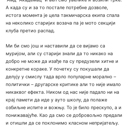
А када су и за то постале потребне дозволе,
истога момента је цела такмичарска екипа спала
на неколико старијих возача па је мото секцији
клуба претио распад.
Ми би смо још и наставили да се вијамо са
муријом, али су старији знали да то никако на
добро не може да изађе па су предузели хитне и
конкретне кораке. У почетку су покушали да
делују у смислу тада врло популарне морално –
политички – другарске критике али то није имало
никаквог ефекта. Ником од нас није падало ни на
крај памети да иде у ауто школу, да полаже
озбиљне испите и вожњу. То је било прескупо, а и
понижавајуће. Као да смо се добровољно предали
и отишли да се поклонимо класном непријатељу.