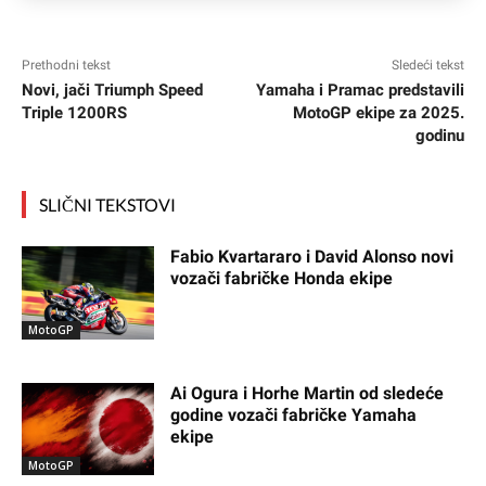
Prethodni tekst
Sledeći tekst
Novi, jači Triumph Speed
Yamaha i Pramac predstavili
Triple 1200RS
MotoGP ekipe za 2025.
godinu
SLIČNI TEKSTOVI
Fabio Kvartararo i David Alonso novi
vozači fabričke Honda ekipe
MotoGP
Ai Ogura i Horhe Martin od sledeće
godine vozači fabričke Yamaha
ekipe
MotoGP