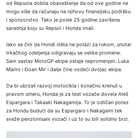
od Repsola dobila obaveštenje da od ove godine ne
mogu više da računaju na njihovu finansijsku podršku
i sponzorstvo. Tako je posle 25 godine završena
saradnja koju su Repsol i Honda imali.
Iako se čini da Hondi ništa ne polazi za rukom, unutar
trkačkog odeljenja odigravaju se velike promene.
Sam sastav MotoGP ekipe ostaje nepromenjen. Luka
Marini i Đoan Mir i dalje čine vodeći dvojac ekipe.
Da bi ubrzali razvoj motocikla i konačno krenuli u
pravom smeru, Honda je za test vozače dovela Aleš
Espargara i Takaaki Nakagamija. To je odličan potez
za Hondu budući da su Espargaro i Nakagami tek
sveže penzionisani vozači i uz to su bili solidno brzi.