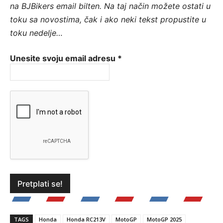
na BJBikers email bilten.
Na taj način možete ostati u
toku sa novostima, čak i ako neki tekst propustite u
toku nedelje…
Unesite svoju email adresu
*
TAGS
Honda
Honda RC213V
MotoGP
MotoGP 2025