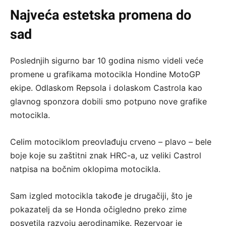
Najveća estetska promena do
sad
Poslednjih sigurno bar 10 godina nismo videli veće
promene u grafikama motocikla Hondine MotoGP
ekipe. Odlaskom Repsola i dolaskom Castrola kao
glavnog sponzora dobili smo potpuno nove grafike
motocikla.
Celim motociklom preovlađuju crveno – plavo – bele
boje koje su zaštitni znak HRC-a, uz veliki Castrol
natpisa na bočnim oklopima motocikla.
Sam izgled motocikla takođe je drugačiji, što je
pokazatelj da se Honda očigledno preko zime
posvetila razvoju aerodinamike. Rezervoar je