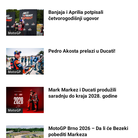
Banjaja i Aprilia potpisali
četvorogodišnji ugovor
MotoGP
Pedro Akosta prelazi u Ducati!
MotoGP
Mark Markez i Ducati produžili
saradnju do kraja 2028. godine
MotoGP
MotoGP Brno 2026 – Da li će Bezeki
pobediti Markeza