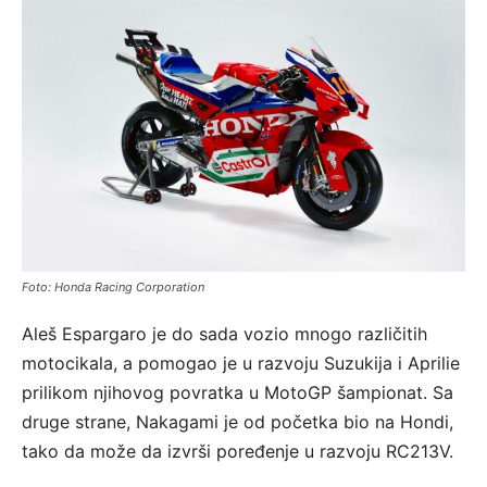
Foto: Honda Racing Corporation
Aleš Espargaro je do sada vozio mnogo različitih
motocikala, a pomogao je u razvoju Suzukija i Aprilie
prilikom njihovog povratka u MotoGP šampionat. Sa
druge strane, Nakagami je od početka bio na Hondi,
tako da može da izvrši poređenje u razvoju RC213V.