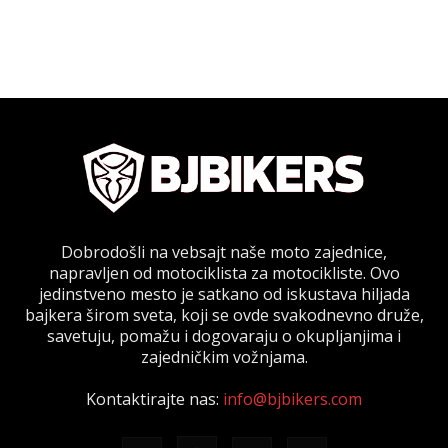
Dobrodošli na vebsajt naše moto zajednice,
napravljen od motociklista za motocikliste. Ovo
jedinstveno mesto je satkano od iskustava hiljada
bajkera širom sveta, koji se ovde svakodnevno druže,
savetuju, pomažu i dogovaraju o okupljanjima i
zajedničkim vožnjama.
Kontaktirajte nas:
info@bjbikers.com