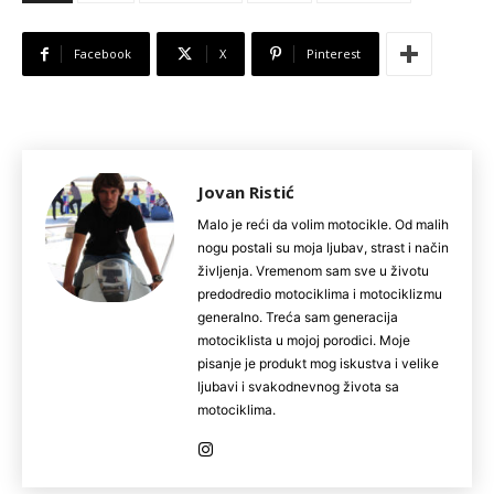
Facebook
X
Pinterest
Jovan Ristić
Malo je reći da volim motocikle. Od malih
nogu postali su moja ljubav, strast i način
življenja. Vremenom sam sve u životu
predodredio motociklima i motociklizmu
generalno. Treća sam generacija
motociklista u mojoj porodici. Moje
pisanje je produkt mog iskustva i velike
ljubavi i svakodnevnog života sa
motociklima.