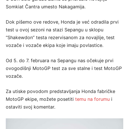
Somkiat Čantra umesto Nakagamija.
Dok pišemo ove redove, Honda je već odradila prvi
test u ovoj sezoni na stazi Sepangu u sklopu
“Shakewdon” testa rezervisanom za novajlije, test
vozače i vozače ekipa koje imaju povlastice.
Od 5. do 7. februara na Sepangu nas očekuje prvi
ovogodišnji MotoGP test za sve stalne i test MotoGP
vozače.
Za utiske povodom predstavljanja Honda fabričke
MotoGP ekipe, možete posetiti
temu na forumu
i
ostaviti svoj komentar.