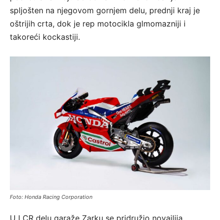
spljošten na njegovom gornjem delu, prednji kraj je
oštrijih crta, dok je rep motocikla glmomazniji i
takoreći kockastiji.
Foto: Honda Racing Corporation
U LCR delu garaže Zarku se pridružio novajlija