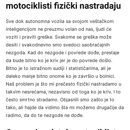
motociklisti fizički nastradaju
Sve dok autonomna vozila sa svojom veštačkom
inteligencijom ne preuzmu volan od nas, ljudi će
voziti i praviti greške. Svakome se greška može
desiti i svakodnevno smo svedoci saobraćajnih
nezgoda. Kad do nezgode i povrede dođe, prestaje
da bude bitno ko je kriv jer je do povrede došlo.
Bitno je to istražnom sudiji i statističarima, ali je
daleko manje bitno onome ko je završio u bolnici.
Naš problem je što mi prečesto fizički nastradamo u
takvim nesrećama, nezavisno od toga ko je kriv. I to
često smrtno stradamo. Objasnili smo zašto je to
tako, ali hajde da vidimo šta mi možemo drugačije da
radimo, da do te nezgode ne dođe.