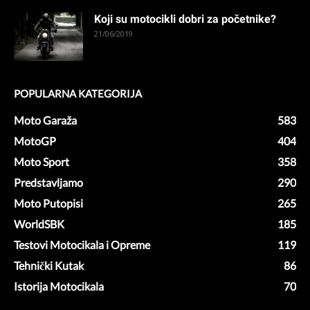
Koji su motocikli dobri za početnike?
21/06/2019
POPULARNA KATEGORIJA
Moto Garaža
583
MotoGP
404
Moto Sport
358
Predstavljamo
290
Moto Putopisi
265
WorldSBK
185
Testovi Motocikala i Opreme
119
Tehnički Kutak
86
Istorija Motocikala
70