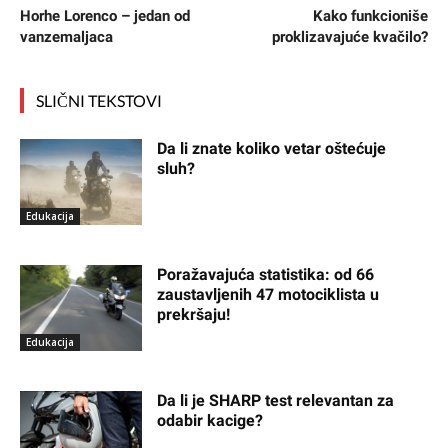
Horhe Lorenco – jedan od
Kako funkcioniše
vanzemaljaca
proklizavajuće kvačilo?
SLIČNI TEKSTOVI
Da li znate koliko vetar oštećuje
sluh?
Edukacija
Poražavajuća statistika: od 66
zaustavljenih 47 motociklista u
prekršaju!
Edukacija
Da li je SHARP test relevantan za
odabir kacige?