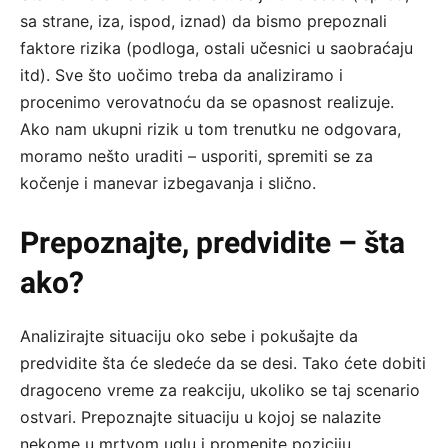
sa strane, iza, ispod, iznad) da bismo prepoznali
faktore rizika (podloga, ostali učesnici u saobraćaju
itd). Sve što uočimo treba da analiziramo i
procenimo verovatnoću da se opasnost realizuje.
Ako nam ukupni rizik u tom trenutku ne odgovara,
moramo nešto uraditi – usporiti, spremiti se za
kočenje i manevar izbegavanja i slično.
Prepoznajte, predvidite – šta
ako?
Analizirajte situaciju oko sebe i pokušajte da
predvidite šta će sledeće da se desi. Tako ćete dobiti
dragoceno vreme za reakciju, ukoliko se taj scenario
ostvari. Prepoznajte situaciju u kojoj se nalazite
nekome u mrtvom uglu i promenite poziciju.