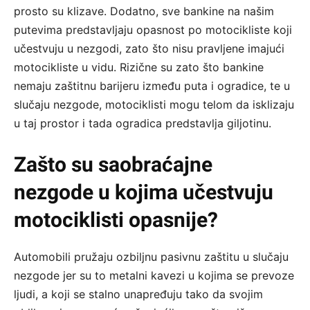
prosto su klizave. Dodatno, sve bankine na našim
putevima predstavljaju opasnost po motocikliste koji
učestvuju u nezgodi, zato što nisu pravljene imajući
motocikliste u vidu. Rizične su zato što bankine
nemaju zaštitnu barijeru između puta i ogradice, te u
slučaju nezgode, motociklisti mogu telom da isklizaju
u taj prostor i tada ogradica predstavlja giljotinu.
Zašto su saobraćajne
nezgode u kojima učestvuju
motociklisti opasnije?
Automobili pružaju ozbiljnu pasivnu zaštitu u slučaju
nezgode jer su to metalni kavezi u kojima se prevoze
ljudi, a koji se stalno unapređuju tako da svojim