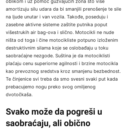
oblikom i uz pomoć gužvajućih zona što više
amortizuju silu udara da bi smanjili prenošenje te sile
na ljude unutar i van vozila. Takođe, poseduju i
zasebne aktivne sisteme zaštite putnika poput
višestrukih air bag-ova i slično. Motocikli ne nude
ništa od toga i čine motocikliste potpuno izloženim
destruktivnim silama koje se oslobađaju u toku
saobraćajne nezgode. Suština je da motociklisti
plaćaju cenu superiorne agilnosti i brzine motocikla
kao prevoznog sredstva kroz smanjenu bezbednost.
Te činjenice svi treba da smo svesni svaki put kada
prebacujemo nogu preko svog omiljenog
dvotočkaša.
Svako može da pogreši u
saobraćaju, ali obično