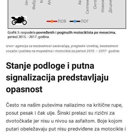
Izvor: agencija za bezbednost saobraćaja, pregledni izveštaj, bezbednost
vozača i putnika na mopedima i motocikla za period 2015. – 2017- godine.
Stanje podloge i putna
signalizacija predstavljaju
opasnost
Često na našim putevima nailazimo na kritične rupe,
posut pesak i čak ulje. Šinski prelazi su rizični za
dvotočkaše jer nisu u nivou sa asfaltom. Boje kojom
putari obeležavaju put nisu predviđene za motocikle i