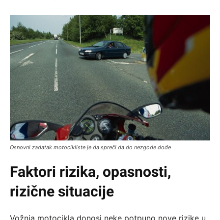
Osnovni zadatak motocikliste je da spreči da do nezgode dođe
Faktori rizika, opasnosti,
rizične situacije
Vožnja motocikla donosi neke potpuno nove rizike u