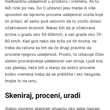
međusobnu udaljenost u prostoru i vremenu. Ali tu
leži rizik po nas. Svi ti učesnici jesu manje ili više
sposobni da ispravno procene udaljenost vozila koje
im prilazi, ali samo pod uslovom da to vozilo dolazi
očekivanom brzinom. Rekao bih da je očekivana
brzina u gradu oko 50-60km/h, a van grada oko 70-
80 km/h. Kad god neko ide brže od tih brzina, ne
treba da računa sa tim da će drugi pravilno da
procene njegovu udaljenost. Prosto, to izbacuje čitav
sistem procenjivanja udaljenosti van stroja. Ljudi koji
vas gledaju, neće biti u stanju da dobro procene
koliko vremena treba da se približite i eto nezgode.
Imajte to na umu.
Skeniraj, proceni, uradi
Stalno moramo skenirati situaciju oko sebe (ispred,