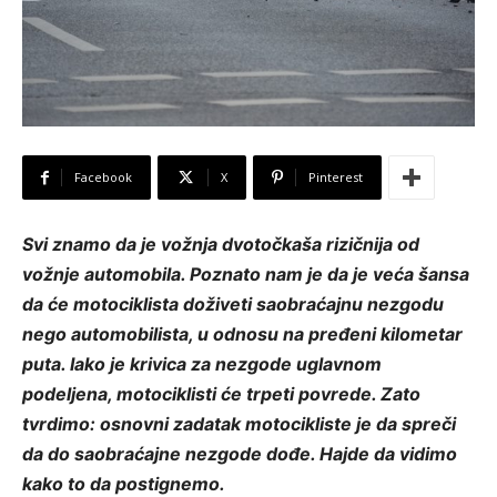
Facebook
X
Pinterest
Svi znamo da je vožnja dvotočkaša rizičnija od
vožnje automobila. Poznato nam je da je veća šansa
da će motociklista doživeti saobraćajnu nezgodu
nego automobilista, u odnosu na pređeni kilometar
puta. Iako je krivica za nezgode uglavnom
podeljena, motociklisti će trpeti povrede. Zato
tvrdimo: osnovni zadatak motocikliste je da spreči
da do saobraćajne nezgode dođe. Hajde da vidimo
kako to da postignemo.