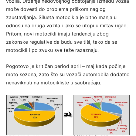
vozila. Držanje nedovoljnog odstojanja između vozila
može dovesti do problema prilikom naglog
zaustavljanja. Silueta motocikla je bitno manja u
odnosu na druga vozila i lako se utopi u mrtav ugao.
Pritom, novi motocikli imaju tendenciju zbog
zakonske regulative da budu sve tiši, tako da se
motocikli i po zvuku sve teže razaznaju.
Pogotovo je kritičan period april – maj kada počinje
moto sezona, zato što su vozači automobila dodatno
nenaviknuti na motocikliste u saobraćaju.