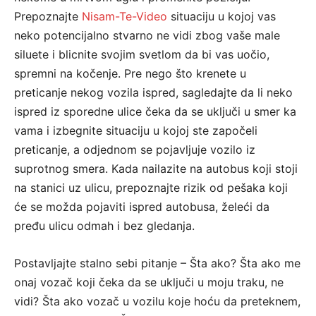
Prepoznajte
Nisam-Te-Video
situaciju u kojoj vas
neko potencijalno stvarno ne vidi zbog vaše male
siluete i blicnite svojim svetlom da bi vas uočio,
spremni na kočenje. Pre nego što krenete u
preticanje nekog vozila ispred, sagledajte da li neko
ispred iz sporedne ulice čeka da se uključi u smer ka
vama i izbegnite situaciju u kojoj ste započeli
preticanje, a odjednom se pojavljuje vozilo iz
suprotnog smera. Kada nailazite na autobus koji stoji
na stanici uz ulicu, prepoznajte rizik od pešaka koji
će se možda pojaviti ispred autobusa, želeći da
pređu ulicu odmah i bez gledanja.
Postavljajte stalno sebi pitanje – Šta ako? Šta ako me
onaj vozač koji čeka da se uključi u moju traku, ne
vidi? Šta ako vozač u vozilu koje hoću da preteknem,