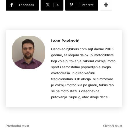
Facebook
X
Pinterest
Ivan Pavlović
Osnovao bjbikers.com sajt davne 2005.
godine, sa idejom da okupi motocikliste
koji vole putovanja, vikend vožnje, moto
sport i samostalno popravljanje svojih
dvotočkaša. Inicirao većinu
tradicionalnih BJB akcija. Minimizovao
je vožnju motocikla po gradu, fokusirao
se na moto stazu i višednevna
putovanja. Suprug, otac dvoje dece.
Prethodni tekst
Sledeći tekst