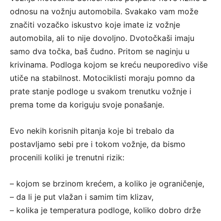
odnosu na vožnju automobila. Svakako vam može
značiti vozačko iskustvo koje imate iz vožnje
automobila, ali to nije dovoljno. Dvotočkaši imaju
samo dva točka, baš čudno. Pritom se naginju u
krivinama. Podloga kojom se kreću neuporedivo više
utiče na stabilnost. Motociklisti moraju pomno da
prate stanje podloge u svakom trenutku vožnje i
prema tome da koriguju svoje ponašanje.
Evo nekih korisnih pitanja koje bi trebalo da
postavljamo sebi pre i tokom vožnje, da bismo
procenili koliki je trenutni rizik:
– kojom se brzinom krećem, a koliko je ograničenje,
– da li je put vlažan i samim tim klizav,
– kolika je temperatura podloge, koliko dobro drže