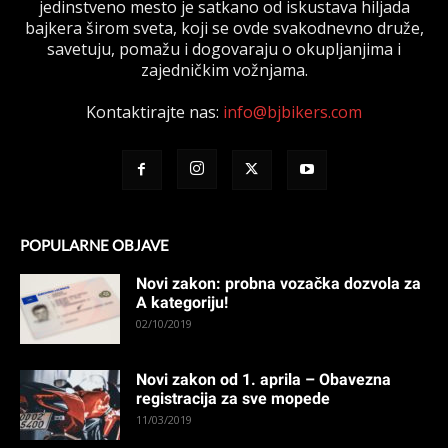
jedinstveno mesto je satkano od iskustava hiljada
bajkera širom sveta, koji se ovde svakodnevno druže,
savetuju, pomažu i dogovaraju o okupljanjima i
zajedničkim vožnjama.
Kontaktirajte nas:
info@bjbikers.com
POPULARNE OBJAVE
Novi zakon: probna vozačka dozvola za
A kategoriju!
02/10/2019
Novi zakon od 1. aprila – Obavezna
registracija za sve mopede
11/03/2019