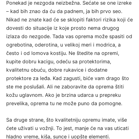
Ponekad je nezgoda neizbežna. Sećate se one izreke
– kad bih znao da ću da padnem, ja bih prvo seo.
Nikad ne znate kad će se sklopiti faktori rizika koji će
dovesti do situacije iz koje prosto nema drugog
izlaza do nezgode. Tada vas oprema može spasiti od
ogrebotina, oderotina, u velikoj meri i modrica, a
često i od lomova kostiju. Ne štedite na opremi,
kupite dobru kacigu, odeću sa protektorima,
kvalitetnu obuću, dobre rukavice i dodatne
protektore za leđa. Kad zagusti, biće vam drago što
ste me poslušali. Ali ne zaboravite da oprema štiti
kožu uglavnom. Ako je brzina udarca u prepreku
prevelika, oprema tu ne može puno da pomogne.
Sa druge strane, što kvalitetniju opremu imate, više
ćete uživati u vožnji. To jest, manje će na vas uticati
hladno vreme, kiša, sunce i uopšte elementi.