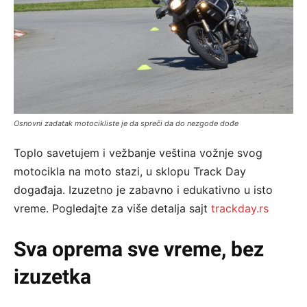
Osnovni zadatak motocikliste je da spreči da do nezgode dođe
Toplo savetujem i vežbanje veština vožnje svog
motocikla na moto stazi, u sklopu Track Day
događaja. Izuzetno je zabavno i edukativno u isto
vreme. Pogledajte za više detalja sajt
trackday.rs
Sva oprema sve vreme, bez
izuzetka