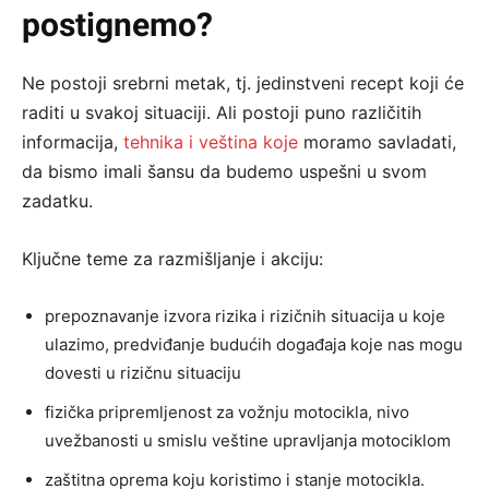
postignemo?
Ne postoji srebrni metak, tj. jedinstveni recept koji će
raditi u svakoj situaciji. Ali postoji puno različitih
informacija,
tehnika i veština koje
moramo savladati,
da bismo imali šansu da budemo uspešni u svom
zadatku.
Ključne teme za razmišljanje i akciju:
prepoznavanje izvora rizika i rizičnih situacija u koje
ulazimo, predviđanje budućih događaja koje nas mogu
dovesti u rizičnu situaciju
fizička pripremljenost za vožnju motocikla, nivo
uvežbanosti u smislu veštine upravljanja motociklom
zaštitna oprema koju koristimo i stanje motocikla.