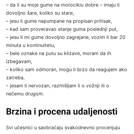
– da li su moje gume na motociklu dobre – imaju li
dovoljno šare, koliko su stare,
– jesu li gume napumpane na propisan pritisak,
– kad sam proveravao stanje guma poslednji put,
– jesu li mi gume dovoljno zagrejane, vozim li bar 20
minuta u kontinuitetu,
– bele oznake na putu su klizave, moram da ih
izbegavam,
– koliko sam odmoran, mogu li brzo da reagujem ako
zatreba,
– jesam li nervozan, razmišljam li o vožnji ili o
nečemu drugom.
Brzina i procena udaljenosti
Svi učesnici u saobraćaju svakodnevno procenjuju