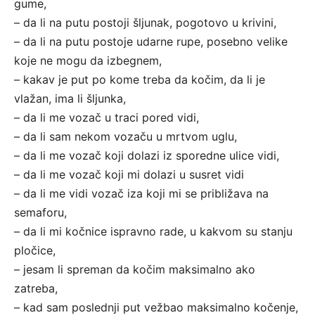
gume,
– da li na putu postoji šljunak, pogotovo u krivini,
– da li na putu postoje udarne rupe, posebno velike
koje ne mogu da izbegnem,
– kakav je put po kome treba da kočim, da li je
vlažan, ima li šljunka,
– da li me vozač u traci pored vidi,
– da li sam nekom vozaču u mrtvom uglu,
– da li me vozač koji dolazi iz sporedne ulice vidi,
– da li me vozač koji mi dolazi u susret vidi
– da li me vidi vozač iza koji mi se približava na
semaforu,
– da li mi kočnice ispravno rade, u kakvom su stanju
pločice,
– jesam li spreman da kočim maksimalno ako
zatreba,
– kad sam poslednji put vežbao maksimalno kočenje,