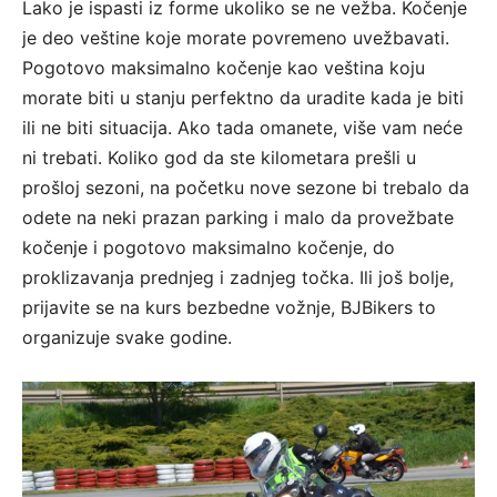
Lako je ispasti iz forme ukoliko se ne vežba. Kočenje
je deo veštine koje morate povremeno uvežbavati.
Pogotovo maksimalno kočenje kao veština koju
morate biti u stanju perfektno da uradite kada je biti
ili ne biti situacija. Ako tada omanete, više vam neće
ni trebati. Koliko god da ste kilometara prešli u
prošloj sezoni, na početku nove sezone bi trebalo da
odete na neki prazan parking i malo da provežbate
kočenje i pogotovo maksimalno kočenje, do
proklizavanja prednjeg i zadnjeg točka. Ili još bolje,
prijavite se na kurs bezbedne vožnje, BJBikers to
organizuje svake godine.