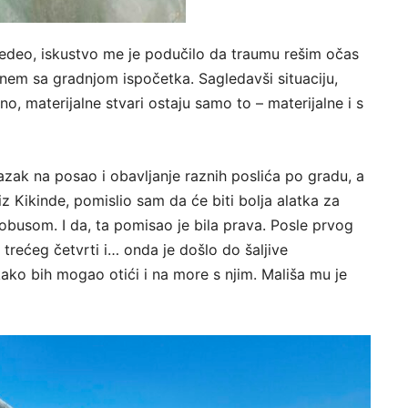
štedeo, iskustvo me je podučilo da traumu rešim očas
enem sa gradnjom ispočetka. Sagledavši situaciju,
no, materijalne stvari ostaju samo to – materijalne i s
zak na posao i obavljanje raznih poslića po gradu, a
 Kikinde, pomislio sam da će biti bolja alatka za
obusom. I da, ta pomisao je bila prava. Posle prvog
 trećeg četvrti i… onda je došlo do šaljive
ako bih mogao otići i na more s njim. Mališa mu je