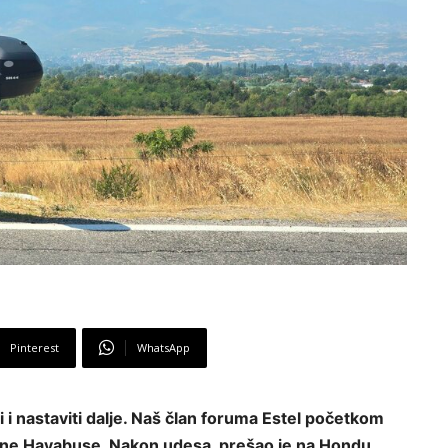
Pinterest
WhatsApp
 i nastaviti dalje. Naš član foruma Estel početkom
ene Hayabuse. Nakon udesa, prešao je na Hondu