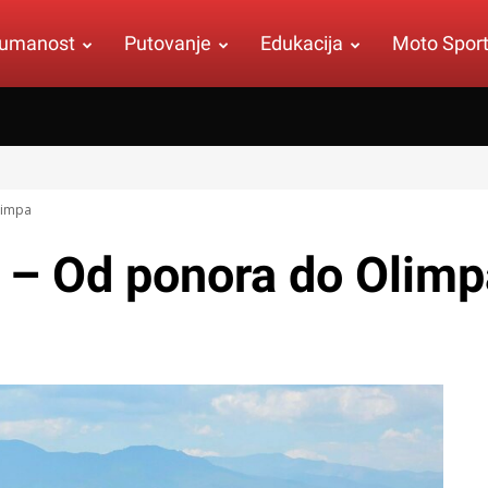
umanost
Putovanje
Edukacija
Moto Spor
limpa
 – Od ponora do Olimp