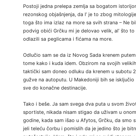
Postoji jedna prelepa zemlja sa bogatom istorijo
rezonskog objašnjenja, da l’ je to zbog mitologije
toga što ima izlaz na more sa svih strana – Ne b
podvig obići Grčku mi je delovao velik, al’ što to
odlazili sa peglicama i fićama na more.
Odlučio sam se da iz Novog Sada krenem putem j
tome kako i kuda idem. Obzirom na svojih velik
taktički sam doneo odluku da krenem u subotu 2.
gužve na autoputu. U Makedoniji bih se isključi
sve do konačne destinacije.
Tako i beše. Ja sam svega dva puta u svom život
sportiste, nikada nisam stigao da uživam u ono
godine, kada sam išao u Afytos, Grčku, da smo st
jeli teleću čorbu i pomislih da je jedino što je b