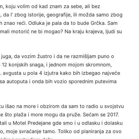
m, koju volim od kad znam za sebe, ali bez
, da l’ zbog istorije, geografije, ili možda samo zbog
ih znao reći. Odluka je pala da to bude Grčka. Sam
 mali motorić ne bi mogao? Na kraju krajeva, ljudi su
uga, da vozim žustro i da ne razmišljam puno o
ih 12 konjskih snaga, i jednom mojom skromnom,
 avgusta u pola 4 izjutra kako bih izbegao najveće
o sa autoputa i onda bih vozio sporednim putevima
u išao na more i obzirom da sam to radio u svojstvu
me što plaža i more mogu da pruže. Sećam se 2017.
ali u Motel Predejane gde smo i u odlasku i dolasku
itno, moje svraćanje tamo. Toliko od planiranja za ovo