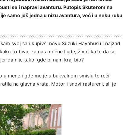
pusti se i napravi avanturu. Putopis Skuterom na
je samo još jedna u nizu avantura, već i u neku ruku
 sam svoj san kupivši novu Suzuki Hayabusu i najzad
kako to biva, za nas obične ljude, život kaže da se
jer da nije tako, gde bi nam kraj bio?
o u mene i gde me je u bukvalnom smislu te reči,
tila na glavna vrata. Motor i snovi rastureni, ali je