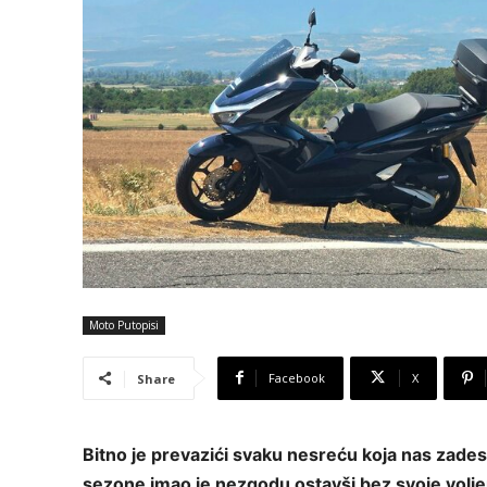
Moto Putopisi
Facebook
X
Share
Bitno je prevazići svaku nesreću koja nas zadesi
sezone imao je nezgodu ostavši bez svoje volj