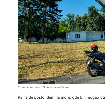
Skuterom na more – Od ponora do Olimpa
Pa hajde pošto idem na more, gde bih mogao oti