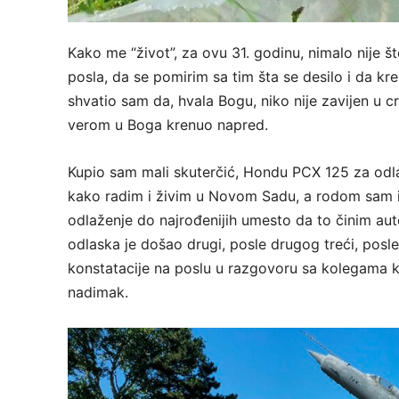
Kako me “život”, za ovu 31. godinu, nimalo nije 
posla, da se pomirim sa tim šta se desilo i da kr
shvatio sam da, hvala Bogu, niko nije zavijen u cr
verom u Boga krenuo napred.
Kupio sam mali skuterčić, Hondu PCX 125 za odla
kako radim i živim u Novom Sadu, a rodom sam iz
odlaženje do najrođenijih umesto da to činim aut
odlaska je došao drugi, posle drugog treći, posle
konstatacije na poslu u razgovoru sa kolegama k
nadimak.