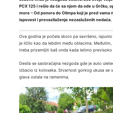
PCX 125 i rešio da će sa njom da ode u Grčku, o
more – Od ponora do Olimpa koji je pred vama ni
ispovest i prevazilaženje nezasluženih nedaća.
Ova godina je počela skoro pa savršeno, ispunio
je ličilo kao da lebdim među oblacima. Međutim, 
treba prizemljiti baš onda kada letimo previsoko 
Desila se saobraćajna nezgoda gde je auto ulete
izbacio iz koloseka. Stvarnost gorkog ukusa se vra
glava ostala na ramenima.