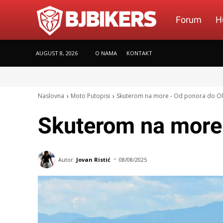
BJBikers.com
Forum
H
AUGUST 8, 2026
O NAMA
KONTAKT
Naslovna
Moto Putopisi
Skuterom na more - Od ponora do O
Skuterom na more
-
Autor:
Jovan Ristić
08/08/2025