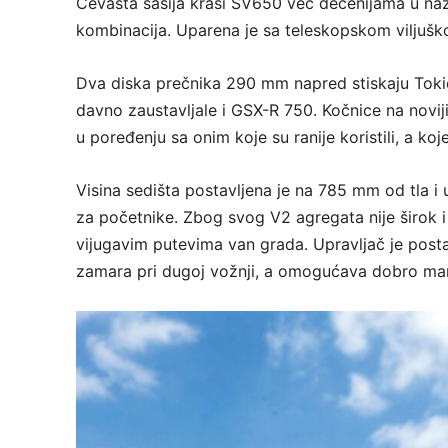
Cevasta šasija krasi SV650 već decenijama u na
kombinacija. Uparena je sa teleskopskom viljušk
Dva diska prečnika 290 mm napred stiskaju Tokic
davno zaustavljale i GSX-R 750. Kočnice na nov
u poređenju sa onim koje su ranije koristili, a 
Visina sedišta postavljena je na 785 mm od tla 
za početnike. Zbog svog V2 agregata nije širok i
vijugavim putevima van grada. Upravljač je posta
zamara pri dugoj vožnji, a omogućava dobro man