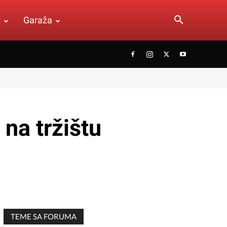
t
Garaža
na tržištu
TEME SA FORUMA