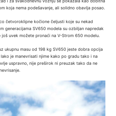
zad i za svakodnevnu vožnju se pokazala kao dobitna
om koja nema podešavanje, ali solidno obavlja posao.
o četvoroklipne kočione čeljusti koje su nekad
ijim generacijama SV650 modela su ozbiljan napredak
koje još uvek možete pronaći na V-Strom 650 modelu.
i uz ukupnu masu od 198 kg SV650 jeste dobra opcija
 lako je manevrisati njime kako po gradu tako i na
vlje uspravno, nije preširok ni preuzak tako da ne
evrisanje.