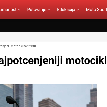
umanost
Putovanje
Edukacija
Moto Spor
enjeniji motocikl na tržištu
potcenjeniji motocikl 