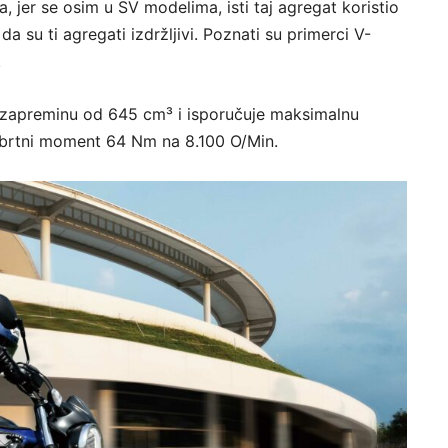
, jer se osim u SV modelima, isti taj agregat koristio
a su ti agregati izdržljivi. Poznati su primerci V-
.
 zapreminu od 645 cm³ i isporučuje maksimalnu
obrtni moment 64 Nm na 8.100 O/Min.