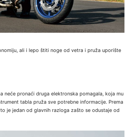
omiju, ali i lepo štiti noge od vetra i pruža uporište
-a neće pronaći druga elektronska pomagala, koja mu
strument tabla pruža sve potrebne informacije. Prema
e to je jedan od glavnih razloga zašto se odustaje od