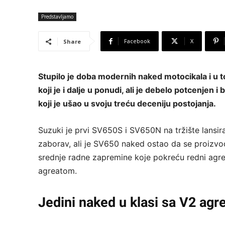
Predstavljamo
Facebook
X
Share
Stupilo je doba modernih naked motocikala i u t
koji je i dalje u ponudi, ali je debelo potcenje
koji je ušao u svoju treću deceniju postojanja.
Suzuki je prvi SV650S i SV650N na tržište lansir
zaborav, ali je SV650 naked ostao da se proizv
srednje radne zapremine koje pokreću redni agre
agreatom.
Jedini naked u klasi sa V2 ag