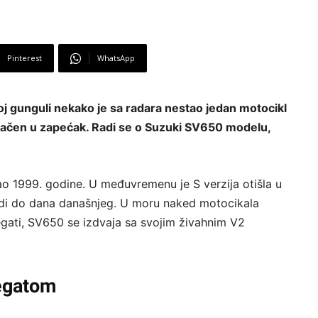
Pinterest
WhatsApp
oj gunguli nekako je sa radara nestao jedan motocikl
n i bačen u zapećak. Radi se o Suzuki SV650 modelu,
ao 1999. godine. U međuvremenu je S verzija otišla u
odi do dana današnjeg. U moru naked motocikala
gati, SV650 se izdvaja sa svojim živahnim V2
regatom