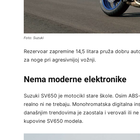
Foto: Suzuki
Rezervoar zapremine 14,5 litara pruža dobru auton
za noge pri agresivnijoj vožnji.
Nema moderne elektronike
Suzuki SV650 je motocikl stare škole. Osim ABS
realno ni ne trebaju. Monohromatska digitalna in
današnjim trendovima je zaostala i verovali ili n
kupovine SV650 modela.