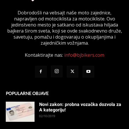
Dobrodošli na vebsajt naše moto zajednice,
napravljen od motociklista za motocikliste. Ovo
jedinstveno mesto je satkano od iskustava hiljada
bajkera širom sveta, koji se ovde svakodnevno druže,
savetuju, pomažu i dogovaraju o okupljanjima i
zajedničkim vožnjama.
Kontaktirajte nas:
info@bjbikers.com
POPULARNE OBJAVE
Novi zakon: probna vozačka dozvola za
A kategoriju!
02/10/2019