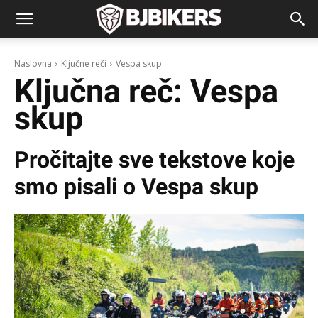
Naslovna
Ključne reči
Vespa skup
Ključna reč:
Vespa
skup
Pročitajte sve tekstove koje
smo pisali o
Vespa skup