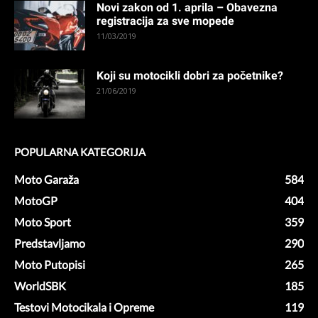
Novi zakon od 1. aprila – Obavezna
registracija za sve mopede
11/03/2019
Koji su motocikli dobri za početnike?
21/06/2019
POPULARNA KATEGORIJA
Moto Garaža
584
MotoGP
404
Moto Sport
359
Predstavljamo
290
Moto Putopisi
265
WorldSBK
185
Testovi Motocikala i Opreme
119