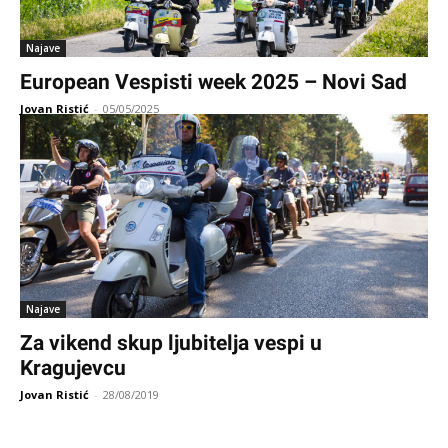
Najave
European Vespisti week 2025 – Novi Sad
Jovan Ristić
-
05/05/2025
Najave
Za vikend skup ljubitelja vespi u
Kragujevcu
Jovan Ristić
-
28/08/2019