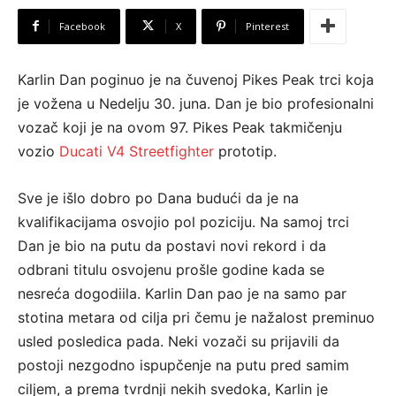
Facebook
X
Pinterest
Karlin Dan poginuo je na čuvenoj Pikes Peak trci koja
je vožena u Nedelju 30. juna. Dan je bio profesionalni
vozač koji je na ovom 97. Pikes Peak takmičenju
vozio
Ducati V4 Streetfighter
prototip.
Sve je išlo dobro po Dana budući da je na
kvalifikacijama osvojio pol poziciju. Na samoj trci
Dan je bio na putu da postavi novi rekord i da
odbrani titulu osvojenu prošle godine kada se
nesreća dogodiila. Karlin Dan pao je na samo par
stotina metara od cilja pri čemu je nažalost preminuo
usled posledica pada. Neki vozači su prijavili da
postoji nezgodno ispupčenje na putu pred samim
ciljem, a prema tvrdnji nekih svedoka, Karlin je