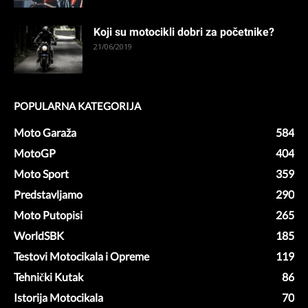
Koji su motocikli dobri za početnike?
21/06/2019
POPULARNA KATEGORIJA
Moto Garaža
584
MotoGP
404
Moto Sport
359
Predstavljamo
290
Moto Putopisi
265
WorldSBK
185
Testovi Motocikala i Opreme
119
Tehnički Kutak
86
Istorija Motocikala
70