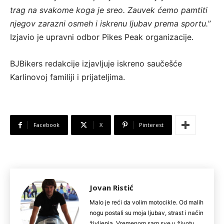
trag na svakome koga je sreo. Zauvek ćemo pamtiti
njegov zarazni osmeh i iskrenu ljubav prema sportu.
”
Izjavio je upravni odbor Pikes Peak organizacije.
BJBikers redakcije izjavljuje iskreno saučešće
Karlinovoj familiji i prijateljima.
Facebook
X
Pinterest
Jovan Ristić
Malo je reći da volim motocikle. Od malih
nogu postali su moja ljubav, strast i način
življenja. Vremenom sam sve u životu