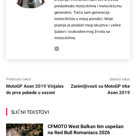
predodredio motociklima i motociklizmu
generalno. Treća sam generacija
motociklista u mojoj porodici. Moje
pisanje je produkt mog iskustva i velike
ljubavi i svakodnevnog života sa
motociklima.
Prethodni tekst
Sledeći tekst
MotoGP Asen 2019 Vinjales
Zanimljivosti sa MotoGP trke
do prve pobede u sezoni
Asen 2019
SLIČNI TEKSTOVI
CFMOTO West Balkan tim uspešan
na Red Bull Romaniacs 2026