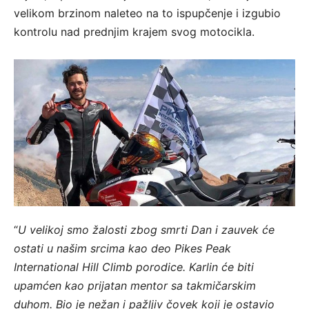
velikom brzinom naleteo na to ispupčenje i izgubio
kontrolu nad prednjim krajem svog motocikla.
“
U velikoj smo žalosti zbog smrti Dan i zauvek će
ostati u našim srcima kao deo Pikes Peak
International Hill Climb porodice. Karlin će biti
upamćen kao prijatan mentor sa takmičarskim
duhom. Bio je nežan i pažljiv čovek koji je ostavio