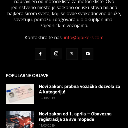
napravljen od motociklista za motocikliste. Ovo
jedinstveno mesto je satkano od iskustava hiljada
bajkera širom sveta, koji se ovde svakodnevno druže,
savetuju, pomažu i dogovaraju o okupljanjima i
zajedničkim vožnjama.
Kontaktirajte nas:
info@bjbikers.com
POPULARNE OBJAVE
Novi zakon: probna vozačka dozvola za
A kategoriju!
02/10/2019
Novi zakon od 1. aprila – Obavezna
registracija za sve mopede
11/03/2019