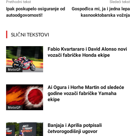
Prethodni tekst
Sledeći tekst
Ipak poskupelo osiguranje od
Gospođica mi, ja i jedna lepa
autoodgovornosti!
kasnooktobarska vožnja
SLIČNI TEKSTOVI
Fabio Kvartararo i David Alonso novi
vozači fabričke Honda ekipe
MotoGP
Ai Ogura i Horhe Martin od sledeće
godine vozači fabričke Yamaha
ekipe
MotoGP
Banjaja i Aprilia potpisali
četvorogodišnji ugovor