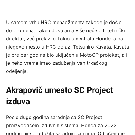
U samom vrhu HRC menadžmenta takođe je došlo
do promena. Takeo Jokojama više neće biti tehnički
direktor, već prelazi u Tokio u centralu Honde, a na
njegovo mesto u HRC dolazi Tetsuhiro Kuvata. Kuvata
je pre par godina bio uključen u MotoGP projekat, ali
je neko vreme imao zaduženja van trkačkog
odeljenja.
Akrapovič umesto SC Project
izduva
Posle dugo godina saradnje sa SC Project
proizvođačem izduvnih sistema, Honda za 2023.
godinu nije produžila saradnju sa njima. Odlučeno je