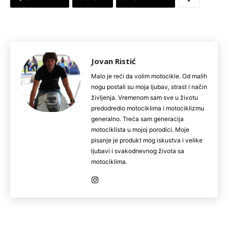
Jovan Ristić
Malo je reći da volim motocikle. Od malih
nogu postali su moja ljubav, strast i način
življenja. Vremenom sam sve u životu
predodredio motociklima i motociklizmu
generalno. Treća sam generacija
motociklista u mojoj porodici. Moje
pisanje je produkt mog iskustva i velike
ljubavi i svakodnevnog života sa
motociklima.