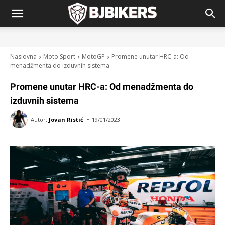
Naslovna
Moto Sport
MotoGP
Promene unutar HRC-a: Od
menadžmenta do izduvnih sistema
Promene unutar HRC-a: Od menadžmenta do
izduvnih sistema
-
Autor:
Jovan Ristić
19/01/2023