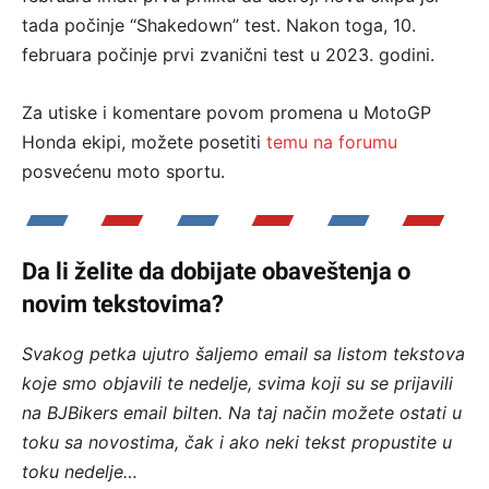
tada počinje “Shakedown” test. Nakon toga, 10.
februara počinje prvi zvanični test u 2023. godini.
Za utiske i komentare povom promena u MotoGP
Honda ekipi, možete posetiti
temu na forumu
posvećenu moto sportu.
Da li želite da dobijate obaveštenja o
novim tekstovima?
Svakog petka ujutro šaljemo email sa listom tekstova
koje smo objavili te nedelje, svima koji su se prijavili
na BJBikers email bilten.
Na taj način možete ostati u
toku sa novostima, čak i ako neki tekst propustite u
toku nedelje…