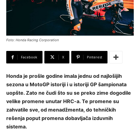
Foto: Honda Racing Corporation
Facebook
X
Pinterest
Honda je prošle godine imala jednu od najlošijih
sezona u MotoGP istoriji i u istoriji GP šampionata
uopšte. Zato ne čudi što su se preko zime dogodile
velike promene unutar HRC-a. Te promene su
zahvatile sve, od menadžmenta, do tehničkih
rešenja poput promena dobavljača izduvnih
sistema.