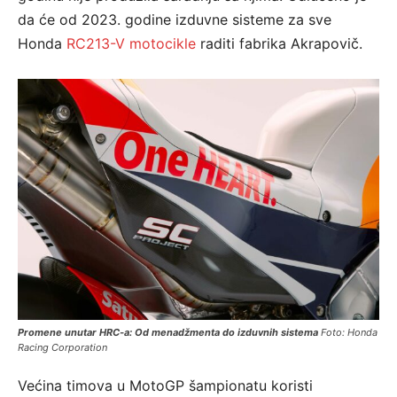
da će od 2023. godine izduvne sisteme za sve
Honda
RC213-V motocikle
raditi fabrika Akrapovič.
Promene unutar HRC-a: Od menadžmenta do izduvnih sistema
Foto: Honda
Racing Corporation
Većina timova u MotoGP šampionatu koristi