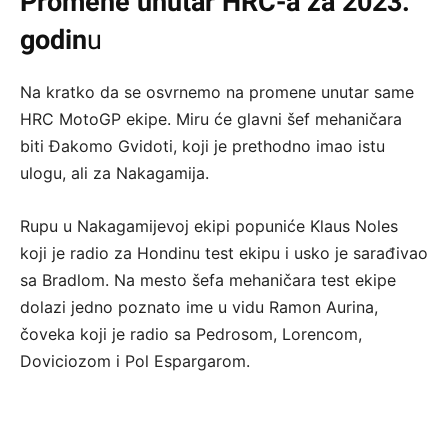
Promene unutar HRC-a za 2023.
godin
u
Na kratko da se osvrnemo na promene unutar same
HRC MotoGP ekipe. Miru će glavni šef mehaničara
biti Đakomo Gvidoti, koji je prethodno imao istu
ulogu, ali za Nakagamija.
Rupu u Nakagamijevoj ekipi popuniće Klaus Noles
koji je radio za Hondinu test ekipu i usko je sarađivao
sa Bradlom. Na mesto šefa mehaničara test ekipe
dolazi jedno poznato ime u vidu Ramon Aurina,
čoveka koji je radio sa Pedrosom, Lorencom,
Doviciozom i Pol Espargarom.