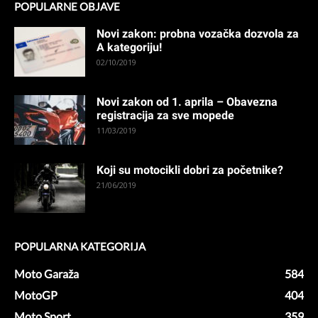
POPULARNE OBJAVE
Novi zakon: probna vozačka dozvola za
A kategoriju!
02/10/2019
Novi zakon od 1. aprila – Obavezna
registracija za sve mopede
11/03/2019
Koji su motocikli dobri za početnike?
21/06/2019
POPULARNA KATEGORIJA
Moto Garaža
584
MotoGP
404
Moto Sport
359