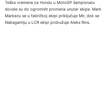
Teška vremena za Hondu u MotoGP šampionatu
dovele su do ogromnih promena unutar ekipe. Mark
Markezu se u fabričkoj ekipi priključuje Mir, dok se
Nakagamiju u LCR ekipi pridružuje Aleks Rins.