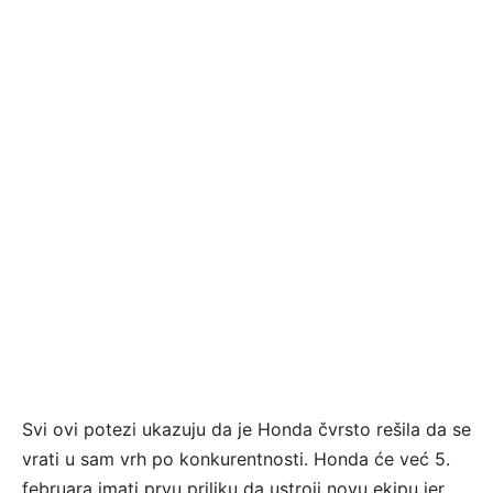
Svi ovi potezi ukazuju da je Honda čvrsto rešila da se
vrati u sam vrh po konkurentnosti. Honda će već 5.
februara imati prvu priliku da ustroji novu ekipu jer