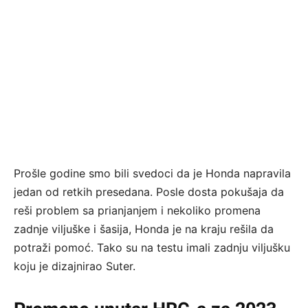
Prošle godine smo bili svedoci da je Honda napravila
jedan od retkih presedana. Posle dosta pokušaja da
reši problem sa prianjanjem i nekoliko promena
zadnje viljuške i šasija, Honda je na kraju rešila da
potraži pomoć. Tako su na testu imali zadnju viljušku
koju je dizajnirao Suter.