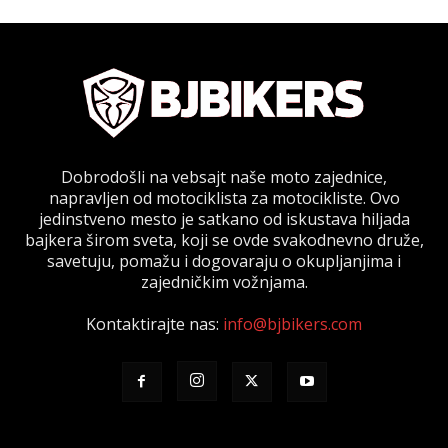
Dobrodošli na vebsajt naše moto zajednice,
napravljen od motociklista za motocikliste. Ovo
jedinstveno mesto je satkano od iskustava hiljada
bajkera širom sveta, koji se ovde svakodnevno druže,
savetuju, pomažu i dogovaraju o okupljanjima i
zajedničkim vožnjama.
Kontaktirajte nas:
info@bjbikers.com