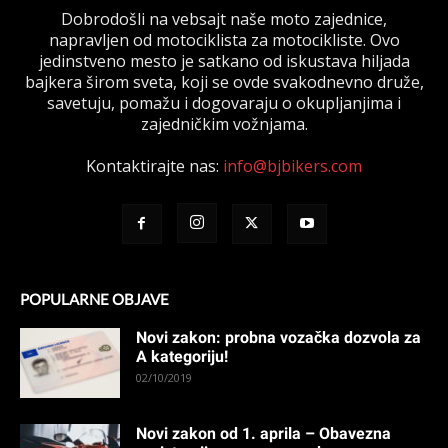
Dobrodošli na vebsajt naše moto zajednice,
napravljen od motociklista za motocikliste. Ovo
jedinstveno mesto je satkano od iskustava hiljada
bajkera širom sveta, koji se ovde svakodnevno druže,
savetuju, pomažu i dogovaraju o okupljanjima i
zajedničkim vožnjama.
Kontaktirajte nas:
info@bjbikers.com
POPULARNE OBJAVE
Novi zakon: probna vozačka dozvola za
A kategoriju!
02/10/2019
Novi zakon od 1. aprila – Obavezna