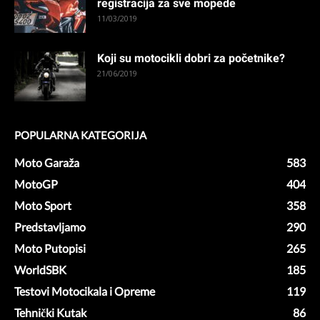
registracija za sve mopede
11/03/2019
Koji su motocikli dobri za početnike?
21/06/2019
POPULARNA KATEGORIJA
Moto Garaža
583
MotoGP
404
Moto Sport
358
Predstavljamo
290
Moto Putopisi
265
WorldSBK
185
Testovi Motocikala i Opreme
119
Tehnički Kutak
86