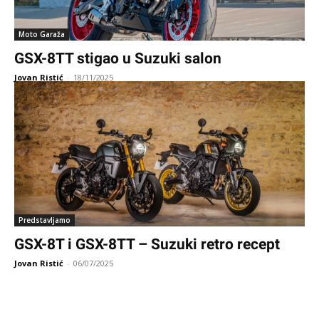
Moto Garaža
GSX-8TT stigao u Suzuki salon
Jovan Ristić
-
18/11/2025
Predstavljamo
GSX-8T i GSX-8TT – Suzuki retro recept
Jovan Ristić
-
06/07/2025