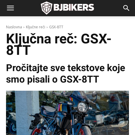
Naslovna
Ključne reči
GSX-8TT
Ključna reč:
GSX-
8TT
Pročitajte sve tekstove koje
smo pisali o
GSX-8TT