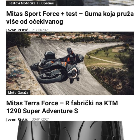
Testovi Motocikala i Opreme
Mitas Sport Force + test – Guma koja pruža
više od očekivanog
Jovan Ristić
-
21/10/2021
Moto Garaža
Mitas Terra Force – R fabrički na KTM
1290 Super Adventure S
Jovan Ristić
-
30/01/2021