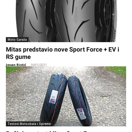
Moto Garaža
Mitas predstavio nove Sport Force + EV i
RS gume
Jovan Ristić
-
16/01/2021
Testovi Motocikala i Opreme