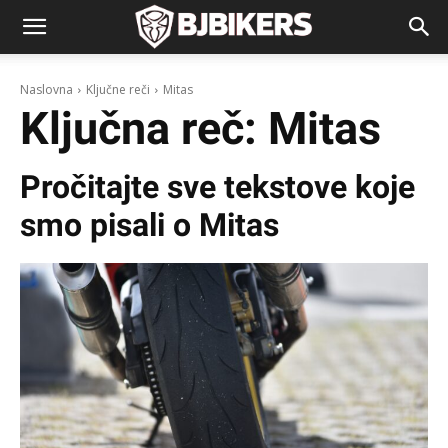
Naslovna
Ključne reči
Mitas
Ključna reč:
Mitas
Pročitajte sve tekstove koje
smo pisali o
Mitas