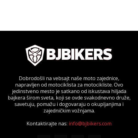
Dobrodošli na vebsajt naše moto zajednice,
napravljen od motociklista za motocikliste. Ovo
jedinstveno mesto je satkano od iskustava hiljada
bajkera širom sveta, koji se ovde svakodnevno druže,
savetuju, pomažu i dogovaraju o okupljanjima i
zajedničkim vožnjama.
Kontaktirajte nas:
info@bjbikers.com