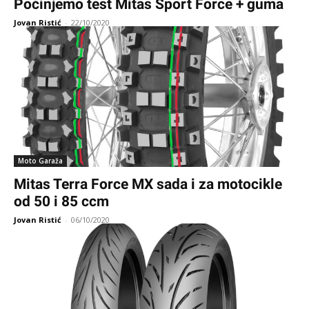
Počinjemo test Mitas Sport Force + guma
Jovan Ristić
-
22/10/2020
Moto Garaža
Mitas Terra Force MX sada i za motocikle
od 50 i 85 ccm
Jovan Ristić
-
06/10/2020