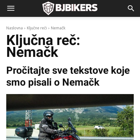
Naslovna
Ključne reči
Nemačk
Ključna reč:
Nemačk
Pročitajte sve tekstove koje
smo pisali o
Nemačk