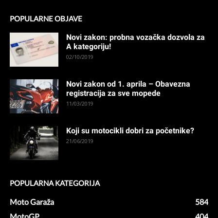
POPULARNE OBJAVE
Novi zakon: probna vozačka dozvola za
A kategoriju!
02/10/2019
Novi zakon od 1. aprila – Obavezna
registracija za sve mopede
11/03/2019
Koji su motocikli dobri za početnike?
21/06/2019
POPULARNA KATEGORIJA
Moto Garaža
584
MotoGP
404