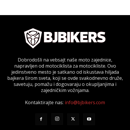
Dobrodošli na vebsajt naše moto zajednice,
napravljen od motociklista za motocikliste. Ovo
jedinstveno mesto je satkano od iskustava hiljada
bajkera širom sveta, koji se ovde svakodnevno druže,
savetuju, pomažu i dogovaraju o okupljanjima i
zajedničkim vožnjama.
Kontaktirajte nas:
info@bjbikers.com