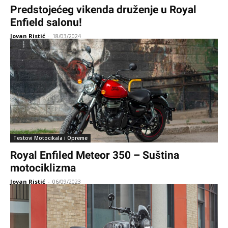
Predstojećeg vikenda druženje u Royal
Enfield salonu!
Jovan Ristić
-
18/03/2024
Testovi Motocikala i Opreme
Royal Enfiled Meteor 350 – Suština
motociklizma
Jovan Ristić
-
06/09/2023