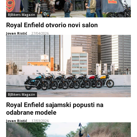
BJBikers Magazin
Royal Enfield otvorio novi salon
Jovan Ristić
-
27/04/2026
BJBikers Magazin
Royal Enfield sajamski popusti na
odabrane modele
Jovan Ristić
-
17/03/2026