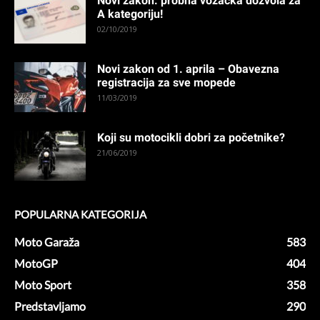
Novi zakon: probna vozačka dozvola za
A kategoriju!
02/10/2019
Novi zakon od 1. aprila – Obavezna
registracija za sve mopede
11/03/2019
Koji su motocikli dobri za početnike?
21/06/2019
POPULARNA KATEGORIJA
Moto Garaža
583
MotoGP
404
Moto Sport
358
Predstavljamo
290