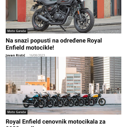
Moto Garaža
Na snazi popusti na određene Royal
Enfield motocikle!
Jovan Ristić
-
16/08/2023
Moto Garaža
Royal Enfield cenovnik motocikala za