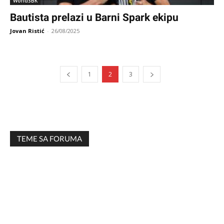
WorldSBK
Bautista prelazi u Barni Spark ekipu
Jovan Ristić
-
26/08/2025
1
2
3
TEME SA FORUMA