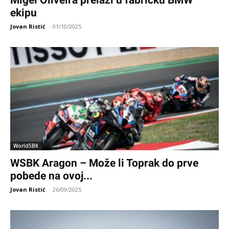
Migel Oliveira prelazi u fabričku BMW
ekipu
Jovan Ristić
-
01/10/2025
WorldSBK
WSBK Aragon – Može li Toprak do prve
pobede na ovoj...
Jovan Ristić
-
26/09/2025