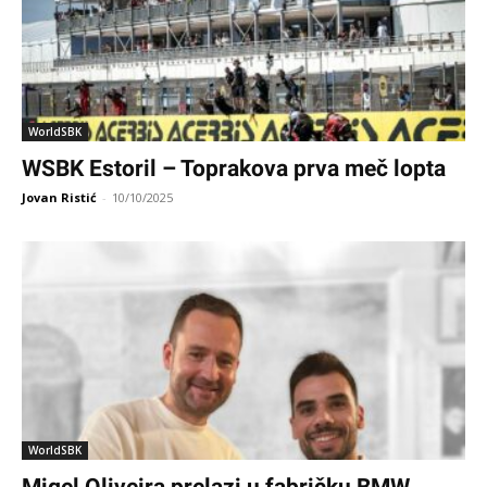
WorldSBK
WSBK Estoril – Toprakova prva meč lopta
Jovan Ristić
-
10/10/2025
WorldSBK