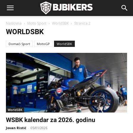
Naslovna
Moto Sport
WorldSBK
Stranica 2
WORLDSBK
Domaći Sport
MotoGP
WorldSBK
WorldSBK
WSBK kalendar za 2026. godinu
Jovan Ristić
-
05/01/2026