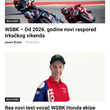
WorldSBK
WSBK – Od 2026. godine novi raspored
trkačkog vikenda
Jovan Ristić
-
19/12/2025
WorldSBK
Rea novi test vozač WSBK Honda ekipe