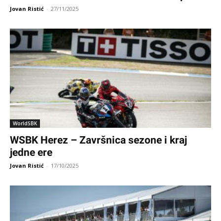
Jovan Ristić
-
27/11/2025
WorldSBK
WSBK Herez – Završnica sezone i kraj
jedne ere
Jovan Ristić
-
17/10/2025