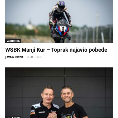
WorldSBK
WSBK Manji Kur – Toprak najavio pobede
Jovan Ristić
-
05/09/2025