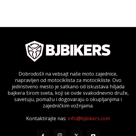
Dobrodošli na vebsajt naše moto zajednice,
napravljen od motociklista za motocikliste. Ovo
jedinstveno mesto je satkano od iskustava hiljada
bajkera širom sveta, koji se ovde svakodnevno druže,
savetuju, pomažu i dogovaraju o okupljanjima i
zajedničkim vožnjama.
Kontaktirajte nas:
info@bjbikers.com