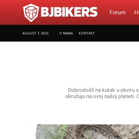
BJBikers.com
Forum
H
AUGUST 7, 2026
O NAMA
KONTAKT
Dobrodošli na kutak u okviru s
okružuju na ovoj našoj planeti.