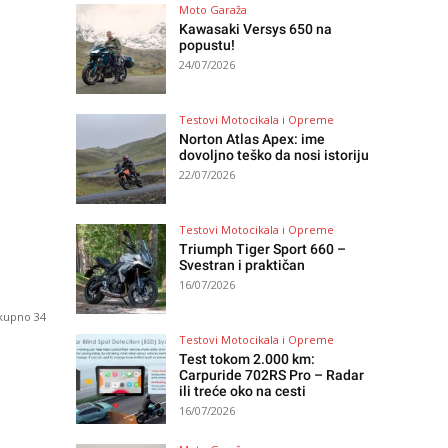
Moto Garaža
Kawasaki Versys 650 na
popustu!
24/07/2026
Testovi Motocikala i Opreme
Norton Atlas Apex: ime
dovoljno teško da nosi istoriju
22/07/2026
Testovi Motocikala i Opreme
Triumph Tiger Sport 660 –
Svestran i praktičan
16/07/2026
ukupno 34
Testovi Motocikala i Opreme
Test tokom 2.000 km:
Carpuride 702RS Pro – Radar
ili treće oko na cesti
16/07/2026