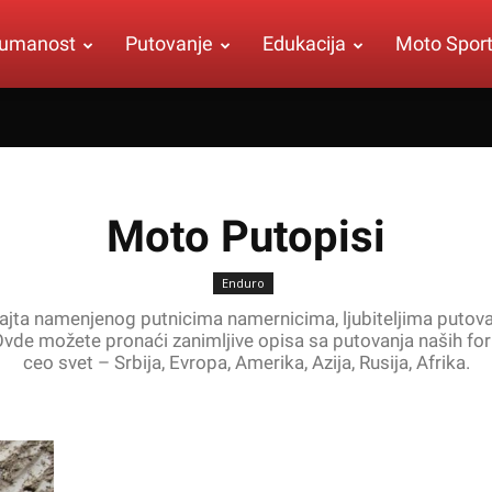
umanost
Putovanje
Edukacija
Moto Spor
Moto Putopisi
Enduro
ajta namenjenog putnicima namernicima, ljubiteljima putovan
 Ovde možete pronaći zanimljive opisa sa putovanja naših f
ceo svet – Srbija, Evropa, Amerika, Azija, Rusija, Afrika.