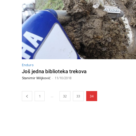
Enduro
Još jedna biblioteka trekova
Stanimir Miljković
-
11/10/2018
...
1
32
33
34