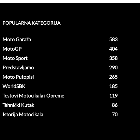
POPULARNA KATEGORIJA
Moto Garaža
583
MotoGP
404
Moto Sport
358
Predstavljamo
290
Moto Putopisi
265
WorldSBK
185
Testovi Motocikala i Opreme
119
Tehnički Kutak
86
Istorija Motocikala
70