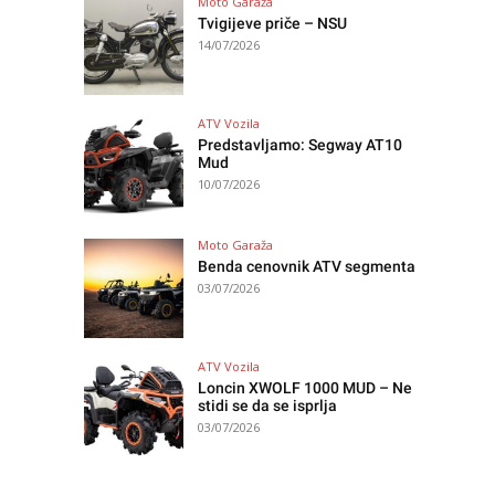
Moto Garaža
Tvigijeve priče – NSU
14/07/2026
ATV Vozila
Predstavljamo: Segway AT10
Mud
10/07/2026
Moto Garaža
Benda cenovnik ATV segmenta
03/07/2026
ATV Vozila
Loncin XWOLF 1000 MUD – Ne
stidi se da se isprlja
03/07/2026