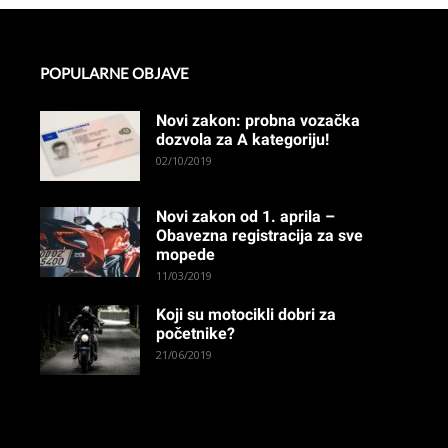
POPULARNE OBJAVE
Novi zakon: probna vozačka
dozvola za A kategoriju!
02/10/2019
Novi zakon od 1. aprila –
Obavezna registracija za sve
mopede
11/03/2019
Koji su motocikli dobri za
početnike?
21/06/2019