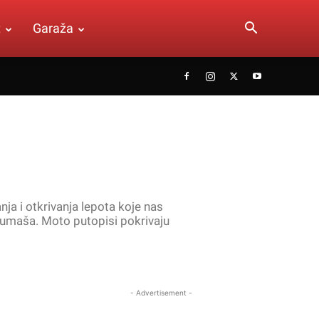
t
Garaža
ja i otkrivanja lepota koje nas
orumaša. Moto putopisi pokrivaju
- Advertisement -