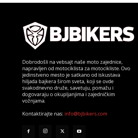
Dobrodošli na vebsajt naše moto zajednice,
napravljen od motociklista za motocikliste. Ovo
jedinstveno mesto je satkano od iskustava
hiljada bajkera širom sveta, koji se ovde
svakodnevno druže, savetuju, pomažu i
dogovaraju o okupljanjima i zajedničkim
vožnjama.
Kontaktirajte nas:
info@bjbikers.com