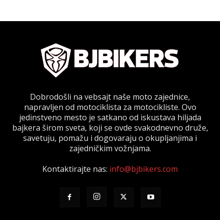
Dobrodošli na vebsajt naše moto zajednice,
napravljen od motociklista za motocikliste. Ovo
jedinstveno mesto je satkano od iskustava hiljada
bajkera širom sveta, koji se ovde svakodnevno druže,
savetuju, pomažu i dogovaraju o okupljanjima i
zajedničkim vožnjama.
Kontaktirajte nas:
info@bjbikers.com