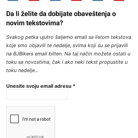
Da li želite da dobijate obaveštenja o
novim tekstovima?
Svakog petka ujutro šaljemo email sa listom tekstova
koje smo objavili te nedelje, svima koji su se prijavili
na BJBikers email bilten.
Na taj način možete ostati u
toku sa novostima, čak i ako neki tekst propustite u
toku nedelje…
Unesite svoju email adresu
*