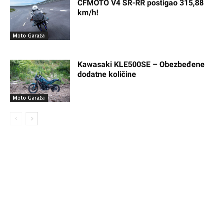
CFMOTO V4 SR-RR postigao 315,88
km/h!
Moto Garaža
Kawasaki KLE500SE – Obezbeđene
dodatne količine
Moto Garaža