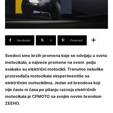
Facebook
X
Pinterest
Svedoci smo brzih promena koje se odvijaju u svetu
motocikala, a najveće promene na ovom polju
svakako su električni motocikli. Trenutno nekoliko
proizvođača motocikala eksperimentiše sa
električnim motociklima. Jedan od brendova koji
nije časio ni časa po pitanju razvoja električnih
motocikala je CFMOTO sa svojim novim brendom
ZEEHO.