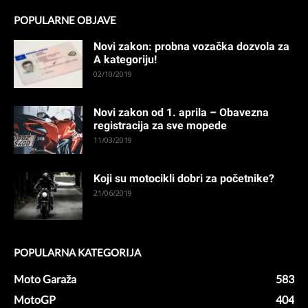
POPULARNE OBJAVE
Novi zakon: probna vozačka dozvola za
A kategoriju!
02/10/2019
Novi zakon od 1. aprila – Obavezna
registracija za sve mopede
11/03/2019
Koji su motocikli dobri za početnike?
21/06/2019
POPULARNA KATEGORIJA
Moto Garaža
583
MotoGP
404