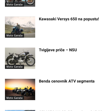
Moto Garaža
Kawasaki Versys 650 na popustu!
Moto Garaža
Tvigijeve priče – NSU
Moto Garaža
Benda cenovnik ATV segmenta
Moto Garaža