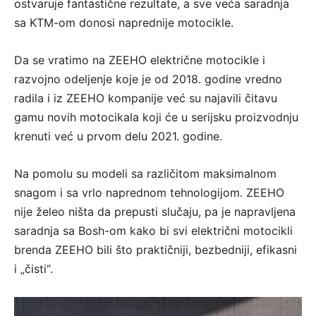
ostvaruje fantastične rezultate, a sve veća saradnja
sa KTM-om donosi naprednije motocikle.
Da se vratimo na ZEEHO električne motocikle i
razvojno odeljenje koje je od 2018. godine vredno
radila i iz ZEEHO kompanije već su najavili čitavu
gamu novih motocikala koji će u serijsku proizvodnju
krenuti već u prvom delu 2021. godine.
Na pomolu su modeli sa različitom maksimalnom
snagom i sa vrlo naprednom tehnologijom. ZEEHO
nije želeo ništa da prepusti slučaju, pa je napravljena
saradnja sa Bosh-om kako bi svi električni motocikli
brenda ZEEHO bili što praktičniji, bezbedniji, efikasni
i „čisti“.