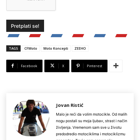
TAGS
CFMoto
Moto Koncepti
ZEEHO
Facebook
X
Pinterest
Jovan Ristić
Malo je reći da volim motocikle. Od malih
nogu postali su moja ljubav, strast i način
življenja. Vremenom sam sve u životu
predodredio motociklima i motociklizmu