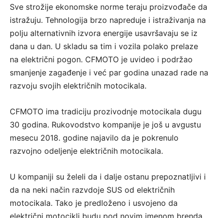
Sve strožije ekonomske norme teraju proizvođače da
istražuju. Tehnologija brzo napreduje i istraživanja na
polju alternativnih izvora energije usavršavaju se iz
dana u dan. U skladu sa tim i vozila polako prelaze
na električni pogon. CFMOTO je uvideo i podržao
smanjenje zagađenje i već par godina unazad rade na
razvoju svojih električnih motocikala.
CFMOTO ima tradiciju prozivodnje motocikala dugu
30 godina. Rukovodstvo kompanije je još u avgustu
mesecu 2018. godine najavilo da je pokrenulo
razvojno odeljenje električnih motocikala.
U kompaniji su želeli da i dalje ostanu prepoznatljivi i
da na neki način razvdoje SUS od električnih
motocikala. Tako je predloženo i usvojeno da
električni motocikli budu pod novim imenom brenda