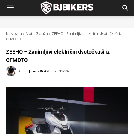
Naslovna
Moto Garaža
ZEEHO - Zanimljivi električni dvotočkaši iz
CFMOTO
ZEEHO – Zanimljivi električni dvotočkaši iz
CFMOTO
-
Autor:
Jovan Ristić
25/12/2020