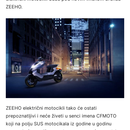
ZEEHO.
ZEEHO električni motocikli tako će ostati
prepoznatljivi i neće živeti u senci imena CFMOTO
koji na polju SUS motocikala iz godine u godinu