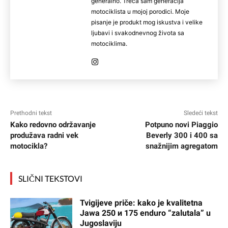
generalno. Treća sam generacija
motociklista u mojoj porodici. Moje
pisanje je produkt mog iskustva i velike
ljubavi i svakodnevnog života sa
motociklima.
Prethodni tekst
Sledeći tekst
Kako redovno održavanje
Potpuno novi Piaggio
produžava radni vek
Beverly 300 i 400 sa
motocikla?
snažnijim agregatom
SLIČNI TEKSTOVI
Tvigijeve priče: kako je kvalitetna
Jawa 250 и 175 enduro “zalutala” u
Jugoslaviju