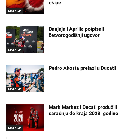
ekipe
MotoGP
Banjaja i Aprilia potpisali
četvorogodišnji ugovor
MotoGP
Pedro Akosta prelazi u Ducati!
MotoGP
Mark Markez i Ducati produžili
saradnju do kraja 2028. godine
MotoGP