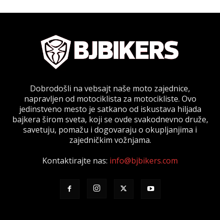
Dobrodošli na vebsajt naše moto zajednice,
napravljen od motociklista za motocikliste. Ovo
jedinstveno mesto je satkano od iskustava hiljada
bajkera širom sveta, koji se ovde svakodnevno druže,
savetuju, pomažu i dogovaraju o okupljanjima i
zajedničkim vožnjama.
Kontaktirajte nas:
info@bjbikers.com