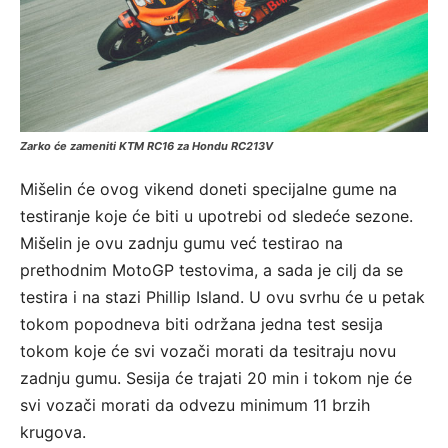
Zarko će zameniti KTM RC16 za Hondu RC213V
Mišelin će ovog vikend doneti specijalne gume na
testiranje koje će biti u upotrebi od sledeće sezone.
Mišelin je ovu zadnju gumu već testirao na
prethodnim MotoGP testovima, a sada je cilj da se
testira i na stazi Phillip Island. U ovu svrhu će u petak
tokom popodneva biti održana jedna test sesija
tokom koje će svi vozači morati da tesitraju novu
zadnju gumu. Sesija će trajati 20 min i tokom nje će
svi vozači morati da odvezu minimum 11 brzih
krugova.