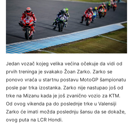
Jedan vozač kojeg velika većina očekuje da vidi od
prvih treninga je svakako Žoan Zarko. Zarko se
ponovo vraća u startnu postavu MotoGP šampionatu
posle par trka izostanka. Zarko nije nastupao još od
trke na Mizanu kada je još zvanično vozio za KTM.
Od ovog vikenda pa do poslednje trke u Valensiji
Zarko će imati možda poslednju šansu da se dokaže,
ovog puta na LCR Hondi.