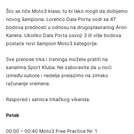
Što se tiče Moto3 klase, tu bi lako mogli da dobijemo
novog šampiona. Lorenco Dala Porta vodi sa 47
bodova prednosti u odnosu na drugoplasiranog Aron
Kaneta. Ukoliko Dala Porta osvoji 3 ili više bodova
postaće novi šampion Moto3 kategorije.
Sve prenose trka i treninga možete pratiti na
kanalima Sport Kluba. Ne zaboravite da u noći
između subote i nedelje prelazimo na zimsko
računanje vremena.
Raspored i satnica trkačkog vikenda:
Petak
00:00 – 00:40 Moto3 Free Practice Nr. 1