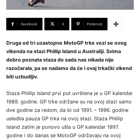
Facebook
X
Pinterest
Druga od tri uzastopne MotoGP trke vozi se ovog
vikenda na stazi Phillip Island u Australiji. Svima
dobro poznata staza do sada nas nikada nije
razočarala, pa se nadamo da će i ovaj trkački vikend
biti uzbudljiv.
Staza Phillip Island prvi put uvrštena je u GP kalendar
1989. godine. GP trke održane su na ovoj stazi samo
dve godine za redom, da bi od 1991. – 1996. godine
usledila pauza GP trka na ovoj stazi. Staza Phillip
Island zatim je ponovo ušla u GP kalendar 1997.
godine i do danas se MotoGP održavaju na ovoj