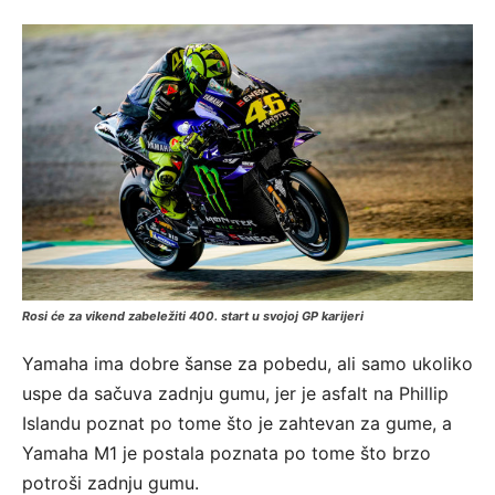
Rosi će za vikend zabeležiti 400. start u svojoj GP karijeri
Yamaha ima dobre šanse za pobedu, ali samo ukoliko
uspe da sačuva zadnju gumu, jer je asfalt na Phillip
Islandu poznat po tome što je zahtevan za gume, a
Yamaha M1 je postala poznata po tome što brzo
potroši zadnju gumu.