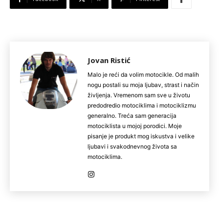
Jovan Ristić
Malo je reći da volim motocikle. Od malih
nogu postali su moja ljubav, strast i način
življenja. Vremenom sam sve u životu
predodredio motociklima i motociklizmu
generalno. Treća sam generacija
motociklista u mojoj porodici. Moje
pisanje je produkt mog iskustva i velike
ljubavi i svakodnevnog života sa
motociklima.