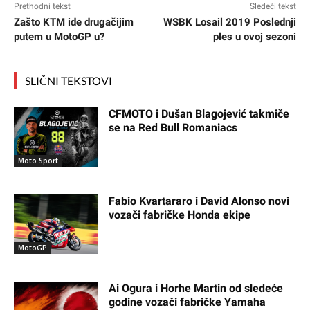
Prethodni tekst
Sledeći tekst
Zašto KTM ide drugačijim
WSBK Losail 2019 Poslednji
putem u MotoGP u?
ples u ovoj sezoni
SLIČNI TEKSTOVI
CFMOTO i Dušan Blagojević takmiče
se na Red Bull Romaniacs
Moto Sport
Fabio Kvartararo i David Alonso novi
vozači fabričke Honda ekipe
MotoGP
Ai Ogura i Horhe Martin od sledeće
godine vozači fabričke Yamaha