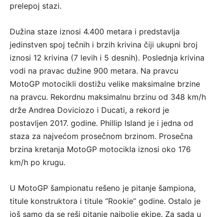
prelepoj stazi.
Dužina staze iznosi 4.400 metara i predstavlja
jedinstven spoj tečnih i brzih krivina čiji ukupni broj
iznosi 12 krivina (7 levih i 5 desnih). Poslednja krivina
vodi na pravac dužine 900 metara. Na pravcu
MotoGP motocikli dostižu velike maksimalne brzine
na pravcu. Rekordnu maksimalnu brzinu od 348 km/h
drže Andrea Doviciozo i Ducati, a rekord je
postavljen 2017. godine. Phillip Island je i jedna od
staza za najvećom prosečnom brzinom. Prosečna
brzina kretanja MotoGP motocikla iznosi oko 176
km/h po krugu.
U MotoGP šampionatu rešeno je pitanje šampiona,
titule konstruktora i titule “Rookie” godine. Ostalo je
još samo da se reši pitanje najbolje ekipe. Za sada u