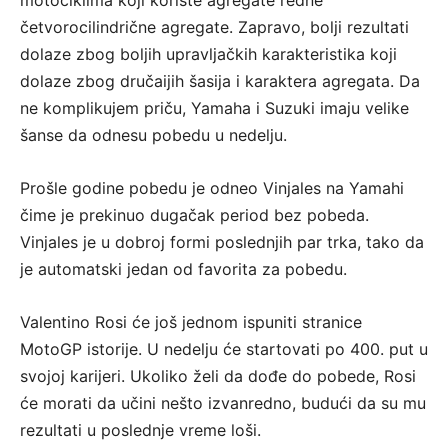
motociklima koji koriste agregate redne
četvorocilindrične agregate. Zapravo, bolji rezultati
dolaze zbog boljih upravljačkih karakteristika koji
dolaze zbog dručaijih šasija i karaktera agregata. Da
ne komplikujem priču, Yamaha i Suzuki imaju velike
šanse da odnesu pobedu u nedelju.
Prošle godine pobedu je odneo Vinjales na Yamahi
čime je prekinuo dugačak period bez pobeda.
Vinjales je u dobroj formi poslednjih par trka, tako da
je automatski jedan od favorita za pobedu.
Valentino Rosi će još jednom ispuniti stranice
MotoGP istorije. U nedelju će startovati po 400. put u
svojoj karijeri. Ukoliko želi da dođe do pobede, Rosi
će morati da učini nešto izvanredno, budući da su mu
rezultati u poslednje vreme loši.