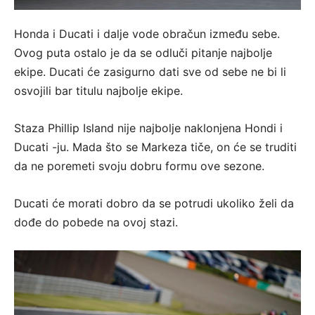
Honda i Ducati i dalje vode obračun između sebe.
Ovog puta ostalo je da se odluči pitanje najbolje
ekipe. Ducati će zasigurno dati sve od sebe ne bi li
osvojili bar titulu najbolje ekipe.
Staza Phillip Island nije najbolje naklonjena Hondi i
Ducati -ju. Mada što se Markeza tiče, on će se truditi
da ne poremeti svoju dobru formu ove sezone.
Ducati će morati dobro da se potrudi ukoliko želi da
dođe do pobede na ovoj stazi.