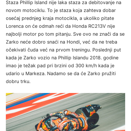
Staza Phillip Island nije laka staza za debitovanje na
novom motociklu. To je staza koja zahteva dobar
osećaj prednjeg kraja motocikla, a ukoliko pitate
Lorenca on će odmah reći da Honda RC213V nije
najbolji motor po tom pitanju. Sve ovo ne znači da se
Zarko neće dobro snaći na Hondi, već da ne treba
očekivati čuda već na prvom treningu. Poslednji put
kada je Zarko vozio na Phillip Islandu 2018. godine
imao je težak pad pri brzini od 300 km/h kada je
udario u Markeza. Nadamo se da će Zarko pružiti
dobru trku.