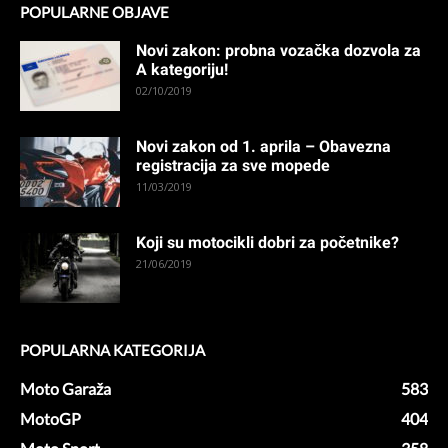
POPULARNE OBJAVE
Novi zakon: probna vozačka dozvola za
A kategoriju!
02/10/2019
Novi zakon od 1. aprila – Obavezna
registracija za sve mopede
11/03/2019
Koji su motocikli dobri za početnike?
21/06/2019
POPULARNA KATEGORIJA
Moto Garaža
583
MotoGP
404