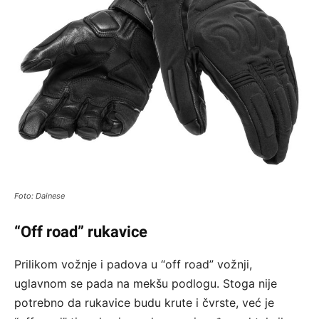
Foto: Dainese
“Off road” rukavice
Prilikom vožnje i padova u “off road” vožnji,
uglavnom se pada na mekšu podlogu. Stoga nije
potrebno da rukavice budu krute i čvrste, već je