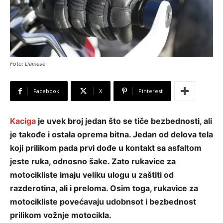
Foto: Dainese
Facebook
X
Pinterest
Kaciga
je uvek broj jedan što se tiče bezbednosti, ali
je takođe i ostala oprema bitna. Jedan od delova tela
koji prilikom pada prvi dođe u kontakt sa asfaltom
jeste ruka, odnosno šake. Zato rukavice za
motocikliste imaju veliku ulogu u zaštiti od
razderotina, ali i preloma. Osim toga, rukavice za
motocikliste povećavaju udobnsot i bezbednost
prilikom vožnje motocikla.