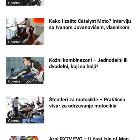
Oprema
Kako i zašto Catalyst Moto? Interviju
sa Ivanom Jovanovićem, vlasnikom
Oprema
Kožni kombinezoni – Jednodelni ili
dvodelni, koji su bolji?
Oprema
Štenderi za motocikle – Praktična
stvar za održavanje motocikla
Oprema
Arai RX7V EVO – U čast Isle of Man