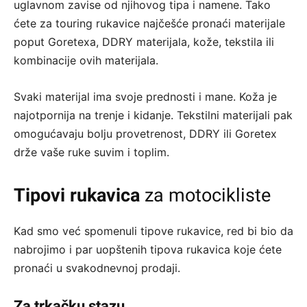
uglavnom zavise od njihovog tipa i namene. Tako
ćete za touring rukavice najčešće pronaći materijale
poput Goretexa, DDRY materijala, kože, tekstila ili
kombinacije ovih materijala.
Svaki materijal ima svoje prednosti i mane. Koža je
najotpornija na trenje i kidanje. Tekstilni materijali pak
omogućavaju bolju provetrenost, DDRY ili Goretex
drže vaše ruke suvim i toplim.
Tipovi rukavica
za motocikliste
Kad smo već spomenuli tipove rukavice, red bi bio da
nabrojimo i par uopštenih tipova rukavica koje ćete
pronaći u svakodnevnoj prodaji.
Za trkačku stazu