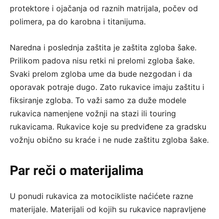
protektore i ojačanja od raznih matrijala, počev od
polimera, pa do karobna i titanijuma.
Naredna i poslednja zaštita je zaštita zgloba šake.
Prilikom padova nisu retki ni prelomi zgloba šake.
Svaki prelom zgloba ume da bude nezgodan i da
oporavak potraje dugo. Zato rukavice imaju zaštitu i
fiksiranje zgloba. To važi samo za duže modele
rukavica namenjene vožnji na stazi ili touring
rukavicama. Rukavice koje su predviđene za gradsku
vožnju obično su kraće i ne nude zaštitu zgloba šake.
Par reči o materijalima
U ponudi rukavica za motocikliste naćićete razne
materijale. Materijali od kojih su rukavice napravljene