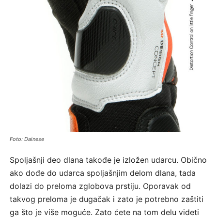
Foto: Dainese
Spoljašnji deo dlana takođe je izložen udarcu. Obično
ako dođe do udarca spoljašnjim delom dlana, tada
dolazi do preloma zglobova prstiju. Oporavak od
takvog preloma je dugačak i zato je potrebno zaštiti
ga što je više moguće. Zato ćete na tom delu videti