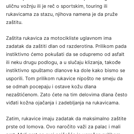
uličnu vožnju ili je reč o sportskim, touring ili
rukavicama za stazu, njihova namena je da pruže
zaštitu.
Zaštita rukavica za motocikliste uglavnom ima
zadatak da zaštiti dlan od razderotina. Prilikom pada
instiktivno ćemo pokušati da se odupremo od asfalt
ili neku drugu podlogu, a u slučaju klizanja, takođe
instiktivno spuštamo dlanove ka dole kako bismo se
usporili. Tom prilikom rukavice nipošto ne smeju da
se odmah pocepaju i ostave kožu dlana
nezaštićenom. Zato ćete na tim delovima dlana često
viđati kožna ojačanja i zadebljanja na rukavicama.
Zatim, rukavice imaju zadatak da maksimalno zaštite
prste od lomova. Ovo naročito važi za palac i mali