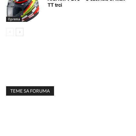
TT trci
Oprema
TEME SA FORUMA