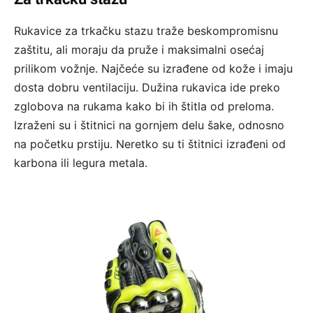
Rukavice za trkačku stazu traže beskompromisnu
zaštitu, ali moraju da pruže i maksimalni osećaj
prilikom vožnje. Najčeće su izrađene od kože i imaju
dosta dobru ventilaciju. Dužina rukavica ide preko
zglobova na rukama kako bi ih štitla od preloma.
Izraženi su i štitnici na gornjem delu šake, odnosno
na početku prstiju. Neretko su ti štitnici izrađeni od
karbona ili legura metala.