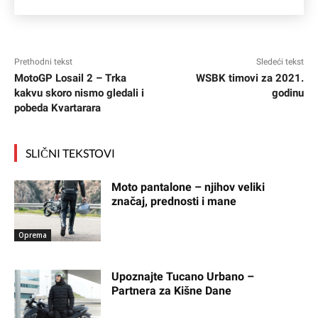
Prethodni tekst
Sledeći tekst
MotoGP Losail 2 – Trka
WSBK timovi za 2021.
kakvu skoro nismo gledali i
godinu
pobeda Kvartarara
SLIČNI TEKSTOVI
Moto pantalone – njihov veliki
značaj, prednosti i mane
Oprema
Upoznajte Tucano Urbano –
Partnera za Kišne Dane