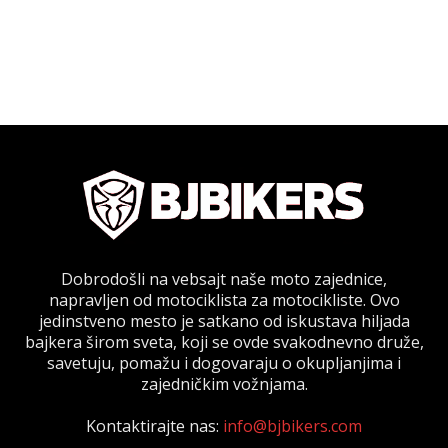
Dobrodošli na vebsajt naše moto zajednice,
napravljen od motociklista za motocikliste. Ovo
jedinstveno mesto je satkano od iskustava hiljada
bajkera širom sveta, koji se ovde svakodnevno druže,
savetuju, pomažu i dogovaraju o okupljanjima i
zajedničkim vožnjama.
Kontaktirajte nas:
info@bjbikers.com