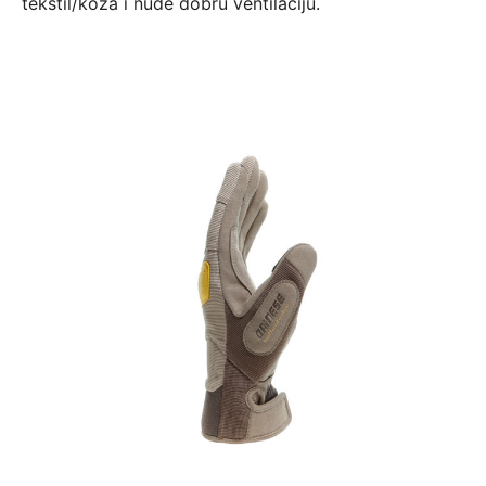
tekstil/koža i nude dobru ventilaciju.