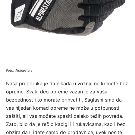
Foto: Alpinestars
Naša preporuka je da nikada u vožnju ne krećete bez
opreme. Svaki deo opreme važan je za vašu
bezbednost i to morate prihvatiti. Saglasni smo da
vas nijedan komad opreme ne može u potpunosti
zaštiti, ali vas možete spasiti daleko težih povreda.
Zato, bilo da je reč o kacigi ili rukavicama, kao i bez
obzira da li idete samo do prodavnice, uvek nosite