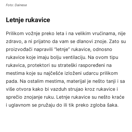
Foto: Dainese
Letnje rukavice
Prilikom vožnje preko leta i na velikim vrućinama, nije
zdravo, a ni prijatno da vam se dlanovi znoje. Zato su
proizvođači napravili “letnje” rukavice, odnosno
rukavice koje imaju bolju ventilaciju. Na ovom tipu
rukavica, protektori su strateški raspoređeni na
mestima koje su najčešće izloženi udarcu prilikom
pada. Na ostalim mestima, materijal je nešto tanji i sa
više otvora kako bi vazduh strujao kroz rukavice i
sprečio znojanje ruku. Letnje rukavice su nešto kraće
i uglavnom se pružaju do ili tik preko zgloba šaka.