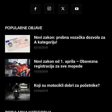
POPULARNE OBJAVE
Novi zakon: probna vozačka dozvola za
A kategoriju!
02/10/2019
Novi zakon od 1. aprila – Obavezna
registracija za sve mopede
11/03/2019
Koji su motocikli dobri za početnike?
21/06/2019