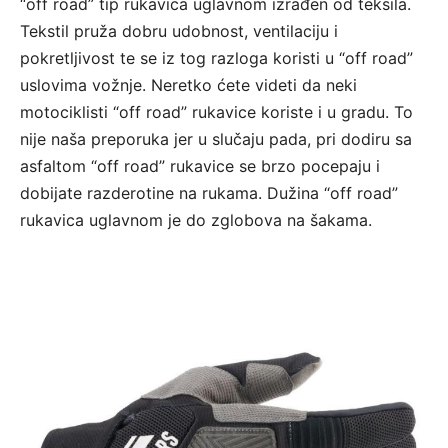
“off road” tip rukavica uglavnom izrađen od teksila.
Tekstil pruža dobru udobnost, ventilaciju i
pokretljivost te se iz tog razloga koristi u “off road”
uslovima vožnje. Neretko ćete videti da neki
motociklisti “off road” rukavice koriste i u gradu. To
nije naša preporuka jer u slučaju pada, pri dodiru sa
asfaltom “off road” rukavice se brzo pocepaju i
dobijate razderotine na rukama. Dužina “off road”
rukavica uglavnom je do zglobova na šakama.