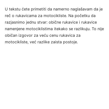
U tekstu ćete primetiti da namerno naglašavam da je
reč o rukavicama za motocikliste. Na početku da
razjasnimo jednu stvar: obične rukavice i rukavice
namenjene motociklistima itekako se razlikuju. To nije
običan izgovor za veću cenu rukavica za
motocikliste, već razlike zaista postoje.