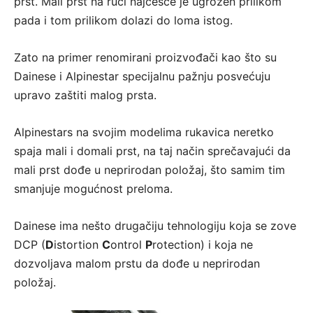
prst. Mali prst na ruci najčešće je ugrožen prilikom
pada i tom prilikom dolazi do loma istog.
Zato na primer renomirani proizvođači kao što su
Dainese i Alpinestar specijalnu pažnju posvećuju
upravo zaštiti malog prsta.
Alpinestars na svojim modelima rukavica neretko
spaja mali i domali prst, na taj način sprečavajući da
mali prst dođe u neprirodan položaj, što samim tim
smanjuje mogućnost preloma.
Dainese ima nešto drugačiju tehnologiju koja se zove
DCP (
D
istortion
C
ontrol
P
rotection) i koja ne
dozvoljava malom prstu da dođe u neprirodan
položaj.