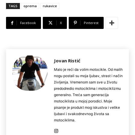
TAGS
oprema
rukavice
Facebook
X
Pinterest
Jovan Ristić
Malo je reći da volim motocikle. Od malih
nogu postali su moja ljubav, strast i način
življenja. Vremenom sam sve u životu
predodredio motociklima i motociklizmu
generalno. Treća sam generacija
motociklista u mojoj porodici. Moje
pisanje je produkt mog iskustva i velike
ljubavi i svakodnevnog života sa
motociklima.