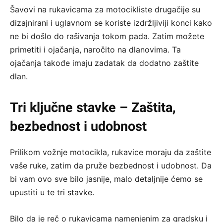
Šavovi na rukavicama za motocikliste drugačije su
dizajnirani i uglavnom se koriste izdržljiviji konci kako
ne bi došlo do rašivanja tokom pada. Zatim možete
primetiti i ojačanja, naročito na dlanovima. Ta
ojačanja takođe imaju zadatak da dodatno zaštite
dlan.
Tri ključne stavke – Zaštita,
bezbednost i udobnost
Prilikom vožnje motocikla, rukavice moraju da zaštite
vaše ruke, zatim da pruže bezbednost i udobnost. Da
bi vam ovo sve bilo jasnije, malo detaljnije ćemo se
upustiti u te tri stavke.
Bilo da je reč o rukavicama namenjenim za gradsku i