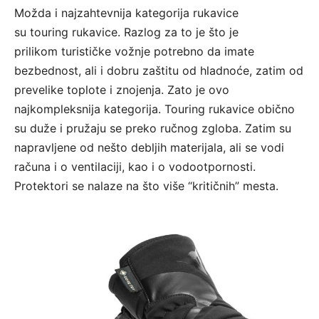
Možda i najzahtevnija kategorija rukavice
su touring rukavice. Razlog za to je što je
prilikom turističke vožnje potrebno da imate
bezbednost, ali i dobru zaštitu od hladnoće, zatim od
prevelike toplote i znojenja. Zato je ovo
najkompleksnija kategorija. Touring rukavice obično
su duže i pružaju se preko ručnog zgloba. Zatim su
napravljene od nešto debljih materijala, ali se vodi
računa i o ventilaciji, kao i o vodootpornosti.
Protektori se nalaze na što više “kritičnih” mesta.