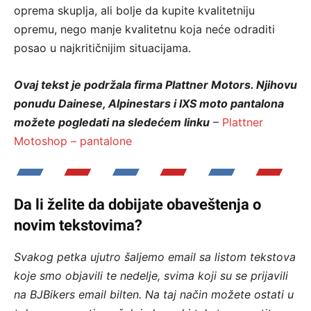
oprema skuplja, ali bolje da kupite kvalitetniju
opremu, nego manje kvalitetnu koja neće odraditi
posao u najkritičnijim situacijama.
Ovaj tekst je podržala firma Plattner Motors. Njihovu
ponudu Dainese, Alpinestars i IXS moto pantalona
možete pogledati na sledećem linku
–
Plattner
Motoshop – pantalone
Da li želite da dobijate obaveštenja o
novim tekstovima?
Svakog petka ujutro šaljemo email sa listom tekstova
koje smo objavili te nedelje, svima koji su se prijavili
na BJBikers email bilten.
Na taj način možete ostati u