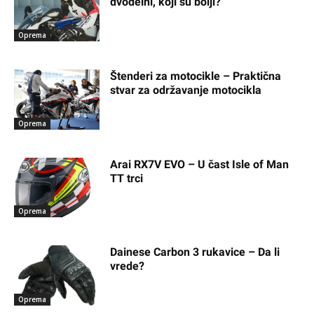
dvodelni, koji su bolji?
Oprema
Štenderi za motocikle – Praktična
stvar za održavanje motocikla
Oprema
Arai RX7V EVO – U čast Isle of Man
TT trci
Oprema
Dainese Carbon 3 rukavice – Da li
vrede?
Oprema