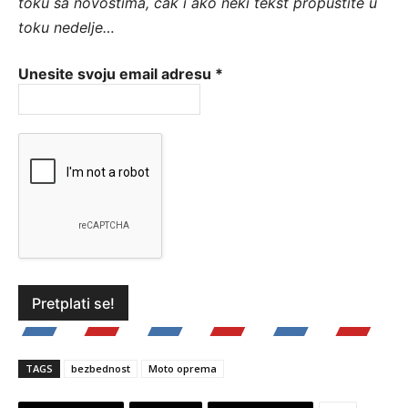
toku sa novostima, čak i ako neki tekst propustite u
toku nedelje…
Unesite svoju email adresu
*
TAGS
bezbednost
Moto oprema