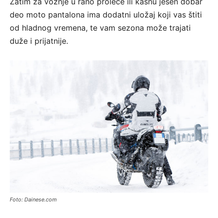
Zatim za vožnje u rano proleće ili kasnu jesen dobar
deo moto pantalona ima dodatni uložaj koji vas štiti
od hladnog vremena, te vam sezona može trajati
duže i prijatnije.
Foto: Dainese.com