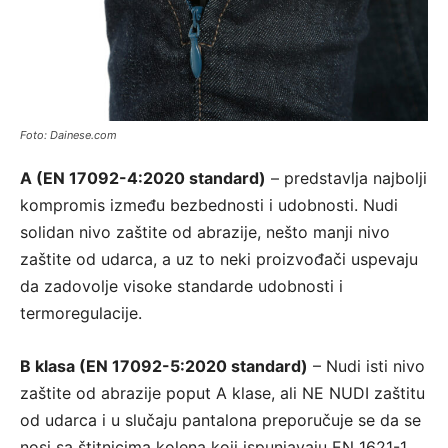
Foto: Dainese.com
A (EN 17092-4:2020 standard)
– predstavlja najbolji
kompromis između bezbednosti i udobnosti. Nudi
solidan nivo zaštite od abrazije, nešto manji nivo
zaštite od udarca, a uz to neki proizvođači uspevaju
da zadovolje visoke standarde udobnosti i
termoregulacije.
B klasa (EN 17092-5:2020 standard)
– Nudi isti nivo
zaštite od abrazije poput A klase, ali NE NUDI zaštitu
od udarca i u slučaju pantalona preporučuje se da se
nosi sa štitnicima kolena koji ispunjavaju EN 1621-1