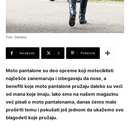
Foto: Dainese
Facebook
X
Pinterest
Moto pantalone su deo opreme koji motociklisti
najčešće zanemaruju i izbegavaju da nose, a
benefiti koje moto pantalone pružaju daleko su veći
od mana koje imaju. Iako smo na našem magazinu
već pisali o moto pantalonama, danas ćemo malo
proširiti temu i pokušati još jednom da ukažemo sve
blagodeti koje pružaju.