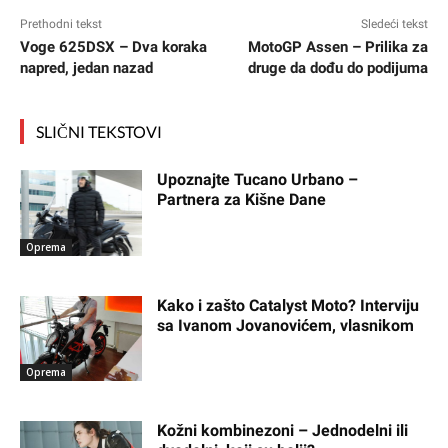
Prethodni tekst
Sledeći tekst
Voge 625DSX – Dva koraka
MotoGP Assen – Prilika za
napred, jedan nazad
druge da dođu do podijuma
SLIČNI TEKSTOVI
Upoznajte Tucano Urbano –
Partnera za Kišne Dane
Oprema
Kako i zašto Catalyst Moto? Interviju
sa Ivanom Jovanovićem, vlasnikom
Oprema
Kožni kombinezoni – Jednodelni ili