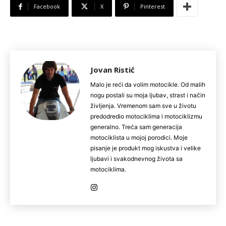
Facebook
X
Pinterest
Jovan Ristić
Malo je reći da volim motocikle. Od malih
nogu postali su moja ljubav, strast i način
življenja. Vremenom sam sve u životu
predodredio motociklima i motociklizmu
generalno. Treća sam generacija
motociklista u mojoj porodici. Moje
pisanje je produkt mog iskustva i velike
ljubavi i svakodnevnog života sa
motociklima.