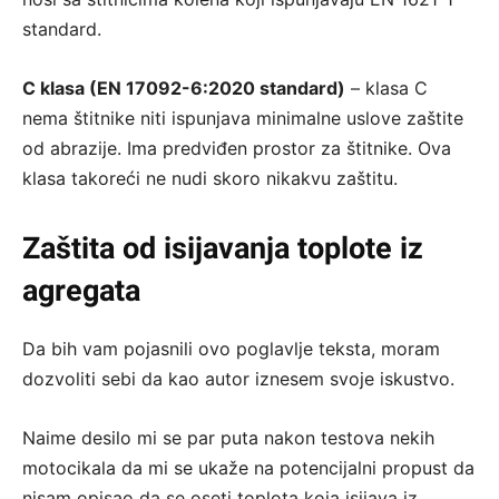
standard.
C klasa (EN 17092-6:2020 standard)
– klasa C
nema štitnike niti ispunjava minimalne uslove zaštite
od abrazije. Ima predviđen prostor za štitnike. Ova
klasa takoreći ne nudi skoro nikakvu zaštitu.
Zaštita od isijavanja toplote iz
agregata
Da bih vam pojasnili ovo poglavlje teksta, moram
dozvoliti sebi da kao autor iznesem svoje iskustvo.
Naime desilo mi se par puta nakon testova nekih
motocikala da mi se ukaže na potencijalni propust da
nisam opisao da se oseti toplota koja isijava iz