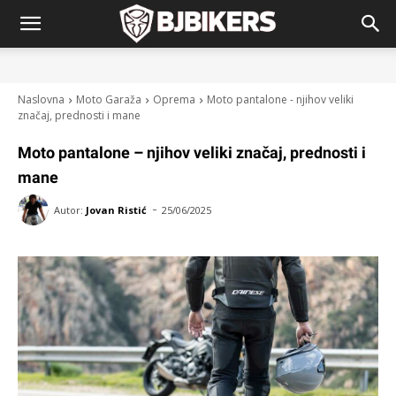
Naslovna
Moto Garaža
Oprema
Moto pantalone - njihov veliki
značaj, prednosti i mane
Moto pantalone – njihov veliki značaj, prednosti i
mane
-
Autor:
Jovan Ristić
25/06/2025