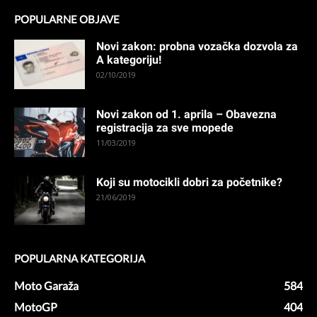
POPULARNE OBJAVE
Novi zakon: probna vozačka dozvola za
A kategoriju!
02/10/2019
Novi zakon od 1. aprila – Obavezna
registracija za sve mopede
11/03/2019
Koji su motocikli dobri za početnike?
21/06/2019
POPULARNA KATEGORIJA
Moto Garaža
584
MotoGP
404