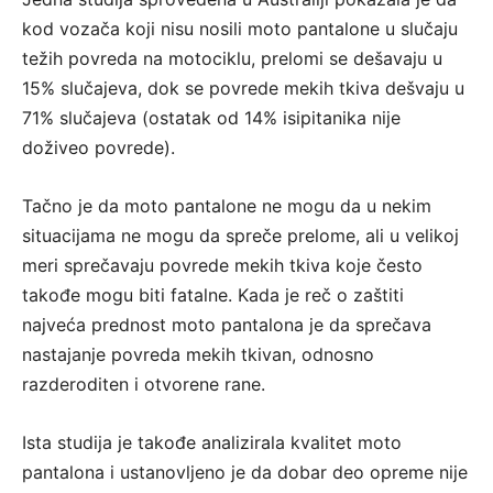
kod vozača koji nisu nosili moto pantalone u slučaju
težih povreda na motociklu, prelomi se dešavaju u
15% slučajeva, dok se povrede mekih tkiva dešvaju u
71% slučajeva (ostatak od 14% isipitanika nije
doživeo povrede).
Tačno je da moto pantalone ne mogu da u nekim
situacijama ne mogu da spreče prelome, ali u velikoj
meri sprečavaju povrede mekih tkiva koje često
takođe mogu biti fatalne. Kada je reč o zaštiti
najveća prednost moto pantalona je da sprečava
nastajanje povreda mekih tkivan, odnosno
razderoditen i otvorene rane.
Ista studija je takođe analizirala kvalitet moto
pantalona i ustanovljeno je da dobar deo opreme nije