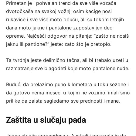
Primetan je i pohvalan trend da sve više vozača
dvotočkaša na svakoj vožnji osim kacige nosi
rukavice i sve više moto obuću, ali su tokom letnjih
dana moto jakne i pantalone zapostavljen deo
opreme. Najčešći odgovor na pitanje: “zašto ne nosiš
jaknu ili pantlone?” jeste: zato što je pretoplo.
Ta tvrdnja jeste delimično tačna, ali bi trebalo uzeti u
razmatranje sve blagodeti koje moto pantalone nude.
Budući da prelazimo puno kilometara u toku sezone i
da gotovo nema meseci u kojim ne vozimo, imali smo
prilike da zaista sagledamo sve prednosti i mane.
Zaštita u slučaju pada
Jedna studija sprovedena u Australiji pokazala je da