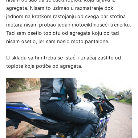
agregata. Nisam to uzimao u razmatranje dok
jednom na kratkom rastojanju od svega par stotina
metara nisam probao jedan motocikl noseći trenerku.
Tad sam osetio toplotu od agregata koju do tad
nisam osetio, jer sam nosio moto pantalone.
U skladu sa tim treba se istaći i značaj zaštite od
toplote koja potiče od agregata.