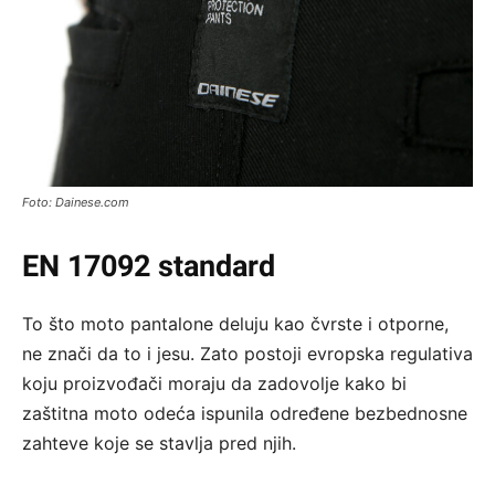
Foto: Dainese.com
EN 17092 standard
To što moto pantalone deluju kao čvrste i otporne,
ne znači da to i jesu. Zato postoji evropska regulativa
koju proizvođači moraju da zadovolje kako bi
zaštitna moto odeća ispunila određene bezbednosne
zahteve koje se stavlja pred njih.