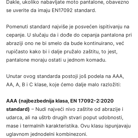
Dakle, ukoliko nabavljate moto pantalone, obavezno
se uverite da imaju EN17092 standard.
Pomenuti standard najviše je posvećen ispitivanju na
cepanje. U slučaju da i dođe do cepanja pantalona pri
abraziji ono ne bi smelo da bude kontinuirano, već
rupičasto kako bi i dalje pružalo zaštitu, to jest,
pantalone moraju ostati u jednom komadu.
Unutar ovog standarda postoji još podela na AAA,
AA, A, B i C klase, koje ćemo dalje malo razložiti:
AAA (najbezbednija klasa, EN 17092-2:2020
standard)
– Nudi najveći nivo zaštite od abrazije i
udarca, ali na uštrb drugih stvari poput udobnosti,
mase i termalnih karakteristika. Ovu klasu ispunjavaju
uglavnom jednodelni kombinezoni.