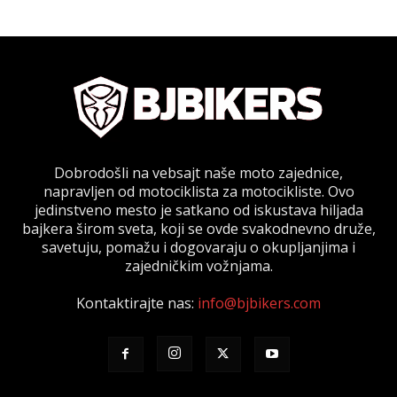
Dobrodošli na vebsajt naše moto zajednice,
napravljen od motociklista za motocikliste. Ovo
jedinstveno mesto je satkano od iskustava hiljada
bajkera širom sveta, koji se ovde svakodnevno druže,
savetuju, pomažu i dogovaraju o okupljanjima i
zajedničkim vožnjama.
Kontaktirajte nas:
info@bjbikers.com