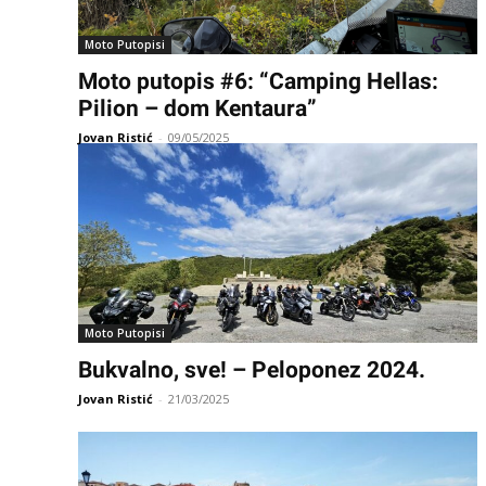
Moto Putopisi
Moto putopis #6: “Camping Hellas:
Pilion – dom Kentaura”
Jovan Ristić
-
09/05/2025
Moto Putopisi
Bukvalno, sve! – Peloponez 2024.
Jovan Ristić
-
21/03/2025