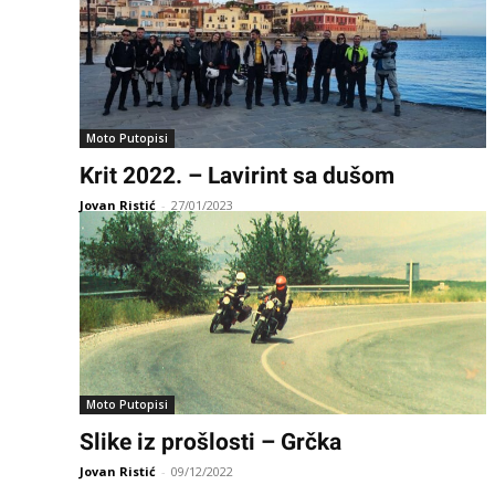
Moto Putopisi
Krit 2022. – Lavirint sa dušom
Jovan Ristić
-
27/01/2023
Moto Putopisi
Slike iz prošlosti – Grčka
Jovan Ristić
-
09/12/2022