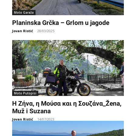
Moto Garaža
Planinska Grčka – Grlom u jagode
Jovan Ristić
-
28/03/2025
Moto Putopisi
Η Ζήνα, η Μούσα και η Σουζάνα_Žena,
Muž i Suzana
Jovan Ristić
-
14/07/2023