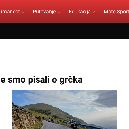
umanost
Putovanje
Edukacija
Moto Spor
je smo pisali o
grčka