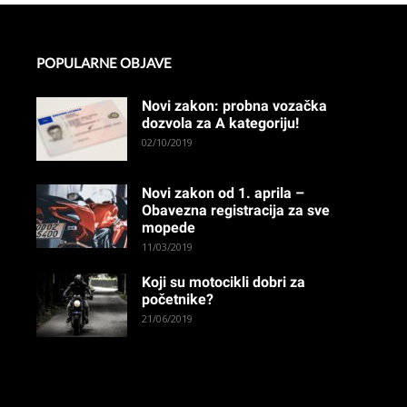
POPULARNE OBJAVE
Novi zakon: probna vozačka
dozvola za A kategoriju!
02/10/2019
Novi zakon od 1. aprila –
Obavezna registracija za sve
mopede
11/03/2019
Koji su motocikli dobri za
početnike?
21/06/2019