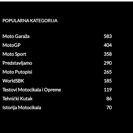
POPULARNA KATEGORIJA
Moto Garaža
583
MotoGP
404
Moto Sport
358
Predstavljamo
290
Moto Putopisi
265
WorldSBK
185
Testovi Motocikala i Opreme
119
Tehnički Kutak
86
Istorija Motocikala
70