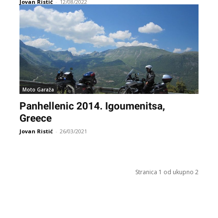
Jovan Ristić
-
12/08/2022
Moto Garaža
Panhellenic 2014. Igoumenitsa,
Greece
Jovan Ristić
-
26/03/2021
Stranica 1 od ukupno 2