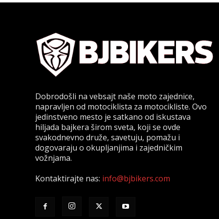
Dobrodošli na vebsajt naše moto zajednice,
napravljen od motociklista za motocikliste. Ovo
jedinstveno mesto je satkano od iskustava
hiljada bajkera širom sveta, koji se ovde
svakodnevno druže, savetuju, pomažu i
dogovaraju o okupljanjima i zajedničkim
vožnjama.
Kontaktirajte nas:
info@bjbikers.com