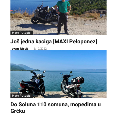
Moto Putopisi
Još jedna kaciga [MAXI Peloponez]
Jovan Ristić
-
16/12/2022
Moto Putopisi
Do Soluna 110 somuna, mopedima u
Grčku