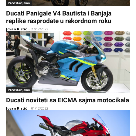
Predstavljamo
Ducati Panigale V4 Bautista i Banjaja
replike rasprodate u rekordnom roku
Jovan Ristić
-
27/12/2022
Predstavljamo
Ducati noviteti sa EICMA sajma motocikala
Jovan Ristić
-
01/12/2022