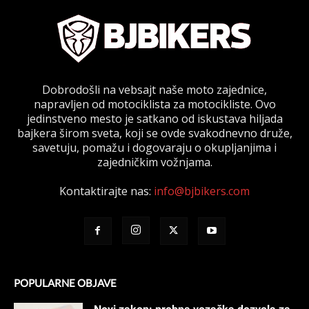
Dobrodošli na vebsajt naše moto zajednice,
napravljen od motociklista za motocikliste. Ovo
jedinstveno mesto je satkano od iskustava hiljada
bajkera širom sveta, koji se ovde svakodnevno druže,
savetuju, pomažu i dogovaraju o okupljanjima i
zajedničkim vožnjama.
Kontaktirajte nas:
info@bjbikers.com
POPULARNE OBJAVE