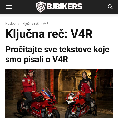
Naslovna
Ključne reči
V4R
Ključna reč:
V4R
Pročitajte sve tekstove koje
smo pisali o
V4R