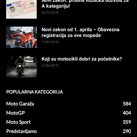
Novi zakon: probna vozačka dozvola za
A kategoriju!
02/10/2019
Novi zakon od 1. aprila – Obavezna
registracija za sve mopede
11/03/2019
Koji su motocikli dobri za početnike?
21/06/2019
POPULARNA KATEGORIJA
Moto Garaža
584
MotoGP
404
Moto Sport
359
Predstavljamo
290