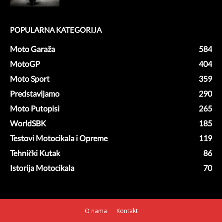
POPULARNA KATEGORIJA
Moto Garaža
584
MotoGP
404
Moto Sport
359
Predstavljamo
290
Moto Putopisi
265
WorldSBK
185
Testovi Motocikala i Opreme
119
Tehnički Kutak
86
Istorija Motocikala
70
O nama
Kontakt