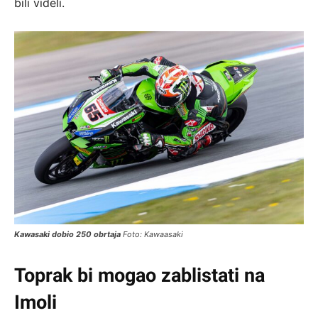
bili videli.
Kawasaki dobio 250 obrtaja
Foto: Kawaasaki
Toprak bi mogao zablistati na
Imoli