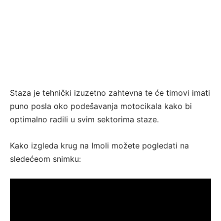
Staza je tehnički izuzetno zahtevna te će timovi imati
puno posla oko podešavanja motocikala kako bi
optimalno radili u svim sektorima staze.
Kako izgleda krug na Imoli možete pogledati na
sledećeom snimku: