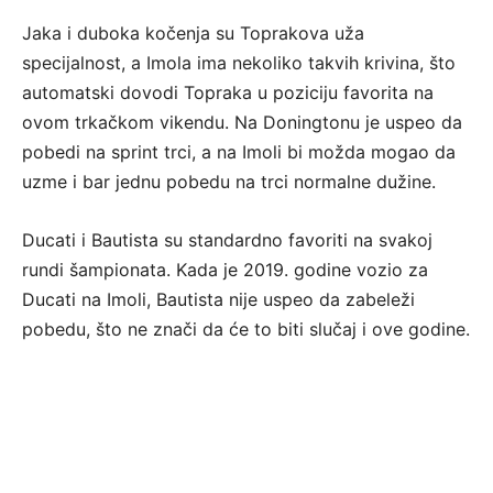
Jaka i duboka kočenja su Toprakova uža
specijalnost, a Imola ima nekoliko takvih krivina, što
automatski dovodi Topraka u poziciju favorita na
ovom trkačkom vikendu. Na Doningtonu je uspeo da
pobedi na sprint trci, a na Imoli bi možda mogao da
uzme i bar jednu pobedu na trci normalne dužine.
Ducati i Bautista su standardno favoriti na svakoj
rundi šampionata. Kada je 2019. godine vozio za
Ducati na Imoli, Bautista nije uspeo da zabeleži
pobedu, što ne znači da će to biti slučaj i ove godine.