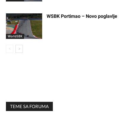
WSBK Portimao – Novo poglavlje
WorldSBK
TEME SA FORUMA