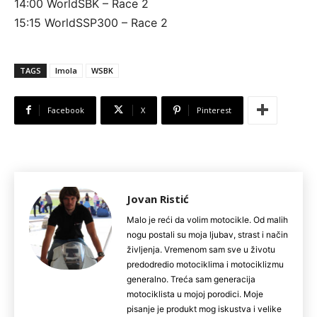
14:00 WorldSBK – Race 2
15:15 WorldSSP300 – Race 2
TAGS
Imola
WSBK
Facebook
X
Pinterest
Jovan Ristić
Malo je reći da volim motocikle. Od malih
nogu postali su moja ljubav, strast i način
življenja. Vremenom sam sve u životu
predodredio motociklima i motociklizmu
generalno. Treća sam generacija
motociklista u mojoj porodici. Moje
pisanje je produkt mog iskustva i velike