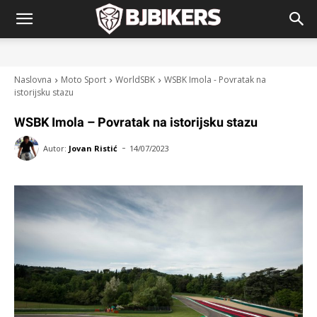
Naslovna
Moto Sport
WorldSBK
WSBK Imola - Povratak na
istorijsku stazu
WSBK Imola – Povratak na istorijsku stazu
-
Autor:
Jovan Ristić
14/07/2023