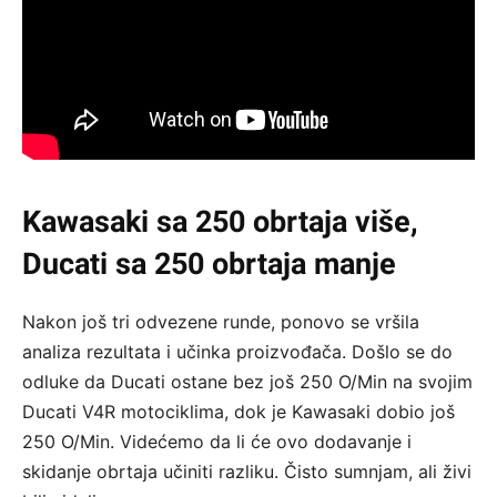
Kawasaki sa 250 obrtaja više,
Ducati sa 250 obrtaja manje
Nakon još tri odvezene runde, ponovo se vršila
analiza rezultata i učinka proizvođača. Došlo se do
odluke da Ducati ostane bez još 250 O/Min na svojim
Ducati V4R motociklima, dok je Kawasaki dobio još
250 O/Min. Videćemo da li će ovo dodavanje i
skidanje obrtaja učiniti razliku. Čisto sumnjam, ali živi