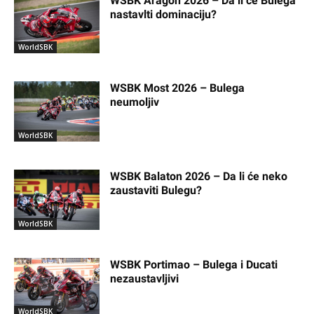
WSBK Aragon 2026 – Da li će Bulega
nastavlti dominaciju?
WorldSBK
WSBK Most 2026 – Bulega
neumoljiv
WorldSBK
WSBK Balaton 2026 – Da li će neko
zaustaviti Bulegu?
WorldSBK
WSBK Portimao – Bulega i Ducati
nezaustavljivi
WorldSBK