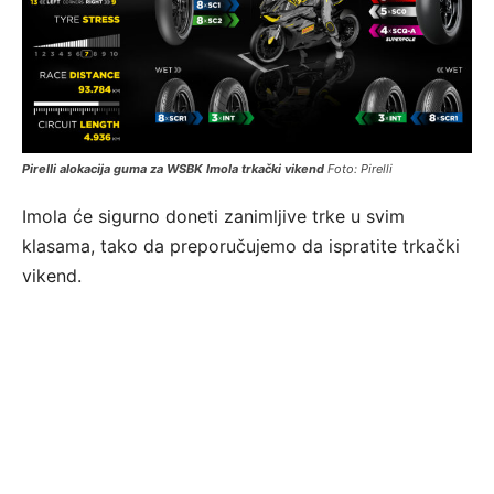
Pirelli alokacija guma za WSBK Imola trkački vikend
Foto: Pirelli
Imola će sigurno doneti zanimljive trke u svim
klasama, tako da preporučujemo da ispratite trkački
vikend.