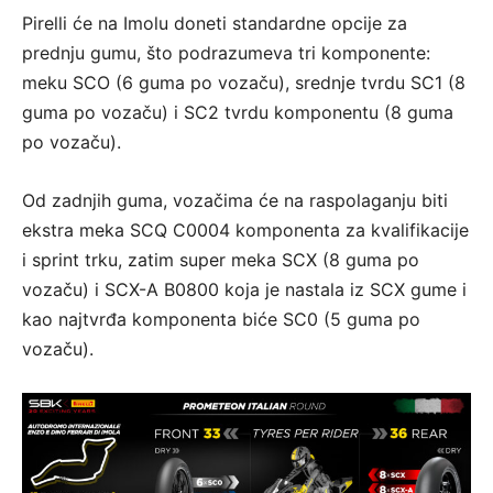
Pirelli će na Imolu doneti standardne opcije za
prednju gumu, što podrazumeva tri komponente:
meku SCO (6 guma po vozaču), srednje tvrdu SC1 (8
guma po vozaču) i SC2 tvrdu komponentu (8 guma
po vozaču).
Od zadnjih guma, vozačima će na raspolaganju biti
ekstra meka SCQ C0004 komponenta za kvalifikacije
i sprint trku, zatim super meka SCX (8 guma po
vozaču) i SCX-A B0800 koja je nastala iz SCX gume i
kao najtvrđa komponenta biće SC0 (5 guma po
vozaču).