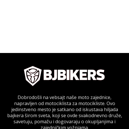
Dobrodošli na vebsajt naše moto zajednice,
napravljen od motociklista za motocikliste. Ovo
jedinstveno mesto je satkano od iskustava hiljada
bajkera širom sveta, koji se ovde svakodnevno druže,
savetuju, pomažu i dogovaraju o okupljanjima i
zajedničkim vožnjama.