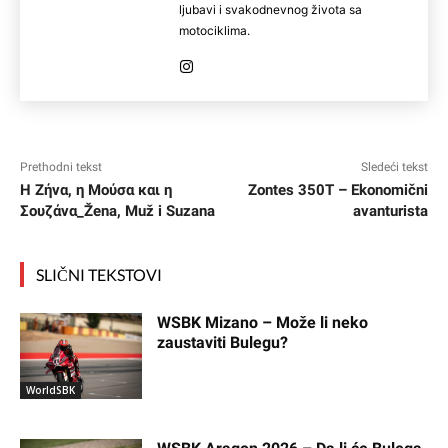
ljubavi i svakodnevnog života sa
motociklima.
Prethodni tekst
Sledeći tekst
Η Ζήνα, η Μούσα και η
Zontes 350T – Ekonomični
Σουζάνα_Žena, Muž i Suzana
avanturista
SLIČNI TEKSTOVI
WSBK Mizano – Može li neko
zaustaviti Bulegu?
WorldSBK