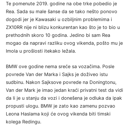
Te pomenute 2019. godine na obe trke pobedio je
Rea. Sada su male šanse da se tako nešto ponovo
dogodi jer je Kawasaki u ozbiljnim problemima i
ZX10RR nije ni blizu konkurentan kao što je to bio u
prethodnih skoro 10 godina. Jedino bi sam Rea
mogao da napravi razliku ovog vikenda, pošto mu je
Imola u prošlosti itekako ležala.
BMW ove godine nema sreće sa vozačima. Posle
povrede Van der Marka i Sajks je doživeo istu
sudbinu. Nakon Sajksove povrede na Doningtonu,
Van der Mark je imao jedan kraći privatni test da vidi
da li je u stanju da vozi i donešena je odluka da ipak
propusti ulogu. BMW je zato kao zamenu pozvao
Leona Haslama koji će ovog vikenda biti timski
kolega Redingu.