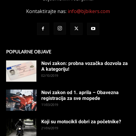
Kontaktirajte nas:
info@bjbikers.com
POPULARNE OBJAVE
Novi zakon: probna vozačka dozvola za
A kategoriju!
02/10/2019
Novi zakon od 1. aprila – Obavezna
registracija za sve mopede
11/03/2019
Koji su motocikli dobri za početnike?
21/06/2019