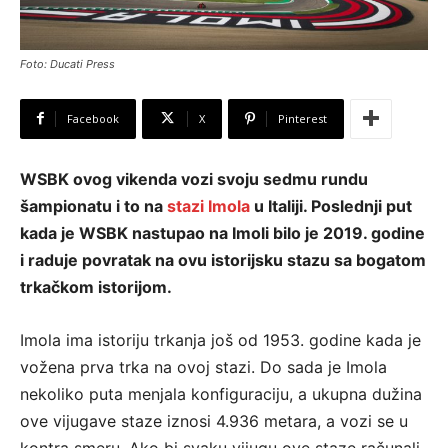
Foto: Ducati Press
Facebook
X
Pinterest
WSBK ovog vikenda vozi svoju sedmu rundu
šampionatu i to na
stazi Imola
u Italiji. Poslednji put
kada je WSBK nastupao na Imoli bilo je 2019. godine
i raduje povratak na ovu istorijsku stazu sa bogatom
trkačkom istorijom.
Imola ima istoriju trkanja još od 1953. godine kada je
vožena prva trka na ovoj stazi. Do sada je Imola
nekoliko puta menjala konfiguraciju, a ukupna dužina
ove vijugave staze iznosi 4.936 metara, a vozi se u
kontra smeru. Ako bi svaku vijugu ove staze računali