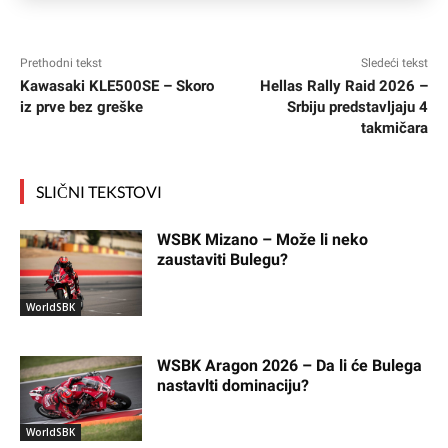
Prethodni tekst
Sledeći tekst
Kawasaki KLE500SE – Skoro
Hellas Rally Raid 2026 –
iz prve bez greške
Srbiju predstavljaju 4
takmičara
SLIČNI TEKSTOVI
WSBK Mizano – Može li neko
zaustaviti Bulegu?
WorldSBK
WSBK Aragon 2026 – Da li će Bulega
nastavlti dominaciju?
WorldSBK