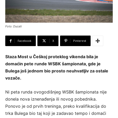
Foto: Ducati
Facebook
X
Pinterest
Staza Most u Češkoj proteklog vikenda bila je
domaćin pete runde WSBK šampionata, gde je
Bulega još jednom bio prosto neuhvatljiv za ostale
vozače.
Ni peta runda ovogodišnjeg WSBK šampionata nije
donela nova iznenađenja ili novog pobednika.
Ponovo je od prvih treninga, preko kvalifikacija do
trka Bulega bio taj koji je zadavao tempo i domaći