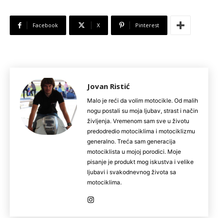
Facebook
X
Pinterest
Jovan Ristić
Malo je reći da volim motocikle. Od malih
nogu postali su moja ljubav, strast i način
življenja. Vremenom sam sve u životu
predodredio motociklima i motociklizmu
generalno. Treća sam generacija
motociklista u mojoj porodici. Moje
pisanje je produkt mog iskustva i velike
ljubavi i svakodnevnog života sa
motociklima.