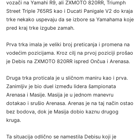
vozači na Yamahi R9, ali ZXMOTO 820RR, Triumph
Street Triple 765RS kao i Ducati Panigale V2 do kraja
trke nekako uspevaju da se izbore sa Yamahama koje
pred kraj trke izgube zamah.
Prva trka imala je veliki broj preticanja i promena na
vodećim pozicijama. Kroz cilj na prvoj poziciji prošao
je Debis na ZXMOTO 820RR ispred Ončua i Arenasa.
Druga trka proticala je u sličnom maniru kao i prva.
Zanimljiv je bio duel između lidera šampionata
Arenasa i Masije. Masija je u jednom manevru
dotakao i srušio Arenasa. Arenas je na taj način ostao
bez bodova, dok je Masija dobio kaznu drugog
kruga.
Ta situacija odlično se namestila Debisu koji je