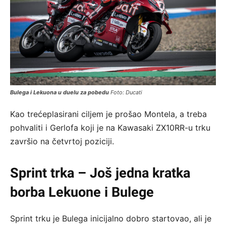
Bulega i Lekuona u duelu za pobedu
Foto: Ducati
Kao trećeplasirani ciljem je prošao Montela, a treba
pohvaliti i Gerlofa koji je na Kawasaki ZX10RR-u trku
završio na četvrtoj poziciji.
Sprint trka – Još jedna kratka
borba Lekuone i Bulege
Sprint trku je Bulega inicijalno dobro startovao, ali je