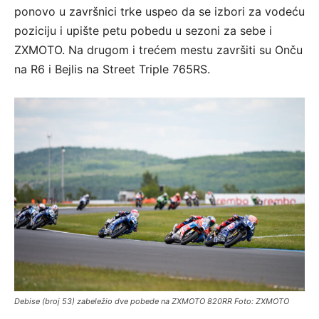
ponovo u završnici trke uspeo da se izbori za vodeću
poziciju i upište petu pobedu u sezoni za sebe i
ZXMOTO. Na drugom i trećem mestu završiti su Onču
na R6 i Bejlis na Street Triple 765RS.
Debise (broj 53) zabeležio dve pobede na ZXMOTO 820RR Foto: ZXMOTO