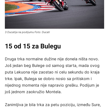
3 Ducatija na podijumu Foto: Ducati
15 od 15 za Bulegu
Druga trka normalne dužine nije donela ništa novo.
Još jedan beg Bulege od samog starta, mada ovog
puta Lekuona nije zaostao ni celu sekundu do kraja
trke. Ipak, Bulega se dobro nosio sa pritiskom i
nijednog momenta nije napravio grešku. Podijum je
još jednom zaokružio Montela.
Zanimljiva je bila trka za petu poziciju, između Sure,