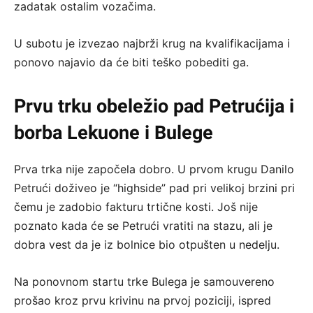
zadatak ostalim vozačima.
U subotu je izvezao najbrži krug na kvalifikacijama i
ponovo najavio da će biti teško pobediti ga.
Prvu trku obeležio pad Petrućija
i
borba Lekuone i Bulege
Prva trka nije započela dobro. U prvom krugu Danilo
Petrući doživeo je “highside” pad pri velikoj brzini pri
čemu je zadobio fakturu trtične kosti. Još nije
poznato kada će se Petrući vratiti na stazu, ali je
dobra vest da je iz bolnice bio otpušten u nedelju.
Na ponovnom startu trke Bulega je samouvereno
prošao kroz prvu krivinu na prvoj poziciji, ispred