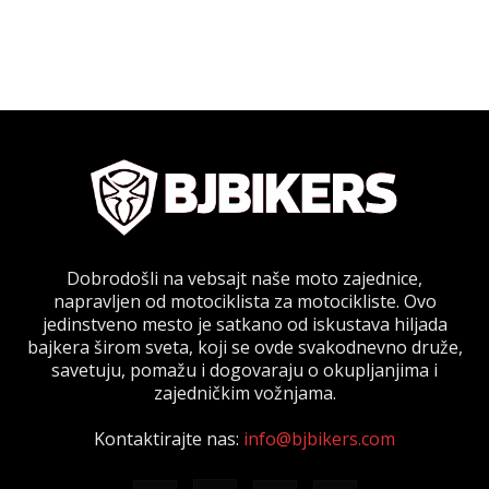
Dobrodošli na vebsajt naše moto zajednice,
napravljen od motociklista za motocikliste. Ovo
jedinstveno mesto je satkano od iskustava hiljada
bajkera širom sveta, koji se ovde svakodnevno druže,
savetuju, pomažu i dogovaraju o okupljanjima i
zajedničkim vožnjama.
Kontaktirajte nas:
info@bjbikers.com