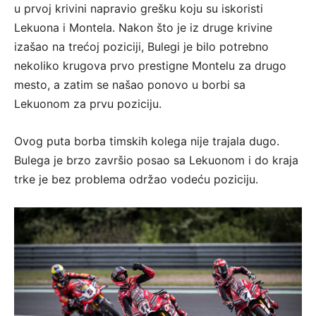
u prvoj krivini napravio grešku koju su iskoristi
Lekuona i Montela. Nakon što je iz druge krivine
izašao na trećoj poziciji, Bulegi je bilo potrebno
nekoliko krugova prvo prestigne Montelu za drugo
mesto, a zatim se našao ponovo u borbi sa
Lekuonom za prvu poziciju.
Ovog puta borba timskih kolega nije trajala dugo.
Bulega je brzo završio posao sa Lekuonom i do kraja
trke je bez problema održao vodeću poziciju.