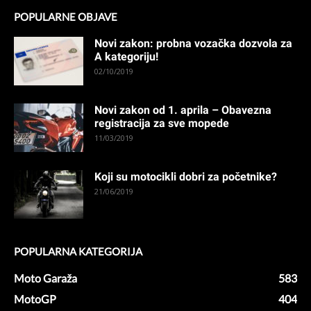
POPULARNE OBJAVE
Novi zakon: probna vozačka dozvola za
A kategoriju!
02/10/2019
Novi zakon od 1. aprila – Obavezna
registracija za sve mopede
11/03/2019
Koji su motocikli dobri za početnike?
21/06/2019
POPULARNA KATEGORIJA
Moto Garaža
583
MotoGP
404