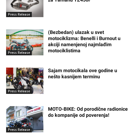
Press Release
(Bezbedan) ulazak u svet
motociklizma: Benelli i Burnout u
akciji namenjenoj najmlađim
motociklistima
Press Release
Sajam motocikala ove godine u
nešto kasnijem terminu
Press Release
MOTO-BIKE: Od porodične radionice
do kompanije od poverenja!
Press Release