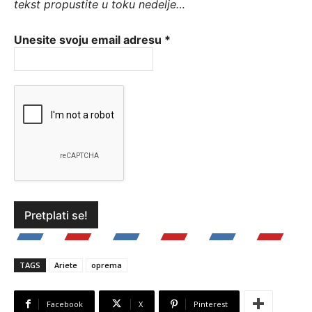
tekst propustite u toku nedelje…
Unesite svoju email adresu
*
TAGS
Ariete
oprema
Facebook
X
Pinterest