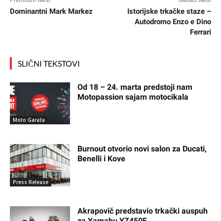
Dominantni Mark Markez
Istorijske trkačke staze –
Autodromo Enzo e Dino
Ferrari
SLIČNI TEKSTOVI
Od 18 – 24. marta predstoji nam
Motopassion sajam motocikala
Moto Garaža
Burnout otvorio novi salon za Ducati,
Benelli i Kove
Press Release
Akrapovič predstavio trkački auspuh
za Yamahu YZ450F