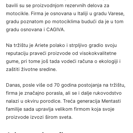
bavili su se proizvodnjom rezervnih delova za
motocikle. Firma je osnovana u Italiji u gradu Varese,
gradu poznatom po motociklima budući da je u tom
gradu osnovana i CAGIVA.
Na tržištu je Ariete polako i strpljivo gradio svoju
reputaciju praveći proizvode od visokokvalitetne
gume, pri tome još tada vodeći računa o ekologiji i
zaštiti životne sredine.
Danas, posle više od 70 godina postojanja na tržištu,
firma je značajno porasla, ali se i dalje rukovodstvo
nalazi u okviru porodice. Treća generacija Mentasti
familije sada upravlja velikom firmom koja svoje
proizvode izvozi širom sveta.