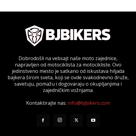
Dobrodošli na vebsajt naše moto zajednice,
napravljen od motociklista za motocikliste. Ovo
jedinstveno mesto je satkano od iskustava hiljada
bajkera širom sveta, koji se ovde svakodnevno druže,
savetuju, pomažu i dogovaraju o okupljanjima i
zajedničkim vožnjama.
Kontaktirajte nas:
info@bjbikers.com