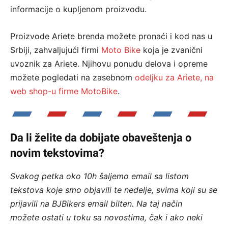
informacije o kupljenom proizvodu.
Proizvode Ariete brenda možete pronaći i kod nas u
Srbiji, zahvaljujući firmi
Moto Bike
koja je zvanični
uvoznik za Ariete. Njihovu ponudu delova i opreme
možete pogledati na zasebnom
odeljku za Ariete, na
web shop-u firme MotoBike
.
Da li želite da dobijate obaveštenja o
novim tekstovima?
Svakog petka oko 10h šaljemo email sa listom
tekstova koje smo objavili te nedelje, svima koji su se
prijavili na BJBikers email bilten.
Na taj način
možete ostati u toku sa novostima, čak i ako neki