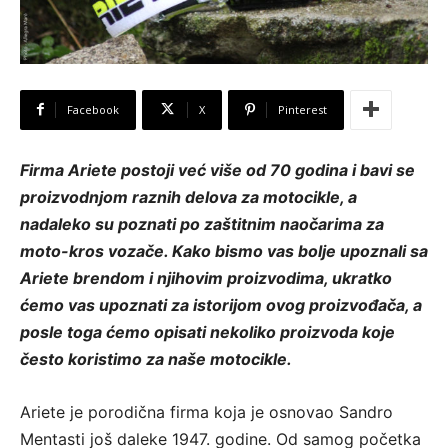
Facebook
X
Pinterest
Firma Ariete postoji već više od 70 godina i bavi se
proizvodnjom raznih delova za motocikle, a
nadaleko su poznati po zaštitnim naočarima za
moto-kros vozače. Kako bismo vas bolje upoznali sa
Ariete brendom i njihovim proizvodima, ukratko
ćemo vas upoznati za istorijom ovog proizvođača, a
posle toga ćemo opisati nekoliko proizvoda koje
često koristimo za naše motocikle.
Ariete je porodična firma koja je osnovao Sandro
Mentasti još daleke 1947. godine. Od samog početka