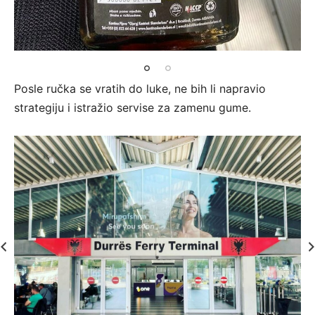
Posle ručka se vratih do luke, ne bih li napravio
strategiju i istražio servise za zamenu gume.
7