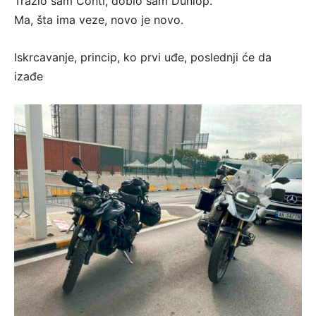
Tražio sam Conti, dobio sam Dunlop.
Ma, šta ima veze, novo je novo.
Iskrcavanje, princip, ko prvi uđe, poslednji će da
izađe