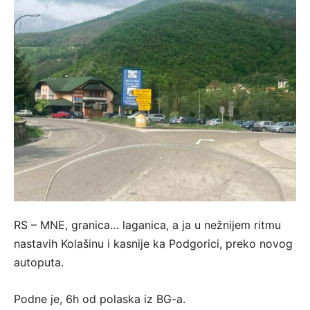
RS – MNE, granica… laganica, a ja u nežnijem ritmu
nastavih Kolašinu i kasnije ka Podgorici, preko novog
autoputa.
Podne je, 6h od polaska iz BG-a.