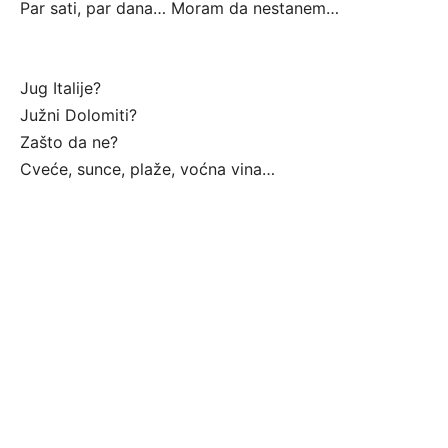
Par sati, par dana… Moram da nestanem…
Jug Italije?
Južni Dolomiti?
Zašto da ne?
Cveće, sunce, plaže, voćna vina…