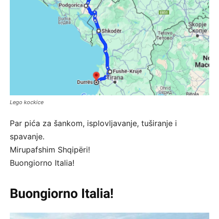
Lego kockice
Par pića za šankom, isplovljavanje, tuširanje i
spavanje.
Mirupafshim Shqipëri!
Buongiorno Italia!
Buongiorno Italia!