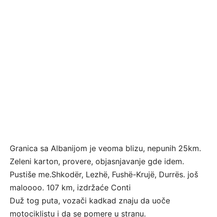
Granica sa Albanijom je veoma blizu, nepunih 25km.
Zeleni karton, provere, objasnjavanje gde idem.
Pustiše me.Shkodër, Lezhë, Fushë-Krujë, Durrës. još
maloooo. 107 km, izdržaće Conti
Duž tog puta, vozači kadkad znaju da uoče
motociklistu i da se pomere u stranu.