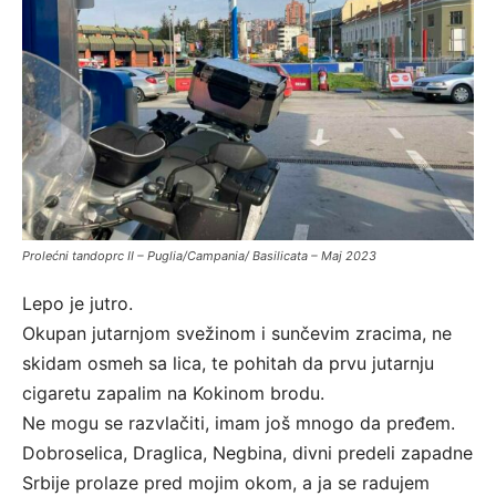
Prolećni tandoprc II – Puglia/Campania/ Basilicata – Maj 2023
Lepo je jutro.
Okupan jutarnjom svežinom i sunčevim zracima, ne
skidam osmeh sa lica, te pohitah da prvu jutarnju
cigaretu zapalim na Kokinom brodu.
Ne mogu se razvlačiti, imam još mnogo da pređem.
Dobroselica, Draglica, Negbina, divni predeli zapadne
Srbije prolaze pred mojim okom, a ja se radujem