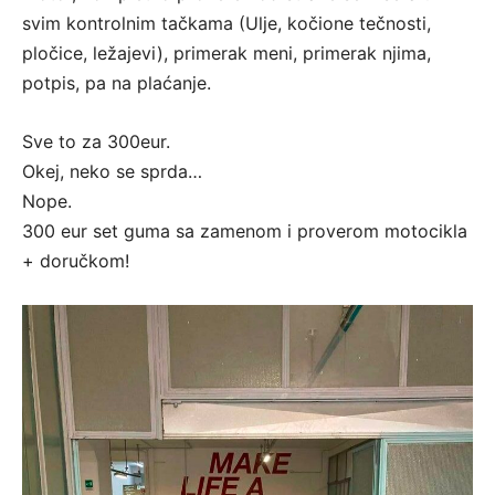
svim kontrolnim tačkama (Ulje, kočione tečnosti,
pločice, ležajevi), primerak meni, primerak njima,
potpis, pa na plaćanje.
Sve to za 300eur.
Okej, neko se sprda…
Nope.
300 eur set guma sa zamenom i proverom motocikla
+ doručkom!