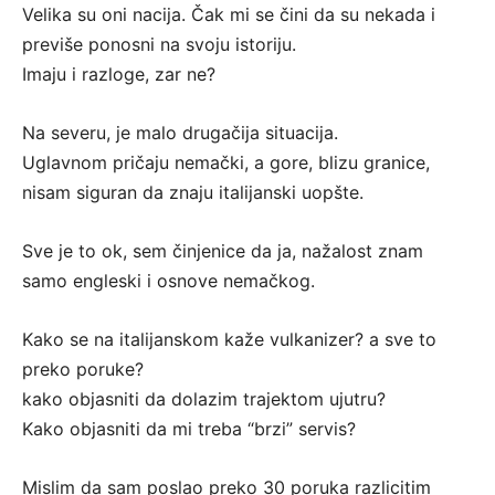
Velika su oni nacija. Čak mi se čini da su nekada i
previše ponosni na svoju istoriju.
Imaju i razloge, zar ne?
Na severu, je malo drugačija situacija.
Uglavnom pričaju nemački, a gore, blizu granice,
nisam siguran da znaju italijanski uopšte.
Sve je to ok, sem činjenice da ja, nažalost znam
samo engleski i osnove nemačkog.
Kako se na italijanskom kaže vulkanizer? a sve to
preko poruke?
kako objasniti da dolazim trajektom ujutru?
Kako objasniti da mi treba “brzi” servis?
Mislim da sam poslao preko 30 poruka razlicitim