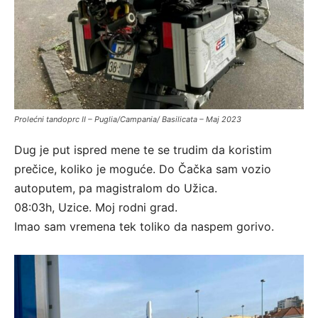
Prolećni tandoprc II – Puglia/Campania/ Basilicata – Maj 2023
Dug je put ispred mene te se trudim da koristim
prečice, koliko je moguće. Do Čačka sam vozio
autoputem, pa magistralom do Užica.
08:03h, Uzice. Moj rodni grad.
Imao sam vremena tek toliko da naspem gorivo.