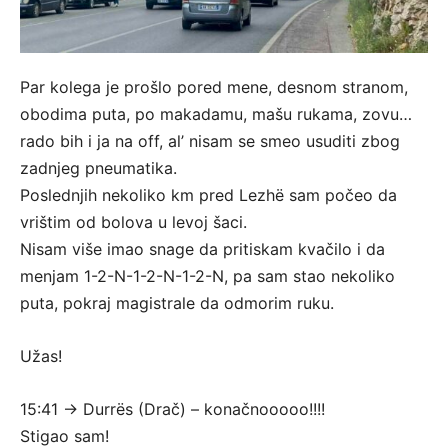
Par kolega je prošlo pored mene, desnom stranom,
obodima puta, po makadamu, mašu rukama, zovu…
rado bih i ja na off, al’ nisam se smeo usuditi zbog
zadnjeg pneumatika.
Poslednjih nekoliko km pred Lezhë sam počeo da
vrištim od bolova u levoj šaci.
Nisam više imao snage da pritiskam kvačilo i da
menjam 1-2-N-1-2-N-1-2-N, pa sam stao nekoliko
puta, pokraj magistrale da odmorim ruku.
Užas!
15:41 -> Durrës (Drač) – konačnooooo!!!!
Stigao sam!