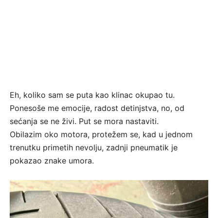
Eh, koliko sam se puta kao klinac okupao tu.
Ponesoše me emocije, radost detinjstva, no, od
sećanja se ne živi. Put se mora nastaviti.
Obilazim oko motora, protežem se, kad u jednom
trenutku primetih nevolju, zadnji pneumatik je
pokazao znake umora.