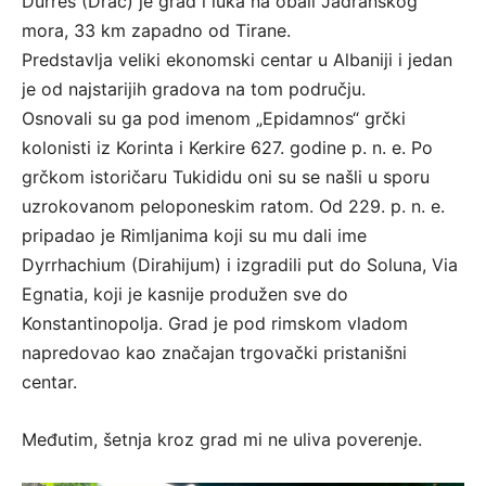
Durrës (Drač) je grad i luka na obali Jadranskog
mora, 33 km zapadno od Tirane.
Predstavlja veliki ekonomski centar u Albaniji i jedan
je od najstarijih gradova na tom području.
Osnovali su ga pod imenom „Epidamnos“ grčki
kolonisti iz Korinta i Kerkire 627. godine p. n. e. Po
grčkom istoričaru Tukididu oni su se našli u sporu
uzrokovanom peloponeskim ratom. Od 229. p. n. e.
pripadao je Rimljanima koji su mu dali ime
Dyrrhachium (Dirahijum) i izgradili put do Soluna, Via
Egnatia, koji je kasnije produžen sve do
Konstantinopolja. Grad je pod rimskom vladom
napredovao kao značajan trgovački pristanišni
centar.
Međutim, šetnja kroz grad mi ne uliva poverenje.