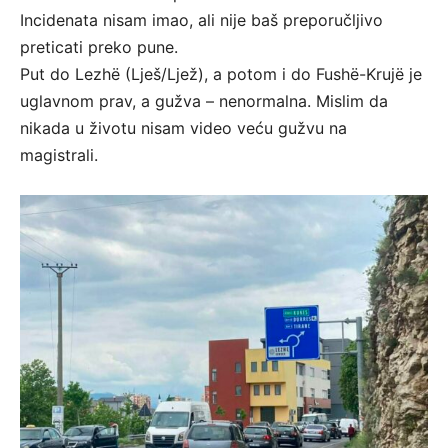
Incidenata nisam imao, ali nije baš preporučljivo
preticati preko pune.
Put do Lezhë (Lješ/Ljež), a potom i do Fushë-Krujë je
uglavnom prav, a gužva – nenormalna. Mislim da
nikada u životu nisam video veću gužvu na
magistrali.