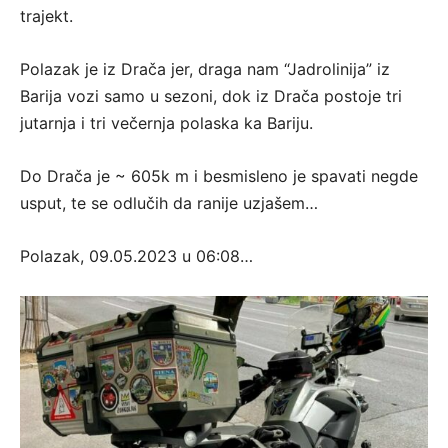
trajekt.
Polazak je iz Drača jer, draga nam “Jadrolinija” iz
Barija vozi samo u sezoni, dok iz Drača postoje tri
jutarnja i tri večernja polaska ka Bariju.
Do Drača je ~ 605k m i besmisleno je spavati negde
usput, te se odlučih da ranije uzjašem…
Polazak, 09.05.2023 u 06:08…