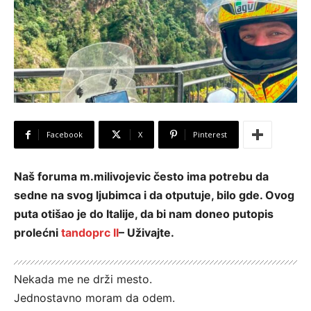
Facebook
X
Pinterest
Naš foruma m.milivojevic često ima potrebu da
sedne na svog ljubimca i da otputuje, bilo gde. Ovog
puta otišao je do Italije, da bi nam doneo putopis
prolećni
tandoprc II
– Uživajte.
Nekada me ne drži mesto.
Jednostavno moram da odem.