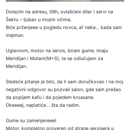
Dolazim na adresu, 09h, ovlašćeni diler i servi na
Śektu – ljubav u mojim očima.
Biće prženjeee u pogledu novca, al’ neka… kada sam
majmun.
Uglavnom, motor na servis, biram gume, imaju
Meridijan i Mutant(M+S), te se odlučujem za
Meridijan.
Sledeće pitanje je bilo, da li sam doručkovao i na moj
negativni odgovor su pozvali salon, gde sam prešao
da popijem kafu i da pojedem kroasane.
Okeeeej, naplatiće… šta da radim.
Gume su zamenjeneee!
Motor, kompletno proveren od strane servisera u