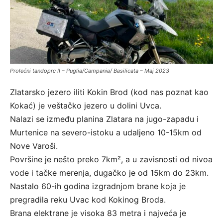
Prolećni tandoprc II – Puglia/Campania/ Basilicata – Maj 2023
Zlatarsko jezero iliti Kokin Brod (kod nas poznat kao
Kokać) je veštačko jezero u dolini Uvca.
Nalazi se između planina Zlatara na jugo-zapadu i
Murtenice na severo-istoku a udaljeno 10-15km od
Nove Varoši.
Površine je nešto preko 7km², a u zavisnosti od nivoa
vode i tačke merenja, dugačko je od 15km do 23km.
Nastalo 60-ih godina izgradnjom brane koja je
pregradila reku Uvac kod Kokinog Broda.
Brana elektrane je visoka 83 metra i najveća je