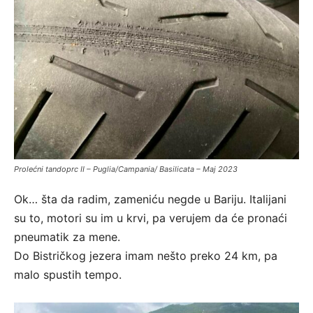
Prolećni tandoprc II – Puglia/Campania/ Basilicata – Maj 2023
Ok… šta da radim, zameniću negde u Bariju. Italijani
su to, motori su im u krvi, pa verujem da će pronaći
pneumatik za mene.
Do Bistričkog jezera imam nešto preko 24 km, pa
malo spustih tempo.