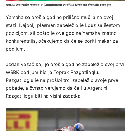
Borba za treće mesto u šampionatu vodi se između timskih kolega
Yamaha se prošle godine prilično mučila na ovoj
stazi. Najbolji plasman zabeležio je Louz sa šestom
pozicijom, ali pošto je ove godine Yamaha znatno
konkurentnija, očekujemo da će se boriti makar za
podijum.
Jedan vozač koji je prošle godine zabeležio svoj prvi
WSBK podijum bio je Toprak Razgatlioglu.
Razgatlioglu je na prošloj trci zabeležio svoje prve
pobede, a čvrsto verujemo da će i u Argentini
Razgatlilogu biti na visini zadatka.