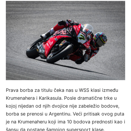
Prava borba za titulu čeka nas u WSS klasi između
Krumenahera i Karikasula. Posle dramatične trke u
kojoj nijedan od njih dvojice nije zabeležio bodove,
borba se prenosi u Argentinu. Veći pritisak ovog puta
je na Krumenaheru koji ima 10 bodova prednosti kao i
šansu da postane šampion supersport klase.