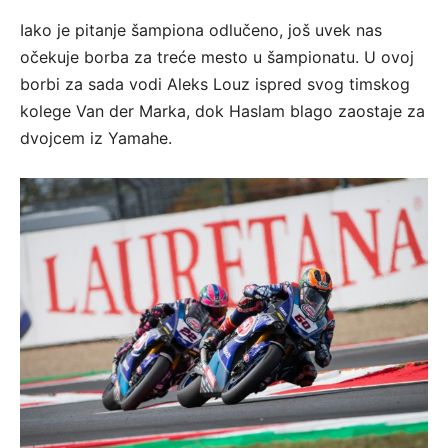
Iako je pitanje šampiona odlučeno, još uvek nas
očekuje borba za treće mesto u šampionatu. U ovoj
borbi za sada vodi Aleks Louz ispred svog timskog
kolege Van der Marka, dok Haslam blago zaostaje za
dvojcem iz Yamahe.