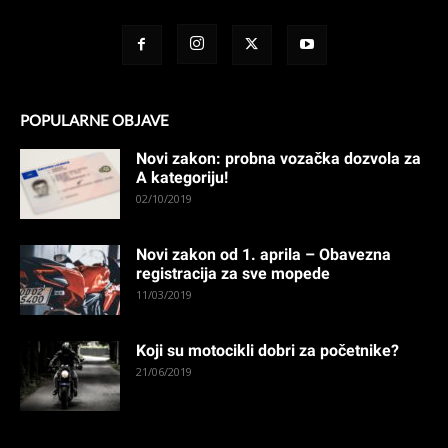
POPULARNE OBJAVE
Novi zakon: probna vozačka dozvola za
A kategoriju!
02/10/2019
Novi zakon od 1. aprila – Obavezna
registracija za sve mopede
11/03/2019
Koji su motocikli dobri za početnike?
21/06/2019