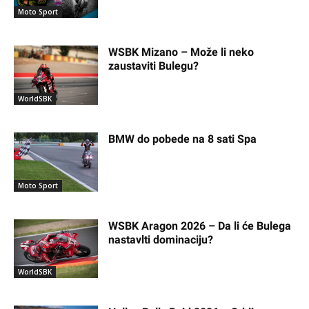
Moto Sport
WSBK Mizano – Može li neko
zaustaviti Bulegu?
WorldSBK
BMW do pobede na 8 sati Spa
Moto Sport
WSBK Aragon 2026 – Da li će Bulega
nastavlti dominaciju?
WorldSBK