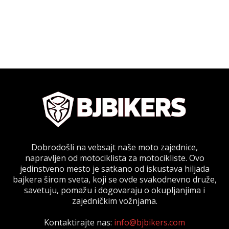
Dobrodošli na vebsajt naše moto zajednice,
napravljen od motociklista za motocikliste. Ovo
jedinstveno mesto je satkano od iskustava hiljada
bajkera širom sveta, koji se ovde svakodnevno druže,
savetuju, pomažu i dogovaraju o okupljanjima i
zajedničkim vožnjama.
Kontaktirajte nas:
info@bjbikers.com