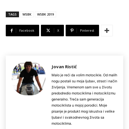
TAGS
WSBK
WSBK 2019
Facebook
X
Pinterest
Jovan Ristić
Malo je reći da volim motocikle. Od malih
nogu postali su moja ljubav, strast i način
življenja. Vremenom sam sve u životu
predodredio motociklima i motociklizmu
generalno. Treća sam generacija
motociklista u mojoj porodici. Moje
pisanje je produkt mog iskustva i velike
ljubavi i svakodnevnog života sa
motociklima.