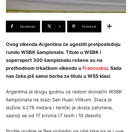
Facebook
X
Pinterest
Ovog vikenda Argentina će ugostiti pretposlednju
rundu WSBK šampionata. Titule u WSBK i
supersport 300 šampionatu rešene su na
prethodnom trkačkom vikendu u
Francuskoj
. Sada
nas čeka još samo borba za titulu u WSS klasi.
Argentina je drugu godinu za redom domaćin WSBK
šampionata na stazi San Huan Vilikum. Staza je
dužine 4.276 metara i tenički je dosta zahvtena,
sastoji se od 17 krivina (7 levih i 10 desnih).
Prošle godine je Rea pobedio na obe trke pa je i ove