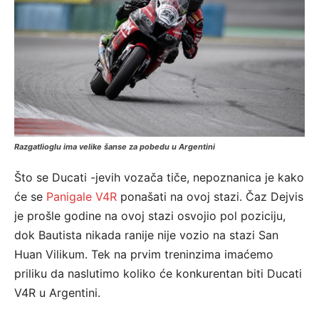
Razgatlioglu ima velike šanse za pobedu u Argentini
Što se Ducati -jevih vozača tiče, nepoznanica je kako
će se
Panigale V4R
ponašati na ovoj stazi. Čaz Dejvis
je prošle godine na ovoj stazi osvojio pol poziciju,
dok Bautista nikada ranije nije vozio na stazi San
Huan Vilikum. Tek na prvim treninzima imaćemo
priliku da naslutimo koliko će konkurentan biti Ducati
V4R u Argentini.