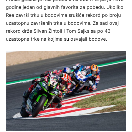
godine jedan od glavnih favorita za pobedu. Ukoliko
Rea završi trku u bodovima srušiće rekord po broju
uzastopnu završenih trka u bodovima. Za sad ovaj
rekord drže Silvan Žintoli i Tom Sajks sa po 43
uzastopne trke na kojima su osvajali bodove.