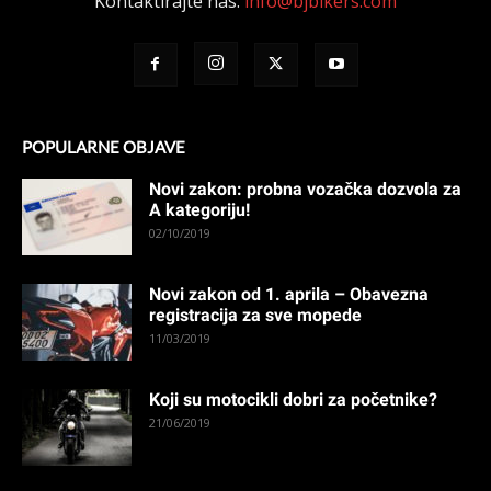
Kontaktirajte nas:
info@bjbikers.com
POPULARNE OBJAVE
Novi zakon: probna vozačka dozvola za
A kategoriju!
02/10/2019
Novi zakon od 1. aprila – Obavezna
registracija za sve mopede
11/03/2019
Koji su motocikli dobri za početnike?
21/06/2019