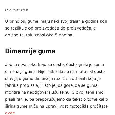
Foto: Pirelli Press
U principu, gume imaju neki svoj trajanja godina koji
se razlikuje od proizvođača do proizvođača, a
obično taj rok iznosi oko 5 godina.
Dimenzije guma
Jedna stvar oko koje se često, često greši je sama
dimenzija guma. Nije retko da se na motocikl često
stavljaju gume dimenzija različitih od onih koje je
fabrika propisala, ili što je još gore, da se guma
montira na neodgovarajuću felnu. O ovoj temi smo
pisali ranije, pa preporučujemo da tekst o tome kako
širina gume utiču na upravljivost motocikla pročitate
ovde.