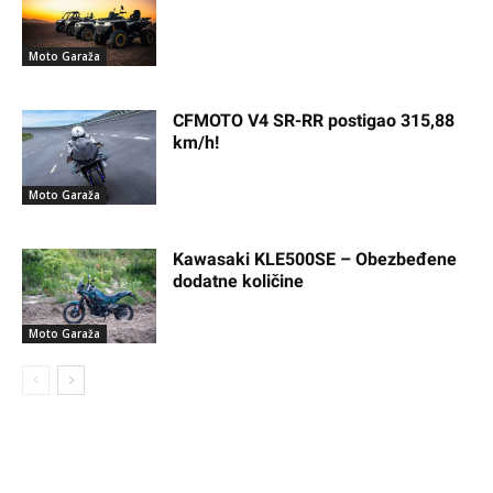
Moto Garaža
CFMOTO V4 SR-RR postigao 315,88
km/h!
Moto Garaža
Kawasaki KLE500SE – Obezbeđene
dodatne količine
Moto Garaža