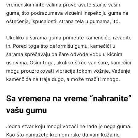
vremenskim intervalima proveravate stanje vaših
guma, što podrazumeva vizuelni inspekciju guma na
oštećenja, ispucalosti, strana tela u gumama, itd.
Ukoliko u šarama guma primetite kamenčiće, izvadite
ih. Pored toga što deformišu gumu, kamečići u
šarama sprečavaju da šare odvode vodu u kičnim
uslovima. Osim toga, ukoliko štrče van šare, kamečići
mogu prouzrokovati vibracije tokom vožnje. Vađenje
kamenčića ne traje dugo, a može značiti mnogo.
Sa vremena na vreme “nahranite”
vašu gumu
Jedna stvar koju mnogi vozači ne rade je nega guma.
Kao što namažete kremom ruke da vam koža ne