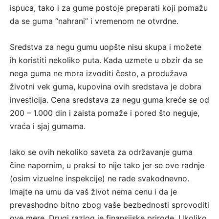
ispuca, tako i za gume postoje preparati koji pomažu
da se guma “nahrani” i vremenom ne otvrdne.
Sredstva za negu gumu uopšte nisu skupa i možete
ih koristiti nekoliko puta. Kada uzmete u obzir da se
nega guma ne mora izvoditi često, a produžava
životni vek guma, kupovina ovih sredstava je dobra
investicija. Cena sredstava za negu guma kreće se od
200 – 1.000 din i zaista pomaže i pored što neguje,
vraća i sjaj gumama.
Iako se ovih nekoliko saveta za održavanje guma
čine napornim, u praksi to nije tako jer se ove radnje
(osim vizuelne inspekcije) ne rade svakodnevno.
Imajte na umu da vaš život nema cenu i da je
prevashodno bitno zbog vaše bezbednosti sprovoditi
ove mere. Drugi razlog je finansijske prirode. Ukoliko