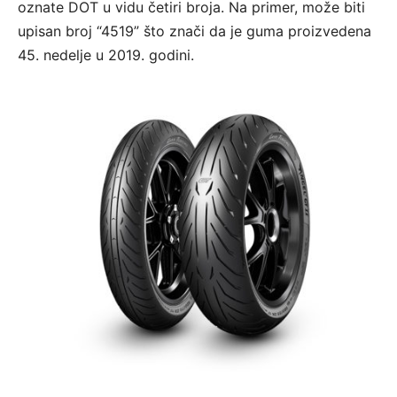
oznate DOT u vidu četiri broja. Na primer, može biti
upisan broj “4519” što znači da je guma proizvedena
45. nedelje u 2019. godini.