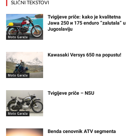
SLIČNI TEKSTOVI
Tvigijeve priče: kako je kvalitetna
Jawa 250 и 175 enduro “zalutala” u
Jugoslaviju
Moto Garaža
Kawasaki Versys 650 na popustu!
Moto Garaža
Tvigijeve priče – NSU
Moto Garaža
Benda cenovnik ATV segmenta