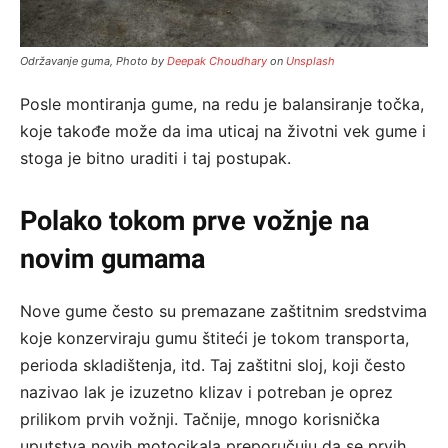
Održavanje guma, Photo by
Deepak Choudhary
on
Unsplash
Posle montiranja gume, na redu je balansiranje točka,
koje takođe može da ima uticaj na životni vek gume i
stoga je bitno uraditi i taj postupak.
Polako tokom prve vožnje na
novim gumama
Nove gume često su premazane zaštitnim sredstvima
koje konzerviraju gumu štiteći je tokom transporta,
perioda skladištenja, itd. Taj zaštitni sloj, koji često
nazivao lak je izuzetno klizav i potreban je oprez
prilikom prvih vožnji. Tačnije, mnogo korisnička
uputstva novih motocikala preporučuju da se prvih