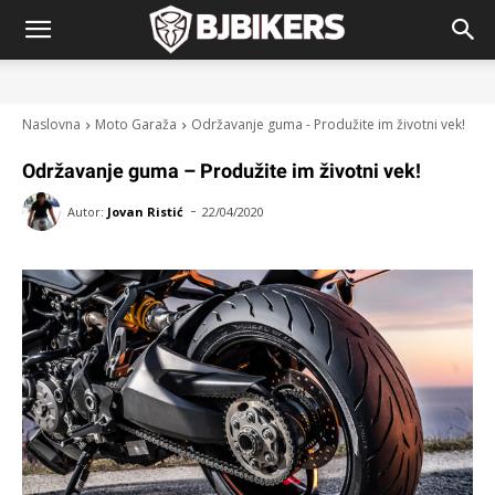
Naslovna
Moto Garaža
Održavanje guma - Produžite im životni vek!
Održavanje guma – Produžite im životni vek!
-
Autor:
Jovan Ristić
22/04/2020