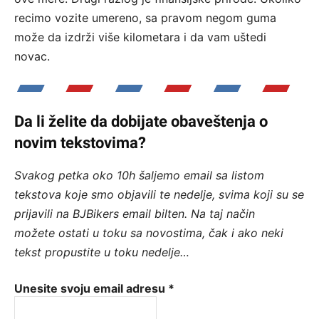
recimo vozite umereno, sa pravom negom guma
može da izdrži više kilometara i da vam uštedi
novac.
Da li želite da dobijate obaveštenja o
novim tekstovima?
Svakog petka oko 10h šaljemo email sa listom
tekstova koje smo objavili te nedelje, svima koji su se
prijavili na BJBikers email bilten.
Na taj način
možete ostati u toku sa novostima, čak i ako neki
tekst propustite u toku nedelje…
Unesite svoju email adresu
*