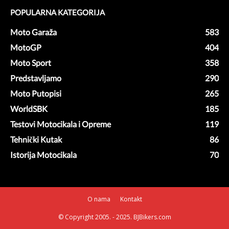
POPULARNA KATEGORIJA
Moto Garaža
583
MotoGP
404
Moto Sport
358
Predstavljamo
290
Moto Putopisi
265
WorldSBK
185
Testovi Motocikala i Opreme
119
Tehnički Kutak
86
Istorija Motocikala
70
O nama
Kontakt
© Copyright 2005. - 2025. BJBikers.com