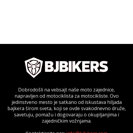
Dobrodošli na vebsajt naše moto zajednice,
napravljen od motociklista za motocikliste. Ovo
jedinstveno mesto je satkano od iskustava hiljada
bajkera širom sveta, koji se ovde svakodnevno druže,
savetuju, pomažu i dogovaraju o okupljanjima i
zajedničkim vožnjama.