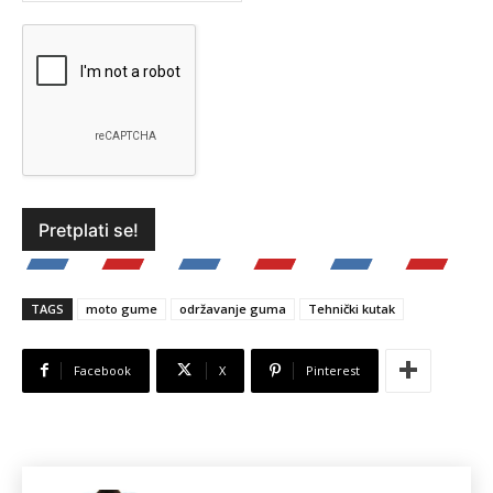
TAGS
moto gume
održavanje guma
Tehnički kutak
Facebook
X
Pinterest