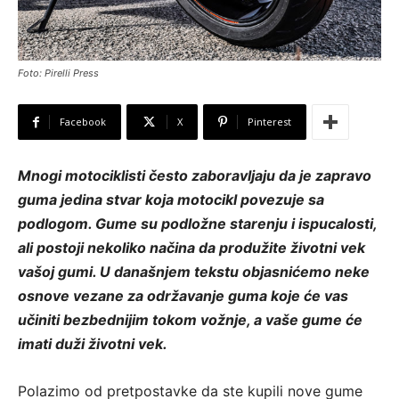
Foto: Pirelli Press
Facebook
X
Pinterest
Mnogi motociklisti često zaboravljaju da je zapravo
guma jedina stvar koja motocikl povezuje sa
podlogom. Gume su podložne starenju i ispucalosti,
ali postoji nekoliko načina da produžite životni vek
vašoj gumi. U današnjem tekstu objasnićemo neke
osnove vezane za održavanje guma koje će vas
učiniti bezbednijim tokom vožnje, a vaše gume će
imati duži životni vek.
Polazimo od pretpostavke da ste kupili nove gume