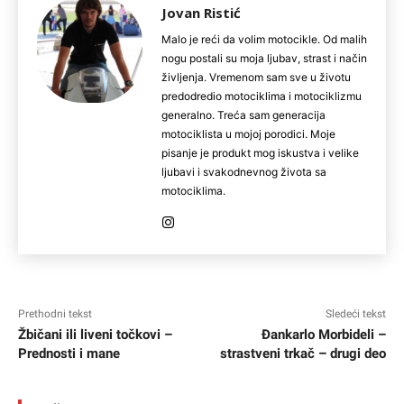
Jovan Ristić
Malo je reći da volim motocikle. Od malih
nogu postali su moja ljubav, strast i način
življenja. Vremenom sam sve u životu
predodredio motociklima i motociklizmu
generalno. Treća sam generacija
motociklista u mojoj porodici. Moje
pisanje je produkt mog iskustva i velike
ljubavi i svakodnevnog života sa
motociklima.
Prethodni tekst
Sledeći tekst
Žbičani ili liveni točkovi –
Đankarlo Morbideli –
Prednosti i mane
strastveni trkač – drugi deo