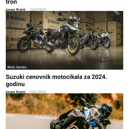
tron
Jovan Ristić
-
15/03/2024
Moto Garaža
Suzuki cenovnik motocikala za 2024.
godinu
Jovan Ristić
-
05/01/2024