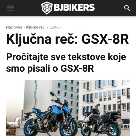
Naslovna
Ključne reči
GSX-8R
Ključna reč:
GSX-8R
Pročitajte sve tekstove koje
smo pisali o
GSX-8R