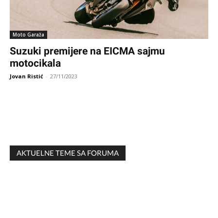
Moto Garaža
Suzuki premijere na EICMA sajmu
motocikala
Jovan Ristić
-
27/11/2023
AKTUELNE TEME SA FORUMA