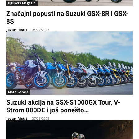
BJBikers Magazin
Značajni popusti na Suzuki GSX-8R i GSX-
8S
Jovan Ristić
-
03/07/2026
Moto Garaža
Suzuki akcija na GSX-S1000GX Tour, V-
Strom 800DE i još ponešto…
Jovan Ristić
-
27/08/2025