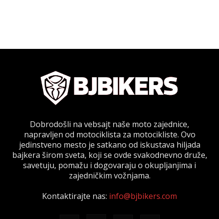
Dobrodošli na vebsajt naše moto zajednice,
napravljen od motociklista za motocikliste. Ovo
jedinstveno mesto je satkano od iskustava hiljada
bajkera širom sveta, koji se ovde svakodnevno druže,
savetuju, pomažu i dogovaraju o okupljanjima i
zajedničkim vožnjama.
Kontaktirajte nas:
info@bjbikers.com