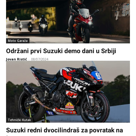
Moto Garaža
Održani prvi Suzuki demo dani u Srbiji
Jovan Ristić
-
08/07/2024
Tehnički Kutak
Suzuki redni dvocilindraš za povratak na