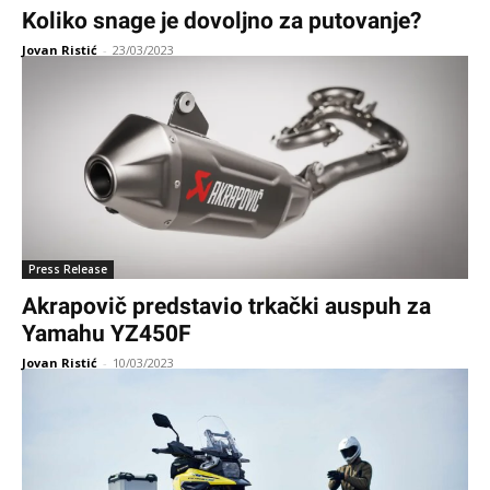
Koliko snage je dovoljno za putovanje?
Jovan Ristić
-
23/03/2023
Press Release
Akrapovič predstavio trkački auspuh za
Yamahu YZ450F
Jovan Ristić
-
10/03/2023