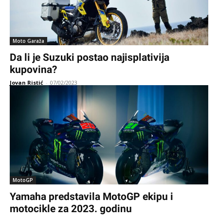
Moto Garaža
Da li je Suzuki postao najisplativija
kupovina?
Jovan Ristić
-
07/02/2023
MotoGP
Yamaha predstavila MotoGP ekipu i
motocikle za 2023. godinu