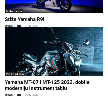
Moto Garaža
Stiže Yamaha R9!
Jovan Ristić
-
31/10/2022
Predstavljamo
Yamaha MT-07 i MT-125 2023. dobile
moderniju instrument tablu
Jovan Ristić
-
26/10/2022