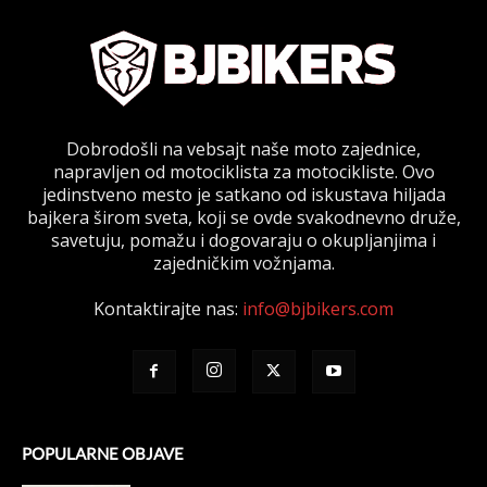
Dobrodošli na vebsajt naše moto zajednice,
napravljen od motociklista za motocikliste. Ovo
jedinstveno mesto je satkano od iskustava hiljada
bajkera širom sveta, koji se ovde svakodnevno druže,
savetuju, pomažu i dogovaraju o okupljanjima i
zajedničkim vožnjama.
Kontaktirajte nas:
info@bjbikers.com
POPULARNE OBJAVE