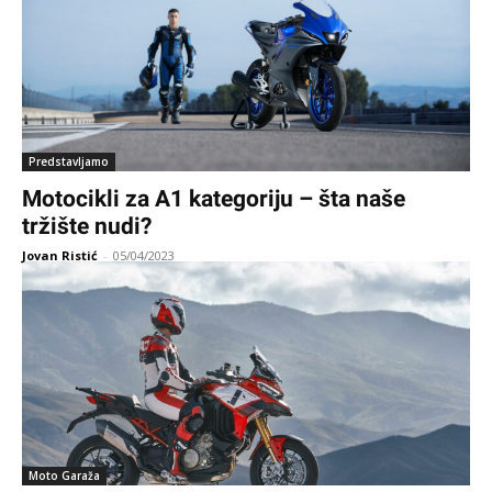
Predstavljamo
Motocikli za A1 kategoriju – šta naše
tržište nudi?
Jovan Ristić
-
05/04/2023
Moto Garaža