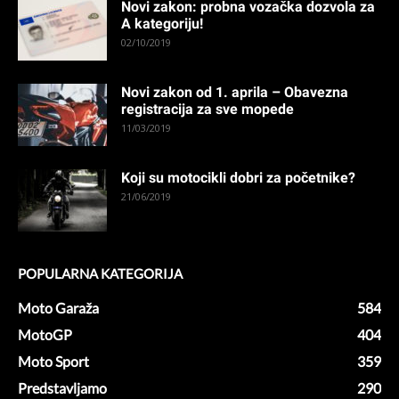
Novi zakon: probna vozačka dozvola za
A kategoriju!
02/10/2019
Novi zakon od 1. aprila – Obavezna
registracija za sve mopede
11/03/2019
Koji su motocikli dobri za početnike?
21/06/2019
POPULARNA KATEGORIJA
Moto Garaža
584
MotoGP
404
Moto Sport
359
Predstavljamo
290