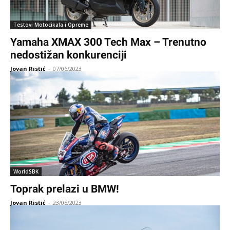
Testovi Motocikala i Opreme
Yamaha XMAX 300 Tech Max – Trenutno
nedostižan konkurenciji
Jovan Ristić
-
07/06/2023
WorldSBK
Toprak prelazi u BMW!
Jovan Ristić
-
23/05/2023