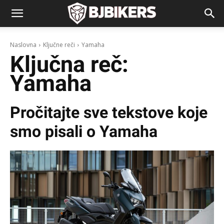
Naslovna
Ključne reči
Yamaha
Ključna reč:
Yamaha
Pročitajte sve tekstove koje
smo pisali o
Yamaha