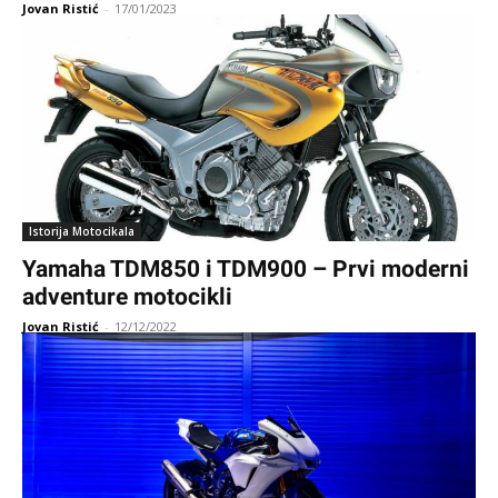
Jovan Ristić
-
17/01/2023
Istorija Motocikala
Yamaha TDM850 i TDM900 – Prvi moderni
adventure motocikli
Jovan Ristić
-
12/12/2022