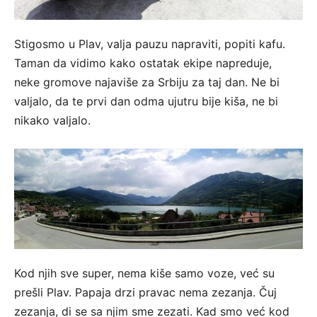
Stigosmo u Plav, valja pauzu napraviti, popiti kafu.
Taman da vidimo kako ostatak ekipe napreduje,
neke gromove najaviše za Srbiju za taj dan. Ne bi
valjalo, da te prvi dan odma ujutru bije kiša, ne bi
nikako valjalo.
Kod njih sve super, nema kiše samo voze, već su
prešli Plav. Papaja drzi pravac nema zezanja. Čuj
zezanja, di se sa njim sme zezati. Kad smo već kod