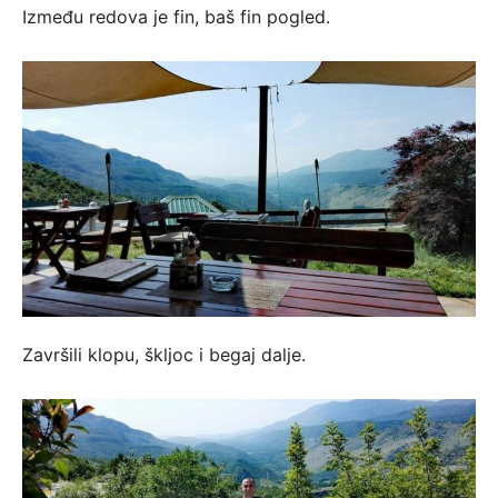
Između redova je fin, baš fin pogled.
Završili klopu, škljoc i begaj dalje.