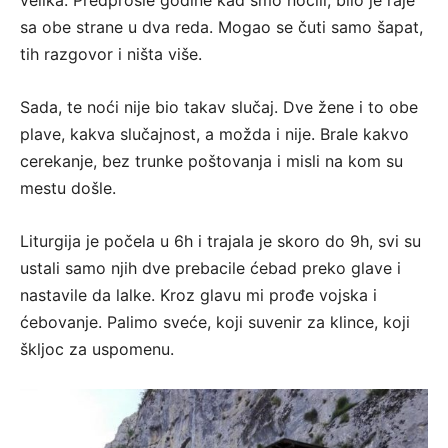
sa obe strane u dva reda. Mogao se čuti samo šapat,
tih razgovor i ništa više.
Sada, te noći nije bio takav slučaj. Dve žene i to obe
plave, kakva slučajnost, a možda i nije. Brale kakvo
cerekanje, bez trunke poštovanja i misli na kom su
mestu došle.
Liturgija je počela u 6h i trajala je skoro do 9h, svi su
ustali samo njih dve prebacile ćebad preko glave i
nastavile da lalke. Kroz glavu mi prođe vojska i
ćebovanje. Palimo sveće, koji suvenir za klince, koji
škljoc za uspomenu.