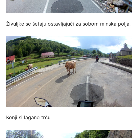
Živuljke se šetaju ostavljajući za sobom minska polja.
Konji si lagano trču