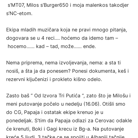
s’MT07, Milos s’Burger650 i moja malenkos takodjer
s’NC-etom.
Ekipa mladih muzičara koja ne pravi mnogo pitanja,
dogovara se u 4 reci…. hoćemo da idemo tam –
hocemo…… kad – tad, može…… ende.
Nema priprema, nema izvoljevanja, nema: a sta ti
nosiš, a šta ja da ponesem? Ponesi dokumenta, keš i
rezervni ključenizi i prokleto kišno odelo.
Zasto baš ” Od Izvora Tri Putića “, zato što je Milošu i
meni putovanje počelo u nedelju (16.06). Otišli smo
do CG, Papaja i ostatak ekipe krenuo je u
ponedeljak. S’tim da Papaja odlazi za Cerovac odakle
će krenuti, Boki i Gagi krecu iz Bg-a. Na putovanje
kreće 5 ljudi, 3 tačke ce se spojiti u Albaniji tačnije