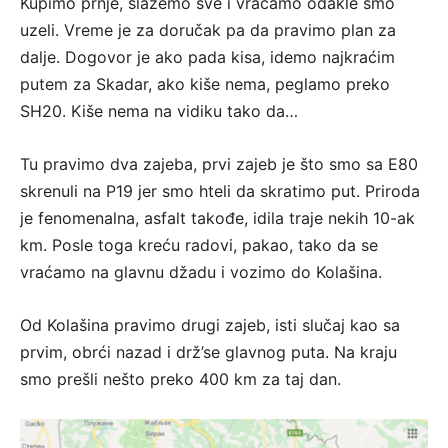
Kupimo prnje, slažemo sve i vraćamo odakle smo
uzeli. Vreme je za doručak pa da pravimo plan za
dalje. Dogovor je ako pada kisa, idemo najkraćim
putem za Skadar, ako kiše nema, peglamo preko
SH20. Kiše nema na vidiku tako da…
Tu pravimo dva zajeba, prvi zajeb je što smo sa E80
skrenuli na P19 jer smo hteli da skratimo put. Priroda
je fenomenalna, asfalt takođe, idila traje nekih 10-ak
km. Posle toga kreću radovi, pakao, tako da se
vraćamo na glavnu džadu i vozimo do Kolašina.
Od Kolašina pravimo drugi zajeb, isti slučaj kao sa
prvim, obrći nazad i drž’se glavnog puta. Na kraju
smo prešli nešto preko 400 km za taj dan.