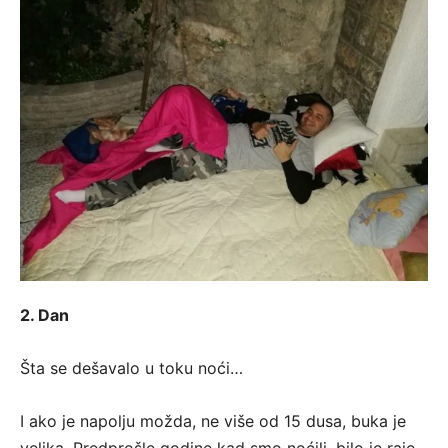
2. Dan
Šta se dešavalo u toku noći…
I ako je napolju možda, ne više od 15 dusa, buka je
velika. Predprošle godine kad smo noćili, bilo je raje