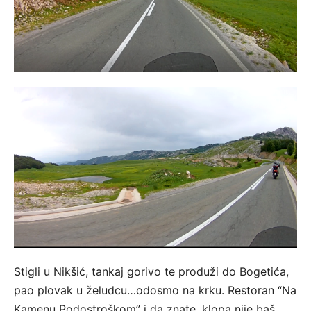
Stigli u Nikšić, tankaj gorivo te produži do Bogetića,
pao plovak u želudcu…odosmo na krku. Restoran “Na
Kamenu Podostroškom” i da znate, klopa nije baš