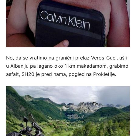
No, da se vratimo na granični prelaz Veros-Guci, ušli
u Albaniju pa lagano oko 1 km makadamom, grabimo
asfalt, SH20 je pred nama, pogled na Prokletije.