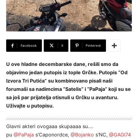
Facebook
X
Pinterest
U ove hladne decembarske dane, rešili smo da
objavimo jedan putopis iz tople Grčke. Putopis “Od
Izvora Tri Putića” su kombinovano pisali naši
forumaši sa nadimcima “Satelis” i “PaPaja” koji su se
sa još par prijatelja otisnuli u Grčku u avanturu.
Uživajte u putopisu.
Glavni akteri ovogaaa skupaaaa su….
pu
@PaPaja
s’Caponordce,
@Bojanko
s’NC,
@GAGI74