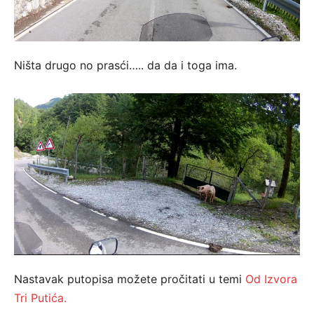
Ništa drugo no prasći….. da da i toga ima.
Nastavak putopisa možete pročitati u temi
Od Izvora
Tri Putića.