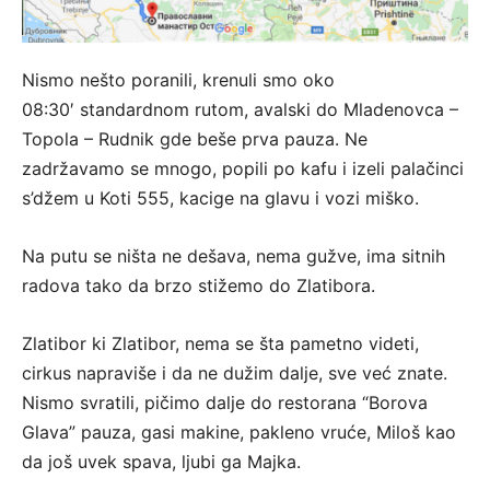
Nismo nešto poranili, krenuli smo oko
08:30′ standardnom rutom, avalski do Mladenovca –
Topola – Rudnik gde beše prva pauza. Ne
zadržavamo se mnogo, popili po kafu i izeli palačinci
s’džem u Koti 555, kacige na glavu i vozi miško.
Na putu se ništa ne dešava, nema gužve, ima sitnih
radova tako da brzo stižemo do Zlatibora.
Zlatibor ki Zlatibor, nema se šta pametno videti,
cirkus napraviše i da ne dužim dalje, sve već znate.
Nismo svratili, pičimo dalje do restorana “Borova
Glava” pauza, gasi makine, pakleno vruće, Miloš kao
da još uvek spava, ljubi ga Majka.