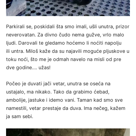
Parkirali se, poskidali šta smo imali, ušli unutra, prizor
neverovatan. Za divno čudo nema gužve, vrlo malo
ljudi. Darovali te gledamo hoćemo li noćiti napolju
ili untra. Miloš kaže da su najavili moguće pljuskove u
toku noći, što me je odmah navelo na misli od pre
dve godine…. užas!
Počeo je duvati jači vetar, unutra se oseća na
ustajalo, ma nikako. Tako da grabimo ćebad,
ambolije, jastuke i idemo vani. Taman kad smo sve
namestili, vetar prestaje da duva. Ima nečeg, kažem
ja sam sebi.