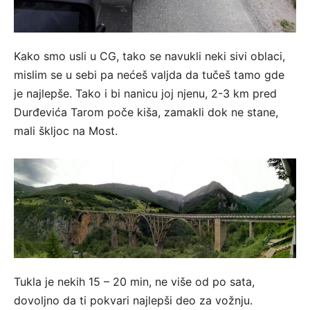
Kako smo usli u CG, tako se navukli neki sivi oblaci,
mislim se u sebi pa nećeš valjda da tučeš tamo gde
je najlepše. Tako i bi nanicu joj njenu, 2-3 km pred
Durđevića Tarom poče kiša, zamakli dok ne stane,
mali škljoc na Most.
Tukla je nekih 15 – 20 min, ne više od po sata,
dovoljno da ti pokvari najlepši deo za vožnju.