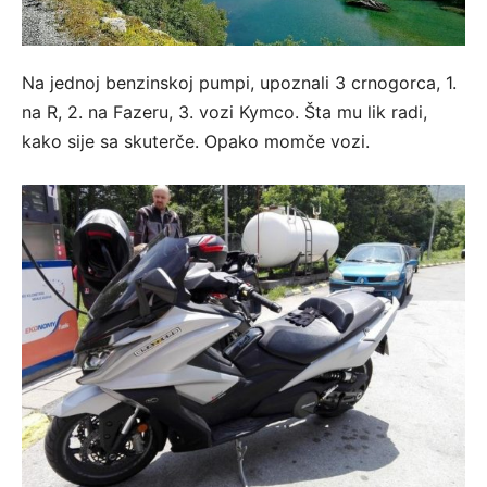
Na jednoj benzinskoj pumpi, upoznali 3 crnogorca, 1.
na R, 2. na Fazeru, 3. vozi Kymco. Šta mu lik radi,
kako sije sa skuterče. Opako momče vozi.