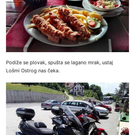
Podiže se plovak, spušta se lagano mrak, ustaj
Lošmi Ostrog nas čeka.