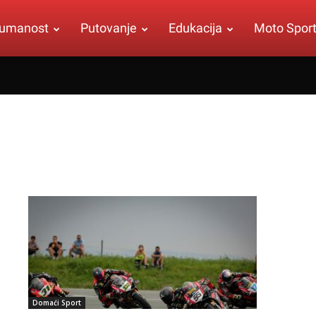
umanost
Putovanje
Edukacija
Moto Spor
Domaći Sport