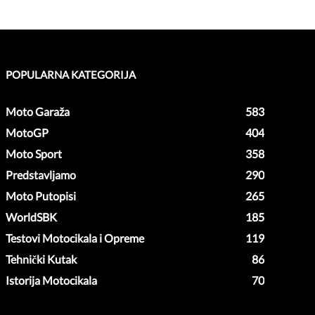
POPULARNA KATEGORIJA
Moto Garaža
583
MotoGP
404
Moto Sport
358
Predstavljamo
290
Moto Putopisi
265
WorldSBK
185
Testovi Motocikala i Opreme
119
Tehnički Kutak
86
Istorija Motocikala
70