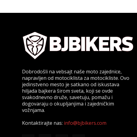
Dobrodošli na vebsajt naše moto zajednice,
napravljen od motociklista za motocikliste. Ovo
jedinstveno mesto je satkano od iskustava
hiljada bajkera širom sveta, koji se ovde
svakodnevno druže, savetuju, pomažu i
dogovaraju o okupljanjima i zajedničkim
vožnjama.
Kontaktirajte nas:
info@bjbikers.com