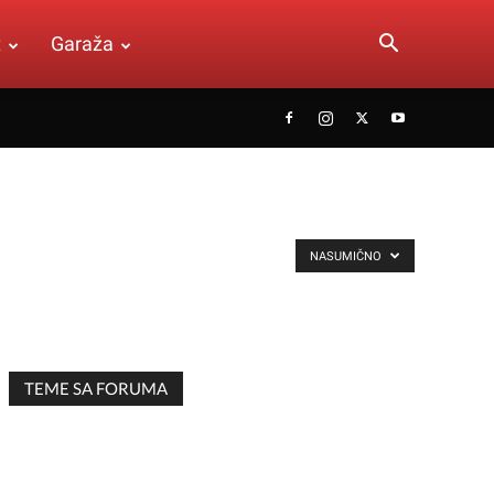
t
Garaža
NASUMIČNO
TEME SA FORUMA