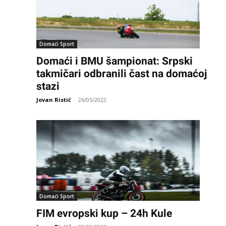
Domaći Sport
Domaći i BMU šampionat: Srpski
takmičari odbranili čast na domaćoj
stazi
Jovan Ristić
-
26/05/2022
Domaći Sport
FIM evropski kup – 24h Kule