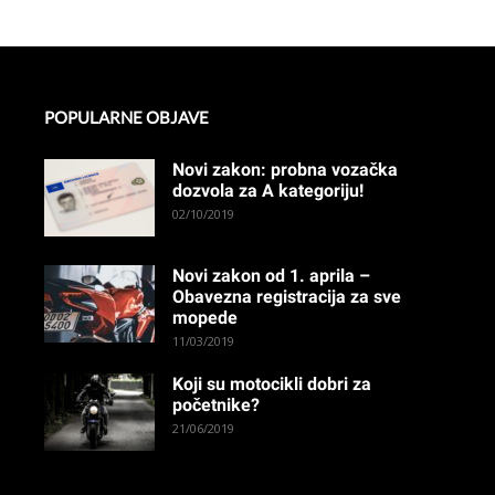
POPULARNE OBJAVE
Novi zakon: probna vozačka
dozvola za A kategoriju!
02/10/2019
Novi zakon od 1. aprila –
Obavezna registracija za sve
mopede
11/03/2019
Koji su motocikli dobri za
početnike?
21/06/2019