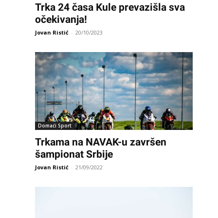
Trka 24 časa Kule prevazišla sva
očekivanja!
Jovan Ristić
-
20/10/2023
Domaći Sport
Trkama na NAVAK-u završen
šampionat Srbije
Jovan Ristić
-
21/09/2022