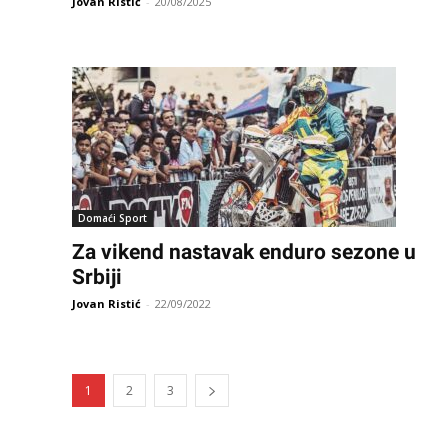
Jovan Ristić
-
20/08/2025
Domaći Sport
Za vikend nastavak enduro sezone u
Srbiji
Jovan Ristić
-
22/09/2022
1
2
3