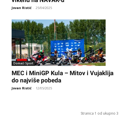
vikend na NAVAK-u
Jovan Ristić
-
25/04/2025
Domaći Sport
MEC i MiniGP Kula – Mitov i Vujaklija
do najviše pobeda
Jovan Ristić
-
12/05/2025
Stranica 1 od ukupno 3