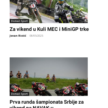
Domaći Sport
Za vikend u Kuli MEC i MiniGP trke
Jovan Ristić
-
08/05/2025
Domaći Sport
Prva runda šampionata Srbije za