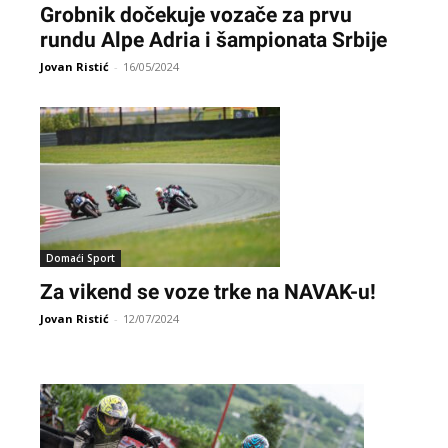
Grobnik dočekuje vozače za prvu
rundu Alpe Adria i šampionata Srbije
Jovan Ristić
-
16/05/2024
Domaći Sport
Za vikend se voze trke na NAVAK-u!
Jovan Ristić
-
12/07/2024