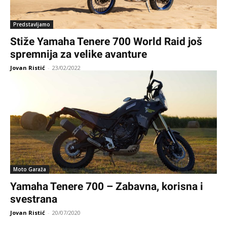
Predstavljamo
Stiže Yamaha Tenere 700 World Raid još
spremnija za velike avanture
Jovan Ristić
-
23/02/2022
Moto Garaža
Yamaha Tenere 700 – Zabavna, korisna i
svestrana
Jovan Ristić
-
20/07/2020