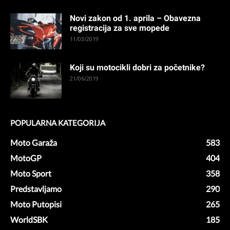
Novi zakon od 1. aprila – Obavezna
registracija za sve mopede
11/03/2019
Koji su motocikli dobri za početnike?
21/06/2019
POPULARNA KATEGORIJA
Moto Garaža
583
MotoGP
404
Moto Sport
358
Predstavljamo
290
Moto Putopisi
265
WorldSBK
185