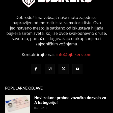
Dobrodošli na vebsajt naše moto zajednice,
napravljen od motociklista za motocikliste. Ovo
jedinstveno mesto je satkano od iskustava hiljada
bajkera širom sveta, koji se ovde svakodnevno druže,
savetuju, pomažu i dogovaraju o okupljanjima i
zajedničkim vožnjama.
Kontaktirajte nas:
info@bjbikers.com
POPULARNE OBJAVE
Novi zakon: probna vozačka dozvola za
A kategoriju!
02/10/2019