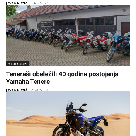
Jovan Ristić
-
13/12/2023
Moto Garaža
Teneraši obeležili 40 godina postojanja
Yamaha Tenere
Jovan Ristić
-
21/07/2023