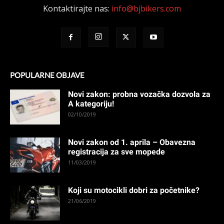
Kontaktirajte nas:
info@bjbikers.com
POPULARNE OBJAVE
Novi zakon: probna vozačka dozvola za
A kategoriju!
02/10/2019
Novi zakon od 1. aprila – Obavezna
registracija za sve mopede
11/03/2019
Koji su motocikli dobri za početnike?
21/06/2019