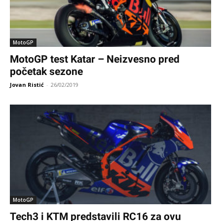
MotoGP
MotoGP test Katar – Neizvesno pred
početak sezone
Jovan Ristić
-
26/02/2019
MotoGP
Tech3 i KTM predstavili RC16 za ovu