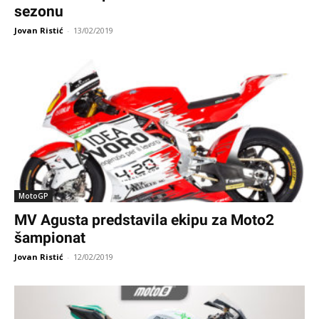
sezonu
Jovan Ristić
-
13/02/2019
MotoGP
MV Agusta predstavila ekipu za Moto2
šampionat
Jovan Ristić
-
12/02/2019