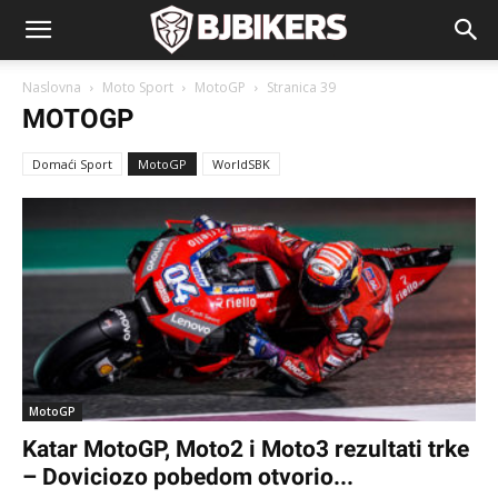
Naslovna
Moto Sport
MotoGP
Stranica 39
MOTOGP
Domaći Sport
MotoGP
WorldSBK
MotoGP
Katar MotoGP, Moto2 i Moto3 rezultati trke
– Doviciozo pobedom otvorio...