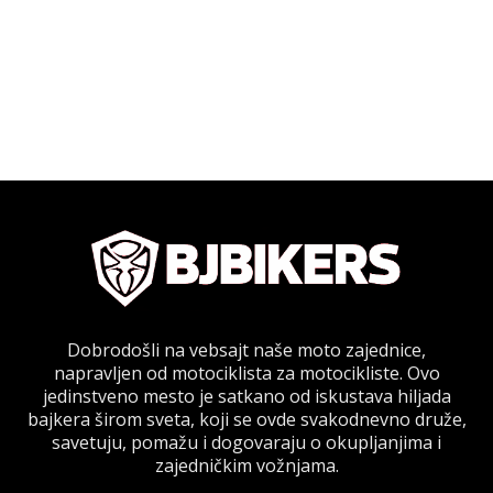
Dobrodošli na vebsajt naše moto zajednice,
napravljen od motociklista za motocikliste. Ovo
jedinstveno mesto je satkano od iskustava hiljada
bajkera širom sveta, koji se ovde svakodnevno druže,
savetuju, pomažu i dogovaraju o okupljanjima i
zajedničkim vožnjama.