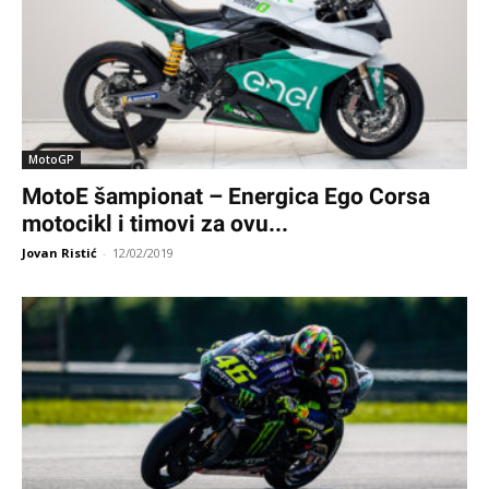
MotoGP
MotoE šampionat – Energica Ego Corsa
motocikl i timovi za ovu...
Jovan Ristić
-
12/02/2019