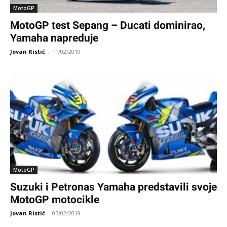
MotoGP
MotoGP test Sepang – Ducati dominirao,
Yamaha napreduje
Jovan Ristić
-
11/02/2019
MotoGP
Suzuki i Petronas Yamaha predstavili svoje
MotoGP motocikle
Jovan Ristić
-
05/02/2019