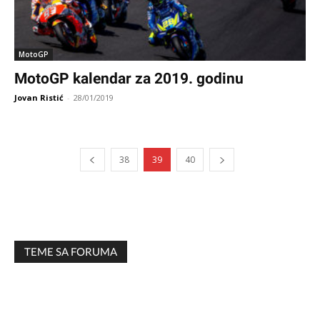
MotoGP
MotoGP kalendar za 2019. godinu
Jovan Ristić
-
28/01/2019
38
39
40
TEME SA FORUMA