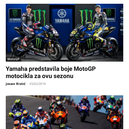
MotoGP
Yamaha predstavila boje MotoGP
motocikla za ovu sezonu
Jovan Ristić
-
05/02/2019