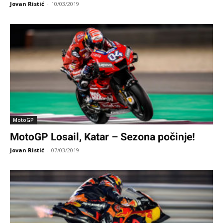
Jovan Ristić
-
10/03/2019
MotoGP
MotoGP Losail, Katar – Sezona počinje!
Jovan Ristić
-
07/03/2019