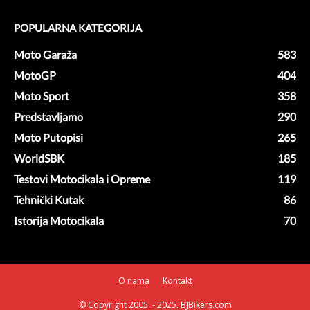
POPULARNA KATEGORIJA
Moto Garaža
583
MotoGP
404
Moto Sport
358
Predstavljamo
290
Moto Putopisi
265
WorldSBK
185
Testovi Motocikala i Opreme
119
Tehnički Kutak
86
Istorija Motocikala
70
O nama
Kontakt
© Copyright 2005. - 2025. BJBikers.com